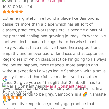
Andreea Jugaru
10:51 09 Mar 24
Extremely grateful I've found a place like Sambodhi,
cause it's more than a place which has all sort of
classes, practices, workshops etc. It became a part of
my personal healing and growing journey, it's where I've
met wonderful human beings that otherwise I most
likely wouldn't have met. I've found here support and
empathy and an overload of kindness and acceptance.
Regardless of which class/practice I'm going to I always
feel better, happier, more relaxed, more aligned and
without exception I always leave Sambodhi with a smile
on my face and thankful I've made it yet to another
class. So give yourself this gift that Sambodhi has to
Maria Constantinescu
give cause it can take sooo many beautiful forms! In a
19:19 05 Mar 24
world that tends to be grey, Sambodhi is a 🌈. Namaste
🙏❤️
A superlative experience,a reaI yoga practice that