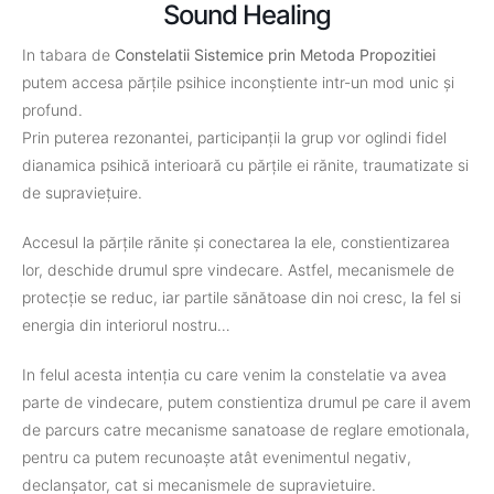
Sound Healing
In tabara de
Constelatii Sistemice prin Metoda Propozitiei
putem accesa părțile psihice inconștiente intr-un mod unic și
profund.
Prin puterea rezonantei, participanții la grup vor oglindi fidel
dianamica psihică interioară cu părțile ei rănite, traumatizate si
de supraviețuire.
Accesul la părțile rănite și conectarea la ele, constientizarea
lor, deschide drumul spre vindecare. Astfel, mecanismele de
protecție se reduc, iar partile sănătoase din noi cresc, la fel si
energia din interiorul nostru…
In felul acesta intenția cu care venim la constelatie va avea
parte de vindecare, putem constientiza drumul pe care il avem
de parcurs catre mecanisme sanatoase de reglare emotionala,
pentru ca putem recunoaște atât evenimentul negativ,
declanșator, cat si mecanismele de supravietuire.