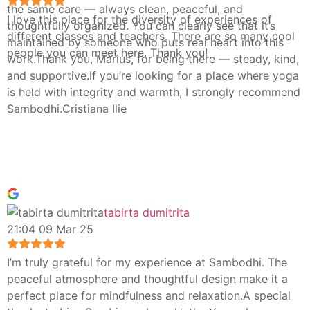
the same care — always clean, peaceful, and
I love this place for the diversity of experiences of
thoughtfully organized. You can clearly see that it’s
different classes and teachers. There are so many cool
maintained by someone who puts real heart into this
people you can meet here. Thank you!
work.Thank you, Marius, for being there — steady, kind,
and supportive.If you’re looking for a place where yoga
is held with integrity and warmth, I strongly recommend
Sambodhi.Cristiana Ilie
tabirta dumitrita
21:04 09 Mar 25
I’m truly grateful for my experience at Sambodhi. The
peaceful atmosphere and thoughtful design make it a
perfect place for mindfulness and relaxation.A special