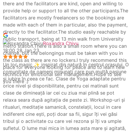
there and the facilitators are kind, open and willing to
provide help or support to all the other participants.The
facilitators are mostly freelancers so the bookings are
made with each of them in particular, also the payment,
directly to the facilitator.The studio easily reachable by
public transport, being at 13 min walk from University
Roxandra Chivu
metro station.There is also a small room where you can
18:00 28 Jan 23
change, but the belongings must be taken with you in
the class as there are no lockers.I truly recommend this
Un loc magic ✨ inspirat din natură în centrul orașului. O
place for everyone looking for peace and to learn new
comunitate de oameni minunați care pun multă pasiune
technics for emotional self management.Hope to see
și iubire în ceea ce fac. Clase de Yoga adaptate pentru
you there :)
orice nivel și disponibilitate, pentru cei matinali sunt
clase de dimineață iar cei cu ziua mai plină se pot
relaxa seara după agitația de peste zi. Workshop-uri și
ritualuri, meditație samanică, constelații, locul in care
indiferent cine ești, poți doar sa fii, sigur îți vei găsi
tribul și o activitate cu care vei rezona și îți va umple
sufletul. O lume mai mica in lumea asta mare și agitată,