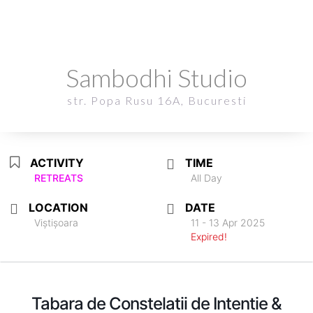
Sambodhi Studio
Sambodhi Studio
str. Popa Rusu 16A, Bucuresti
str. Popa Rusu 16A, Bucuresti
ACTIVITY
TIME
RETREATS
All Day
LOCATION
DATE
Viștișoara
11 - 13 Apr 2025
Expired!
Tabara de Constelatii de Intentie &