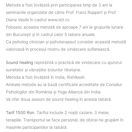
Metoda a fost învățată prin participarea timp de 3 ani la
seminariile organizate de către
Prof. Franz Ruppert
și
Prof.
Diana Vasile
în cadrul www.istt.ro
Folosesc aceasta metodă de aproape 7 ani la grupurile lunare
din București și în cadrul celor 5 tabere anuale.
Ca psiholog clinician și psihoterapeut consider această metodă
valoroasă în procesul nostru de vindecare sufletească.
Sound healing
reprezintă o practică de vindecare cu ajutorul
sunetelor și vibrațiilor bolurilor tibetane.
Metoda a fost învățată în India, Rishikesh.
Ambele metode au la bază certificate acreditate de Consiliul
Psihologilor din România și Yoga Alliance din India.
Va ofer doua sesiuni de sound healing în acesta tabără.
Tarif 1500 Ron
. Tariful include 2 nopți cazare, 3 mese,
terapiile. Transportul se face personal, de obicei ne grupăm în
mașinile participanților la tabără.