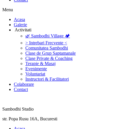
Menu
‎Acasa
Galerie
‎ ‎Activitati‎
🌿 Sambodhi Village 🏕️
> Intrebari Frecvente <
Comunitatea Sambodhi
Clase de Grup Saptamanale
Clase Private & Coaching
Terapie & Masaj
‎Evenimente
Voluntariat
‏‏‎Instructori & Facilitatori
Colaborare
Contact
Sambodhi Studio
str. Popa Rusu 16A, Bucuresti
‎Acasa