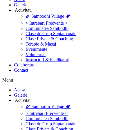
Galerie
‎ ‎Activitati‎
🌿 Sambodhi Village 🏕️
> Intrebari Frecvente <
Comunitatea Sambodhi
Clase de Grup Saptamanale
Clase Private & Coaching
Terapie & Masaj
‎Evenimente
Voluntariat
‏‏‎Instructori & Facilitatori
Colaborare
Contact
Menu
‎Acasa
Galerie
‎ ‎Activitati‎
🌿 Sambodhi Village 🏕️
> Intrebari Frecvente <
Comunitatea Sambodhi
Clase de Grup Saptamanale
Clase Private & Coaching