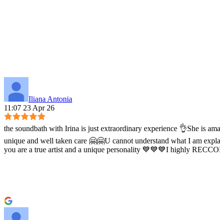
Iliana Antonia
11:07 23 Apr 26
the soundbath with Irina is just extraordinary experience 👌She is ama
unique and well taken care 🤗🤗U cannot understand what I am explai
you are a true artist and a unique personality 💙💙💙I highly REC