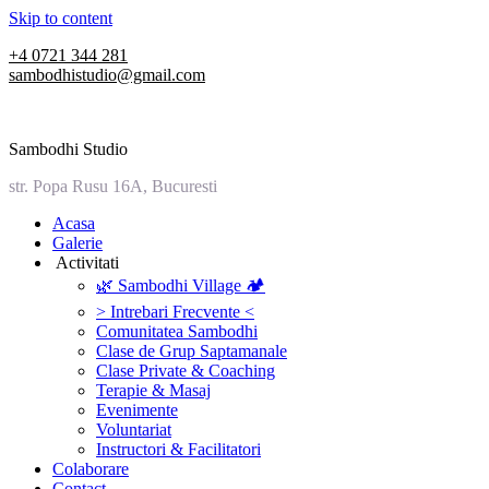
Skip to content
+4 0721 344 281
sambodhistudio@gmail.com
Sambodhi Studio
str. Popa Rusu 16A, Bucuresti
‎Acasa
Galerie
‎ ‎Activitati‎
🌿 Sambodhi Village 🏕️
> Intrebari Frecvente <
Comunitatea Sambodhi
Clase de Grup Saptamanale
Clase Private & Coaching
Terapie & Masaj
‎Evenimente
Voluntariat
‏‏‎Instructori & Facilitatori
Colaborare
Contact