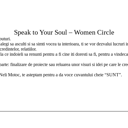
Speak to Your Soul – Women Circle
puturi.
legi sa asculti si sa simti vocea ta interioara, ti se vor dezvalui lucruri i
dintelor, relatiilor.
 ce indoieli sa renunti pentru a fi cine iti doresti sa fi, pentru a vindeca
arte: finalizare de proiecte sau reluarea unor visuri si idei pe care le c
 si Neli Motoc, te asteptam pentru a da voce cuvantului cheie “SUNT”.