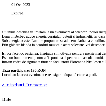
01 Oct 2023
Expired!
Cu inima deschisa va invitam la un eveniment al celebrarii noilor ince
Luna in Berbec aduce energia curajului, puterii si indraznelii, iar daca a
Sub energia acestei Luni ne propunem sa aducem claritatea emotiilor, cre
Prin ghidare blanda in acorduri muzicale atent selectate, vei descoperi la
‏‏‎ ‎
Isi vor face loc pasiunea, inspiratia si motivatia pentru a merge mai dep
Este un bun moment pentru a fi spontana si pentru a-ti asculta intuitia.
Intr-un cadru de siguranta tinut de facilitatorii Florentina Niculescu
‏‏‎ ‎
Taxa participare: 180 RON
Locul tau la acest eveniment este asigurat dupa efectuarea platii.
> Intrebari Frecvente
Date