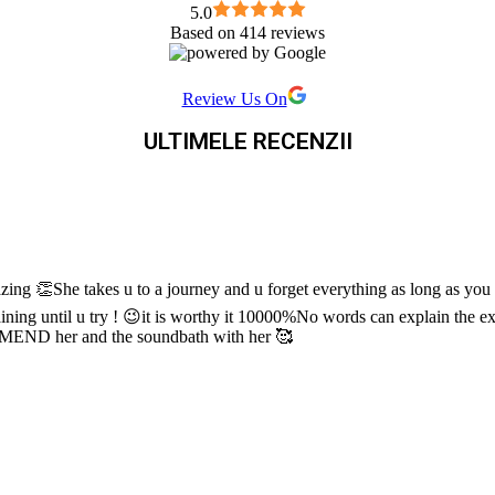
5.0
Based on 414 reviews
Review Us On
ULTIMELE RECENZII
zing 👏She takes u to a journey and u forget everything as long as you a
ning until u try ! 😉it is worthy it 10000%No words can explain the ex
COMEND her and the soundbath with her 🥰