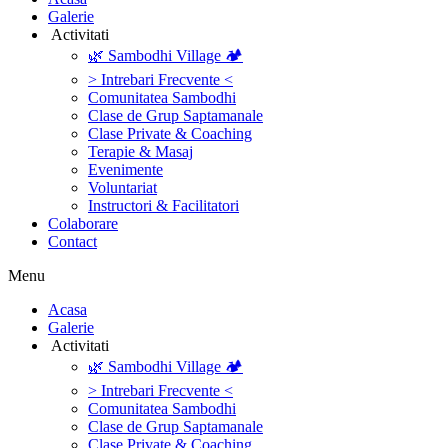
Galerie
‎ ‎Activitati‎
🌿 Sambodhi Village 🏕️
> Intrebari Frecvente <
Comunitatea Sambodhi
Clase de Grup Saptamanale
Clase Private & Coaching
Terapie & Masaj
‎Evenimente
Voluntariat
‏‏‎Instructori & Facilitatori
Colaborare
Contact
Menu
‎Acasa
Galerie
‎ ‎Activitati‎
🌿 Sambodhi Village 🏕️
> Intrebari Frecvente <
Comunitatea Sambodhi
Clase de Grup Saptamanale
Clase Private & Coaching