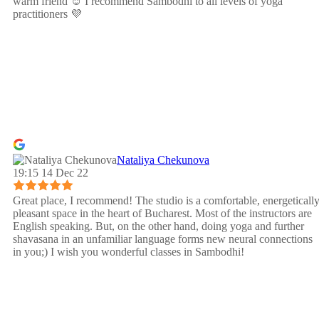
warm friend ☺️ I recommend Sambodhi to all levels of yoga
practitioners 💜
Nataliya Chekunova
19:15 14 Dec 22
Great place, I recommend! The studio is a comfortable, energeticall
pleasant space in the heart of Bucharest. Most of the instructors are
English speaking. But, on the other hand, doing yoga and further
shavasana in an unfamiliar language forms new neural connections
in you;) I wish you wonderful classes in Sambodhi!