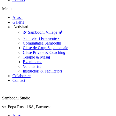
Menu
‎Acasa
Galerie
‎ ‎Activitati‎
🌿 Sambodhi Village 🏕️
> Intrebari Frecvente <
Comunitatea Sambodhi
Clase de Grup Saptamanale
Clase Private & Coaching
Terapie & Masaj
‎Evenimente
Voluntariat
‏‏‎Instructori & Facilitatori
Colaborare
Contact
Sambodhi Studio
str. Popa Rusu 16A, Bucuresti
‎Acasa