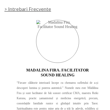
> Intrebari Frecvente
MADALINA FIRA. FACILITATOR
SOUND HEALING
“Fiecare călătorie interioară începe cu chemarea sufletului de a-și
descoperi lumina și puterea autentică.” Numele meu este Mădălina
Fira și sunt facilitator de băi sonore certificat CMA, maestru Reiki
Karuna, practic șamanismul și medicina energetică, precum,
constelațiile familiale runice si ghidajul intuitiv prin Tarot.
Spiritualitatea este pentru mine arta de a trăi în adevăr, echilibru și