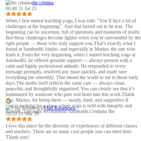
ilie cristina
06:48 31 Jul 25
When I first started teaching yoga, I was told: "You’ll face a lot of
challenges at the beginning". And that turned out to be true. The
beginning can be uncertain, full of questions and moments of doubt.
But those challenges become lighter when you’re surrounded by the
right people — those who truly support you.That’s exactly what I
found at Sambodhi Studio, and especially in Marius, the one who
leads it. From the very beginning, when I started teaching yoga at
Sambodhi, he offered genuine support — always present with a
calm and highly professional attitude. He responded to every
message promptly, resolved any issue quickly, and made sure
everything ran smoothly. That meant the world to me in those early
days.The studio itself reflects the same care — always clean,
peaceful, and thoughtfully organized. You can clearly see that it’s
maintained by someone who puts real heart into this work.Thank
you, Marius, for being there — steady, kind, and supportive.If
you’re looking for a place where yoga is held with integrity and
Vlad Rusanescu
warmth, I strongly recommend Sambodhi.Cristiana Ilie
18:20 23 Mar 25
I love this place for the diversity of experiences of different classes
and teachers. There are so many cool people you can meet here.
Thank you!