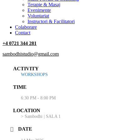
Terapie & Masaj
‎Evenimente
Voluntariat
‏‏‎Instructori & Facilitatori
Colaborare
Contact
+4 0721 344 281
sambodhistudio@gmail.com
ACTIVITY
WORKSHOPS
TIME
6:30 PM - 8:00 PM
LOCATION
> Sambodhi | SALA 1
DATE