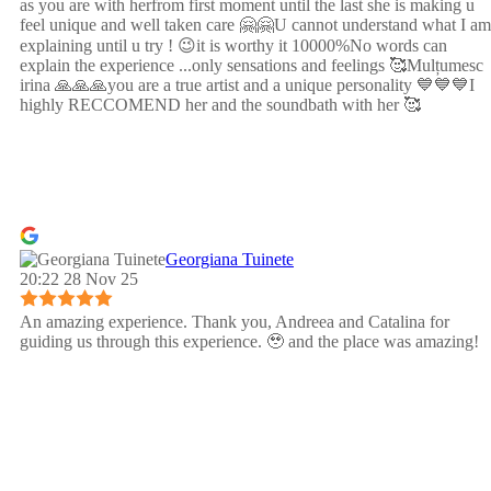
as you are with herfrom first moment until the last she is making u
feel unique and well taken care 🤗🤗U cannot understand what I am
explaining until u try ! 😉it is worthy it 10000%No words can
explain the experience ...only sensations and feelings 🥰Mulțumesc
irina 🙏🙏🙏you are a true artist and a unique personality 💙💙💙I
highly RECCOMEND her and the soundbath with her 🥰
Georgiana Tuinete
20:22 28 Nov 25
An amazing experience. Thank you, Andreea and Catalina for
guiding us through this experience. 🥹 and the place was amazing!