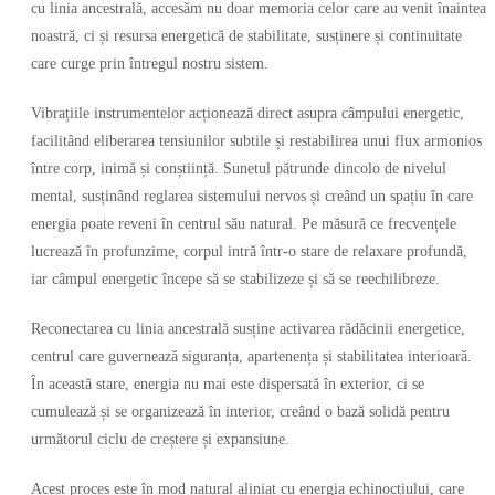
cu linia ancestrală, accesăm nu doar memoria celor care au venit înaintea
noastră, ci și resursa energetică de stabilitate, susținere și continuitate
care curge prin întregul nostru sistem.
Vibrațiile instrumentelor acționează direct asupra câmpului energetic,
facilitând eliberarea tensiunilor subtile și restabilirea unui flux armonios
între corp, inimă și conștiință. Sunetul pătrunde dincolo de nivelul
mental, susținând reglarea sistemului nervos și creând un spațiu în care
energia poate reveni în centrul său natural. Pe măsură ce frecvențele
lucrează în profunzime, corpul intră într-o stare de relaxare profundă,
iar câmpul energetic începe să se stabilizeze și să se reechilibreze.
Reconectarea cu linia ancestrală susține activarea rădăcinii energetice,
centrul care guvernează siguranța, apartenența și stabilitatea interioară.
În această stare, energia nu mai este dispersată în exterior, ci se
cumulează și se organizează în interior, creând o bază solidă pentru
următorul ciclu de creștere și expansiune.
Acest proces este în mod natural aliniat cu energia echinocțiului, care