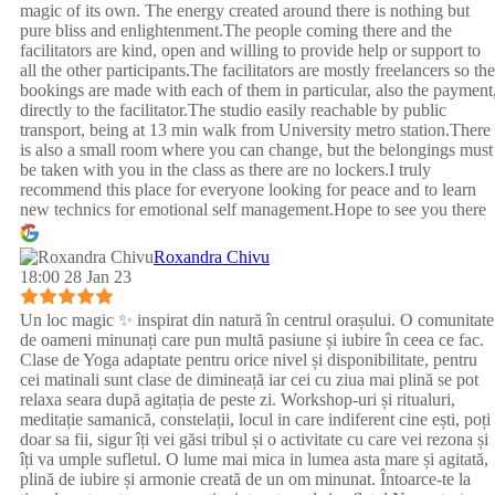
magic of its own. The energy created around there is nothing but
pure bliss and enlightenment.The people coming there and the
facilitators are kind, open and willing to provide help or support to
all the other participants.The facilitators are mostly freelancers so the
bookings are made with each of them in particular, also the payment
directly to the facilitator.The studio easily reachable by public
transport, being at 13 min walk from University metro station.There
is also a small room where you can change, but the belongings must
be taken with you in the class as there are no lockers.I truly
recommend this place for everyone looking for peace and to learn
new technics for emotional self management.Hope to see you there
:)
Roxandra Chivu
18:00 28 Jan 23
Un loc magic ✨ inspirat din natură în centrul orașului. O comunitate
de oameni minunați care pun multă pasiune și iubire în ceea ce fac.
Clase de Yoga adaptate pentru orice nivel și disponibilitate, pentru
cei matinali sunt clase de dimineață iar cei cu ziua mai plină se pot
relaxa seara după agitația de peste zi. Workshop-uri și ritualuri,
meditație samanică, constelații, locul in care indiferent cine ești, poți
doar sa fii, sigur îți vei găsi tribul și o activitate cu care vei rezona și
îți va umple sufletul. O lume mai mica in lumea asta mare și agitată,
plină de iubire și armonie creată de un om minunat. Întoarce-te la