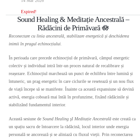
14 Mar 2026
Expired!
Sound Healing & Meditație Ancestrală –
Rădăcini de Primăvară 🪷
Reconectare cu linia ancestrală, stabilizare energetică și deschiderea
inimii în pragul echinocțiului.
În perioada care precede echinocțiul de primăvară, câmpul energetic
colectiv și individual intră într-un proces natural de recalibrare și
reașezare. Echinocțiul marchează un punct de echilibru între lumină și
întuneric, un prag energetic în care ciclurile se resetează și un nou flux
de viață începe să se manifeste. Înainte ca această expansiune să devină
activă, energia coboară mai întâi în profunzime, fixând rădăcinile și
stabilizând fundamentul interior.
Această sesiune de
Sound Healing şI Meditație Ancestrală
este creată ca
un spațiu sacru de întoarcere la rădăcină, locul interior unde energia
personală se ancorează și se aliniază cu fluxul vieții. Prin reconectarea