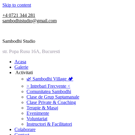
Skip to content
+4 0721 344 281
sambodhistudio@gmail.com
Sambodhi Studio
str. Popa Rusu 16A, Bucuresti
‎Acasa
Galerie
‎ ‎Activitati‎
🌿 Sambodhi Village 🏕️
> Intrebari Frecvente <
Comunitatea Sambodhi
Clase de Grup Saptamanale
Clase Private & Coaching
Terapie & Masaj
‎Evenimente
Voluntariat
‏‏‎Instructori & Facilitatori
Colaborare
Contact