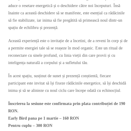
aduce o resetare energetică și o deschidere către noi începuturi. Însă
înainte ca această deschidere să se manifeste, este esențial ca rădăcinile
să fie stabilizate, iar inima să fie pregătită să primească noul dintr-un
spațiu de echilibru și prezență.
Această experiență este o invitație de a încetini, de a reveni în corp și de
a permite energiei tale să se reașeze în mod organic. Este un ritual de
reconectare cu sinele profund, cu linia vieții din care provii și cu
inteligența naturală a corpului și a sufletului tău.
În acest spațiu, susținut de sunet și prezență conștientă, fiecare
participant este invitat să își fixeze rădăcinile energetice, să își deschidă
inima și să se alinieze cu noul ciclu care începe odată cu echinocțiul.
Înscrierea la sesiune este confirmata prin plata contribuției de 190
RON.
Early Bird pana pe 1 martie – 160 RON
Pentru cuplu – 300 RON