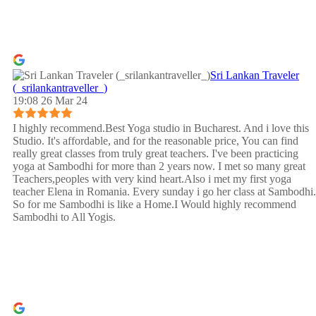
Sri Lankan Traveler
(_srilankantraveller_)
19:08 26 Mar 24
I highly recommend.Best Yoga studio in Bucharest. And i love this
Studio. It's affordable, and for the reasonable price, You can find
really great classes from truly great teachers. I've been practicing
yoga at Sambodhi for more than 2 years now. I met so many great
Teachers,peoples with very kind heart.Also i met my first yoga
teacher Elena in Romania. Every sunday i go her class at Sambodhi.
So for me Sambodhi is like a Home.I Would highly recommend
Sambodhi to All Yogis.