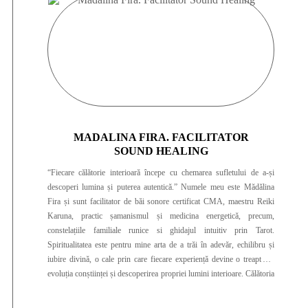
MADALINA FIRA. FACILITATOR
SOUND HEALING
“Fiecare călătorie interioară începe cu chemarea sufletului de a-și
descoperi lumina și puterea autentică.” Numele meu este Mădălina
Fira și sunt facilitator de băi sonore certificat CMA, maestru Reiki
Karuna, practic șamanismul și medicina energetică, precum,
constelațiile familiale runice si ghidajul intuitiv prin Tarot.
Spiritualitatea este pentru mine arta de a trăi în adevăr, echilibru și
iubire divină, o cale prin care fiecare experiență devine o treaptă în
evoluția conștiinței și descoperirea propriei lumini interioare. Călătoria
mea spirituală a început în 2020, printr-o transformare profundă care
m-a condus să caut adevărul sufletului meu. Am avut privilegiul să fiu