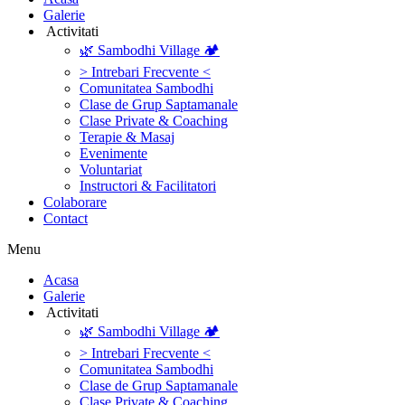
Galerie
‎ ‎Activitati‎
🌿 Sambodhi Village 🏕️
> Intrebari Frecvente <
Comunitatea Sambodhi
Clase de Grup Saptamanale
Clase Private & Coaching
Terapie & Masaj
‎Evenimente
Voluntariat
‏‏‎Instructori & Facilitatori
Colaborare
Contact
Menu
‎Acasa
Galerie
‎ ‎Activitati‎
🌿 Sambodhi Village 🏕️
> Intrebari Frecvente <
Comunitatea Sambodhi
Clase de Grup Saptamanale
Clase Private & Coaching