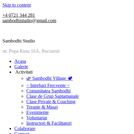
Skip to content
+4 0721 344 281
sambodhistudio@gmail.com
Sambodhi Studio
str. Popa Rusu 16A, Bucuresti
‎Acasa
Galerie
‎ ‎Activitati‎
🌿 Sambodhi Village 🏕️
> Intrebari Frecvente <
Comunitatea Sambodhi
Clase de Grup Saptamanale
Clase Private & Coaching
Terapie & Masaj
‎Evenimente
Voluntariat
‏‏‎Instructori & Facilitatori
Colaborare
Contact