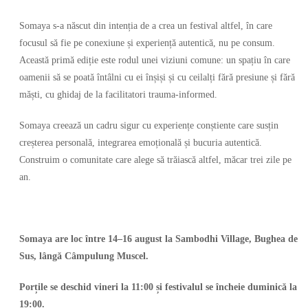
Somaya s-a născut din intenția de a crea un festival altfel, în care
focusul să fie pe conexiune și experiență autentică, nu pe consum.
Această primă ediție este rodul unei viziuni comune: un spațiu în care
oamenii să se poată întâlni cu ei înșiși și cu ceilalți fără presiune și fără
măști, cu ghidaj de la facilitatori trauma-informed.
Somaya creează un cadru sigur cu experiențe conștiente care susțin
creșterea personală, integrarea emoțională și bucuria autentică.
Construim o comunitate care alege să trăiască altfel, măcar trei zile pe
an.
Somaya are loc între 14–16 august la Sambodhi Village, Bughea de
Sus, lângă Câmpulung Muscel.
Porțile se deschid vineri la 11:00 și festivalul se încheie duminică la
19:00.