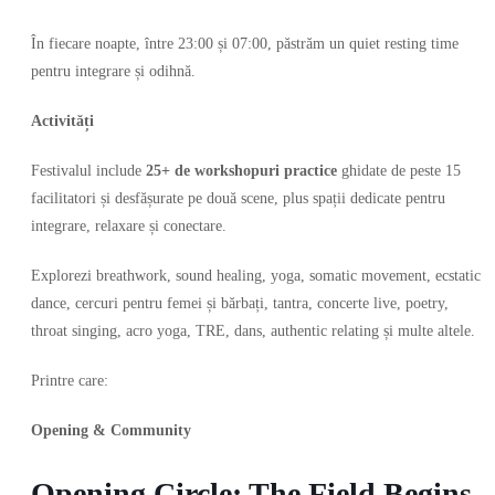
În fiecare noapte, între 23:00 și 07:00, păstrăm un quiet resting time
pentru integrare și odihnă.
Activități
Festivalul include
25+ de workshopuri practice
ghidate de peste 15
facilitatori și desfășurate pe două scene, plus spații dedicate pentru
integrare, relaxare și conectare.
Explorezi breathwork, sound healing, yoga, somatic movement, ecstatic
dance, cercuri pentru femei și bărbați, tantra, concerte live, poetry,
throat singing, acro yoga, TRE, dans, authentic relating și multe altele.
Printre care:
Opening & Community
Opening Circle: The Field Begins