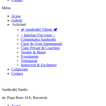
Menu
‎Acasa
Galerie
‎ ‎Activitati‎
🌿 Sambodhi Village 🏕️
> Intrebari Frecvente <
Comunitatea Sambodhi
Clase de Grup Saptamanale
Clase Private & Coaching
Terapie & Masaj
‎Evenimente
Voluntariat
‏‏‎Instructori & Facilitatori
Colaborare
Contact
Sambodhi Studio
str. Popa Rusu 16A, Bucuresti
‎Acasa