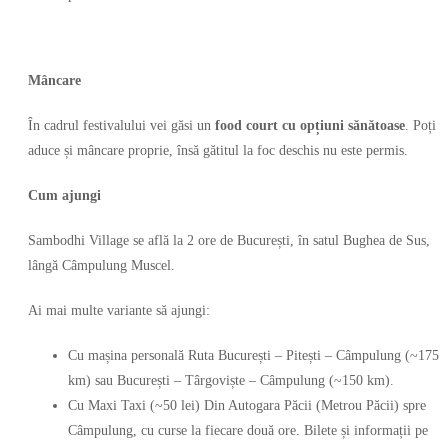
Mâncare
În cadrul festivalului vei găsi un
food court cu opțiuni sănătoase
. Poți
aduce și mâncare proprie, însă gătitul la foc deschis nu este permis.
Cum ajungi
Sambodhi Village se află la 2 ore de București, în satul Bughea de Sus,
lângă Câmpulung Muscel.
Ai mai multe variante să ajungi:
Cu mașina personală Ruta București – Pitești – Câmpulung (~175
km) sau București – Târgoviște – Câmpulung (~150 km).
Cu Maxi Taxi (~50 lei) Din Autogara Păcii (Metrou Păcii) spre
Câmpulung, cu curse la fiecare două ore. Bilete și informații pe