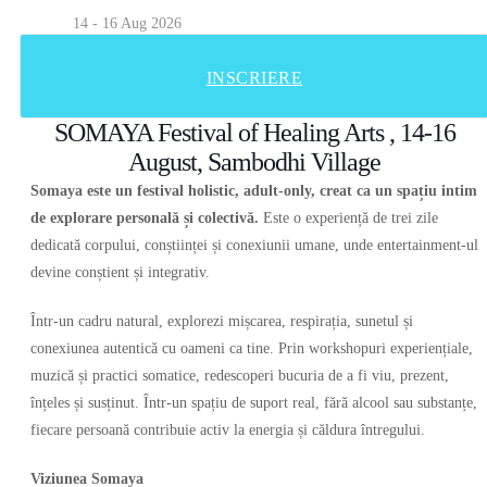
14 - 16 Aug 2026
INSCRIERE
SOMAYA Festival of Healing Arts , 14-16
August, Sambodhi Village
Somaya este un festival holistic, adult-only, creat ca un spațiu intim
de explorare personală și colectivă.
Este o experiență de trei zile
dedicată corpului, conștiinței și conexiunii umane, unde entertainment-ul
devine conștient și integrativ.
Într-un cadru natural, explorezi mișcarea, respirația, sunetul și
conexiunea autentică cu oameni ca tine. Prin workshopuri experiențiale,
muzică și practici somatice, redescoperi bucuria de a fi viu, prezent,
înțeles și susținut. Într-un spațiu de suport real, fără alcool sau substanțe,
fiecare persoană contribuie activ la energia și căldura întregului.
Viziunea Somaya