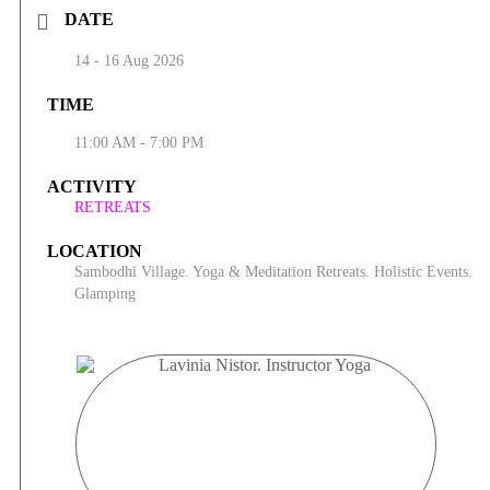
emoțională și vindecare, precum Letting Go/Metoda Sedona sau lucrul
DATE
cu părțile pentru a sprijini oamenii să se reconecteze la sinele autentic
și să descopere o viață mai plină de claritate, bucurie și sens.
14 - 16 Aug 2026
TIME
11:00 AM - 7:00 PM
ACTIVITY
RETREATS
LOCATION
Sambodhi Village. Yoga & Meditation Retreats. Holistic Events.
Glamping