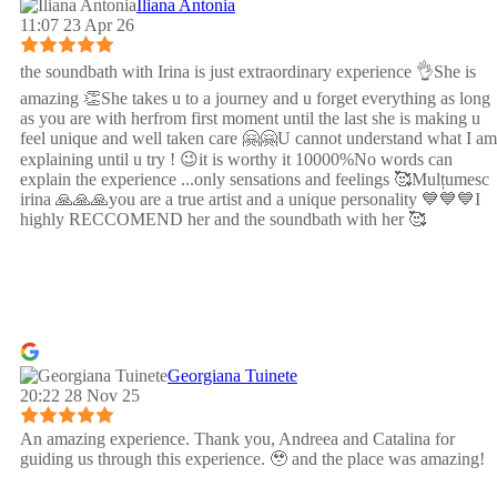
Iliana Antonia
11:07 23 Apr 26
the soundbath with Irina is just extraordinary experience 👌She is
amazing 👏She takes u to a journey and u forget everything as long
as you are with herfrom first moment until the last she is making u
feel unique and well taken care 🤗🤗U cannot understand what I am
explaining until u try ! 😉it is worthy it 10000%No words can
explain the experience ...only sensations and feelings 🥰Mulțumesc
irina 🙏🙏🙏you are a true artist and a unique personality 💙💙💙I
highly RECCOMEND her and the soundbath with her 🥰
Georgiana Tuinete
20:22 28 Nov 25
An amazing experience. Thank you, Andreea and Catalina for
guiding us through this experience. 🥹 and the place was amazing!