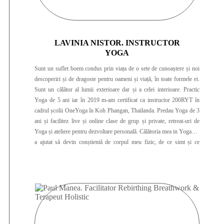
LAVINIA NISTOR. INSTRUCTOR
YOGA
Sunt un suflet boem condus prin viața de o sete de cunoaștere și noi
descoperiri și de dragoste pentru oameni și viață, în toate formele ei.
Sunt un călător al lumii exterioare dar și a celei interioare. Practic
Yoga de 5 ani iar în 2019 m-am certificat ca instructor 200RYT în
cadrul școlii OneYoga în Koh Phangan, Thailanda. Predau Yoga de 3
ani și facilitez live și online clase de grup și private, retreat-uri de
Yoga și ateliere pentru dezvoltare personală. Călătoria mea in Yoga m-
a ajutat să devin conștientă de corpul meu fizic, de ce simt și ce
gândesc și de tot ceea ce îmi influențează echilibrul și armonia
interioară. Yoga mi-a schimbat alchimia interioară atât de frumos încât
am simțit că am primit asta ca pe un cadou pe care vreau sa îl impart
cu tine și cu toată lumea.