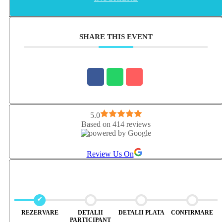
sinele autentic și să descopere o viață mai plină de claritate, bucurie și
sens.
SHARE THIS EVENT
5.0
Based on 414 reviews
Review Us On
REZERVARE
DETALII
DETALII PLATA
CONFIRMARE
PARTICIPANT