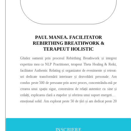
PAUL MANEA. FACILITATOR
REBIRTHING BREATHWORK &
TERAPEUT HOLISTIC
Ghidez oamenii prin procesul Rebirthing Breathwork și integrez
expertiza mea ca NLP Practitioner, terapeut Theta Healing & Reiki,
facilitator Authentic Relating și organizator de evenimente și retreat-
uri dedicate transformării interioare și dezvoltării personale. Am
condus peste 500 de persoane prin acest proces, concentrându-mă pe
crearea unui spațiu sigur, construirea de relații autentice cu sine și
ceilalți, explicarea clară a etapelor și oferirea unui suport energetic și
emoțional solid. Am explorat peste 50 de țări și am dedicat peste 20
de ani înțelegerii motivațiilor, blocajelor și strategiilor care ajută
oamenii să atingă echilibrul interior. Aplic și combin tehnici diverse de
eliberare emoțională și vindecare, precum Letting Go/Metoda Sedona
sau lucrul cu părțile pentru a sprijini oamenii să se reconecteze la
INSCRIERE