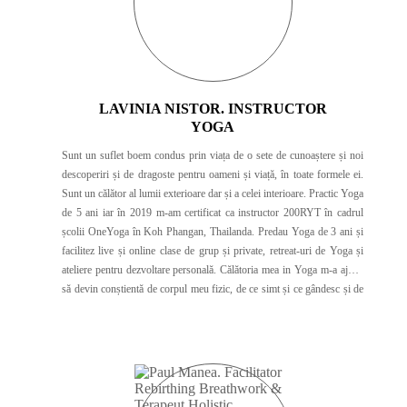
LAVINIA NISTOR. INSTRUCTOR
YOGA
Sunt un suflet boem condus prin viața de o sete de cunoaștere și noi
descoperiri și de dragoste pentru oameni și viață, în toate formele ei.
Sunt un călător al lumii exterioare dar și a celei interioare. Practic Yoga
de 5 ani iar în 2019 m-am certificat ca instructor 200RYT în cadrul
școlii OneYoga în Koh Phangan, Thailanda. Predau Yoga de 3 ani și
facilitez live și online clase de grup și private, retreat-uri de Yoga și
ateliere pentru dezvoltare personală. Călătoria mea in Yoga m-a ajutat
să devin conștientă de corpul meu fizic, de ce simt și ce gândesc și de
tot ceea ce îmi influențează echilibrul și armonia interioară. Yoga mi-a
schimbat alchimia interioară atât de frumos încât am simțit că am
primit asta ca pe un cadou pe care vreau sa îl impart cu tine și cu toată
lumea.