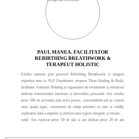
PAUL MANEA. FACILITATOR
REBIRTHING BREATHWORK &
TERAPEUT HOLISTIC
Ghidez oamenii prin procesul Rebirthing Breathwork și integrez
expertiza mea ca NLP Practitioner, terapeut Theta Healing & Reiki,
facilitator Authentic Relating și organizator de evenimente și retreat-uri
dedicate transformării interioare și dezvoltării personale. Am condus
peste 500 de persoane prin acest proces, concentrându-mă pe crearea
unui spațiu sigur, construirea de relații autentice cu sine și ceilalți,
explicarea clară a etapelor și oferirea unui suport energetic și emoțional
solid. Am explorat peste 50 de țări și am dedicat peste 20 de ani
înțelegerii motivațiilor, blocajelor și strategiilor care ajută oamenii să
atingă echilibrul interior. Aplic și combin tehnici diverse de eliberare