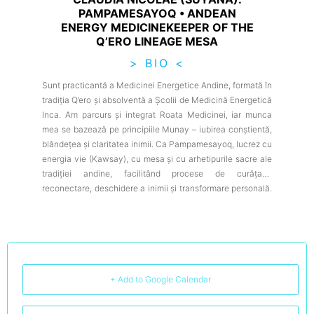
PAMPAMESAYOQ • ANDEAN
ENERGY MEDICINEKEEPER OF THE
Q’ERO LINEAGE MESA
> BIO <
Sunt practicantă a Medicinei Energetice Andine, formată în
tradiția Q’ero și absolventă a Școlii de Medicină Energetică
Inca. Am parcurs și integrat Roata Medicinei, iar munca
mea se bazează pe principiile Munay – iubirea conștientă,
blândețea și claritatea inimii. Ca Pampamesayoq, lucrez cu
energia vie (Kawsay), cu mesa și cu arhetipurile sacre ale
tradiției andine, facilitând procese de curățare,
reconectare, deschidere a inimii și transformare personală.
Pe lângă practica mea șamanică, sunt:• mental coach și
life coach pentru copii și adolescenți• specialist în lucrul
cu sportivi tineri• instructor de yoga pentru copii• ghid
pentru procese de auto-cunoaștere și echilibrare
emoțională În spațiile pe care le creez – sesiuni, retreaturi
sau călătorii șamanice – îmbin ritualul, povestea și munca
+ Add to Google Calendar
energetică profundă cu o abordare modernă și ancorată.
Îmi doresc ca fiecare om care ajunge în aceste spații să se