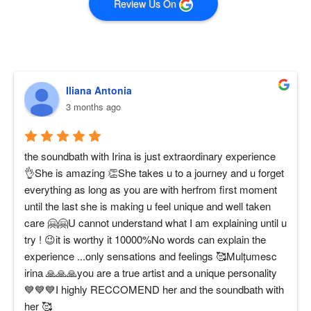
Review Us On
Iliana Antonia
3 months ago
the soundbath with Irina is just extraordinary experience 
👌She is amazing 👏She takes u to a journey and u forget 
everything as long as you are with herfrom first moment 
until the last she is making u feel unique and well taken 
care 🤗🤗U cannot understand what I am explaining until u 
try ! 😉it is worthy it 10000%No words can explain the 
experience ...only sensations and feelings 🥰Mulțumesc 
irina 🙏🙏🙏you are a true artist and a unique personality 
💙💙💙I highly RECCOMEND her and the soundbath with 
her 🥰