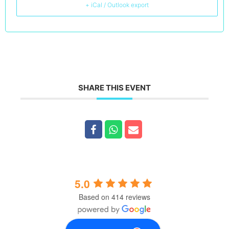
simtă văzut, în siguranță și sprijinit să-și (re)descopere
+ iCal / Outlook export
lumina, adevărul și forța inimii. Lucrul meu este
întotdeauna o combinație între tradiția Q’ero, intuiție și
respect pentru drumul fiecăruia.
SHARE THIS EVENT
5.0
Based on 414 reviews