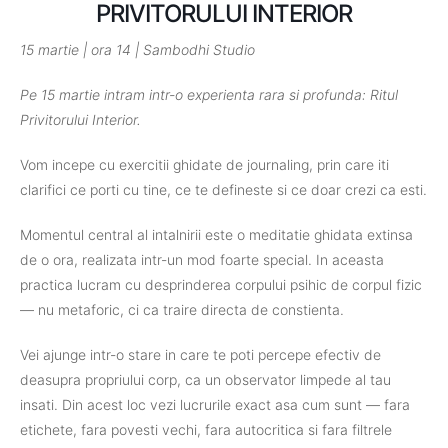
PRIVITORULUI INTERIOR
15 martie | ora 14 | Sambodhi Studio
Pe 15 martie intram intr-o experienta rara si profunda: Ritul
Privitorului Interior.
Vom incepe cu exercitii ghidate de journaling, prin care iti
clarifici ce porti cu tine, ce te defineste si ce doar crezi ca esti.
Momentul central al intalnirii este o meditatie ghidata extinsa
de o ora, realizata intr-un mod foarte special. In aceasta
practica lucram cu desprinderea corpului psihic de corpul fizic
— nu metaforic, ci ca traire directa de constienta.
Vei ajunge intr-o stare in care te poti percepe efectiv de
deasupra propriului corp, ca un observator limpede al tau
insati. Din acest loc vezi lucrurile exact asa cum sunt — fara
etichete, fara povesti vechi, fara autocritica si fara filtrele