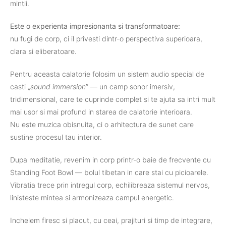
mintii.
Este o experienta impresionanta si transformatoare:
nu fugi de corp, ci il privesti dintr-o perspectiva superioara,
clara si eliberatoare.
Pentru aceasta calatorie folosim un sistem audio special de
casti „
sound immersion
” — un camp sonor imersiv,
tridimensional, care te cuprinde complet si te ajuta sa intri mult
mai usor si mai profund in starea de calatorie interioara.
Nu este muzica obisnuita, ci o arhitectura de sunet care
sustine procesul tau interior.
Dupa meditatie, revenim in corp printr-o baie de frecvente cu
Standing Foot Bowl — bolul tibetan in care stai cu picioarele.
Vibratia trece prin intregul corp, echilibreaza sistemul nervos,
linisteste mintea si armonizeaza campul energetic.
Incheiem firesc si placut, cu ceai, prajituri si timp de integrare,