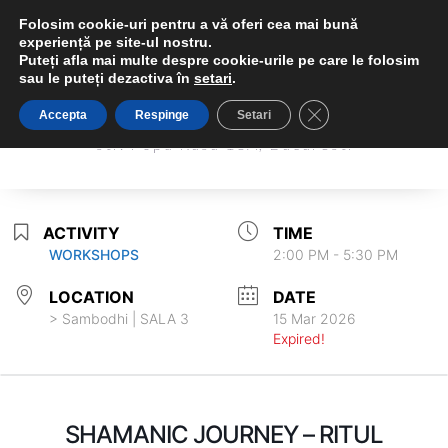
Folosim cookie-uri pentru a vă oferi cea mai bună
experiență pe site-ul nostru.
Puteți afla mai multe despre cookie-urile pe care le folosim
sau le puteți dezactiva în
setari
.
Sambodhi Studio
Close GDPR Cookie 
Accepta
Respinge
Setari
Sambodhi Studio
str. Popa Rusu 16A, Bucuresti
str. Popa Rusu 16A, Bucuresti
ACTIVITY
TIME
WORKSHOPS
2:00 PM - 5:30 PM
LOCATION
DATE
> Sambodhi | SALA 3
15 Mar 2026
Expired!
SHAMANIC JOURNEY – RITUL