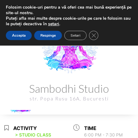
Folosim cookie-uri pentru a vă oferi cea mai bună experiență pe
site-ul nostru.
Puteți afla mai multe despre cookie-urile pe care le folosim sau
le puteți dezactiva în
setari
.
Close GDPR Cookie Ba
Accepta
Respinge
Setari
Sambodhi Studio
Sambodhi Studio
str. Popa Rusu 16A, Bucuresti
str. Popa Rusu 16A, Bucuresti
ACTIVITY
TIME
> STUDIO CLASS
6:00 PM - 7:30 PM