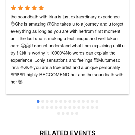
the soundbath with Irina is just extraordinary experience 
👌She is amazing 👏She takes u to a journey and u forget 
everything as long as you are with herfrom first moment 
until the last she is making u feel unique and well taken 
care 🤗🤗U cannot understand what I am explaining until u 
try ! 😉it is worthy it 10000%No words can explain the 
experience ...only sensations and feelings 🥰Mulțumesc 
irina 🙏🙏🙏you are a true artist and a unique personality 
💙💙💙I highly RECCOMEND her and the soundbath with 
her 🥰
RELATED EVENTS