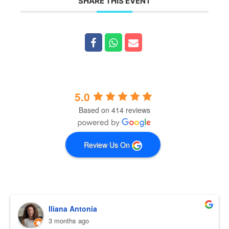
SHARE THIS EVENT
Dincolo de formarea mea ca instructor yoga, activez ca
Shakti trainer, mindfulness life coach și instructor de dans
alchimic. În ultimii 12 ani am lucrat în exclusivitate doar cu
femei, colaborând cu diferite asociații din românia și din
străinătate ce se ocupă cu elevarea și dezvoltarea
feminității. Din motive profund sufletești care mă
motivează zi de zi să continui cu entuziasm ceea ce am
început, cariera mea este dedicată în totalitate femeilor
care doresc să aibă puterea de a se reinventa atunci când
5.0
au nevoie de o transformare și care sunt deschise să facă
Based on 414 reviews
totul pentru a reuși. Te invit cu drag să participi la toate
evenimentele mele ce au ca temă feminitatea și
reintoarcerea la sine pentru că vei renaște garantat de
fiecare dată și apoi îți vei dori să cucerești lumea! Cândva,
Review Us On
Dalai Lama a spus așa : „Va veni un moment când lumea
întreaga va accede către următorul nivel și asta se va
întâmpla atunci când femeile se vor trezi și se vor uni.” Hai
să descoperim împreună dacă este așa! Cu prietenie, Amy
S.
Iliana Antonia
3 months ago