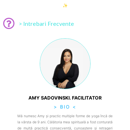
✨
> Intrebari Frecvente
AMY SADOVINSKI. FACILITATOR
> BIO <
Mă numesc Amy și practic multiple forme de yoga încă de
la vârsta de 9 ani. Călătoria mea spirituală a fost conturată
de multă practică consecventă, cunoaștere și retrageri