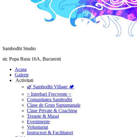
Sambodhi Studio
str. Popa Rusu 16A, Bucuresti
‎Acasa
Galerie
‎ ‎Activitati‎
🌿 Sambodhi Village 🏕️
> Intrebari Frecvente <
Comunitatea Sambodhi
Clase de Grup Saptamanale
Clase Private & Coaching
Terapie & Masaj
‎Evenimente
Voluntariat
‏‏‎Instructori & Facilitatori