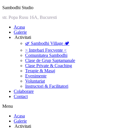
Sambodhi Studio
str. Popa Rusu 16A, Bucuresti
‎Acasa
Galerie
‎ ‎Activitati‎
🌿 Sambodhi Village 🏕️
> Intrebari Frecvente <
Comunitatea Sambodhi
Clase de Grup Saptamanale
Clase Private & Coaching
Terapie & Masaj
‎Evenimente
Voluntariat
‏‏‎Instructori & Facilitatori
Colaborare
Contact
Menu
‎Acasa
Galerie
‎ ‎Activitati‎