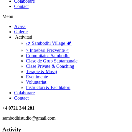
Colaborare
Contact
Menu
‎Acasa
Galerie
‎ ‎Activitati‎
🌿 Sambodhi Village 🏕️
> Intrebari Frecvente <
Comunitatea Sambodhi
Clase de Grup Saptamanale
Clase Private & Coaching
Terapie & Masaj
‎Evenimente
Voluntariat
‏‏‎Instructori & Facilitatori
Colaborare
Contact
+4 0721 344 281
sambodhistudio@gmail.com
Activity