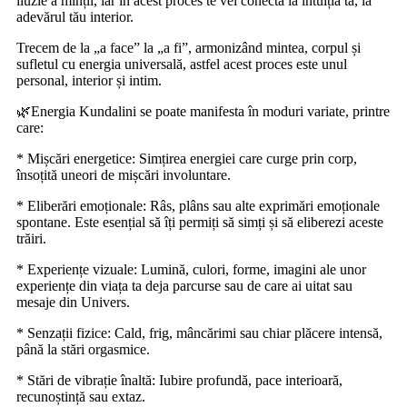
iluzie a minții, iar în acest proces te vei conecta la intuiția ta, la
adevărul tău interior.
Trecem de la „a face” la „a fi”, armonizând mintea, corpul și
sufletul cu energia universală, astfel acest proces este unul
personal, interior și intim.
🌿Energia Kundalini se poate manifesta în moduri variate, printre
care:
* Mișcări energetice: Simțirea energiei care curge prin corp,
însoțită uneori de mișcări involuntare.
* Eliberări emoționale: Râs, plâns sau alte exprimări emoționale
spontane. Este esențial să îți permiți să simți și să eliberezi aceste
trăiri.
* Experiențe vizuale: Lumină, culori, forme, imagini ale unor
experiențe din viața ta deja parcurse sau de care ai uitat sau
mesaje din Univers.
* Senzații fizice: Cald, frig, mâncărimi sau chiar plăcere intensă,
până la stări orgasmice.
* Stări de vibrație înaltă: Iubire profundă, pace interioară,
recunoștință sau extaz.