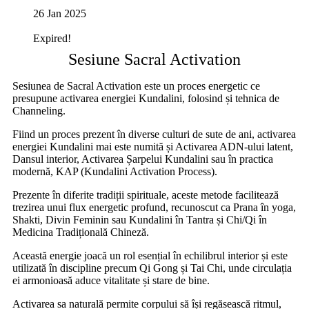
26 Jan 2025
Expired!
Sesiune Sacral Activation
Sesiunea de Sacral Activation este un proces energetic ce
presupune activarea energiei Kundalini, folosind și tehnica de
Channeling.
Fiind un proces prezent în diverse culturi de sute de ani, activarea
energiei Kundalini mai este numită și Activarea ADN-ului latent,
Dansul interior, Activarea Șarpelui Kundalini sau în practica
modernă, KAP (Kundalini Activation Process).
Prezente în diferite tradiții spirituale, aceste metode facilitează
trezirea unui flux energetic profund, recunoscut ca Prana în yoga,
Shakti, Divin Feminin sau Kundalini în Tantra și Chi/Qi în
Medicina Tradițională Chineză.
Această energie joacă un rol esențial în echilibrul interior și este
utilizată în discipline precum Qi Gong și Tai Chi, unde circulația
ei armonioasă aduce vitalitate și stare de bine.
Activarea sa naturală permite corpului să își regăsească ritmul,