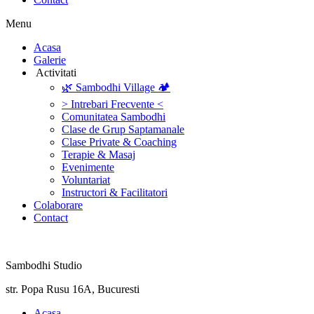
Menu
‎Acasa
Galerie
‎ ‎Activitati‎
🌿 Sambodhi Village 🏕️
> Intrebari Frecvente <
Comunitatea Sambodhi
Clase de Grup Saptamanale
Clase Private & Coaching
Terapie & Masaj
‎Evenimente
Voluntariat
‏‏‎Instructori & Facilitatori
Colaborare
Contact
Sambodhi Studio
str. Popa Rusu 16A, Bucuresti
‎Acasa