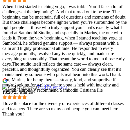
When I first started teaching yoga, I was told: "You’ll face a lot of
challenges at the beginning". And that turned out to be true. The
beginning can be uncertain, full of questions and moments of doubt.
But those challenges become lighter when you’re surrounded by the
right people — those who truly support you.That’s exactly what I
found at Sambodhi Studio, and especially in Marius, the one who
leads it. From the very beginning, when I started teaching yoga at
Sambodhi, he offered genuine support — always present with a
calm and highly professional attitude. He responded to every
message promptly, resolved any issue quickly, and made sure
everything ran smoothly. That meant the world to me in those early
days.The studio itself reflects the same care — always clean,
peaceful, and thoughtfully organized. You can clearly see that it’s
maintained by someone who puts real heart into this work.Thank
you, Marius, for being there — steady, kind, and supportive.If
you’re looking for a place where yoga is held with integrity and
Vlad Rusanescu
warmth, I strongly recommend Sambodhi.Cristiana Ilie
18:20 23 Mar 25
I love this place for the diversity of experiences of different classes
and teachers. There are so many cool people you can meet here.
Thank you!