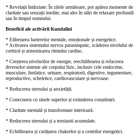
* Revelații întârziate: În zilele următoare, pot apărea momente de
claritate sau senzații inedite, mai ales în stări de relaxare profundă
sau în timpul somnului.
Beneficii ale activării Kundalini
* Eliberarea barierelor mentale, emoționale și energetice.
* ⁠Activarea sistemului nervos parasimpatic, scăderea nivelului de
cortizol și armonizarea ritmului cardiac.
* Creșterea nivelurilor de energie, reechilibrarea și refacerea
diverselor sisteme ale corpului fizic, inclusiv cele endocrine,
musculare, limfatice, urinare, respiratorii, digestive, tegumentare,
reproductive, scheletice, cardiovasculare și nervoase.
* Reducerea stresului și anxietății.
* Conectarea cu sinele superior și extinderea conștiinței.
* Claritate mentală și transformare interioară.
* Reducerea stresului și a tensiunii acumulate.
* Echilibrarea și curățarea chakrelor și a centrilor energetici.