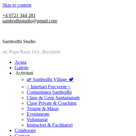
Skip to content
+4 0721 344 281
sambodhistudio@gmail.com
Sambodhi Studio
str. Popa Rusu 16A, Bucuresti
‎Acasa
Galerie
‎ ‎Activitati‎
🌿 Sambodhi Village 🏕️
> Intrebari Frecvente <
Comunitatea Sambodhi
Clase de Grup Saptamanale
Clase Private & Coaching
Terapie & Masaj
‎Evenimente
Voluntariat
‏‏‎Instructori & Facilitatori
Colaborare
Contact