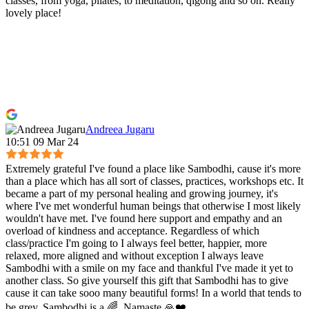
classes, from yoga, pilates, to meditation, qigong and so on. Really
lovely place!
Andreea Jugaru
10:51 09 Mar 24
Extremely grateful I've found a place like Sambodhi, cause it's more
than a place which has all sort of classes, practices, workshops etc. It
became a part of my personal healing and growing journey, it's
where I've met wonderful human beings that otherwise I most likely
wouldn't have met. I've found here support and empathy and an
overload of kindness and acceptance. Regardless of which
class/practice I'm going to I always feel better, happier, more
relaxed, more aligned and without exception I always leave
Sambodhi with a smile on my face and thankful I've made it yet to
another class. So give yourself this gift that Sambodhi has to give
cause it can take sooo many beautiful forms! In a world that tends to
be grey, Sambodhi is a 🌈. Namaste 🙏❤️