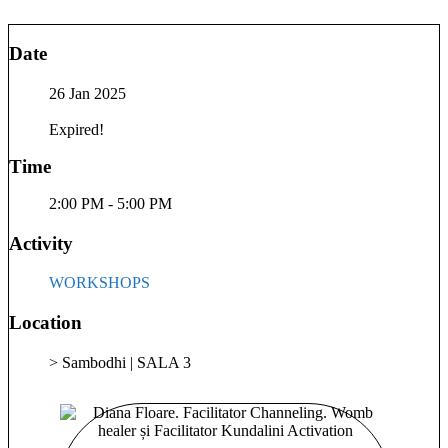
autentic. Pasiunea mea pentru creație, autenticitate și
cunoaștere m-a condus să conturez contexte puternice de
Date
transformare. Aceste experiențe au fost gândite pentru a
susține participanții să-și activeze potențialul creator și să își
26 Jan 2025
regăsească echilibrul emoțional și energetic. Expertiza mea
include: • Facilitarea proceselor de activare energetică prin
Expired!
Channeling (metoda Dira) și Kundalini Activation Process. •
Cursuri și practici avansate în psihosomatică, curățare
Time
energetică, activarea potențialului creator și reprogramare
subconștientă. • Ghidarea femeilor în explorarea și
2:00 PM - 5:00 PM
manifestarea feminității, activarea sexualității și accesarea
resurselor interioare pentru transformare personală, atât în
Activity
sesiunile private, programele mele, cât și în cadrul Școlii de
Feminitate și Channeling pe care o găzduiesc. Prin metodele
WORKSHOPS
mele, creez un spațiu sigur și profund pentru cei care doresc
să acceseze energii subtile, să-și elibereze barierele energetice
Location
și emoționale și să își descopere adevărata forță interioară.
Fiecare sesiune pe care o susțin este o invitație către o
> Sambodhi | SALA 3
conexiune autentică cu sinele și către atingerea unui nou nivel
de expansiune personală. Transformarea nu este doar un
proces, ci o artă, iar eu sunt aici să te ghidez să redescoperi
cine ești cu adevărat și să te reîndrăgostești de tine.