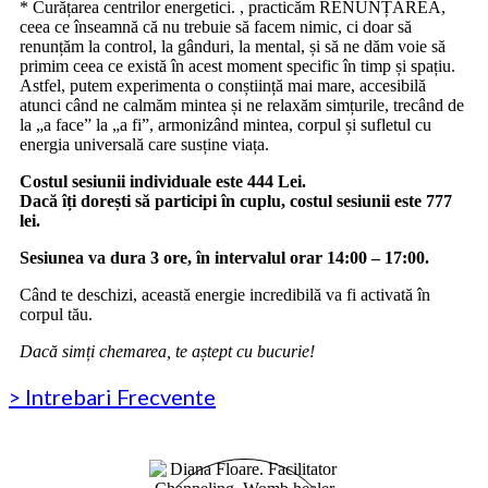
* Curățarea centrilor energetici. , practicăm RENUNȚAREA,
ceea ce înseamnă că nu trebuie să facem nimic, ci doar să
renunțăm la control, la gânduri, la mental, și să ne dăm voie să
primim ceea ce există în acest moment specific în timp și spațiu.
Astfel, putem experimenta o conștiință mai mare, accesibilă
atunci când ne calmăm mintea și ne relaxăm simțurile, trecând de
la „a face” la „a fi”, armonizând mintea, corpul și sufletul cu
energia universală care susține viața.
Costul sesiunii individuale este 444 Lei.
Dacă îți dorești să participi în cuplu, costul sesiunii este 777
lei.
Sesiunea va dura 3 ore, în intervalul orar 14:00 – 17:00.
Când te deschizi, această energie incredibilă va fi activată în
corpul tău.
Dacă simți chemarea, te aștept cu bucurie!
> Intrebari Frecvente