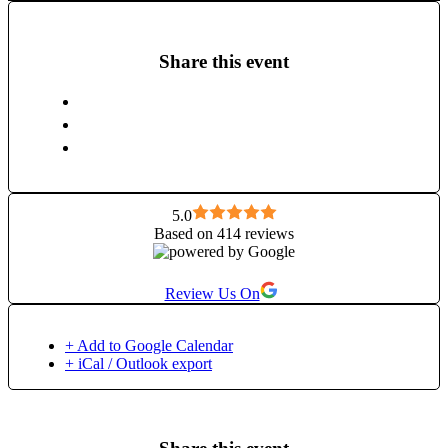
cunoaștere m-a condus să conturez contexte puternice de
transformare. Aceste experiențe au fost gândite pentru a
susține participanții să-și activeze potențialul creator și să își
Share this event
regăsească echilibrul emoțional și energetic. Expertiza mea
include: • Facilitarea proceselor de activare energetică prin
Channeling (metoda Dira) și Kundalini Activation Process. •
Cursuri și practici avansate în psihosomatică, curățare
energetică, activarea potențialului creator și reprogramare
subconștientă. • Ghidarea femeilor în explorarea și
manifestarea feminității, activarea sexualității și accesarea
resurselor interioare pentru transformare personală, atât în
5.0
Based on 414 reviews
sesiunile private, programele mele, cât și în cadrul Școlii de
Feminitate și Channeling pe care o găzduiesc. Prin metodele
mele, creez un spațiu sigur și profund pentru cei care doresc
Review Us On
să acceseze energii subtile, să-și elibereze barierele energetice
și emoționale și să își descopere adevărata forță interioară.
Fiecare sesiune pe care o susțin este o invitație către o
+ Add to Google Calendar
conexiune autentică cu sinele și către atingerea unui nou nivel
+ iCal / Outlook export
de expansiune personală. Transformarea nu este doar un
proces, ci o artă, iar eu sunt aici să te ghidez să redescoperi
cine ești cu adevărat și să te reîndrăgostești de tine.