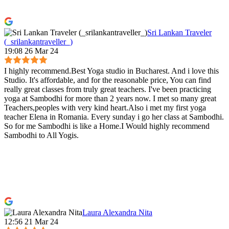
Sri Lankan Traveler
(_srilankantraveller_)
19:08 26 Mar 24
I highly recommend.Best Yoga studio in Bucharest. And i love this
Studio. It's affordable, and for the reasonable price, You can find
really great classes from truly great teachers. I've been practicing
yoga at Sambodhi for more than 2 years now. I met so many great
Teachers,peoples with very kind heart.Also i met my first yoga
teacher Elena in Romania. Every sunday i go her class at Sambodhi.
So for me Sambodhi is like a Home.I Would highly recommend
Sambodhi to All Yogis.
Laura Alexandra Nita
12:56 21 Mar 24