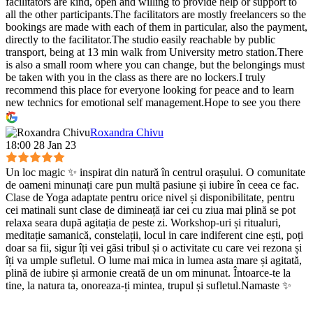
facilitators are kind, open and willing to provide help or support to
all the other participants.The facilitators are mostly freelancers so the
bookings are made with each of them in particular, also the payment,
directly to the facilitator.The studio easily reachable by public
transport, being at 13 min walk from University metro station.There
is also a small room where you can change, but the belongings must
be taken with you in the class as there are no lockers.I truly
recommend this place for everyone looking for peace and to learn
new technics for emotional self management.Hope to see you there
:)
Roxandra Chivu
18:00 28 Jan 23
Un loc magic ✨ inspirat din natură în centrul orașului. O comunitate
de oameni minunați care pun multă pasiune și iubire în ceea ce fac.
Clase de Yoga adaptate pentru orice nivel și disponibilitate, pentru
cei matinali sunt clase de dimineață iar cei cu ziua mai plină se pot
relaxa seara după agitația de peste zi. Workshop-uri și ritualuri,
meditație samanică, constelații, locul in care indiferent cine ești, poți
doar sa fii, sigur îți vei găsi tribul și o activitate cu care vei rezona și
îți va umple sufletul. O lume mai mica in lumea asta mare și agitată,
plină de iubire și armonie creată de un om minunat. Întoarce-te la
tine, la natura ta, onoreaza-ți mintea, trupul și sufletul.Namaste ✨