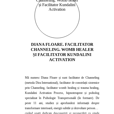
DIANA FLOARE. FACILITATOR
CHANNELING. WOMB HEALER
ȘI FACILITATOR KUNDALINI
ACTIVATION
Mă numesc Diana Floare și sunt facilitator de Channeling
(metoda Dira International), facilitator de constelații sistemice
prin Channeling, facilitator womb healing și trauma healing,
Kundalini Activation Process, hipnoterapeut și psiholog
specializat în Psihologie Transpersonală (în formare). De
peste 11 ani, studiez și aprofundezi informații despre
transformare interioară, energii subtile și dezvoltare personală,
creând spații dedicate descoperirii și reconectării cu sinele