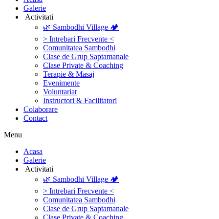
Galerie
‎ ‎Activitati‎
🌿 Sambodhi Village 🏕️
> Intrebari Frecvente <
Comunitatea Sambodhi
Clase de Grup Saptamanale
Clase Private & Coaching
Terapie & Masaj
‎Evenimente
Voluntariat
‏‏‎Instructori & Facilitatori
Colaborare
Contact
Menu
‎Acasa
Galerie
‎ ‎Activitati‎
🌿 Sambodhi Village 🏕️
> Intrebari Frecvente <
Comunitatea Sambodhi
Clase de Grup Saptamanale
Clase Private & Coaching