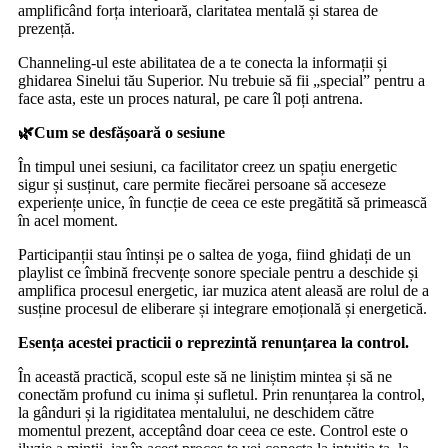
amplificând forța interioară, claritatea mentală și starea de
prezență.
Channeling-ul este abilitatea de a te conecta la informații și
ghidarea Sinelui tău Superior. Nu trebuie să fii „special” pentru a
face asta, este un proces natural, pe care îl poți antrena.
🌿Cum se desfășoară o sesiune
În timpul unei sesiuni, ca facilitator creez un spațiu energetic
sigur și susținut, care permite fiecărei persoane să acceseze
experiențe unice, în funcție de ceea ce este pregătită să primească
în acel moment.
Participanții stau întinși pe o saltea de yoga, fiind ghidați de un
playlist ce îmbină frecvențe sonore speciale pentru a deschide și
amplifica procesul energetic, iar muzica atent aleasă are rolul de a
susține procesul de eliberare și integrare emoțională și energetică.
Esența acestei practicii o reprezintă renunțarea la control.
În această practică, scopul este să ne liniștim mintea și să ne
conectăm profund cu inima și sufletul. Prin renunțarea la control,
la gânduri și la rigiditatea mentalului, ne deschidem către
momentul prezent, acceptând doar ceea ce este. Control este o