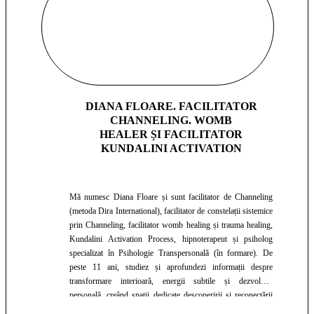
DIANA FLOARE. FACILITATOR
CHANNELING. WOMB
HEALER ȘI FACILITATOR
KUNDALINI ACTIVATION
Mă numesc Diana Floare și sunt facilitator de Channeling
(metoda Dira International), facilitator de constelații sistemice
prin Channeling, facilitator womb healing și trauma healing,
Kundalini Activation Process, hipnoterapeut și psiholog
specializat în Psihologie Transpersonală (în formare). De
peste 11 ani, studiez și aprofundezi informații despre
transformare interioară, energii subtile și dezvoltare
personală, creând spații dedicate descoperirii și reconectării
cu sinele autentic. Pasiunea mea pentru creație, autenticitate și