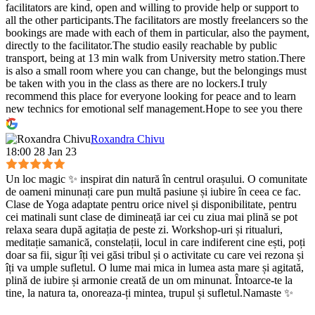
facilitators are kind, open and willing to provide help or support to
all the other participants.The facilitators are mostly freelancers so the
bookings are made with each of them in particular, also the payment,
directly to the facilitator.The studio easily reachable by public
transport, being at 13 min walk from University metro station.There
is also a small room where you can change, but the belongings must
be taken with you in the class as there are no lockers.I truly
recommend this place for everyone looking for peace and to learn
new technics for emotional self management.Hope to see you there
:)
Roxandra Chivu
18:00 28 Jan 23
Un loc magic ✨ inspirat din natură în centrul orașului. O comunitate
de oameni minunați care pun multă pasiune și iubire în ceea ce fac.
Clase de Yoga adaptate pentru orice nivel și disponibilitate, pentru
cei matinali sunt clase de dimineață iar cei cu ziua mai plină se pot
relaxa seara după agitația de peste zi. Workshop-uri și ritualuri,
meditație samanică, constelații, locul in care indiferent cine ești, poți
doar sa fii, sigur îți vei găsi tribul și o activitate cu care vei rezona și
îți va umple sufletul. O lume mai mica in lumea asta mare și agitată,
plină de iubire și armonie creată de un om minunat. Întoarce-te la
tine, la natura ta, onoreaza-ți mintea, trupul și sufletul.Namaste ✨