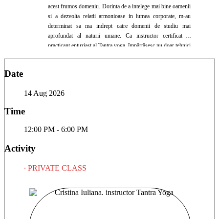
acest frumos domeniu. Dorinta de a intelege mai bine oamenii
si a dezvolta relatii armonioase in lumea corporate, m-au
determinat sa ma indrept catre domenii de studiu mai
aprofundat al naturii umane. Ca instructor certificat si
practicant entuziast al Tantra yoga, împărtășesc nu doar tehnici
fizice, ci și înțelegeri profunde ale energiilor subtile și ale
conexiunii dintre corp, minte si spirit. Astrologia, sportul si
Date
nutritia sanatoasa, elemente de life coaching sunt cunostinte
pe care le imbin pentru a-i ajuta pe cei din jur sa se cunoasca
14 Aug 2026
si sa descopere conexiuni cu ei si cu ceilalti, ce ne unesc pe
toti intr-unul singur.
Time
12:00 PM - 6:00 PM
Activity
∙ PRIVATE CLASS