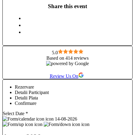
si sa descopere conexiuni cu ei si cu ceilalti, ce ne unesc pe
Share this event
toti intr-unul singur.
5.0
Based on 414 reviews
Review Us On
Rezervare
Detalii Participant
Detalii Plata
Confirmare
Select Date
*
14-08-2026