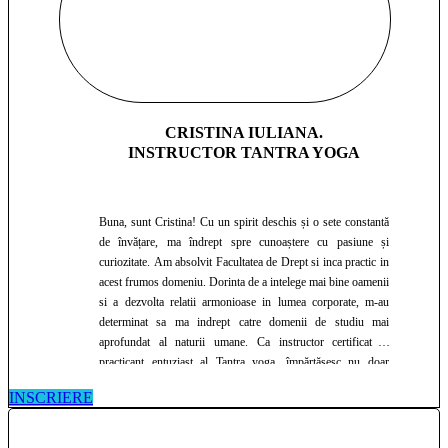
CRISTINA IULIANA.
INSTRUCTOR TANTRA YOGA
Buna, sunt Cristina! Cu un spirit deschis și o sete constantă
de învățare, ma îndrept spre cunoaștere cu pasiune și
curiozitate. Am absolvit Facultatea de Drept si inca practic in
acest frumos domeniu. Dorinta de a intelege mai bine oamenii
si a dezvolta relatii armonioase in lumea corporate, m-au
determinat sa ma indrept catre domenii de studiu mai
aprofundat al naturii umane. Ca instructor certificat si
practicant entuziast al Tantra yoga, împărtășesc nu doar
tehnici fizice, ci și înțelegeri profunde ale energiilor subtile și
INSCRIERE
ale conexiunii dintre corp, minte si spirit. Astrologia, sportul
si nutritia sanatoasa, elemente de life coaching sunt cunostinte
pe care le imbin pentru a-i ajuta pe cei din jur sa se cunoasca