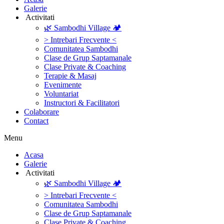
Galerie
‎ ‎Activitati‎
🌿 Sambodhi Village 🏕️
> Intrebari Frecvente <
Comunitatea Sambodhi
Clase de Grup Saptamanale
Clase Private & Coaching
Terapie & Masaj
‎Evenimente
Voluntariat
‏‏‎Instructori & Facilitatori
Colaborare
Contact
Menu
‎Acasa
Galerie
‎ ‎Activitati‎
🌿 Sambodhi Village 🏕️
> Intrebari Frecvente <
Comunitatea Sambodhi
Clase de Grup Saptamanale
Clase Private & Coaching