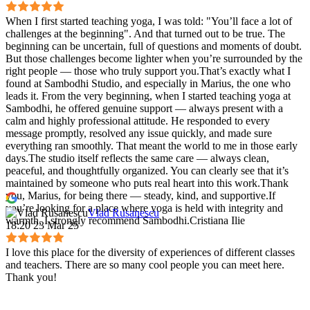
When I first started teaching yoga, I was told: "You’ll face a lot of
challenges at the beginning". And that turned out to be true. The
beginning can be uncertain, full of questions and moments of doubt.
But those challenges become lighter when you’re surrounded by the
right people — those who truly support you.That’s exactly what I
found at Sambodhi Studio, and especially in Marius, the one who
leads it. From the very beginning, when I started teaching yoga at
Sambodhi, he offered genuine support — always present with a
calm and highly professional attitude. He responded to every
message promptly, resolved any issue quickly, and made sure
everything ran smoothly. That meant the world to me in those early
days.The studio itself reflects the same care — always clean,
peaceful, and thoughtfully organized. You can clearly see that it’s
maintained by someone who puts real heart into this work.Thank
you, Marius, for being there — steady, kind, and supportive.If
you’re looking for a place where yoga is held with integrity and
Vlad Rusanescu
warmth, I strongly recommend Sambodhi.Cristiana Ilie
18:20 23 Mar 25
I love this place for the diversity of experiences of different classes
and teachers. There are so many cool people you can meet here.
Thank you!