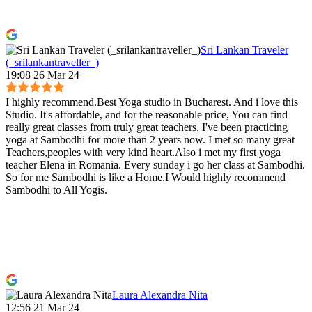
Sri Lankan Traveler
(_srilankantraveller_)
19:08 26 Mar 24
I highly recommend.Best Yoga studio in Bucharest. And i love this
Studio. It's affordable, and for the reasonable price, You can find
really great classes from truly great teachers. I've been practicing
yoga at Sambodhi for more than 2 years now. I met so many great
Teachers,peoples with very kind heart.Also i met my first yoga
teacher Elena in Romania. Every sunday i go her class at Sambodhi.
So for me Sambodhi is like a Home.I Would highly recommend
Sambodhi to All Yogis.
Laura Alexandra Nita
12:56 21 Mar 24