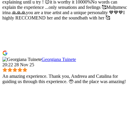
explaining until u try ! 😉it is worthy it 10000%No words can
explain the experience ...only sensations and feelings 🥰Mulțumesc
irina 🙏🙏🙏you are a true artist and a unique personality 💙💙💙I
highly RECCOMEND her and the soundbath with her 🥰
Georgiana Tuinete
20:22 28 Nov 25
An amazing experience. Thank you, Andreea and Catalina for
guiding us through this experience. 🥹 and the place was amazing!