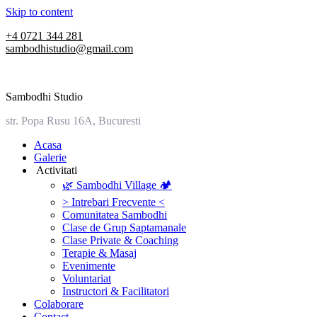
Skip to content
+4 0721 344 281
sambodhistudio@gmail.com
Sambodhi Studio
str. Popa Rusu 16A, Bucuresti
‎Acasa
Galerie
‎ ‎Activitati‎
🌿 Sambodhi Village 🏕️
> Intrebari Frecvente <
Comunitatea Sambodhi
Clase de Grup Saptamanale
Clase Private & Coaching
Terapie & Masaj
‎Evenimente
Voluntariat
‏‏‎Instructori & Facilitatori
Colaborare
Contact