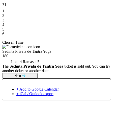
31
1
2
3
4
5
6
Chosen Time:
Sedinta Privata de Tantra Yoga
180
Locuri Ramase:
5
The
Sedinta Privata de Tantra Yoga
ticket is sold out. You can try
another ticket or another date.
Next
+ Add to Google Calendar
+ iCal / Outlook export