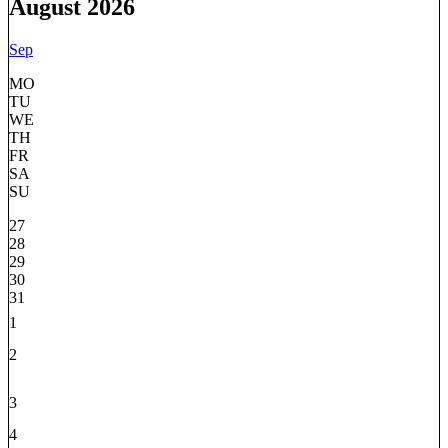
August 2026
Sep
MO
TU
WE
TH
FR
SA
SU
27
28
29
30
31
1
2
3
4