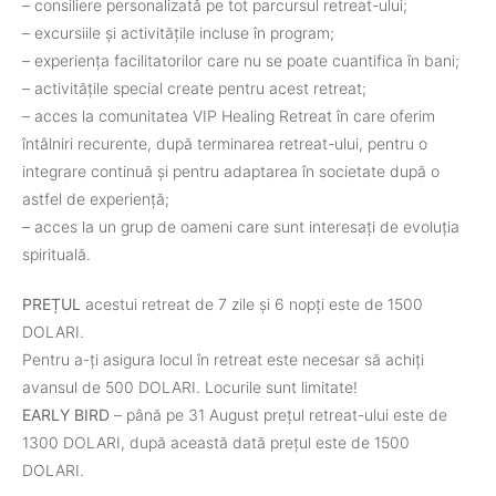
– consiliere personalizatǎ pe tot parcursul retreat-ului;
– excursiile și activitățile incluse în program;
– experiența facilitatorilor care nu se poate cuantifica în bani;
– activitățile special create pentru acest retreat;
– acces la comunitatea VIP Healing Retreat în care oferim
întâlniri recurente, după terminarea retreat-ului, pentru o
integrare continuă și pentru adaptarea în societate după o
astfel de experiență;
– acces la un grup de oameni care sunt interesați de evoluția
spirituală.
PREȚUL
acestui retreat de 7 zile și 6 nopți este de 1500
DOLARI.
Pentru a-ți asigura locul în retreat este necesar să achiți
avansul de 500 DOLARI. Locurile sunt limitate!
EARLY
BIRD
– până pe 31 August prețul retreat-ului este de
1300 DOLARI, după această dată prețul este de 1500
DOLARI.