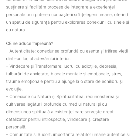
susținere și facilităm procese de integrare a experienței
personale prin puterea cunoașterii și înțelegerii umane, oferind
un spațiu de siguranță pentru explorarea conexiunii cu sinele și
cu natura.
CE ne aduce împreună?
– Autenticitate: conexiunea profundă cu esența și trăirea vieții
dintr-un loc al adevărului interior.
– Vindecare și Transformare: lucrul cu adicţiile, depresia,
tulburări de anxietate, blocaje mentale și emoţionale, stres,
traume emoționale pentru a ajunge la o stare de echilibru și
evoluție.
– Conexiune cu Natura și Spiritualitatea: recunoașterea și
cultivarea legăturii profunde cu mediul natural și cu
dimensiunea spirituală a existenței care servește drept
catalizator pentru introspecție, vindecare și creștere
personală.
– Comunitate și Suport: importanța relațiilor umane autentice și