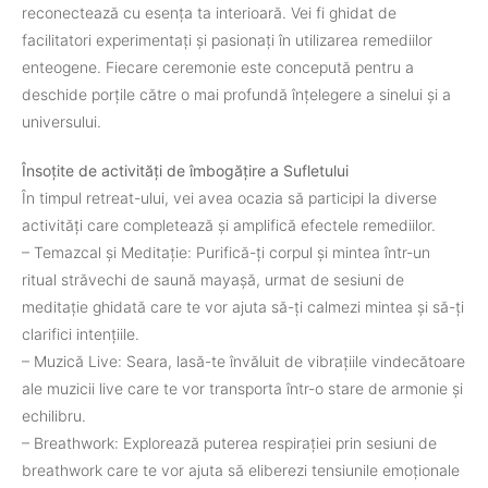
reconectează cu esența ta interioară. Vei fi ghidat de
facilitatori experimentați și pasionați în utilizarea remediilor
enteogene. Fiecare ceremonie este concepută pentru a
deschide porțile către o mai profundă înțelegere a sinelui și a
universului.
Însoțite de activități de îmbogățire a Sufletului
În timpul retreat-ului, vei avea ocazia să participi la diverse
activități care completează și amplifică efectele remediilor.
– Temazcal și Meditație: Purifică-ți corpul și mintea într-un
ritual străvechi de saună mayașă, urmat de sesiuni de
meditație ghidată care te vor ajuta să-ți calmezi mintea și să-ți
clarifici intențiile.
– Muzică Live: Seara, lasă-te învăluit de vibrațiile vindecătoare
ale muzicii live care te vor transporta într-o stare de armonie și
echilibru.
– Breathwork: Explorează puterea respirației prin sesiuni de
breathwork care te vor ajuta să eliberezi tensiunile emoționale