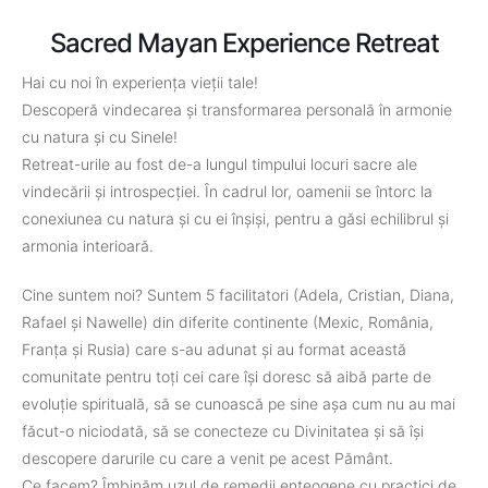
Sacred Mayan Experience Retreat
Hai cu noi în experiența vieții tale!
Descoperă vindecarea și transformarea personală în armonie
cu natura și cu Sinele!
Retreat-urile au fost de-a lungul timpului locuri sacre ale
vindecării și introspecției. În cadrul lor, oamenii se întorc la
conexiunea cu natura și cu ei înșiși, pentru a găsi echilibrul și
armonia interioară.
Cine suntem noi? Suntem 5 facilitatori (Adela, Cristian, Diana,
Rafael și Nawelle) din diferite continente (Mexic, România,
Franța și Rusia) care s-au adunat și au format această
comunitate pentru toți cei care își doresc să aibă parte de
evoluție spirituală, să se cunoască pe sine așa cum nu au mai
făcut-o niciodată, să se conecteze cu Divinitatea și să își
descopere darurile cu care a venit pe acest Pământ.
Ce facem? Îmbinăm uzul de remedii enteogene cu practici de