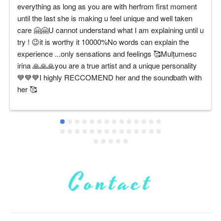
everything as long as you are with herfrom first moment 
until the last she is making u feel unique and well taken 
care 🤗🤗U cannot understand what I am explaining until u 
try ! 😉it is worthy it 10000%No words can explain the 
experience ...only sensations and feelings 🥰Mulțumesc 
irina 🙏🙏🙏you are a true artist and a unique personality 
💙💙💙I highly RECCOMEND her and the soundbath with 
her 🥰
Contact