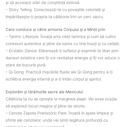
și să accesezi stări de conștiință extinsă.
– Story Telling: Conectează-te cu poveștile celorlalți și
împărtășește-ți propria ta călătorie într-un cerc sacru.
Care conduce și către armonia Corpului și a Minții prin
– Tantric Lifestyle: Învață arta vieții tantrice și cum să cultivi
conexiuni autentice și pline de iubire cu tine însuți și cu ceilalți.
– Ecstatic Dance: Eliberează-ți sufletul și exprimă-te liber prin
dansuri extatice care îți vor revitaliza energia și îți vor aduce o
stare de bucurie pură.
– Qi Gong: Practică mișcările fluide ale Qi Gong pentru a-ți
echilibra energia internă și a-ți întări corpul și spiritul.
Explorăm și tărâmurile sacre ale Mexicului
Călătoria ta nu se oprește la marginea plajei. Vei avea ocazia
să explorezi locuri magice și pline de istorie:
– Cenote Zapote Prehistóric Park: Înoată în apele limpezi și
sfinte ale cenotelor, unde vei simți legătura profundă cu