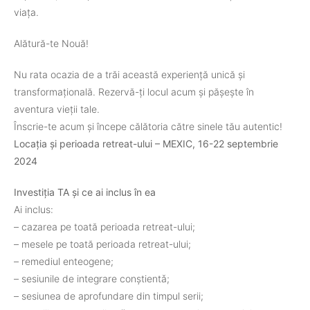
viața.
Alătură-te Nouă!
Nu rata ocazia de a trăi această experiență unică și
transformațională. Rezervă-ți locul acum și pășește în
aventura vieții tale.
Înscrie-te acum și începe călătoria către sinele tău autentic!
Locația și perioada retreat-ului – MEXIC, 16-22 septembrie
2024
Investiția TA și ce ai inclus în ea
Ai inclus:
– cazarea pe toată perioada retreat-ului;
– mesele pe toată perioada retreat-ului;
– remediul enteogene;
– sesiunile de integrare conștientǎ;
– sesiunea de aprofundare din timpul serii;