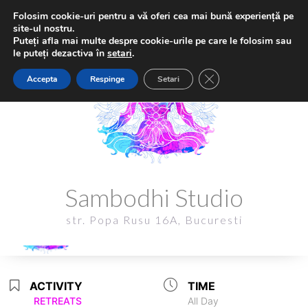
Folosim cookie-uri pentru a vă oferi cea mai bună experiență pe
site-ul nostru.
Puteți afla mai multe despre cookie-urile pe care le folosim sau
le puteți dezactiva în
setari
.
Close GDPR Cookie Ba
Accepta
Respinge
Setari
Sambodhi Studio
Sambodhi Studio
str. Popa Rusu 16A, Bucuresti
str. Popa Rusu 16A, Bucuresti
ACTIVITY
TIME
RETREATS
All Day