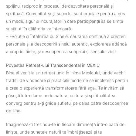
sprijinul reciproc în procesul de dezvoltare personală și
spirituală. Comunitatea și suportul sunt cruciale pentru a crea
un mediu sigur și încurajator în care participanții să se simtă
susținuți în călătoria lor interioară.
– Evoluție și Întâlnirea cu Sinele: căutarea continuă a creșterii
personale și a descoperirii sinelui autentic, explorarea adâncă
a propriei ființe, și descoperirea scopului și sensului vieții.
Povestea Retreat-ului Transcendental în MEXIC
Bine ai venit la un retreat unic în inima Mexicului, unde vechi
tradiții de vindecare și practicile moderne se împletesc pentru
a crea o experiență transformatoare fără egal. Te invităm să
pășești într-o lume unde natura, cultura și spiritualitatea
converg pentru a-ți ghida sufletul pe calea către descoperirea
de sine.
Imaginează-ți trezindu-te în fiecare dimineață într-o oază de
liniște, unde sunetele naturii te îmbrățișează și te