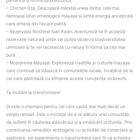
pământul și istoria sa preistorică.
– Chichen Itza: Descoperă măreția uneia dintre cele mai
faimoase situri arheologice mayașe și simte energia ancestrală
care emană din fiecare piatră.
– Rezervația Biosferei Sian Ka’an: Aventureză-te în această
rezervație naturală unde vei putea observa biodiversitatea
uimitoare și te vei reconecta cu natura în forma sa cea mai
pură.
– Moștenirea Mayașă: Explorează tradițiile și culturile mayașe
care continuă să trăiască în comunitățile locale, învățând de la
cei care păstrează cu sfințenie aceste cunoștințe străvechi.
Te invităm la transformare!
Și este o chemare pentru cei care caută mai mult decât un
simplu retreat. Este o invitație de a te alătura unei comunități
de suflete în căutarea adevărului și a vindecării profunde. Prin
combinarea remediilor enteogene cu activități de conectare și
explorare, vei experimenta o transformare care îți va schimba