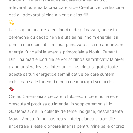
adevarat puterea ta creatoare si de Creator, vei vedea cine
esti cu adevarat si cine ai venit aici sa fii!
💫
La o saptamana de la echinoctiul de primavara, aceasta
ceremonie cu cacao ne va ajuta sa ne innoim energia, sa
pornim mai usori intr-un noua primavara si sa ne armonizam
energia Kundalini la energia primordiala a Noului Pamant.
Din luna martie lucrurile se vor schimba semnificativ la nivel
planetar si va invit sa integram cu usurinta si gratie toate
aceste salturi energetice semnificative pe care suntem
indemnati sa le facem din ce in ce mai rapid si mai des.
🍫
Cacao Ceremoniala pe care o folosesc in ceremonie este
crescuta si produsa cu intentie, in scop ceremonial, in
Guatemala, de un colectiv de femei indigene, descendente
Maya. Aceste femei pastreaza intelepciunea si traditiile
ancestrale si este o onoare imensa pentru mine sa le onorez