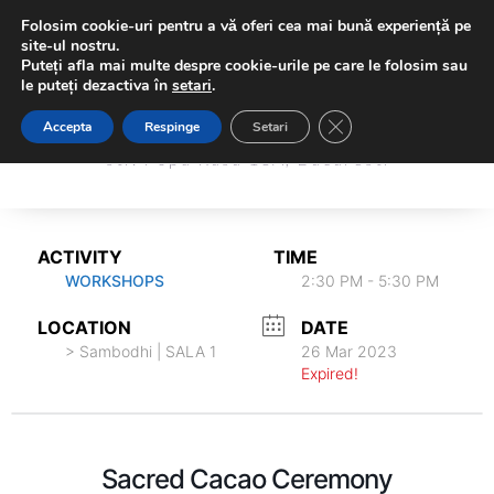
Folosim cookie-uri pentru a vă oferi cea mai bună experiență pe
site-ul nostru.
Puteți afla mai multe despre cookie-urile pe care le folosim sau
le puteți dezactiva în
setari
.
Sambodhi Studio
Close GDPR Cookie Ba
Accepta
Respinge
Setari
Sambodhi Studio
str. Popa Rusu 16A, Bucuresti
str. Popa Rusu 16A, Bucuresti
ACTIVITY
TIME
WORKSHOPS
2:30 PM - 5:30 PM
LOCATION
DATE
> Sambodhi | SALA 1
26 Mar 2023
Expired!
Sacred Cacao Ceremony