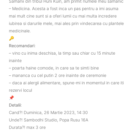
Samanii din tribul Huni Kuin, am primit numele meu samanic
– Medicina. Acesta a fost inca un pas pentru a imi asuma
mai mult cine sunt si a oferi lumii cu mai multa incredere
iubirea si darurile mele, mai ales prin vindecarea cu plantele
medicinale.
🔑
Recomandari
:
– vino cu inima deschisa, la timp sau chiar cu 15 minute
inainte
– poarta haine comode, in care sa te simti bine
– mananca cu cel putin 2 ore inainte de ceremonie
– daca ai alergii alimentare, spune-mi in momentul in care iti
rezervi locul
📌
Detalii
:
Cand?! Duminica, 26 Martie 2023, 14:30
Unde?! Sambodhi Studio, Popa Rusu 16A
Durata?! max 3 ore