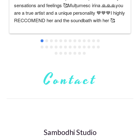
sensations and feelings 🥰Mulțumesc irina 🙏🙏🙏you 
are a true artist and a unique personality 💙💙💙I highly 
RECCOMEND her and the soundbath with her 🥰
Contact
Sambodhi Studio