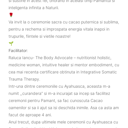
si sustine in acest fel, onorand in acelasi timp Pamantul si
inteligenta infinita a Naturii.
🌹
Va invit la o ceremonie sacra cu cacao puternica si sublima,
pentru a rechema si improspata energia vitala inapoi in
trupurile, fiintele si vietile noastre!
🌱
Facilitator
:
Raluca Iancu- The Body Advocate – nutritionist holistic,
medicine woman, intuitive healer si mentor embodiment, cu
cea mai recenta certificare obtinuta in Integrative Somatic
Trauma Therapy.
Intr-una dintre ceremoniile cu Ayahuasca, aceasta m-a
numit ,,curandera” si m-a incurajat sa incep sa facilitez
ceremonii pentru Pamant, sa fac cunoscuta Cacao
oamenilor si sa ii ajut sa isi deschida inimile. Asa ca asta am
facut de aproape 4 ani.
Anul trecut, dupa ultimele mele ceremonii cu Ayahuasca cu