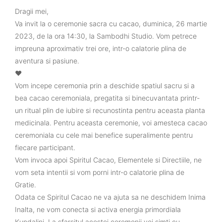
Dragii mei,
Va invit la o ceremonie sacra cu cacao, duminica, 26 martie
2023, de la ora 14:30, la Sambodhi Studio. Vom petrece
impreuna aproximativ trei ore, intr-o calatorie plina de
aventura si pasiune.
❤️
Vom incepe ceremonia prin a deschide spatiul sacru si a
bea cacao ceremoniala, pregatita si binecuvantata printr-
un ritual plin de iubire si recunostinta pentru aceasta planta
medicinala. Pentru aceasta ceremonie, voi amesteca cacao
ceremoniala cu cele mai benefice superalimente pentru
fiecare participant.
Vom invoca apoi Spiritul Cacao, Elementele si Directiile, ne
vom seta intentii si vom porni intr-o calatorie plina de
Gratie.
Odata ce Spiritul Cacao ne va ajuta sa ne deschidem Inima
Inalta, ne vom conecta si activa energia primordiala
Kundalini. La sfarsitul acestei ceremonii vei simti cu