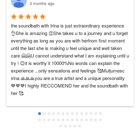
3 months ago
the soundbath with Irina is just extraordinary experience 
👌She is amazing 👏She takes u to a journey and u forget 
everything as long as you are with herfrom first moment 
until the last she is making u feel unique and well taken 
care 🤗🤗U cannot understand what I am explaining until u 
try ! 😉it is worthy it 10000%No words can explain the 
experience ...only sensations and feelings 🥰Mulțumesc 
irina 🙏🙏🙏you are a true artist and a unique personality 
💙💙💙I highly RECCOMEND her and the soundbath with 
her 🥰