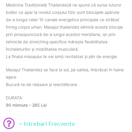
Medicina Tradițională Thailandeză ne spune că sursa tuturor
bolilor ce apar la nivelul corpului fizic sunt blocajele apărute
de-a lungul celer 10 canale energetice principale ce străbat
întreg corpul uman. Masajul thailandez elimină aceste blocaje
prin prosopunctură de-a lungul acestor meridiane, iar prin
tehnicile de stretching specifice mărește flexibilitatea
încheieturilor și mobilitatea musculară.
La finalul masajului te vei simți revitalizat și plin de energie.
Masajul Thailandez se face la sol, pe saltea, îmbrăcat în haine
lejere.
Bucură-te de relaxare și reechilibrare.
DURATA:
90 minnute – 285 Lei
> Intrebari Frecvente