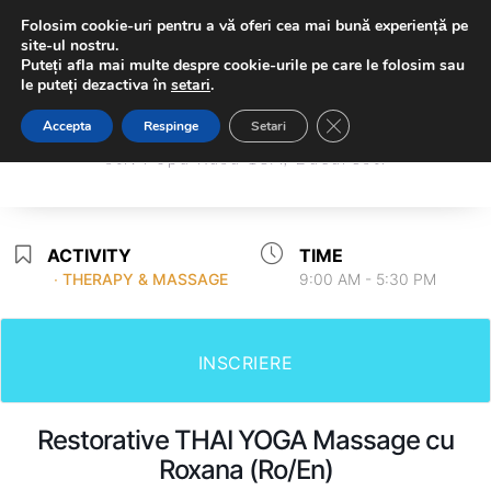
Folosim cookie-uri pentru a vă oferi cea mai bună experiență pe
site-ul nostru.
Puteți afla mai multe despre cookie-urile pe care le folosim sau
le puteți dezactiva în
setari
.
Sambodhi Studio
Close GDPR Cookie Ba
Accepta
Respinge
Setari
Sambodhi Studio
str. Popa Rusu 16A, Bucuresti
str. Popa Rusu 16A, Bucuresti
ACTIVITY
TIME
∙ THERAPY & MASSAGE
9:00 AM - 5:30 PM
INSCRIERE
Restorative THAI YOGA Massage cu
Roxana (Ro/En)