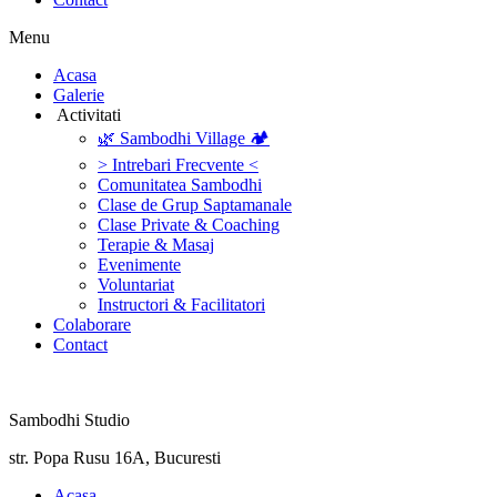
Menu
‎Acasa
Galerie
‎ ‎Activitati‎
🌿 Sambodhi Village 🏕️
> Intrebari Frecvente <
Comunitatea Sambodhi
Clase de Grup Saptamanale
Clase Private & Coaching
Terapie & Masaj
‎Evenimente
Voluntariat
‏‏‎Instructori & Facilitatori
Colaborare
Contact
Sambodhi Studio
str. Popa Rusu 16A, Bucuresti
‎Acasa