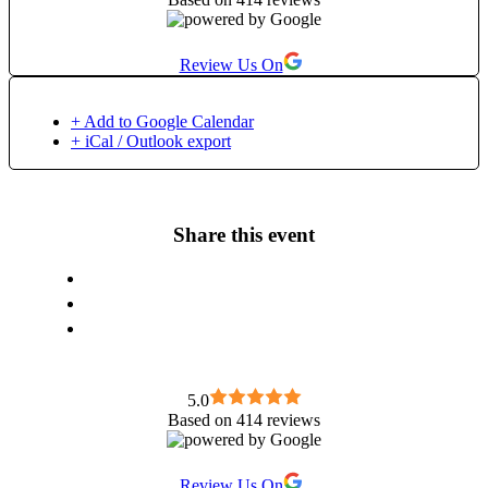
ma opun cursului vietii, motiv pentru care in ultimii 2 ani am
fost nevoita sa iau o pauza din activitatea mea. But now I am
back!🤍
Review Us On
+ Add to Google Calendar
+ iCal / Outlook export
Share this event
5.0
Based on 414 reviews
Review Us On