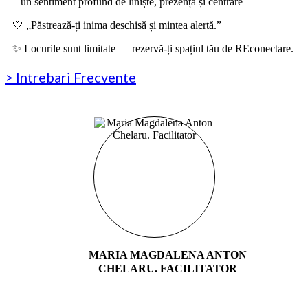
– un sentiment profund de liniște, prezență și centrare
🤍 „Păstrează-ți inima deschisă și mintea alertă.”
✨ Locurile sunt limitate — rezervă-ți spațiul tău de REconectare.
> Intrebari Frecvente
MARIA MAGDALENA ANTON
CHELARU. FACILITATOR