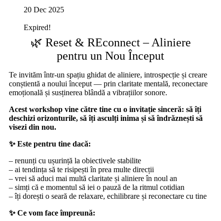
20 Dec 2025
Expired!
🌿 Reset & REconnect – Aliniere
pentru un Nou Început
Te invităm într-un spațiu ghidat de aliniere, introspecție și creare
conștientă a noului început — prin claritate mentală, reconectare
emoțională și susținerea blândă a vibrațiilor sonore.
Acest workshop vine către tine cu o invitație sinceră: să îți
deschizi orizonturile, să îți asculți inima și să îndrăznești să
visezi din nou.
✨ Este pentru tine dacă:
– renunți cu ușurință la obiectivele stabilite
– ai tendința să te risipești în prea multe direcții
– vrei să aduci mai multă claritate și aliniere în noul an
– simți că e momentul să iei o pauză de la ritmul cotidian
– îți dorești o seară de relaxare, echilibrare și reconectare cu tine
✨ Ce vom face împreună: