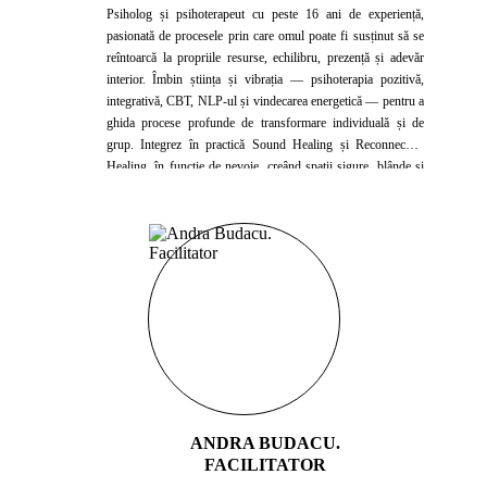
Psiholog și psihoterapeut cu peste 16 ani de experiență,
pasionată de procesele prin care omul poate fi susținut să se
reîntoarcă la propriile resurse, echilibru, prezență și adevăr
interior. Îmbin știința și vibrația — psihoterapia pozitivă,
integrativă, CBT, NLP-ul și vindecarea energetică — pentru a
ghida procese profunde de transformare individuală și de
grup. Integrez în practică Sound Healing și Reconnective
Healing, în funcție de nevoie, creând spații sigure, blânde și
transformatoare — invitații la claritate, eliberare și reconectare
cu sinele autentic.
ANDRA BUDACU.
FACILITATOR