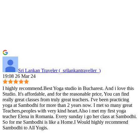
Sri Lankan Traveler (_srilankantraveller_)
19:08 26 Mar 24
I highly recommend.Best Yoga studio in Bucharest. And i love this
Studio. It's affordable, and for the reasonable price, You can find
really great classes from truly great teachers. I've been practicing
yoga at Sambodhi for more than 2 years now. I met so many great
Teachers,peoples with very kind heart.Also i met my first yoga
teacher Elena in Romania. Every sunday i go her class at Sambodhi.
So for me Sambodhi is like a Home.I Would highly recommend
Sambodhi to All Yogis.