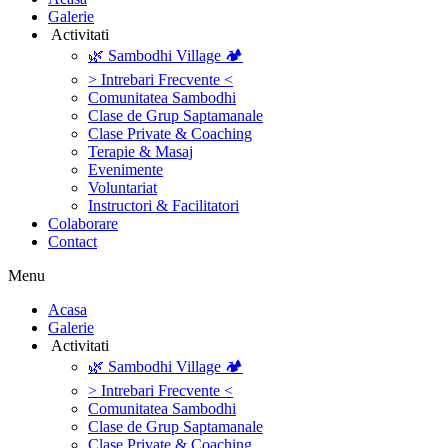
Galerie
‎ ‎Activitati‎
🌿 Sambodhi Village 🏕️
> Intrebari Frecvente <
Comunitatea Sambodhi
Clase de Grup Saptamanale
Clase Private & Coaching
Terapie & Masaj
‎Evenimente
Voluntariat
‏‏‎Instructori & Facilitatori
Colaborare
Contact
Menu
‎Acasa
Galerie
‎ ‎Activitati‎
🌿 Sambodhi Village 🏕️
> Intrebari Frecvente <
Comunitatea Sambodhi
Clase de Grup Saptamanale
Clase Private & Coaching