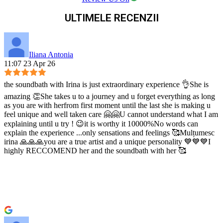
ULTIMELE RECENZII
Iliana Antonia
11:07 23 Apr 26
the soundbath with Irina is just extraordinary experience 👌She is
amazing 👏She takes u to a journey and u forget everything as long
as you are with herfrom first moment until the last she is making u
feel unique and well taken care 🤗🤗U cannot understand what I am
explaining until u try ! 😉it is worthy it 10000%No words can
explain the experience ...only sensations and feelings 🥰Mulțumesc
irina 🙏🙏🙏you are a true artist and a unique personality 💙💙💙I
highly RECCOMEND her and the soundbath with her 🥰