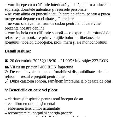
– vom începe cu o călătorie interioară ghidată, pentru a aduce la
suprafață dorințele autentice și resursele personale
– ne vom alinia cu punctul vieții în care ne aflăm, pentru a putea
merge mai departe cu claritate și încredere
– ne vom oferi cel mai frumos cadou pentru anul care vine:
prezența noastră deplină
– vom încheia cu o călătorie sonoră — o experiență profundă de
relaxare și armonizare prin vibrațiile bolurilor tibetane, ale
gongului, tobelor, clopoțeilor, ploii, mării și ale monochordului
Detalii sesiune:
📆 20 decembrie 2025🕕 18:30 – 21:00💸 Investiție: 222 RON
👥 Vii cu un prieten? 400 RON împreună
👚 De ce ai nevoie: haine confortabile și disponibilitatea de a te
relaxa — restul e pregătit pentru tine.
🎶 După călătoria sonoră, rămânem împreună la o ceașcă de ceai
✨ Beneficiile cu care vei pleca:
– claritate și inspirație pentru noul început de an
– echilibru emoțional și mental
– eliberarea tensiunilor acumulate
– reconectare cu corpul și energia proprie