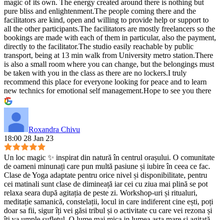
magic of its own. The energy created around there is nothing but
pure bliss and enlightenment.The people coming there and the
facilitators are kind, open and willing to provide help or support to
all the other participants.The facilitators are mostly freelancers so the
bookings are made with each of them in particular, also the payment,
directly to the facilitator.The studio easily reachable by public
transport, being at 13 min walk from University metro station.There
is also a small room where you can change, but the belongings must
be taken with you in the class as there are no lockers.I truly
recommend this place for everyone looking for peace and to learn
new technics for emotional self management.Hope to see you there
:)
Roxandra Chivu
18:00 28 Jan 23
Un loc magic ✨ inspirat din natură în centrul orașului. O comunitate
de oameni minunați care pun multă pasiune și iubire în ceea ce fac.
Clase de Yoga adaptate pentru orice nivel și disponibilitate, pentru
cei matinali sunt clase de dimineață iar cei cu ziua mai plină se pot
relaxa seara după agitația de peste zi. Workshop-uri și ritualuri,
meditație samanică, constelații, locul in care indiferent cine ești, poți
doar sa fii, sigur îți vei găsi tribul și o activitate cu care vei rezona și
îți va umple sufletul. O lume mai mica in lumea asta mare și agitată,