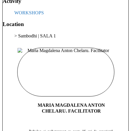
Activity
dintre minte si inima ne directioneaza viata. Inca invat sa nu
ma opun cursului vietii, motiv pentru care in ultimii 2 ani am
fost nevoita sa iau o pauza din activitatea mea. But now I am
WORKSHOPS
back!🤍
Location
> Sambodhi | SALA 1
MARIA MAGDALENA ANTON
CHELARU. FACILITATOR