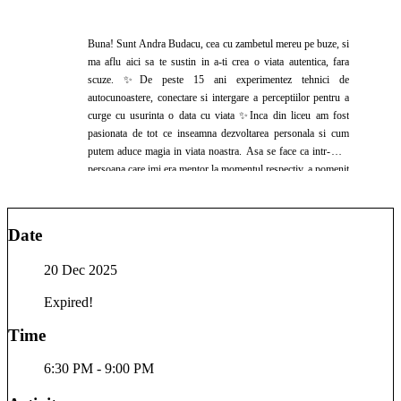
Buna! Sunt Andra Budacu, cea cu zambetul mereu pe buze, si
ma aflu aici sa te sustin in a-ti crea o viata autentica, fara
scuze. ✨De peste 15 ani experimentez tehnici de
autocunoastere, conectare si intergare a perceptiilor pentru a
curge cu usurinta o data cu viata ✨Inca din liceu am fost
pasionata de tot ce inseamna dezvoltarea personala si cum
putem aduce magia in viata noastra. Asa se face ca intr-o zi,
persoana care imi era mentor la momentul respectiv, a pomenit
despre Harta Visurilor, concept care in prezentest este
cunoscut sub numele de Vision Board). Ce pot spune este ca
acela a fost anul in care mi s-au implinit majoritatea dorintelor
Date
de pe harta mea. Ce tare, nu? Asa credeam si eu. Doar ca in
afara de o bucurie pe moment si o alta dorinta adaugata pe
20 Dec 2025
Harta, nu simteam NIMIC. Habar nu aveam ce imi doresc cu
adevarat de la viata, asa ca “impumutam” dorinte de peste tot.
Expired!
Daca tot avem capacitatea minunata de a atrage in viata
noastra ceea ce ne dorim, cum ar fi sa reusim sa ne si
Time
RECONECTAM cu esenta noastra, pentru a ne da seama ce
ne dorim cu adevarat? ✨Sunt consilier in dezvoltare
6:30 PM - 9:00 PM
personala, pasionata de neurostiinta si modul in care coerenta