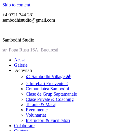
Skip to content
+4 0721 344 281
sambodhistudio@gmail.com
Sambodhi Studio
str. Popa Rusu 16A, Bucuresti
‎Acasa
Galerie
‎ ‎Activitati‎
🌿 Sambodhi Village 🏕️
> Intrebari Frecvente <
Comunitatea Sambodhi
Clase de Grup Saptamanale
Clase Private & Coaching
Terapie & Masaj
‎Evenimente
Voluntariat
‏‏‎Instructori & Facilitatori
Colaborare
Contact