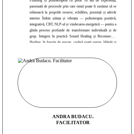
Psiholog și psihoterapeut cu peste 16 ani de experiență,
pasionată de procesele prin care omul poate fi susținut să se
reîntoarcă la propriile resurse, echilibru, prezență și adevăr
interior. Îmbin știința și vibrația — psihoterapia pozitivă,
integrativă, CBT, NLP-ul și vindecarea energetică — pentru a
ghida procese profunde de transformare individuală și de
grup. Integrez în practică Sound Healing și Reconnective
Healing, în funcție de nevoie, creând spații sigure, blânde și
transformatoare — invitații la claritate, eliberare și reconectare
cu sinele autentic.
ANDRA BUDACU.
FACILITATOR