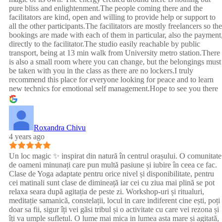
pure bliss and enlightenment.The people coming there and the
facilitators are kind, open and willing to provide help or support to
all the other participants.The facilitators are mostly freelancers so the
bookings are made with each of them in particular, also the payment
directly to the facilitator.The studio easily reachable by public
transport, being at 13 min walk from University metro station.There
is also a small room where you can change, but the belongings must
be taken with you in the class as there are no lockers.I truly
recommend this place for everyone looking for peace and to learn
new technics for emotional self management.Hope to see you there
:)
Roxandra Chivu
4 years ago
Un loc magic ✨ inspirat din natură în centrul orașului. O comunitate
de oameni minunați care pun multă pasiune și iubire în ceea ce fac.
Clase de Yoga adaptate pentru orice nivel și disponibilitate, pentru
cei matinali sunt clase de dimineață iar cei cu ziua mai plină se pot
relaxa seara după agitația de peste zi. Workshop-uri și ritualuri,
meditație samanică, constelații, locul in care indiferent cine ești, poți
doar sa fii, sigur îți vei găsi tribul și o activitate cu care vei rezona și
îți va umple sufletul. O lume mai mica in lumea asta mare și agitată,