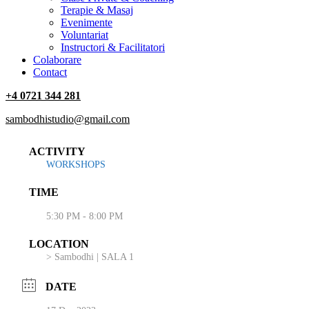
Terapie & Masaj
‎Evenimente
Voluntariat
‏‏‎Instructori & Facilitatori
Colaborare
Contact
+4 0721 344 281
sambodhistudio@gmail.com
ACTIVITY
WORKSHOPS
TIME
5:30 PM - 8:00 PM
LOCATION
> Sambodhi | SALA 1
DATE