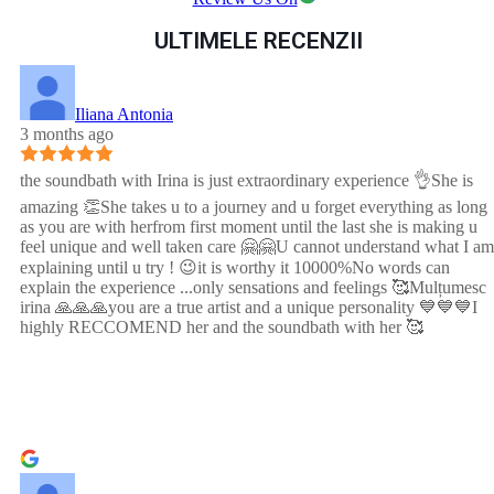
ULTIMELE RECENZII
Iliana Antonia
3 months ago
the soundbath with Irina is just extraordinary experience 👌She is
amazing 👏She takes u to a journey and u forget everything as long
as you are with herfrom first moment until the last she is making u
feel unique and well taken care 🤗🤗U cannot understand what I am
explaining until u try ! 😉it is worthy it 10000%No words can
explain the experience ...only sensations and feelings 🥰Mulțumesc
irina 🙏🙏🙏you are a true artist and a unique personality 💙💙💙I
highly RECCOMEND her and the soundbath with her 🥰