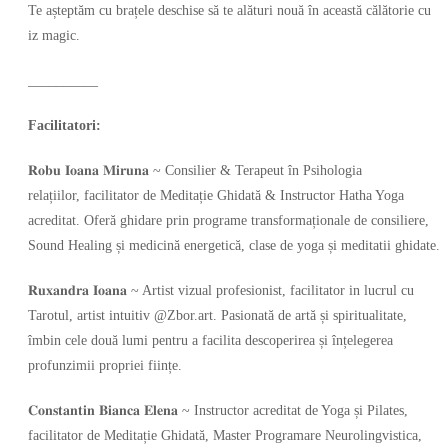
Te așteptăm cu brațele deschise să te alături nouă în această călătorie cu
iz magic.
__________
Facilitatori:
𝐑𝐨𝐛𝐮 𝐈𝐨𝐚𝐧𝐚 𝐌𝐢𝐫𝐮𝐧𝐚 ~ Consilier & Terapeut în Psihologia
relațiilor, facilitator de Meditație Ghidată & Instructor Hatha Yoga
acreditat. Oferă ghidare prin programe transformaționale de consiliere,
Sound Healing și medicină energetică, clase de yoga și meditatii ghidate.
𝐑𝐮𝐱𝐚𝐧𝐝𝐫𝐚 𝐈𝐨𝐚𝐧𝐚 ~ Artist vizual profesionist, facilitator in lucrul cu
Tarotul, artist intuitiv @Zbor.art. Pasionată de artă și spiritualitate,
îmbin cele două lumi pentru a facilita descoperirea și înțelegerea
profunzimii propriei ființe.
𝐂𝐨𝐧𝐬𝐭𝐚𝐧𝐭𝐢𝐧 𝐁𝐢𝐚𝐧𝐜𝐚 𝐄𝐥𝐞𝐧𝐚 ~ Instructor acreditat de Yoga și Pilates,
facilitator de Meditație Ghidată, Master Programare Neurolingvistica,