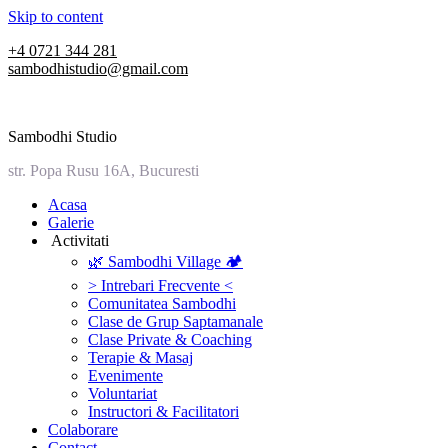
Skip to content
+4 0721 344 281
sambodhistudio@gmail.com
Sambodhi Studio
str. Popa Rusu 16A, Bucuresti
‎Acasa
Galerie
‎ ‎Activitati‎
🌿 Sambodhi Village 🏕️
> Intrebari Frecvente <
Comunitatea Sambodhi
Clase de Grup Saptamanale
Clase Private & Coaching
Terapie & Masaj
‎Evenimente
Voluntariat
‏‏‎Instructori & Facilitatori
Colaborare
Contact