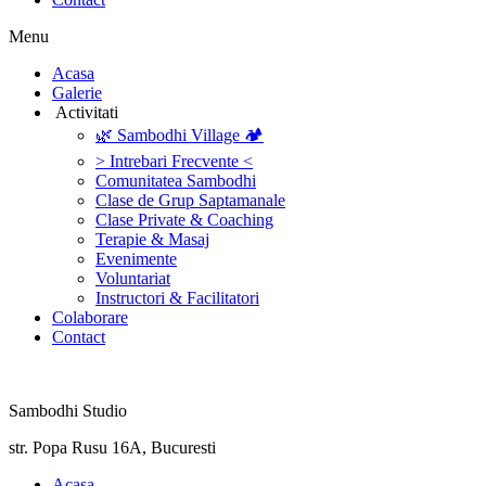
Menu
‎Acasa
Galerie
‎ ‎Activitati‎
🌿 Sambodhi Village 🏕️
> Intrebari Frecvente <
Comunitatea Sambodhi
Clase de Grup Saptamanale
Clase Private & Coaching
Terapie & Masaj
‎Evenimente
Voluntariat
‏‏‎Instructori & Facilitatori
Colaborare
Contact
Sambodhi Studio
str. Popa Rusu 16A, Bucuresti
‎Acasa