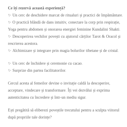
Ce îți rezervă această experiență?
✨ Un cerc de deschidere marcat de ritualuri și practici de împământare.
✨ O practică blândă de dans intuitiv, conectare la corp prin respirație,
Yoga pentru abdomen și onorarea energiei feminine Kundalini Shakti.
✨ Descoperirea vechilor povești cu ajutorul cărților Tarot & Oracol și
rescrierea acestora.
✨ Alchimizare și integrare prin magia bolurilor tibetane și de cristal.
✨ Un cerc de închidere și ceremonie cu cacao.
✨ Surprize din partea facilitatorilor.
Cercul acesta al femeilor devine o invitație caldă la descoperire,
acceptare, vindecare și transformare. Îți vei dezvălui și exprima
autenticitatea cu încredere și într-un mediu sigur.
Ești pregătită să eliberezi poveștile trecutului pentru a sculpta viitorul
după propriile tale dorințe?