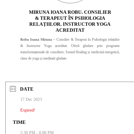
MIRUNA IOANA ROBU. CONSILIER
& TERAPEUT ÎN PSIHOLOGIA
RELAȚIILOR. INSTRUCTOR YOGA
ACREDITAT
𝐑𝐨𝐛𝐮 𝐈𝐨𝐚𝐧𝐚 𝐌𝐢𝐫𝐮𝐧𝐚 ~ Consilier & Terapeut în Psihologia relațiilor
& Instructor Yoga acreditat. Oferă ghidare prin programe
transformaționale de consiliere, Sound Healing și medicină energetică,
clase de yoga și meditatii ghidate.
DATE
17 Dec 2023
Expired!
TIME
5:30 PM - 8:00 PM