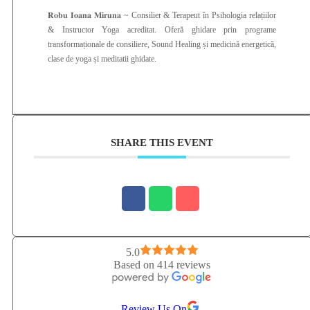
𝐑𝐨𝐛𝐮 𝐈𝐨𝐚𝐧𝐚 𝐌𝐢𝐫𝐮𝐧𝐚 ~ Consilier & Terapeut în Psihologia relațiilor
& Instructor Yoga acreditat. Oferă ghidare prin programe
transformaționale de consiliere, Sound Healing și medicină energetică,
clase de yoga și meditatii ghidate.
SHARE THIS EVENT
5.0
Based on 414 reviews
Review Us On