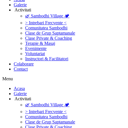
Galerie
‎ ‎Activitati‎
🌿 Sambodhi Village 🏕️
> Intrebari Frecvente <
Comunitatea Sambodhi
Clase de Grup Saptamanale
Clase Private & Coaching
Terapie & Masaj
‎Evenimente
Voluntariat
‏‏‎Instructori & Facilitatori
Colaborare
Contact
Menu
‎Acasa
Galerie
‎ ‎Activitati‎
🌿 Sambodhi Village 🏕️
> Intrebari Frecvente <
Comunitatea Sambodhi
Clase de Grup Saptamanale
Clase Private & Coaching