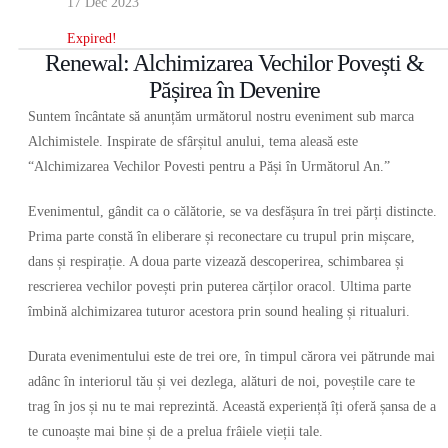
17 Dec 2023
Expired!
Renewal: Alchimizarea Vechilor Povești &
Pășirea în Devenire
Suntem încântate să anunțăm următorul nostru eveniment sub marca
Alchimistele. Inspirate de sfârșitul anului, tema aleasă este
“Alchimizarea Vechilor Povesti pentru a Păși în Următorul An.”
Evenimentul, gândit ca o călătorie, se va desfășura în trei părți distincte.
Prima parte constă în eliberare și reconectare cu trupul prin mișcare,
dans și respirație. A doua parte vizează descoperirea, schimbarea și
rescrierea vechilor povești prin puterea cărților oracol. Ultima parte
îmbină alchimizarea tuturor acestora prin sound healing și ritualuri.
Durata evenimentului este de trei ore, în timpul cărora vei pătrunde mai
adânc în interiorul tău și vei dezlega, alături de noi, poveștile care te
trag în jos și nu te mai reprezintă. Această experiență îți oferă șansa de a
te cunoaște mai bine și de a prelua frâiele vieții tale.