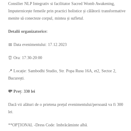
Consilier NLP Integrativ si facilitator Sacred Womb Awakening,
împuternicește femeile prin practici holistice și călătorii transformative
menite să conecteze corpul, mintea și sufletul.
Detalii organizatorice:
📅 Data evenimentului: 17.12.2023
⏰ Ora: 17:30-20:00
📍 Locație: Sambodhi Studio, Str. Popa Rusu 16A, et2, Sector 2,
București.
💸 Preț: 330 lei
Dacă vii alături de o prietena prețul evenimentului/persoană va fi 300
lei.
**OPȚIONAL -Dress Code: îmbrăcăminte albă.