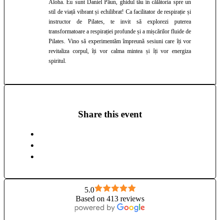
Aloha. Eu sunt Daniel Păun, ghidul tău în călătoria spre un
stil de viață vibrant și echilibrat! Ca facilitator de respirație și
instructor de Pilates, te invit să explorezi puterea
transformatoare a respirației profunde și a mișcărilor fluide de
Pilates. Vino să experimentăm împreună sesiuni care îți vor
revitaliza corpul, îți vor calma mintea și îți vor energiza
spiritul.
Share this event
5.0
Based on 413 reviews