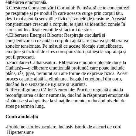
eliberarea emoțională.
3.Creșterea Conștientizării Corpului: Pe măsură ce te concentrezi
pe respirație și pe modul în care aceasta curge prin corpul tău,
devii mai atent la senzațiile fizice și zonele de tensiune. Această
conștientizare crescută a corpului te ajută să identifici zonele în
care sunt localizate emoțiile și factorii de stres.
4.Eliberarea Energiei Blocate: Respirația circulară și
conștientizarea crescută a corpului ajută la relaxarea și eliberarea
zonelor tensionate. Pe măsură ce aceste blocaje sunt eliberate,
emoțiile și factorii de stres corespunzători pot ieși la suprafață și
pot fi procesați.
5.Facilitarea Catharsisului : Eliberarea emoțiilor blocate duce la
Catharsis—o eliberare emoțională profundă care poate include
plâns, râs, țipat, tremurat sau alte forme de expresie fizică. Acest
proces catartic ajută la eliminarea bagajul emoțional din corp,
ducând la o senzație de ușurare și ușurință.
6. Reconfigurarea Căilor Neuronale: Practica regulată ajuta la
reconfigurarea căilor neuronale, ducând la răspunsuri emoționale
sănătoase și adaptative la situațiile curente, reducând nivelul de
stres pe termen lung.
Contraindicații:
-Probleme cardiovasculare, inclusiv istoric de atacuri de cord
-Hipertensiune