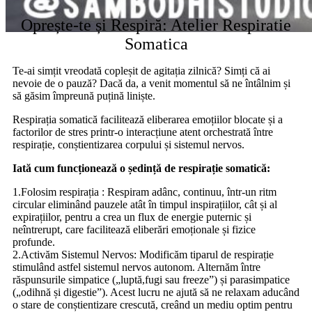
Oprește-te și Respiră: Atelier Respiratie
Somatica
Te-ai simțit vreodată copleșit de agitația zilnică? Simți că ai
nevoie de o pauză? Dacă da, a venit momentul să ne întâlnim și
să găsim împreună puțină liniște.
Respirația somatică facilitează eliberarea emoțiilor blocate și a
factorilor de stres printr-o interacțiune atent orchestrată între
respirație, conștientizarea corpului și sistemul nervos.
Iată cum funcționează o ședință de respirație somatică:
1.Folosim respirația : Respiram adânc, continuu, într-un ritm
circular eliminând pauzele atât în timpul inspirațiilor, cât și al
expirațiilor, pentru a crea un flux de energie puternic și
neîntrerupt, care facilitează eliberări emoționale și fizice
profunde.
2.Activăm Sistemul Nervos: Modificăm tiparul de respirație
stimulând astfel sistemul nervos autonom. Alternăm între
răspunsurile simpatice („luptă,fugi sau freeze”) și parasimpatice
(„odihnă și digestie”). Acest lucru ne ajută să ne relaxam aducând
o stare de conștientizare crescută, creând un mediu optim pentru