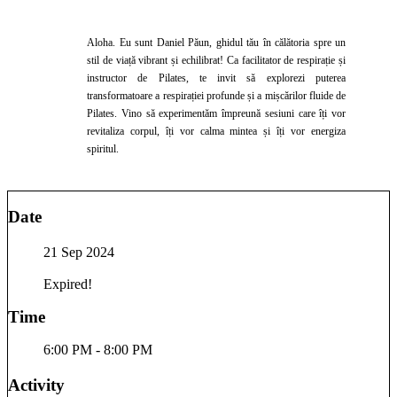
Aloha. Eu sunt Daniel Păun, ghidul tău în călătoria spre un
stil de viață vibrant și echilibrat! Ca facilitator de respirație și
instructor de Pilates, te invit să explorezi puterea
transformatoare a respirației profunde și a mișcărilor fluide de
Pilates. Vino să experimentăm împreună sesiuni care îți vor
revitaliza corpul, îți vor calma mintea și îți vor energiza
spiritul.
Date
21 Sep 2024
Expired!
Time
6:00 PM - 8:00 PM
Activity