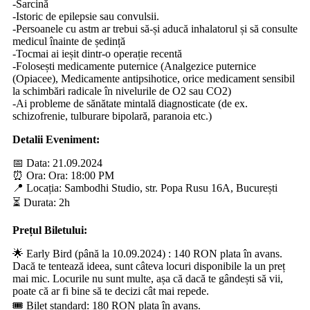
-Sarcină
-Istoric de epilepsie sau convulsii.
-Persoanele cu astm ar trebui să-și aducă inhalatorul și să consulte
medicul înainte de ședință
-Tocmai ai ieșit dintr-o operație recentă
-Folosești medicamente puternice (Analgezice puternice
(Opiacee), Medicamente antipsihotice, orice medicament sensibil
la schimbări radicale în nivelurile de O2 sau CO2)
-Ai probleme de sănătate mintală diagnosticate (de ex.
schizofrenie, tulburare bipolară, paranoia etc.)
Detalii Eveniment:
📅 Data: 21.09.2024
⏰ Ora: Ora: 18:00 PM
📍 Locația: Sambodhi Studio, str. Popa Rusu 16A, București
⏳ Durata: 2h
Prețul Biletului:
🌟 Early Bird (până la 10.09.2024) : 140 RON plata în avans.
Dacă te tentează ideea, sunt câteva locuri disponibile la un preț
mai mic. Locurile nu sunt multe, așa că dacă te gândești să vii,
poate că ar fi bine să te decizi cât mai repede.
🎟 Bilet standard: 180 RON plata în avans.