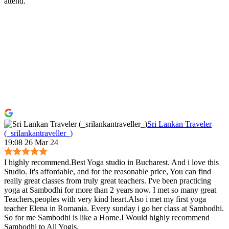
attend.
Sri Lankan Traveler
(_srilankantraveller_)
19:08 26 Mar 24
I highly recommend.Best Yoga studio in Bucharest. And i love this
Studio. It's affordable, and for the reasonable price, You can find
really great classes from truly great teachers. I've been practicing
yoga at Sambodhi for more than 2 years now. I met so many great
Teachers,peoples with very kind heart.Also i met my first yoga
teacher Elena in Romania. Every sunday i go her class at Sambodhi.
So for me Sambodhi is like a Home.I Would highly recommend
Sambodhi to All Yogis.