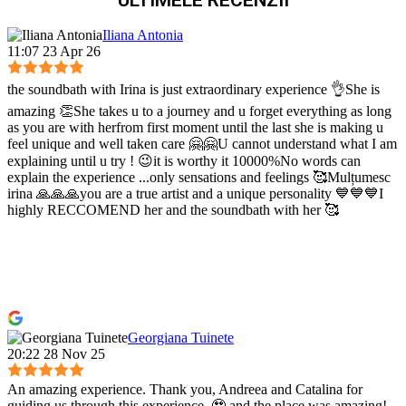
ULTIMELE RECENZII
Iliana Antonia
11:07 23 Apr 26
the soundbath with Irina is just extraordinary experience 👌She is
amazing 👏She takes u to a journey and u forget everything as long
as you are with herfrom first moment until the last she is making u
feel unique and well taken care 🤗🤗U cannot understand what I am
explaining until u try ! 😉it is worthy it 10000%No words can
explain the experience ...only sensations and feelings 🥰Mulțumesc
irina 🙏🙏🙏you are a true artist and a unique personality 💙💙💙I
highly RECCOMEND her and the soundbath with her 🥰
Georgiana Tuinete
20:22 28 Nov 25
An amazing experience. Thank you, Andreea and Catalina for
guiding us through this experience. 🥹 and the place was amazing!