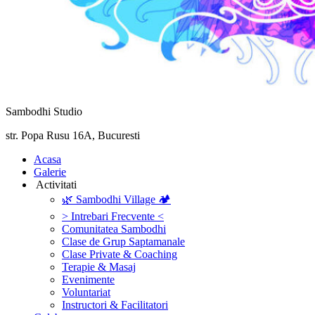
Sambodhi Studio
str. Popa Rusu 16A, Bucuresti
‎Acasa
Galerie
‎ ‎Activitati‎
🌿 Sambodhi Village 🏕️
> Intrebari Frecvente <
Comunitatea Sambodhi
Clase de Grup Saptamanale
Clase Private & Coaching
Terapie & Masaj
‎Evenimente
Voluntariat
‏‏‎Instructori & Facilitatori