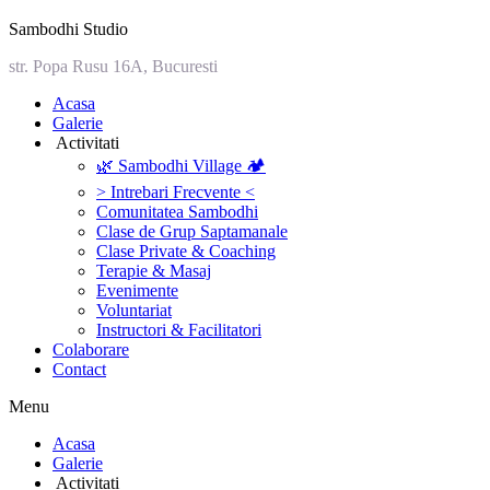
Sambodhi Studio
str. Popa Rusu 16A, Bucuresti
‎Acasa
Galerie
‎ ‎Activitati‎
🌿 Sambodhi Village 🏕️
> Intrebari Frecvente <
Comunitatea Sambodhi
Clase de Grup Saptamanale
Clase Private & Coaching
Terapie & Masaj
‎Evenimente
Voluntariat
‏‏‎Instructori & Facilitatori
Colaborare
Contact
Menu
‎Acasa
Galerie
‎ ‎Activitati‎