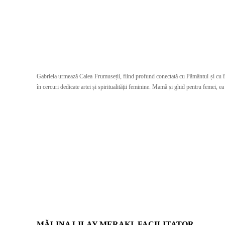
Gabriela urmează Calea Frumuseții, fiind profund conectată cu Pământul și cu înțele
în cercuri dedicate artei și spiritualității feminine. Mamă și ghid pentru femei, e
MĂLINA LILAY MERAKI. FACILITATOR