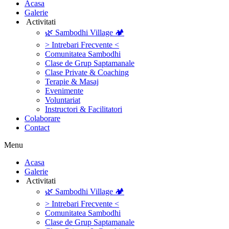
‎Acasa
Galerie
‎ ‎Activitati‎
🌿 Sambodhi Village 🏕️
> Intrebari Frecvente <
Comunitatea Sambodhi
Clase de Grup Saptamanale
Clase Private & Coaching
Terapie & Masaj
‎Evenimente
Voluntariat
‏‏‎Instructori & Facilitatori
Colaborare
Contact
Menu
‎Acasa
Galerie
‎ ‎Activitati‎
🌿 Sambodhi Village 🏕️
> Intrebari Frecvente <
Comunitatea Sambodhi
Clase de Grup Saptamanale