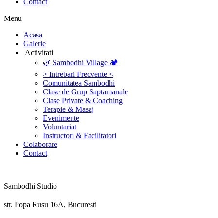
Contact
Menu
‎Acasa
Galerie
‎ ‎Activitati‎
🌿 Sambodhi Village 🏕️
> Intrebari Frecvente <
Comunitatea Sambodhi
Clase de Grup Saptamanale
Clase Private & Coaching
Terapie & Masaj
‎Evenimente
Voluntariat
‏‏‎Instructori & Facilitatori
Colaborare
Contact
Sambodhi Studio
str. Popa Rusu 16A, Bucuresti