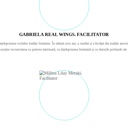
GABRIELA REAL WINGS. FACILITATOR
pciunea vechilor tradiții feminine. În ultimii zece ani, a studiat și a învățat din tradiții ancestr
a susține reconectarea cu puterea interioară, cu înțelepciunea feminină și cu darurile profunde ale p