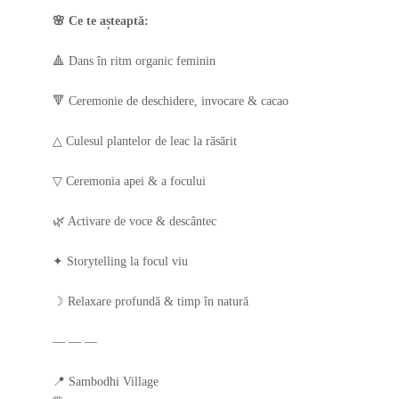
🌸 Ce te așteaptă:
🔺 Dans în ritm organic feminin
🔻 Ceremonie de deschidere, invocare & cacao
△ Culesul plantelor de leac la răsărit
▽ Ceremonia apei & a focului
🌿 Activare de voce & descântec
✦ Storytelling la focul viu
☽ Relaxare profundă & timp în natură
— — —
📍 Sambodhi Village