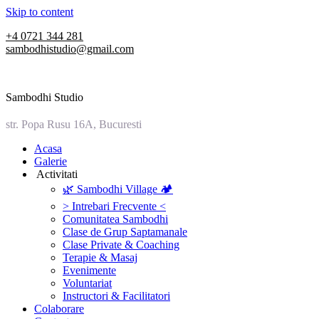
Skip to content
+4 0721 344 281
sambodhistudio@gmail.com
Sambodhi Studio
str. Popa Rusu 16A, Bucuresti
‎Acasa
Galerie
‎ ‎Activitati‎
🌿 Sambodhi Village 🏕️
> Intrebari Frecvente <
Comunitatea Sambodhi
Clase de Grup Saptamanale
Clase Private & Coaching
Terapie & Masaj
‎Evenimente
Voluntariat
‏‏‎Instructori & Facilitatori
Colaborare