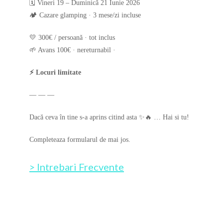
🗓️ Vineri 19 – Duminică 21 Iunie 2026
🏕️ Cazare glamping · 3 mese/zi incluse
💛 300€ / persoană · tot inclus
🌱 Avans 100€ · nereturnabil ·
⚡ Locuri limitate
— — —
Dacă ceva în tine s-a aprins citind asta ✨️🔥 … Hai si tu!
Completeaza formularul de mai jos.
> Intrebari Frecvente