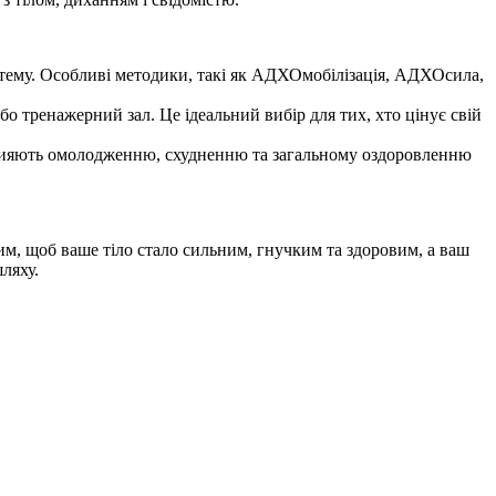
ему. Особливі методики, такі як АДХОмобілізація, АДХОсила,
о тренажерний зал. Це ідеальний вибір для тих, хто цінує свій
рияють омолодженню, схудненню та загальному оздоровленню
им, щоб ваше тіло стало сильним, гнучким та здоровим, а ваш
ляху.