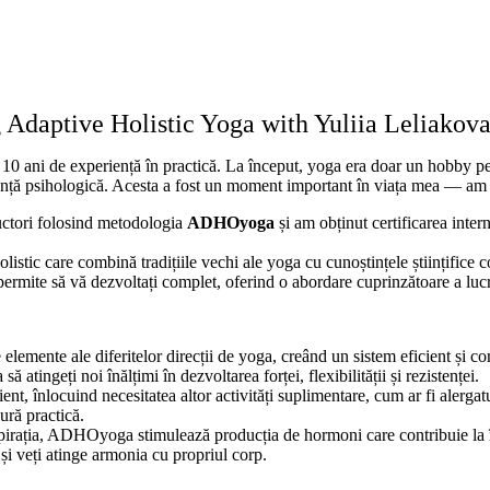
 Adaptive Holistic Yoga with Yuliia Leliak
e 10 ani de experiență în practică. La început, yoga era doar un hobby 
ență psihologică. Acesta a fost un moment important în viața mea — am 
ructori folosind metodologia
ADHOyoga
și am obținut certificarea int
tic care combină tradițiile vechi ale yoga cu cunoștințele științifice c
mite să vă dezvoltați complet, oferind o abordare cuprinzătoare a lucrul
mente ale diferitelor direcții de yoga, creând un sistem eficient și 
ngeți noi înălțimi în dezvoltarea forței, flexibilității și rezistenței.
t, înlocuind necesitatea altor activități suplimentare, cum ar fi alergatu
ură practică.
spirația, ADHOyoga stimulează producția de hormoni care contribuie la în
i și veți atinge armonia cu propriul corp.