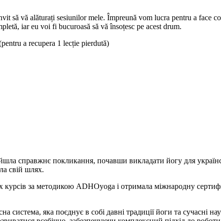
nvit să vă alăturați sesiunilor mele. Împreună vom lucra pentru a face co
etă, iar eu voi fi bucuroasă să vă însoțesc pe acest drum.
(pentru a recupera 1 lecție pierdută)
найшла справжнє покликання, почавши викладати йогу для україн
ла свій шлях.
их курсів за методикою
ADHOyoga
і отримала міжнародну сертифі
система, яка поєднує в собі давні традиції йоги та сучасні наук
виватися всебічно, забезпечуючи комплексний підхід до роботи з