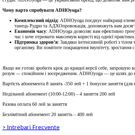
Чому варто спробувати ADHOyoga?
Комплексний підхід
:
ADHOyoga поєднує найкращі елемент
танець Рудри та АДХОпровокація, допоможуть вам досягти
Економія часу
:
ADHOyoga дозволяє вам ефективно тренуват
час і хоче отримати максимум користі від однієї практики
Підтримка здоров’я
:
Завдяки інтенсивній роботі з тіло
організму. Ви помітите покращення імунітету, зростання с
‎ ‎
Якщо ви готові зробити крок до кращої версії себе, запрошую в
розум — спокійним і зосередженим. ADHOyoga — це шлях до все
Вартість абонемента 8 занять -3
5
0 лей + 1 бонусне заняття (дл
Недільний абонемент (10:00-12:00) – 4 заняття 200 лей
Разова оплата 60 лей за заняття
Безлімітний абонемент 20 занятть – 400 лей
> Intrebari Frecvente