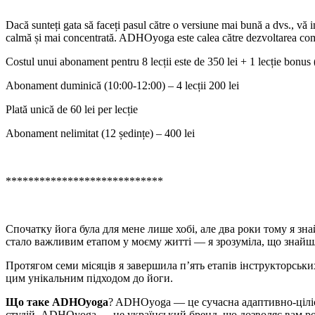
‎ ‎
Dacă sunteți gata să faceți pasul către o versiune mai bună a dvs., vă i
calmă și mai concentrată. ADHOyoga este calea către dezvoltarea compl
Costul unui abonament pentru 8 lecții este de 350 lei + 1 lecție bonus 
Abonament duminică (10:00-12:00) – 4 lecții 200 lei
Plată unică de 60 lei per lecție
Abonament nelimitat (12 ședințe) – 400 lei
****************************
Спочатку йога була для мене лише хобі, але два роки тому я з
стало важливим етапом у моєму житті — я зрозуміла, що знайш
Протягом семи місяців я завершила п’ять етапів інструкторськ
цим унікальним підходом до йоги.
Що таке
ADHOyoga
?
ADHOyoga — це сучасна адаптивно-цілісна 
студій. ADHOyoga — це український бренд, що дозволяє вам роз