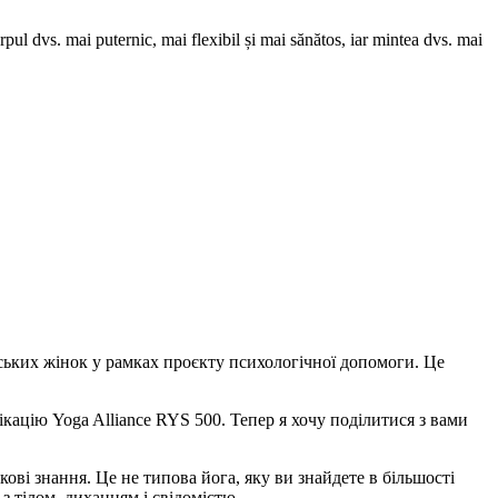
rpul dvs. mai puternic, mai flexibil și mai sănătos, iar mintea dvs. mai
ських жінок у рамках проєкту психологічної допомоги. Це
кацію Yoga Alliance RYS 500. Тепер я хочу поділитися з вами
ові знання. Це не типова йога, яку ви знайдете в більшості
 тілом, диханням і свідомістю.