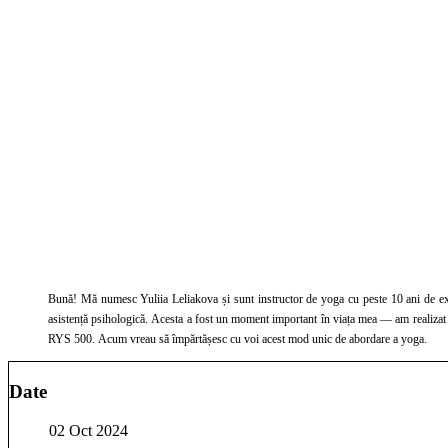
Bună! Mă numesc Yuliia Leliakova și sunt instructor de yoga cu peste 10 ani de ex
asistență psihologică. Acesta a fost un moment important în viața mea — am realizat 
RYS 500. Acum vreau să împărtășesc cu voi acest mod unic de abordare a yoga.
Date
02 Oct 2024