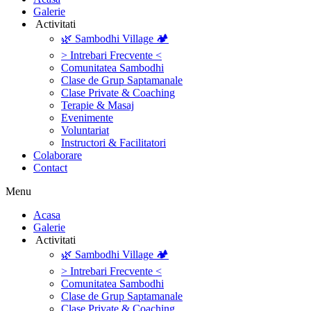
Galerie
‎ ‎Activitati‎
🌿 Sambodhi Village 🏕️
> Intrebari Frecvente <
Comunitatea Sambodhi
Clase de Grup Saptamanale
Clase Private & Coaching
Terapie & Masaj
‎Evenimente
Voluntariat
‏‏‎Instructori & Facilitatori
Colaborare
Contact
Menu
‎Acasa
Galerie
‎ ‎Activitati‎
🌿 Sambodhi Village 🏕️
> Intrebari Frecvente <
Comunitatea Sambodhi
Clase de Grup Saptamanale
Clase Private & Coaching