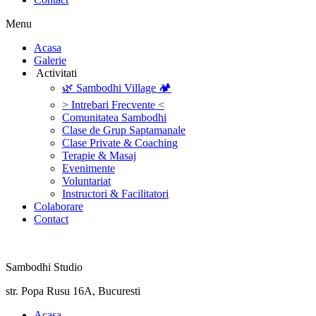
Menu
‎Acasa
Galerie
‎ ‎Activitati‎
🌿 Sambodhi Village 🏕️
> Intrebari Frecvente <
Comunitatea Sambodhi
Clase de Grup Saptamanale
Clase Private & Coaching
Terapie & Masaj
‎Evenimente
Voluntariat
‏‏‎Instructori & Facilitatori
Colaborare
Contact
Sambodhi Studio
str. Popa Rusu 16A, Bucuresti
‎Acasa