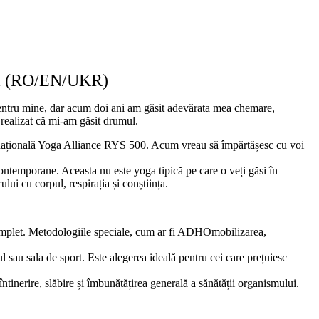
ova (RO/EN/UKR)
pentru mine, dar acum doi ani am găsit adevărata mea chemare,
realizat că mi-am găsit drumul.
ernațională Yoga Alliance RYS 500. Acum vreau să împărtășesc cu voi
ontemporane. Aceasta nu este yoga tipică pe care o veți găsi în
ui cu corpul, respirația și conștiința.
complet. Metodologiile speciale, cum ar fi ADHOmobilizarea,
l sau sala de sport. Este alegerea ideală pentru cei care prețuiesc
tinerire, slăbire și îmbunătățirea generală a sănătății organismului.