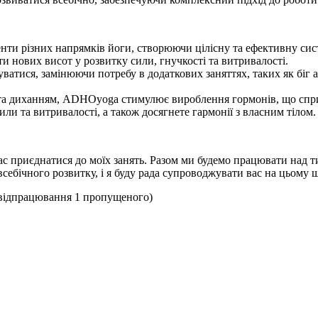
и різних напрямків йоги, створюючи цілісну та ефективну сист
 нових висот у розвитку сили, гнучкості та витривалості.
ися, замінюючи потребу в додаткових заняттях, таких як біг аб
.
м та диханням, ADHOyoga стимулює вироблення гормонів, що сп
или та витривалості, а також досягнете гармонії з власним тілом.
ас приєднатися до моїх занять. Разом ми будемо працювати над т
бічного розвитку, і я буду рада супроводжувати вас на цьому ш
я відпрацювання 1 пропущеного)