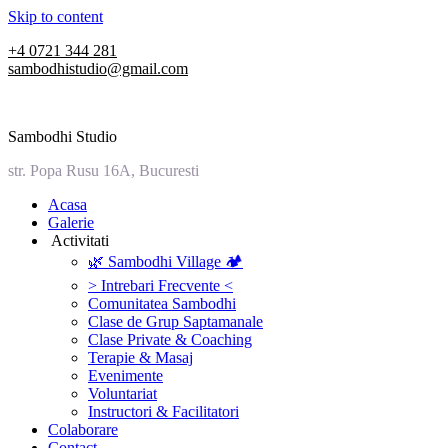
Skip to content
+4 0721 344 281
sambodhistudio@gmail.com
Sambodhi Studio
str. Popa Rusu 16A, Bucuresti
‎Acasa
Galerie
‎ ‎Activitati‎
🌿 Sambodhi Village 🏕️
> Intrebari Frecvente <
Comunitatea Sambodhi
Clase de Grup Saptamanale
Clase Private & Coaching
Terapie & Masaj
‎Evenimente
Voluntariat
‏‏‎Instructori & Facilitatori
Colaborare
Contact