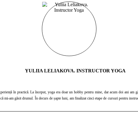
YULIIA LELIAKOVA. INSTRUCTOR YOGA
periență în practică. La început, yoga era doar un hobby pentru mine, dar acum doi ani am gă
că mi-am găsit drumul. În decurs de șapte luni, am finalizat cinci etape de cursuri pentru inst