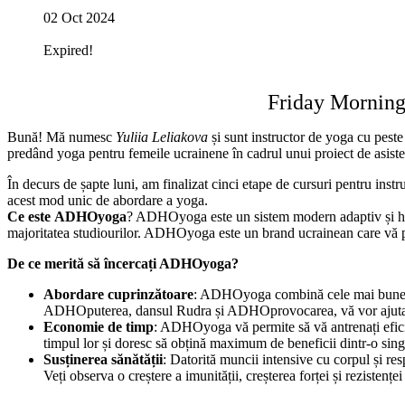
02 Oct 2024
Expired!
Friday Morning
Bună! Mă numesc
Yuliia Leliakova
și sunt instructor de yoga cu pest
predând yoga pentru femeile ucrainene în cadrul unui proiect de asist
În decurs de șapte luni, am finalizat cinci etape de cursuri pentru inst
acest mod unic de abordare a yoga.
Ce este
ADHOyoga
? ADHOyoga este un sistem modern adaptiv și holis
majoritatea studiourilor. ADHOyoga este un brand ucrainean care vă per
De ce merită să încercați ADHOyoga?
Abordare cuprinzătoare
: ADHOyoga combină cele mai bune ele
ADHOputerea, dansul Rudra și ADHOprovocarea, vă vor ajuta să ati
Economie de timp
: ADHOyoga vă permite să vă antrenați eficien
timpul lor și doresc să obțină maximum de beneficii dintr-o sing
Susținerea sănătății
: Datorită muncii intensive cu corpul și re
Veți observa o creștere a imunității, creșterea forței și rezistențe