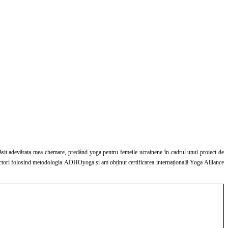
sit adevărata mea chemare, predând yoga pentru femeile ucrainene în cadrul unui proiect de
ructori folosind metodologia ADHOyoga și am obținut certificarea internațională Yoga Alliance