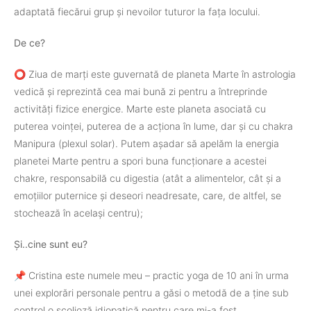
adaptată fiecărui grup și nevoilor tuturor la fața locului.
De ce?
⭕️ Ziua de marți este guvernată de planeta Marte în astrologia
vedică și reprezintă cea mai bună zi pentru a întreprinde
activități fizice energice. Marte este planeta asociată cu
puterea voinței, puterea de a acționa în lume, dar și cu chakra
Manipura (plexul solar). Putem așadar să apelăm la energia
planetei Marte pentru a spori buna funcționare a acestei
chakre, responsabilă cu digestia (atât a alimentelor, cât și a
emoțiilor puternice și deseori neadresate, care, de altfel, se
stochează în același centru);
Și..cine sunt eu?
📌 Cristina este numele meu – practic yoga de 10 ani în urma
unei explorări personale pentru a găsi o metodă de a ține sub
control o scolioză idiopatică pentru care mi-a fost