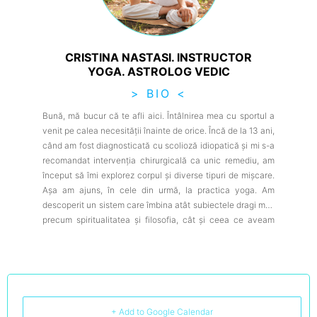
CRISTINA NASTASI. INSTRUCTOR
YOGA. ASTROLOG VEDIC
> BIO <
Bună, mă bucur că te afli aici. Întâlnirea mea cu sportul a
venit pe calea necesității înainte de orice. Încă de la 13 ani,
când am fost diagnosticată cu scolioză idiopatică și mi s-a
recomandat intervenția chirurgicală ca unic remediu, am
început să îmi explorez corpul și diverse tipuri de mișcare.
Așa am ajuns, în cele din urmă, la practica yoga. Am
descoperit un sistem care îmbina atât subiectele dragi mie,
precum spiritualitatea și filosofia, cât și ceea ce aveam
nevoie fizic. După o lungă luptă cu imaginea mea
personală și cu limitele fizice pe care le aveam din cauza
scoliozei, am realizat pe propria piele universalitatea
sistemului yoga. Am înțeles că este o practică pentru toți,
indiferent de condiția noastră. Am înțeles că, într-un
moment de liniște, putem regăsi tot ceea ce avem nevoie.
+ Add to Google Calendar