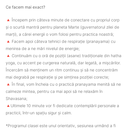
Ce facem mai exact?
🔺 Începem prin câteva minute de conectare cu propriul corp
și o scurtă mantră pentru planeta Marte (guvernatorul zilei de
marți), a cărei energii o vom folosi pentru practica noastră;
🔺 Facem apoi câteva tehnici de respirație (pranayama) cu
menirea de a ne mări nivelul de energie;
🔺 Continuăm cu o oră de poziții (asane) tradiționale din hatha
yoga, cu accent pe curgerea naturală, dar legată, a mișcărilor.
Încercăm să menținem un ritm continuu și să ne concentrăm
mai degrabă pe respirație și pe simțirea poziției corecte;
🔺 În final, vom încheia cu o practică pranayama menită să ne
calmeze mintea, pentru ca mai apoi să ne relaxăm în
Shavasana;
🔺Ultimele 10 minute vor fi dedicate contemplării personale a
practicii, într-un spațiu sigur și calm.
*Programul clasei este unul orientativ, sesiunea urmând a fi