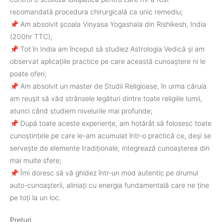
recomandată procedura chirurgicală ca unic remediu;
📌 Am absolvit școala Vinyasa Yogashala din Rishikesh, India
(200hr TTC);
📌 Tot în India am început să studiez Astrologia Vedică și am
observat aplicațiile practice pe care această cunoaștere ni le
poate oferi;
📌 Am absolvit un master de Studii Religioase, în urma căruia
am reușit să văd strânsele legături dintre toate religiile lumii,
atunci când studiem nivelurile mai profunde;
📌 După toate aceste experiențe, am hotărât să folosesc toate
cunoștințele pe care le-am acumulat într-o practică ce, deși se
servește de elemente tradiționale, integrează cunoașterea din
mai multe sfere;
📌 Îmi doresc să vă ghidez într-un mod autentic pe drumul
auto-cunoașterii, aliniați cu energia fundamentală care ne ține
pe toți la un loc.
Prețuri