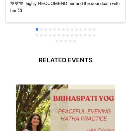
💙💙💙I highly RECCOMEND her and the soundbath with 
her 🥰
RELATED EVENTS