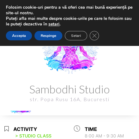
Folosim cookie-uri pentru a vă oferi cea mai bună experiență pe
site-ul nostru.
Puteți afla mai multe despre cookie-urile pe care le folosim sau
le puteți dezactiva în
setari
.
Close GDPR Cookie Ba
Accepta
Respinge
Setari
Sambodhi Studio
Sambodhi Studio
str. Popa Rusu 16A, Bucuresti
str. Popa Rusu 16A, Bucuresti
ACTIVITY
TIME
> STUDIO CLASS
8:00 AM - 9:30 AM