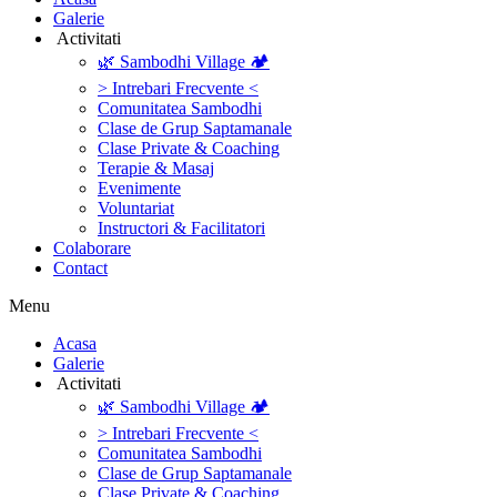
Galerie
‎ ‎Activitati‎
🌿 Sambodhi Village 🏕️
> Intrebari Frecvente <
Comunitatea Sambodhi
Clase de Grup Saptamanale
Clase Private & Coaching
Terapie & Masaj
‎Evenimente
Voluntariat
‏‏‎Instructori & Facilitatori
Colaborare
Contact
Menu
‎Acasa
Galerie
‎ ‎Activitati‎
🌿 Sambodhi Village 🏕️
> Intrebari Frecvente <
Comunitatea Sambodhi
Clase de Grup Saptamanale
Clase Private & Coaching