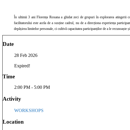
În ultimii 3 ani Florența Roxana a ghidat zeci de grupuri în explorarea atingerii conștiente, mereu punând accent pe siguranță, lim
facilitatorului este acela de a susține cadrul, nu de a direcționa experiența participanților. Intervențiile ei sunt discrete și adaptate contextului, iar ghidajul este formulat într-un limbaj simplu, care lasă loc alegerii și autoreglării. Prin experiența sa, Flore
depășirea limitelor personale, ci cultivă capacitatea participanților de a le recunoaște 
Date
28 Feb 2026
Expired!
Time
2:00 PM - 5:00 PM
Activity
WORKSHOPS
Location