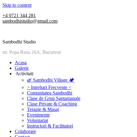
Skip to content
+4 0721 344 281
sambodhistudio@gmail.com
Sambodhi Studio
str. Popa Rusu 16A, Bucuresti
‎Acasa
Galerie
‎ ‎Activitati‎
🌿 Sambodhi Village 🏕️
> Intrebari Frecvente <
Comunitatea Sambodhi
Clase de Grup Saptamanale
Clase Private & Coaching
Terapie & Masaj
‎Evenimente
Voluntariat
‏‏‎Instructori & Facilitatori
Colaborare
Contact