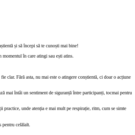
știentă și să începi să te cunoști mai bine!
n momentul în care atingi sau ești atins.
ie clar. Fără asta, nu mai este o atingere conștientă, ci doar o acțiune
ază mai întâi un sentiment de siguranță între participanți, tocmai pentru
ii practice, unde atenția e mai mult pe respirație, ritm, cum se simte
 pentru celălalt.