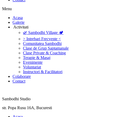
Menu
‎Acasa
Galerie
‎ ‎Activitati‎
🌿 Sambodhi Village 🏕️
> Intrebari Frecvente <
Comunitatea Sambodhi
Clase de Grup Saptamanale
Clase Private & Coaching
Terapie & Masaj
‎Evenimente
Voluntariat
‏‏‎Instructori & Facilitatori
Colaborare
Contact
Sambodhi Studio
str. Popa Rusu 16A, Bucuresti
‎Acasa