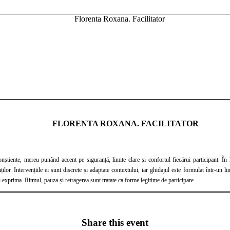
FLORENTA ROXANA. FACILITATOR
ite clare și confortul fiecărui participant. În lucrul cu grupuri, ea acordă o atenție constantă siguranței și limitelor, considerând că rolul
nța nu încurajează
și exprima. Ritmul, pauza și retragerea sunt tratate ca forme legitime de participare.
Share this event