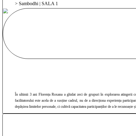
> Sambodhi | SALA 1
În ultimii 3 ani Florența Roxana a ghidat zeci de grupuri în explorarea atingerii conștiente, mereu punând accent pe siguranță, lim
facilitatorului este acela de a susține cadrul, nu de a direcționa experiența participanților. Intervențiile ei sunt discrete și adaptate contextului, iar ghidajul este formulat într-un limbaj simplu, care lasă loc alegerii și autoreglării. Prin experiența sa, Flore
depășirea limitelor personale, ci cultivă capacitatea participanților de a le recunoaște 