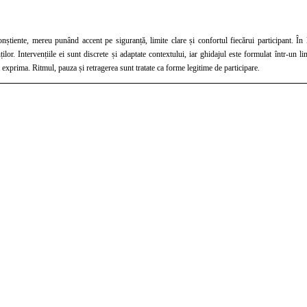
ite clare și confortul fiecărui participant. În lucrul cu grupuri, ea acordă o atenție constantă siguranței și limitelor, considerând că rolul
nța nu încurajează
și exprima. Ritmul, pauza și retragerea sunt tratate ca forme legitime de participare.