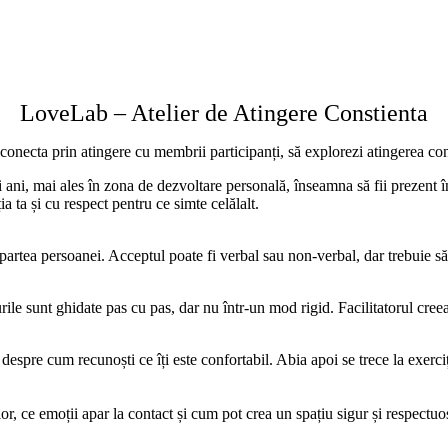
LoveLab – Atelier de Atingere Constienta
 conecta prin atingere cu membrii participanți, să explorezi atingerea con
 ani, mai ales în zona de dezvoltare personală, înseamna să fii prezent î
a ta și cu respect pentru ce simte celălalt.
partea persoanei. Acceptul poate fi verbal sau non-verbal, dar trebuie să f
rile sunt ghidate pas cu pas, dar nu într-un mod rigid. Facilitatorul cree
espre cum recunoști ce îți este confortabil. Abia apoi se trece la exerciț
or, ce emoții apar la contact și cum pot crea un spațiu sigur și respectuos