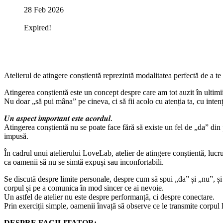
28 Feb 2026
Expired!
Atelierul de atingere conștientă reprezintă modalitatea perfectă de a te
Atingerea conștientă este un concept despre care am tot auzit în ultimii
Nu doar „să pui mâna” pe cineva, ci să fii acolo cu atenția ta, cu intenți
𝑼𝒏 𝒂𝒔𝒑𝒆𝒄𝒕 𝒊𝒎𝒑𝒐𝒓𝒕𝒂𝒏𝒕 𝒆𝒔𝒕𝒆 𝒂𝒄𝒐𝒓𝒅𝒖𝒍.
Atingerea conștientă nu se poate face fără să existe un fel de „da” din 
impusă.
În cadrul unui atelierului LoveLab, atelier de atingere conștientă, lucru
ca oamenii să nu se simtă expuși sau inconfortabili.
Se discută despre limite personale, despre cum să spui „da” și „nu”, și d
corpul și pe a comunica în mod sincer ce ai nevoie.
Un astfel de atelier nu este despre performanță, ci despre conectare.
Prin exerciții simple, oamenii învață să observe ce le transmite corpul l
DESPRE FACILITATOR: