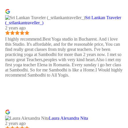
Sri Lankan Traveler
(_srilankantraveller_)
2 years ago
I highly recommend.Best Yoga studio in Bucharest. And i love
this Studio. It's affordable, and for the reasonable price, You can
find really great classes from truly great teachers. I've been
practicing yoga at Sambodhi for more than 2 years now. I met so
many great Teachers,peoples with very kind heart.Also i met my
first yoga teacher Elena in Romania. Every sunday i go her class
at Sambodhi. So for me Sambodhi is like a Home.I Would highly
recommend Sambodhi to All Yogis.
Laura Alexandra Nita
2 years ago