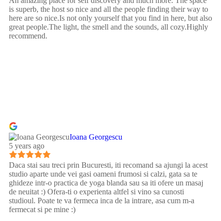
An amazing place for self discovery and much more. The space
is superb, the host so nice and all the people finding their way to
here are so nice.Is not only yourself that you find in here, but also
great people.The light, the smell and the sounds, all cozy.Highly
recommend.
Ioana Georgescu
5 years ago
Daca stai sau treci prin Bucuresti, iti recomand sa ajungi la acest
studio aparte unde vei gasi oameni frumosi si calzi, gata sa te
ghideze intr-o practica de yoga blanda sau sa iti ofere un masaj
de neuitat :) Ofera-ti o experienta altfel si vino sa cunosti
studioul. Poate te va fermeca inca de la intrare, asa cum m-a
fermecat si pe mine :)