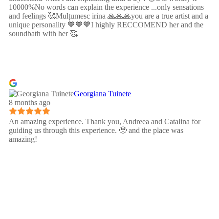
10000%No words can explain the experience ...only sensations
and feelings 🥰Mulțumesc irina 🙏🙏🙏you are a true artist and a
unique personality 💙💙💙I highly RECCOMEND her and the
soundbath with her 🥰
Georgiana Tuinete
8 months ago
An amazing experience. Thank you, Andreea and Catalina for
guiding us through this experience. 🥹 and the place was
amazing!