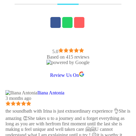
pasionat să continui să învăț și să împărtășesc cunoștințele mele
despre respirație cu ceilalți. Știu că aceasta este doar începutul
călătoriei mele și abia aștept să vă cunosc pe voi și să vă încurajez
în propriile voastre călătorii de autodescoperire. Mulțumesc pentru
atenție și să avem cu toții zile luminate și binecuvântate!
5.0
Based on 415 reviews
Review Us On
Iliana Antonia
3 months ago
the soundbath with Irina is just extraordinary experience 👌She is
amazing 👏She takes u to a journey and u forget everything as
long as you are with herfrom first moment until the last she is
making u feel unique and well taken care 🤗🤗U cannot
understand what I am explaining until u try ! 😉it is worthy it