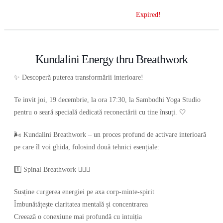
Expired!
Kundalini Energy thru Breathwork
✨ Descoperă puterea transformării interioare!
Te invit joi, 19 decembrie, la ora 17:30, la Sambodhi Yoga Studio
pentru o seară specială dedicată reconectării cu tine însuți. 🤍
🌬 Kundalini Breathwork – un proces profund de activare interioară
pe care îl voi ghida, folosind două tehnici esențiale:
1️⃣ Spinal Breathwork 🧘🏻‍♂️
Susține curgerea energiei pe axa corp-minte-spirit
Îmbunătățește claritatea mentală și concentrarea
Creează o conexiune mai profundă cu intuiția