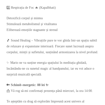
2️⃣ Respirația de Foc 🔥 (Kapalbhati)
Detoxifică corpul și mintea
Stimulează metabolismul și vitalitatea
Eliberează emoțiile stagnante și stresul
🎵 Sound Healing – Vibrațiile pure te vor ghida într-un spațiu subtil
de relaxare și expansiune interioară. Fiecare sunet lucrează asupra
corpului, minții și sufletului, susținând armonizarea la nivel profund.
✨ Mario ne va susține energia spațiului în meditația ghidată,
încântându-ne cu sunetul magic al handpanului, iar eu voi aduce o
surpriză muzicală specială.
🔑 Schimb energetic: 88 lei ✨
📩 Vă rog să-mi confirmați prezența până miercuri, la ora 14:00.
Te așteptăm cu drag să explorăm împreună acest univers al