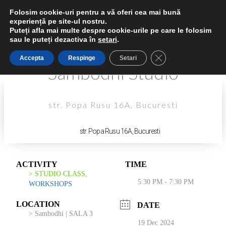
Folosim cookie-uri pentru a vă oferi cea mai bună
experiență pe site-ul nostru.
Puteți afla mai multe despre cookie-urile pe care le folosim
sau le puteți dezactiva în
setari
.
Close GDPR Cookie 
Accepta
Respinge
Setari
Sambodhi Studio
str. Popa Rusu 16A, Bucuresti
Sambodhi Studio
str. Popa Rusu 16A, Bucuresti
ACTIVITY
TIME
> STUDIO CLASS,
5:30 PM - 7:30 PM
WORKSHOPS
LOCATION
DATE
> Sambodhi | SALA 3
19 Dec 2024