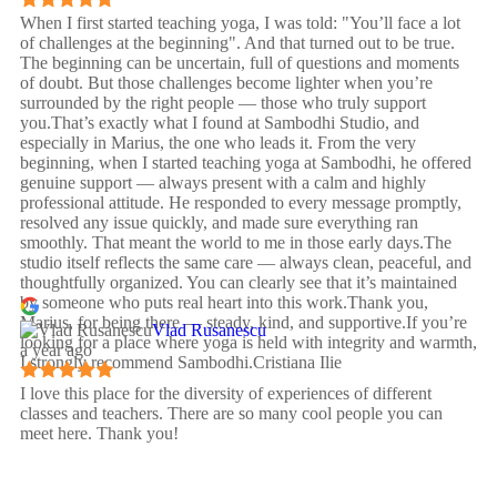
When I first started teaching yoga, I was told: "You’ll face a lot
of challenges at the beginning". And that turned out to be true.
The beginning can be uncertain, full of questions and moments
of doubt. But those challenges become lighter when you’re
surrounded by the right people — those who truly support
you.That’s exactly what I found at Sambodhi Studio, and
especially in Marius, the one who leads it. From the very
beginning, when I started teaching yoga at Sambodhi, he offered
genuine support — always present with a calm and highly
professional attitude. He responded to every message promptly,
resolved any issue quickly, and made sure everything ran
smoothly. That meant the world to me in those early days.The
studio itself reflects the same care — always clean, peaceful, and
thoughtfully organized. You can clearly see that it’s maintained
by someone who puts real heart into this work.Thank you,
Marius, for being there — steady, kind, and supportive.If you’re
Vlad Rusanescu
looking for a place where yoga is held with integrity and warmth,
a year ago
I strongly recommend Sambodhi.Cristiana Ilie
I love this place for the diversity of experiences of different
classes and teachers. There are so many cool people you can
meet here. Thank you!