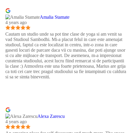
Amalia Stamate
4 years ago
Cautam un studio unde sa pot tine clase de yoga si am venit sa
vad Studioul Sambodhi. Mi-a placut felul in care este amenajat
studioul, faptul ca este localizat in centru, intr-o zona in care
gasesti locuri de parcare daca vii cu masina, dar poti ajunge usor
si cu alte mijloace de transport. De asemenea, m-a impresionat
curatenia studioului, acest lucru fiind remarcat si de participantii
la clase :) Atmosfera este una foarte prietenoasa, Marius are grija
ca toti cei care trec pragul studioului sa fie intampinati cu caldura
si sa se simta bineveniti.
Alexa Zarescu
4 years ago