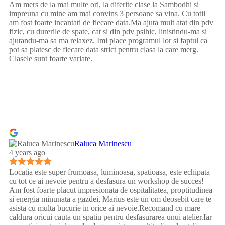
Am mers de la mai multe ori, la diferite clase la Sambodhi si
impreuna cu mine am mai convins 3 persoane sa vina. Cu totii
am fost foarte incantati de fiecare data.Ma ajuta mult atat din pdv
fizic, cu durerile de spate, cat si din pdv psihic, linistindu-ma si
ajutandu-ma sa ma relaxez. Imi place programul lor si faptul ca
pot sa platesc de fiecare data strict pentru clasa la care merg.
Clasele sunt foarte variate.
Raluca Marinescu
4 years ago
Locatia este super frumoasa, luminoasa, spatioasa, este echipata
cu tot ce ai nevoie pentru a desfasura un workshop de succes!
Am fost foarte placut impresionata de ospitalitatea, proptitudinea
si energia minunata a gazdei, Marius este un om deosebit care te
asista cu multa bucurie in orice ai nevoie.Recomand cu mare
caldura oricui cauta un spatiu pentru desfasurarea unui atelier.Iar