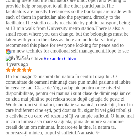
coming there and the facilitators are kind, open and willing to
provide help or support to all the other participants.The
facilitators are mostly freelancers so the bookings are made with
each of them in particular, also the payment, directly to the
facilitator.The studio easily reachable by public transport, being
at 13 min walk from University metro station.There is also a
small room where you can change, but the belongings must be
taken with you in the class as there are no lockers.I truly
recommend this place for everyone looking for peace and to
learn new technics for emotional self management.Hope to see
you there :)
Roxandra Chivu
4 years ago
Un loc magic ✨ inspirat din natură în centrul orașului. O
comunitate de oameni minunați care pun multă pasiune și iubire
în ceea ce fac. Clase de Yoga adaptate pentru orice nivel și
disponibilitate, pentru cei matinali sunt clase de dimineață iar cei
cu ziua mai plină se pot relaxa seara după agitația de peste zi.
Workshop-uri și ritualuri, meditație samanică, constelații, locul in
care indiferent cine ești, poți doar sa fii, sigur îți vei găsi tribul și
o activitate cu care vei rezona și îți va umple sufletul. O lume mai
mica in lumea asta mare și agitată, plină de iubire și armonie
creată de un om minunat. Întoarce-te la tine, la natura ta,
onoreaza-ți mintea, trupul și sufletul.Namaste ✨