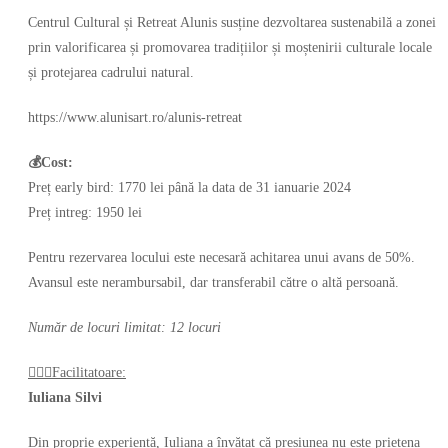
Centrul Cultural și Retreat Alunis susține dezvoltarea sustenabilă a zonei
prin valorificarea și promovarea tradițiilor și moștenirii culturale locale
și protejarea cadrului natural.
https://www.alunisart.ro/alunis-retreat
💰Cost:
Preț early bird: 1770 lei până la data de 31 ianuarie 2024
Preț intreg: 1950 lei
Pentru rezervarea locului este necesară achitarea unui avans de 50%.
Avansul este nerambursabil, dar transferabil către o altă persoană.
Număr de locuri limitat: 12 locuri
🙋🏻‍♀️Facilitatoare:
Iuliana Silvi
Din proprie experiență, Iuliana a învățat că presiunea nu este prietena