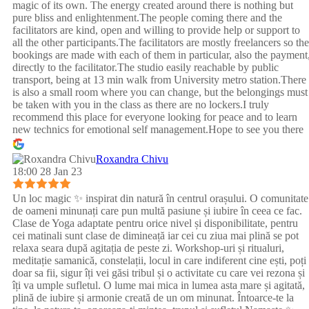
magic of its own. The energy created around there is nothing but
pure bliss and enlightenment.The people coming there and the
facilitators are kind, open and willing to provide help or support to
all the other participants.The facilitators are mostly freelancers so the
bookings are made with each of them in particular, also the payment
directly to the facilitator.The studio easily reachable by public
transport, being at 13 min walk from University metro station.There
is also a small room where you can change, but the belongings must
be taken with you in the class as there are no lockers.I truly
recommend this place for everyone looking for peace and to learn
new technics for emotional self management.Hope to see you there
:)
Roxandra Chivu
18:00 28 Jan 23
Un loc magic ✨ inspirat din natură în centrul orașului. O comunitate
de oameni minunați care pun multă pasiune și iubire în ceea ce fac.
Clase de Yoga adaptate pentru orice nivel și disponibilitate, pentru
cei matinali sunt clase de dimineață iar cei cu ziua mai plină se pot
relaxa seara după agitația de peste zi. Workshop-uri și ritualuri,
meditație samanică, constelații, locul in care indiferent cine ești, poți
doar sa fii, sigur îți vei găsi tribul și o activitate cu care vei rezona și
îți va umple sufletul. O lume mai mica in lumea asta mare și agitată,
plină de iubire și armonie creată de un om minunat. Întoarce-te la