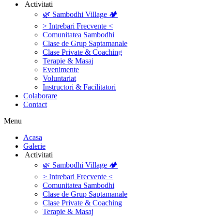
‎ ‎Activitati‎
🌿 Sambodhi Village 🏕️
> Intrebari Frecvente <
Comunitatea Sambodhi
Clase de Grup Saptamanale
Clase Private & Coaching
Terapie & Masaj
‎Evenimente
Voluntariat
‏‏‎Instructori & Facilitatori
Colaborare
Contact
Menu
‎Acasa
Galerie
‎ ‎Activitati‎
🌿 Sambodhi Village 🏕️
> Intrebari Frecvente <
Comunitatea Sambodhi
Clase de Grup Saptamanale
Clase Private & Coaching
Terapie & Masaj