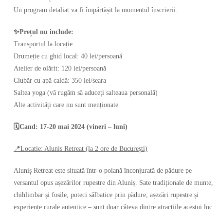
Un program detaliat va fi împărtășit la momentul înscrierii.
✨Prețul nu include:
Transportul la locație
Drumeție cu ghid local: 40 lei/persoană
Atelier de olărit: 120 lei/persoană
Ciubăr cu apă caldă: 350 lei/seara
Saltea yoga (vă rugăm să aduceți salteaua personală)
Alte activități care nu sunt menționate
🗓️Cand: 17-20 mai 2024 (vineri – luni)
📍Locatie: Alunis Retreat (la 2 ore de București)
Aluniș Retreat este situată într-o poiană înconjurată de pădure pe
versantul opus așezărilor rupestre din Aluniș. Sate tradiționale de munte,
chihlimbar și fosile, poteci sălbatice prin pădure, așezări rupestre și
experiențe rurale autentice – sunt doar câteva dintre atracțiile acestui loc.