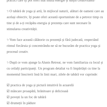
practici care îți pot oferi mai multă energie și susțin creativitatea?
✨O tabără de yoga și artă, în mijlocul naturii, alături de oameni care au
același obiectiv, îți poate oferi această oportunitate de a petrece timp cu
tine și de a-ți recăpăta energia și prezența care sunt necesare în
stimularea creativității.
✨Vom face această călătorie cu prezență și fără judecată, respectând
ritmul fiecăruia și concentrându-ne să ne bucurăm de practica yoga și
procesul creativ.
✨După ce vom ajunge la Alunis Retreat, ne vom familiariza cu locul și
cu ceilalți participanți. Un program detaliat va fi împărtășit cu tine la
momentul înscrierii însă în linii mari, zilele de tabără vor cuprinde:
☑️ practica de yoga și pictură intuitivă în acuarelă
☑️ mâncare proaspătă, hrănitoare și delicioasă
☑️ povești la un foc de tabără
☑️ drumeții în pădure