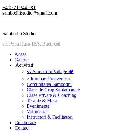
Skip
+4 0721 344 281
to
sambodhistudio@gmail.com
content
Sambodhi Studio
str. Popa Rusu 16A, Bucuresti
‎Acasa
Galerie
‎ ‎Activitati‎
🌿 Sambodhi Village 🏕️
> Intrebari Frecvente <
Comunitatea Sambodhi
Clase de Grup Saptamanale
Clase Private & Coaching
Terapie & Masaj
‎Evenimente
Voluntariat
‏‏‎Instructori & Facilitatori
Colaborare
Contact