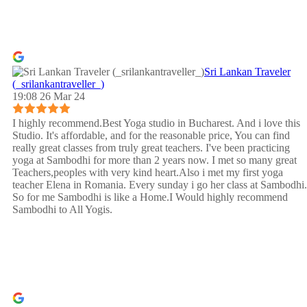
Sri Lankan Traveler
(_srilankantraveller_)
19:08 26 Mar 24
I highly recommend.Best Yoga studio in Bucharest. And i love this
Studio. It's affordable, and for the reasonable price, You can find
really great classes from truly great teachers. I've been practicing
yoga at Sambodhi for more than 2 years now. I met so many great
Teachers,peoples with very kind heart.Also i met my first yoga
teacher Elena in Romania. Every sunday i go her class at Sambodhi.
So for me Sambodhi is like a Home.I Would highly recommend
Sambodhi to All Yogis.