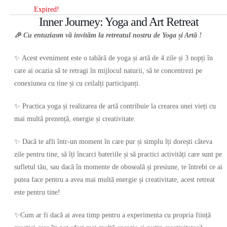
Expired!
Inner Journey: Yoga and Art Retreat
🎉 Cu entuziasm vă invităm la retreatul nostru de Yoga și Artă !
✨ Acest eveniment este o tabără de yoga și artă de 4 zile și 3 nopți în
care ai ocazia să te retragi în mijlocul naturii, să te concentrezi pe
conexiunea cu tine și cu ceilalți participanți.
✨ Practica yoga și realizarea de artă contribuie la crearea unei vieți cu
mai multă prezență, energie și creativitate.
✨ Dacă te afli într-un moment în care pur și simplu îți dorești câteva
zile pentru tine, să îți încarci bateriile și să practici activități care sunt pe
sufletul tău, sau dacă în momente de oboseală și presiune, te întrebi ce ai
putea face pentru a avea mai multă energie și creativitate, acest retreat
este pentru tine!
✨Cum ar fi dacă ai avea timp pentru a experimenta cu propria ființă