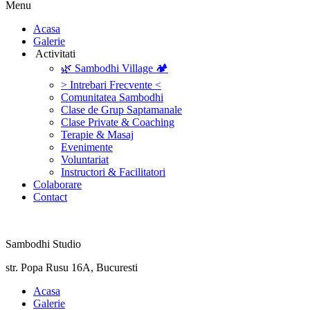
Menu
‎Acasa
Galerie
‎ ‎Activitati‎
🌿 Sambodhi Village 🏕️
> Intrebari Frecvente <
Comunitatea Sambodhi
Clase de Grup Saptamanale
Clase Private & Coaching
Terapie & Masaj
‎Evenimente
Voluntariat
‏‏‎Instructori & Facilitatori
Colaborare
Contact
Sambodhi Studio
str. Popa Rusu 16A, Bucuresti
‎Acasa
Galerie