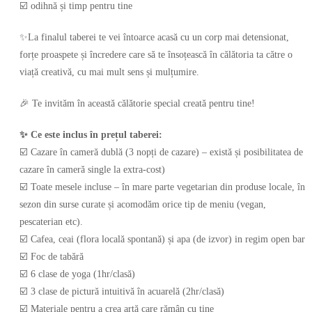
☑️ odihnă și timp pentru tine
✨La finalul taberei te vei întoarce acasă cu un corp mai detensionat,
forțe proaspete și încredere care să te însoțească în călătoria ta către o
viață creativă, cu mai mult sens și mulțumire.
🎉 Te invităm în această călătorie special creată pentru tine!
✨ Ce este inclus în prețul taberei:
☑️ Cazare în cameră dublă (3 nopți de cazare) – există și posibilitatea de
cazare în cameră single la extra-cost)
☑️ Toate mesele incluse – în mare parte vegetarian din produse locale, în
sezon din surse curate și acomodăm orice tip de meniu (vegan,
pescaterian etc).
☑️ Cafea, ceai (flora locală spontană) și apa (de izvor) in regim open bar
☑️ Foc de tabără
☑️ 6 clase de yoga (1hr/clasă)
☑️ 3 clase de pictură intuitivă în acuarelă (2hr/clasă)
☑️ Materiale pentru a crea artă care rămân cu tine