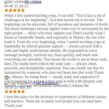
ilie cristina
06:48 31 Jul 25
When I first started teaching yoga, I was told: "You’ll face a lot of
challenges at the beginning". And that turned out to be true. The
beginning can be uncertain, full of questions and moments of doubt.
But those challenges become lighter when you’re surrounded by the
right people — those who truly support you.That’s exactly what I
found at Sambodhi Studio, and especially in Marius, the one who
leads it. From the very beginning, when I started teaching yoga at
Sambodhi, he offered genuine support — always present with a
calm and highly professional attitude. He responded to every
message promptly, resolved any issue quickly, and made sure
everything ran smoothly. That meant the world to me in those early
days.The studio itself reflects the same care — always clean,
peaceful, and thoughtfully organized. You can clearly see that it’s
maintained by someone who puts real heart into this work.Thank
you, Marius, for being there — steady, kind, and supportive.If
you’re looking for a place where yoga is held with integrity and
Vlad Rusanescu
warmth, I strongly recommend Sambodhi.Cristiana Ilie
18:20 23 Mar 25
I love this place for the diversity of experiences of different classes
and teachers. There are so many cool people you can meet here.
Thank you!