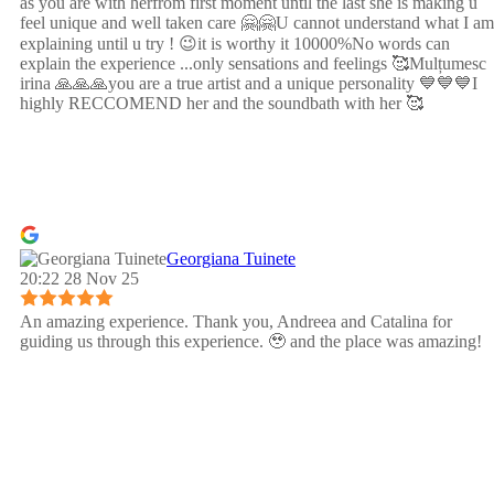
as you are with herfrom first moment until the last she is making u
feel unique and well taken care 🤗🤗U cannot understand what I am
explaining until u try ! 😉it is worthy it 10000%No words can
explain the experience ...only sensations and feelings 🥰Mulțumesc
irina 🙏🙏🙏you are a true artist and a unique personality 💙💙💙I
highly RECCOMEND her and the soundbath with her 🥰
Georgiana Tuinete
20:22 28 Nov 25
An amazing experience. Thank you, Andreea and Catalina for
guiding us through this experience. 🥹 and the place was amazing!