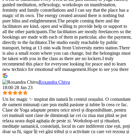
guided meditation, reflexology, workshops on manifestation,
feminity and family constellations and I can say that the place has a
magic of its own. The energy created around there is nothing but
pure bliss and enlightenment.The people coming there and the
facilitators are kind, open and willing to provide help or support to
all the other participants.The facilitators are mostly freelancers so the
bookings are made with each of them in particular, also the payment,
directly to the facilitator.The studio easily reachable by public
transport, being at 13 min walk from University metro station.There
is also a small room where you can change, but the belongings must
be taken with you in the class as there are no lockers.I truly
recommend this place for everyone looking for peace and to learn
new technics for emotional self management.Hope to see you there
:)
Roxandra Chivu
18:00 28 Jan 23
Un loc magic ✨ inspirat din natură în centrul orașului. O comunitate
de oameni minunați care pun multă pasiune și iubire în ceea ce fac.
Clase de Yoga adaptate pentru orice nivel și disponibilitate, pentru
cei matinali sunt clase de dimineață iar cei cu ziua mai plină se pot
relaxa seara după agitația de peste zi. Workshop-uri și ritualuri,
meditație samanică, constelații, locul in care indiferent cine ești, poți
doar sa fii, sigur îți vei găsi tribul și o activitate cu care vei rezona și