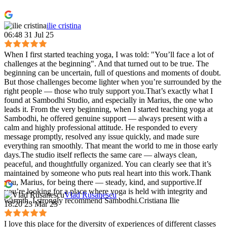
ilie cristina
06:48 31 Jul 25
When I first started teaching yoga, I was told: "You’ll face a lot of
challenges at the beginning". And that turned out to be true. The
beginning can be uncertain, full of questions and moments of doubt.
But those challenges become lighter when you’re surrounded by the
right people — those who truly support you.That’s exactly what I
found at Sambodhi Studio, and especially in Marius, the one who
leads it. From the very beginning, when I started teaching yoga at
Sambodhi, he offered genuine support — always present with a
calm and highly professional attitude. He responded to every
message promptly, resolved any issue quickly, and made sure
everything ran smoothly. That meant the world to me in those early
days.The studio itself reflects the same care — always clean,
peaceful, and thoughtfully organized. You can clearly see that it’s
maintained by someone who puts real heart into this work.Thank
you, Marius, for being there — steady, kind, and supportive.If
you’re looking for a place where yoga is held with integrity and
Vlad Rusanescu
warmth, I strongly recommend Sambodhi.Cristiana Ilie
18:20 23 Mar 25
I love this place for the diversity of experiences of different classes