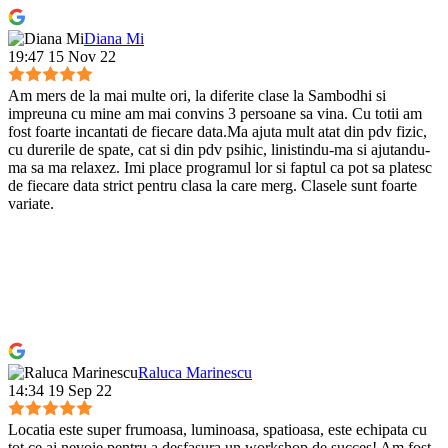
Diana Mi
19:47 15 Nov 22
Am mers de la mai multe ori, la diferite clase la Sambodhi si
impreuna cu mine am mai convins 3 persoane sa vina. Cu totii am
fost foarte incantati de fiecare data.Ma ajuta mult atat din pdv fizic,
cu durerile de spate, cat si din pdv psihic, linistindu-ma si ajutandu-
ma sa ma relaxez. Imi place programul lor si faptul ca pot sa platesc
de fiecare data strict pentru clasa la care merg. Clasele sunt foarte
variate.
Raluca Marinescu
14:34 19 Sep 22
Locatia este super frumoasa, luminoasa, spatioasa, este echipata cu
tot ce ai nevoie pentru a desfasura un workshop de succes! Am fost