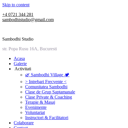
Skip to content
+4 0721 344 281
sambodhistudio@gmail.com
Sambodhi Studio
str. Popa Rusu 16A, Bucuresti
‎Acasa
Galerie
‎ ‎Activitati‎
🌿 Sambodhi Village 🏕️
> Intrebari Frecvente <
Comunitatea Sambodhi
Clase de Grup Saptamanale
Clase Private & Coaching
Terapie & Masaj
‎Evenimente
Voluntariat
‏‏‎Instructori & Facilitatori
Colaborare
Contact