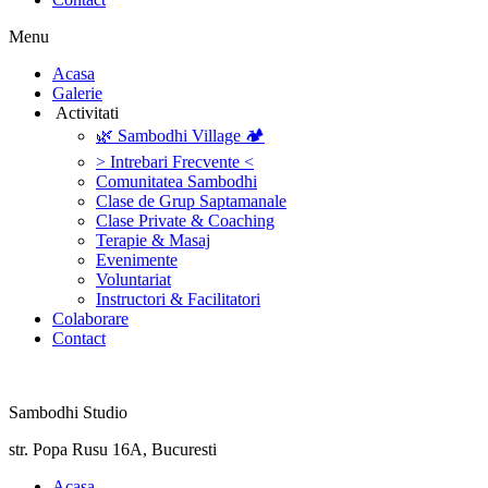
Menu
‎Acasa
Galerie
‎ ‎Activitati‎
🌿 Sambodhi Village 🏕️
> Intrebari Frecvente <
Comunitatea Sambodhi
Clase de Grup Saptamanale
Clase Private & Coaching
Terapie & Masaj
‎Evenimente
Voluntariat
‏‏‎Instructori & Facilitatori
Colaborare
Contact
Sambodhi Studio
str. Popa Rusu 16A, Bucuresti
‎Acasa