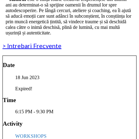
ani au determinat-o să sprijine oamenii în drumul lor spre
autodescoperire. Pe lângă cercuri, ateliere și coaching, ea îi ajută
să aducă emoții care sunt adânci în subconștient, în conștiința lor
prin muncă energetică țintită, să vindece traume și să deschidă
calea către o inimă deschisă, plină de lumină, cu mai multă
ușurință și autenticitate.
> Intrebari Frecvente
Date
18 Jun 2023
Expired!
Time
6:15 PM - 9:30 PM
Activity
WORKSHOPS