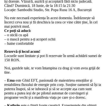
își dorește. Văzut/ă, auzit/ă și acceptat/ă fără nicio judecată.
Când? Duminică, 18 Iunie, de la 18:15 la 21:30
Locație: Sambodhi Studio, Str. Popa Rusu 16 A, București
Nu este necesară experiența în acest domeniu. Îndrăznește să
încerci ceva nou și fii deschis/a la ceea ce vine către ține, în cel
mai potrivit mod.
Ce poți să aduci:
– o sticlă cu apă
– o mască pentru a-ți acoperi ochii
– haine confortabile
Rezervă-ți locul acum!
Locurile sunt limitate și pot fi rezervate în urmă achitării sumei de
150 RON.
Noi, gazdele tale, te vom întampina cu drag și vom avea grijă de
tine.
–
Ema
este Ghid EFT, pasionată de maiestrirea emoțiilor și
restabilirea fluxului de energie prin corp. Susține oamenii să își ia
puterea înapoi, să se iubească și să se accepte așa cum sunt
pentru a putea ieși de pe pilotul automat de convingeri și
programe vechi și a manifesta viața pe care și-o doresc.
–
Kathrin
este o ființă foarte creativă. Experiențele din ultimii