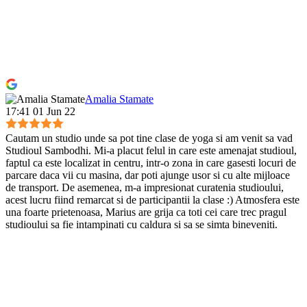
Amalia Stamate
17:41 01 Jun 22
Cautam un studio unde sa pot tine clase de yoga si am venit sa vad
Studioul Sambodhi. Mi-a placut felul in care este amenajat studioul,
faptul ca este localizat in centru, intr-o zona in care gasesti locuri de
parcare daca vii cu masina, dar poti ajunge usor si cu alte mijloace
de transport. De asemenea, m-a impresionat curatenia studioului,
acest lucru fiind remarcat si de participantii la clase :) Atmosfera este
una foarte prietenoasa, Marius are grija ca toti cei care trec pragul
studioului sa fie intampinati cu caldura si sa se simta bineveniti.