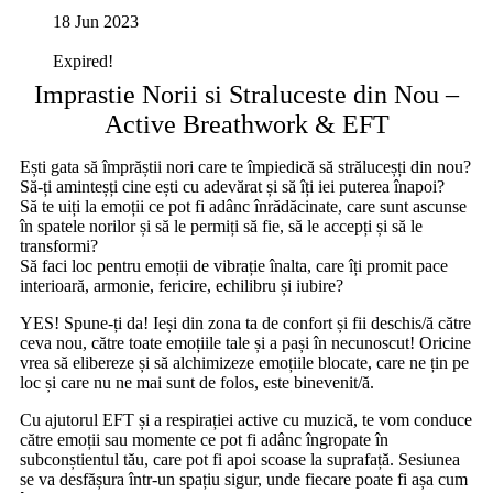
18 Jun 2023
Expired!
Imprastie Norii si Straluceste din Nou –
Active Breathwork & EFT
Ești gata să împrăștii nori care te împiedică să străluceșți din nou?
Să-ți aminteșți cine ești cu adevărat și să îți iei puterea înapoi?
Să te uiți la emoții ce pot fi adânc înrădăcinate, care sunt ascunse
în spatele norilor și să le permiți să fie, să le accepți și să le
transformi?
Să faci loc pentru emoții de vibrație înalta, care îți promit pace
interioară, armonie, fericire, echilibru și iubire?
YES! Spune-ți da! Ieși din zona ta de confort și fii deschis/ă către
ceva nou, către toate emoțiile tale și a pași în necunoscut! Oricine
vrea să elibereze și să alchimizeze emoțiile blocate, care ne țin pe
loc și care nu ne mai sunt de folos, este binevenit/ă.
Cu ajutorul EFT și a respirației active cu muzică, te vom conduce
către emoții sau momente ce pot fi adânc îngropate în
subconștientul tău, care pot fi apoi scoase la suprafață. Sesiunea
se va desfășura într-un spațiu sigur, unde fiecare poate fi așa cum