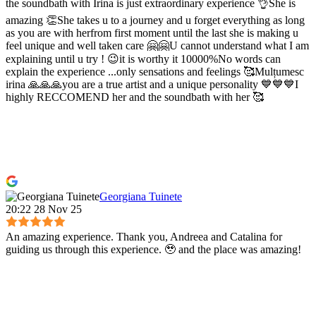
the soundbath with Irina is just extraordinary experience 👌She is
amazing 👏She takes u to a journey and u forget everything as long
as you are with herfrom first moment until the last she is making u
feel unique and well taken care 🤗🤗U cannot understand what I am
explaining until u try ! 😉it is worthy it 10000%No words can
explain the experience ...only sensations and feelings 🥰Mulțumesc
irina 🙏🙏🙏you are a true artist and a unique personality 💙💙💙I
highly RECCOMEND her and the soundbath with her 🥰
Georgiana Tuinete
20:22 28 Nov 25
An amazing experience. Thank you, Andreea and Catalina for
guiding us through this experience. 🥹 and the place was amazing!