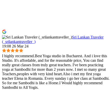
Sri Lankan Traveler
(_srilankantraveller_)
19:08 26 Mar 24
I highly recommend.Best Yoga studio in Bucharest. And i love this
Studio. It's affordable, and for the reasonable price, You can find
really great classes from truly great teachers. I've been practicing
yoga at Sambodhi for more than 2 years now. I met so many great
Teachers,peoples with very kind heart.Also i met my first yoga
teacher Elena in Romania. Every sunday i go her class at Sambodhi.
So for me Sambodhi is like a Home.I Would highly recommend
Sambodhi to All Yogis.