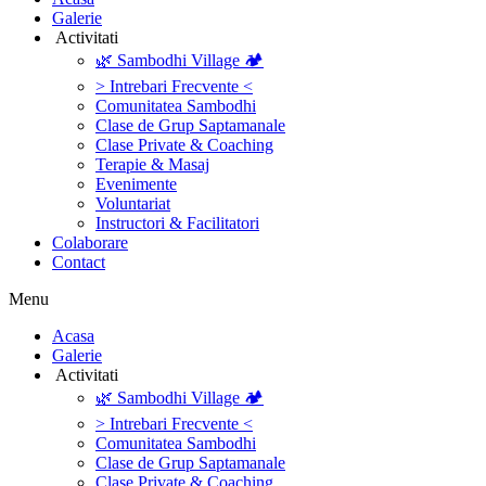
Galerie
‎ ‎Activitati‎
🌿 Sambodhi Village 🏕️
> Intrebari Frecvente <
Comunitatea Sambodhi
Clase de Grup Saptamanale
Clase Private & Coaching
Terapie & Masaj
‎Evenimente
Voluntariat
‏‏‎Instructori & Facilitatori
Colaborare
Contact
Menu
‎Acasa
Galerie
‎ ‎Activitati‎
🌿 Sambodhi Village 🏕️
> Intrebari Frecvente <
Comunitatea Sambodhi
Clase de Grup Saptamanale
Clase Private & Coaching