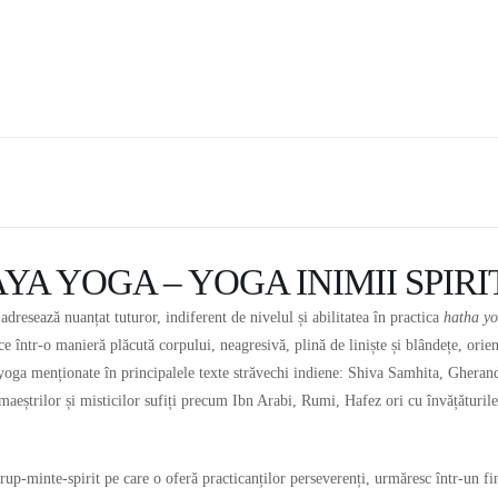
YA YOGA – YOGA INIMII SPIR
dresează nuanțat tuturor, indiferent de nivelul și abilitatea în practica
hatha y
ce într-o manieră plăcută corpului, neagresivă, plină de liniște și blândețe, orien
oga menționate în principalele texte străvechi indiene: Shiva Samhita, Gherand
e maeștrilor și misticilor sufiți precum Ibn Arabi, Rumi, Hafez ori cu învățăturil
up-minte-spirit pe care o oferă practicanților perseverenți, urmăresc într-un final