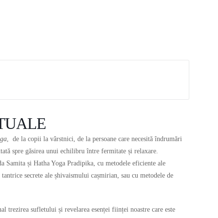
ITUALE
oga
, de la copii la vârstnici, de la persoane care necesită îndrumări
tată spre găsirea unui echilibru între fermitate și relaxare.
a Samita și Hatha Yoga Pradipika, cu metodele eficiente ale
e tantrice secrete ale șhivaismului cașmirian, sau cu metodele de
 trezirea sufletului și revelarea esenței ființei noastre care este