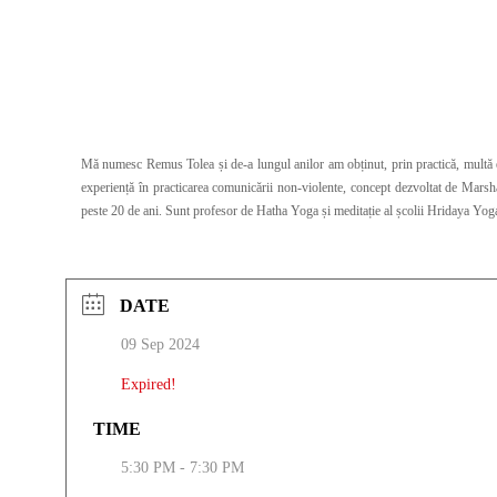
Mă numesc Remus Tolea și de-a lungul anilor am obținut, prin practică, multă 
experiență în practicarea comunicării non-violente, concept dezvoltat de Marshal
peste 20 de ani. Sunt profesor de Hatha Yoga și meditație al școlii Hridaya Yoga
DATE
09 Sep 2024
Expired!
TIME
5:30 PM - 7:30 PM