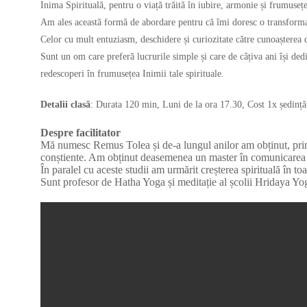
Inima Spirituală, pentru o viață trăită în iubire, armonie și frumuseț
Am ales această formă de abordare pentru că îmi doresc o transformar
Celor cu mult entuziasm, deschidere și curiozitate către cunoașterea de
Sunt un om care preferă lucrurile simple și care de câțiva ani își dedic
redescoperi în frumusețea Inimii tale spirituale.
Detalii clasă
: Durata 120 min, Luni de la ora 17.30, Cost 1x ședință
Despre facilitator
Mă numesc Remus Tolea și de-a lungul anilor am obținut, prin 
conștiente. Am obținut deasemenea un master în comunicarea
În paralel cu aceste studii am urmărit creșterea spirituală în to
Sunt profesor de Hatha Yoga și meditație al școlii Hridaya Yog