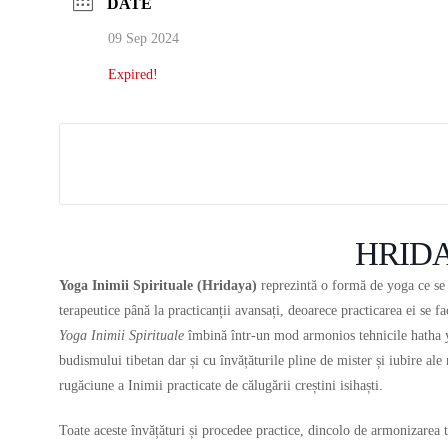
DATE
09 Sep 2024
Expired!
HRIDA
Yoga Inimii Spirituale (Hridaya)
reprezintă o formă de yoga ce se a
terapeutice până la practicanții avansați, deoarece practicarea ei se fa
Yoga Inimii Spirituale
îmbină într-un mod armonios tehnicile hatha y
budismului tibetan dar și cu învățăturile pline de mister și iubire al
rugăciune a Inimii practicate de călugării creștini isihaști.
Toate aceste învățături și procedee practice, dincolo de armonizarea tr