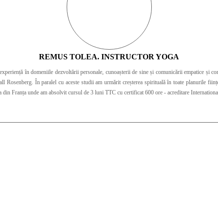
REMUS TOLEA. INSTRUCTOR YOGA
experiență în domeniile dezvoltării personale, cunoașterii de sine și comunicării empatice și 
l Rosenberg. În paralel cu aceste studii am urmărit creșterea spirituală în toate planurile ființ
 din Franța unde am absolvit cursul de 3 luni TTC cu certificat 600 ore - acreditare Internation