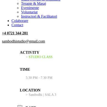
Terapie & Masaj
‎Evenimente
Voluntariat
‏‏‎Instructori & Facilitatori
Colaborare
Contact
+4 0721 344 281
sambodhistudio@gmail.com
ACTIVITY
> STUDIO CLASS
TIME
5:30 PM - 7:30 PM
LOCATION
> Sambodhi | SALA 3