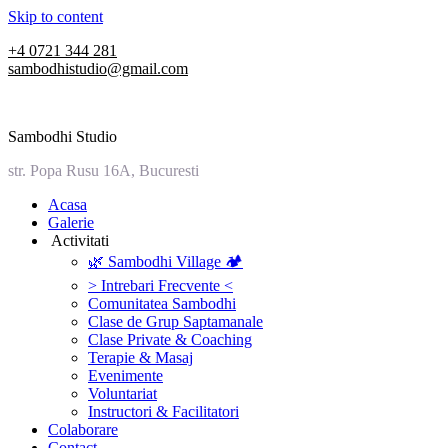
Skip to content
+4 0721 344 281
sambodhistudio@gmail.com
Sambodhi Studio
str. Popa Rusu 16A, Bucuresti
‎Acasa
Galerie
‎ ‎Activitati‎
🌿 Sambodhi Village 🏕️
> Intrebari Frecvente <
Comunitatea Sambodhi
Clase de Grup Saptamanale
Clase Private & Coaching
Terapie & Masaj
‎Evenimente
Voluntariat
‏‏‎Instructori & Facilitatori
Colaborare
Contact