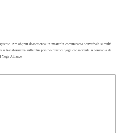
conștiente. Am obținut deasemenea un master în comunicarea nonverbală și multă
ei și transformarea sufletului printr-o practică yoga consecventă și constantă de
al Yoga Alliance.