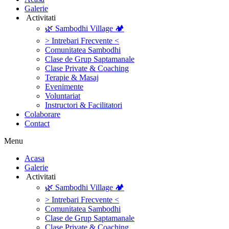
Galerie
‎ ‎Activitati‎
🌿 Sambodhi Village 🏕️
> Intrebari Frecvente <
Comunitatea Sambodhi
Clase de Grup Saptamanale
Clase Private & Coaching
Terapie & Masaj
‎Evenimente
Voluntariat
‏‏‎Instructori & Facilitatori
Colaborare
Contact
Menu
‎Acasa
Galerie
‎ ‎Activitati‎
🌿 Sambodhi Village 🏕️
> Intrebari Frecvente <
Comunitatea Sambodhi
Clase de Grup Saptamanale
Clase Private & Coaching