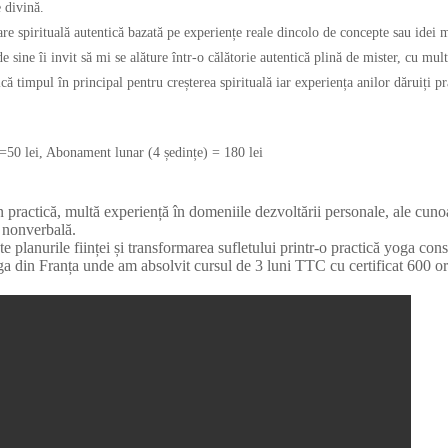
e divină.
e spirituală autentică bazată pe experiențe reale dincolo de concepte sau idei 
 sine îi invit să mi se alăture într-o călătorie autentică plină de mister, cu mult
ă timpul în principal pentru creșterea spirituală iar experiența anilor dăruiți pr
=50 lei, Abonament lunar (4 ședințe) = 180 lei
practică, multă experiență în domeniile dezvoltării personale, ale cuno
 nonverbală.
ate planurile ființei și transformarea sufletului printr-o practică yoga co
a din Franța unde am absolvit cursul de 3 luni TTC cu certificat 600 ore