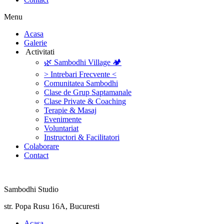
Menu
‎Acasa
Galerie
‎ ‎Activitati‎
🌿 Sambodhi Village 🏕️
> Intrebari Frecvente <
Comunitatea Sambodhi
Clase de Grup Saptamanale
Clase Private & Coaching
Terapie & Masaj
‎Evenimente
Voluntariat
‏‏‎Instructori & Facilitatori
Colaborare
Contact
Sambodhi Studio
str. Popa Rusu 16A, Bucuresti
‎Acasa