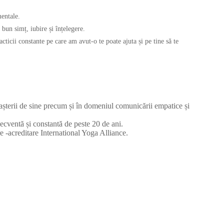
mentale.
 bun simț, iubire și înțelegere.
acticii constante pe care am avut-o te poate ajuta și pe tine să te
așterii de sine precum și în domeniul comunicării empatice și
nsecventă și constantă de peste 20 de ani.
 -acreditare International Yoga Alliance.