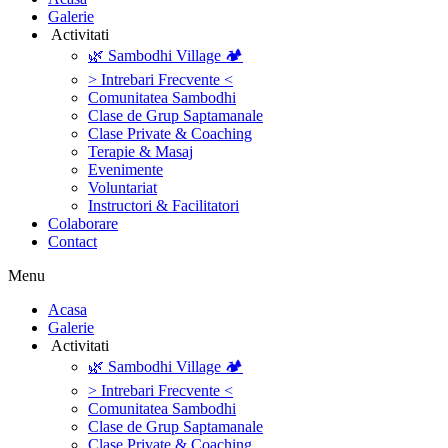
Galerie
‎ ‎Activitati‎
🌿 Sambodhi Village 🏕️
> Intrebari Frecvente <
Comunitatea Sambodhi
Clase de Grup Saptamanale
Clase Private & Coaching
Terapie & Masaj
‎Evenimente
Voluntariat
‏‏‎Instructori & Facilitatori
Colaborare
Contact
Menu
‎Acasa
Galerie
‎ ‎Activitati‎
🌿 Sambodhi Village 🏕️
> Intrebari Frecvente <
Comunitatea Sambodhi
Clase de Grup Saptamanale
Clase Private & Coaching