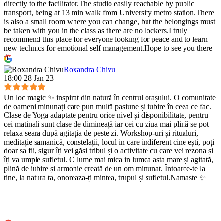
directly to the facilitator.The studio easily reachable by public
transport, being at 13 min walk from University metro station.There
is also a small room where you can change, but the belongings must
be taken with you in the class as there are no lockers.I truly
recommend this place for everyone looking for peace and to learn
new technics for emotional self management.Hope to see you there
:)
Roxandra Chivu
18:00 28 Jan 23
Un loc magic ✨ inspirat din natură în centrul orașului. O comunitate
de oameni minunați care pun multă pasiune și iubire în ceea ce fac.
Clase de Yoga adaptate pentru orice nivel și disponibilitate, pentru
cei matinali sunt clase de dimineață iar cei cu ziua mai plină se pot
relaxa seara după agitația de peste zi. Workshop-uri și ritualuri,
meditație samanică, constelații, locul in care indiferent cine ești, poți
doar sa fii, sigur îți vei găsi tribul și o activitate cu care vei rezona și
îți va umple sufletul. O lume mai mica in lumea asta mare și agitată,
plină de iubire și armonie creată de un om minunat. Întoarce-te la
tine, la natura ta, onoreaza-ți mintea, trupul și sufletul.Namaste ✨