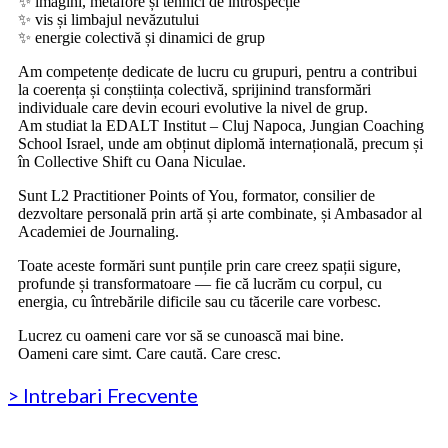
✨ imagini, metafore și tehnici de introspecție
✨ vis și limbajul nevăzutului
✨ energie colectivă și dinamici de grup
Am competențe dedicate de lucru cu grupuri, pentru a contribui
la coerența și conștiința colectivă, sprijinind transformări
individuale care devin ecouri evolutive la nivel de grup.
Am studiat la EDALT Institut – Cluj Napoca, Jungian Coaching
School Israel, unde am obținut diplomă internațională, precum și
în Collective Shift cu Oana Niculae.
Sunt L2 Practitioner Points of You, formator, consilier de
dezvoltare personală prin artă și arte combinate, și Ambasador al
Academiei de Journaling.
Toate aceste formări sunt punțile prin care creez spații sigure,
profunde și transformatoare — fie că lucrăm cu corpul, cu
energia, cu întrebările dificile sau cu tăcerile care vorbesc.
Lucrez cu oameni care vor să se cunoască mai bine.
Oameni care simt. Care caută. Care cresc.
> Intrebari Frecvente