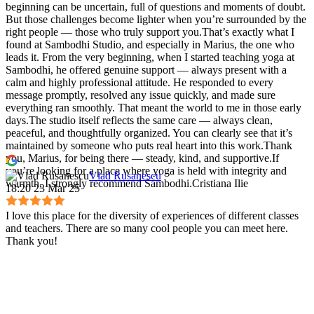
beginning can be uncertain, full of questions and moments of doubt.
But those challenges become lighter when you’re surrounded by the
right people — those who truly support you.That’s exactly what I
found at Sambodhi Studio, and especially in Marius, the one who
leads it. From the very beginning, when I started teaching yoga at
Sambodhi, he offered genuine support — always present with a
calm and highly professional attitude. He responded to every
message promptly, resolved any issue quickly, and made sure
everything ran smoothly. That meant the world to me in those early
days.The studio itself reflects the same care — always clean,
peaceful, and thoughtfully organized. You can clearly see that it’s
maintained by someone who puts real heart into this work.Thank
you, Marius, for being there — steady, kind, and supportive.If
you’re looking for a place where yoga is held with integrity and
Vlad Rusanescu
warmth, I strongly recommend Sambodhi.Cristiana Ilie
18:20 23 Mar 25
I love this place for the diversity of experiences of different classes
and teachers. There are so many cool people you can meet here.
Thank you!