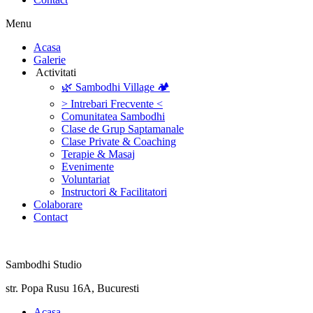
Menu
‎Acasa
Galerie
‎ ‎Activitati‎
🌿 Sambodhi Village 🏕️
> Intrebari Frecvente <
Comunitatea Sambodhi
Clase de Grup Saptamanale
Clase Private & Coaching
Terapie & Masaj
‎Evenimente
Voluntariat
‏‏‎Instructori & Facilitatori
Colaborare
Contact
Sambodhi Studio
str. Popa Rusu 16A, Bucuresti
‎Acasa