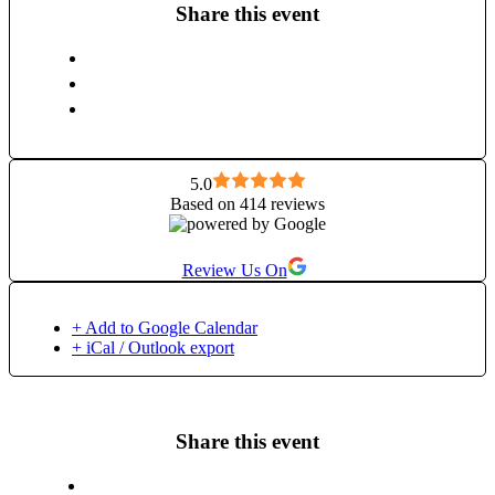
diplomă internațională, precum și în Collective Shift cu Oana
Share this event
Niculae. Sunt L2 Practitioner Points of You, formator,
consilier de dezvoltare personală prin artă și arte combinate,
și Ambasador al Academiei de Journaling. Toate aceste
formări sunt punțile prin care creez spații sigure, profunde și
transformatoare — fie că lucrăm cu corpul, cu energia, cu
întrebările dificile sau cu tăcerile care vorbesc. Lucrez cu
oameni care vor să se cunoască mai bine. Oameni care simt.
Care caută. Care cresc.
5.0
Based on 414 reviews
Review Us On
+ Add to Google Calendar
+ iCal / Outlook export
Share this event