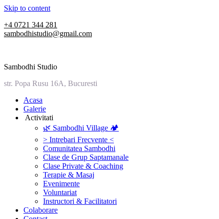
Skip to content
+4 0721 344 281
sambodhistudio@gmail.com
Sambodhi Studio
str. Popa Rusu 16A, Bucuresti
‎Acasa
Galerie
‎ ‎Activitati‎
🌿 Sambodhi Village 🏕️
> Intrebari Frecvente <
Comunitatea Sambodhi
Clase de Grup Saptamanale
Clase Private & Coaching
Terapie & Masaj
‎Evenimente
Voluntariat
‏‏‎Instructori & Facilitatori
Colaborare
Contact