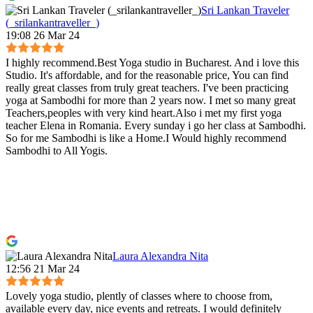
Sri Lankan Traveler
(_srilankantraveller_)
19:08 26 Mar 24
I highly recommend.Best Yoga studio in Bucharest. And i love this
Studio. It's affordable, and for the reasonable price, You can find
really great classes from truly great teachers. I've been practicing
yoga at Sambodhi for more than 2 years now. I met so many great
Teachers,peoples with very kind heart.Also i met my first yoga
teacher Elena in Romania. Every sunday i go her class at Sambodhi.
So for me Sambodhi is like a Home.I Would highly recommend
Sambodhi to All Yogis.
Laura Alexandra Nita
12:56 21 Mar 24
Lovely yoga studio, plently of classes where to choose from,
available every day, nice events and retreats. I would definitely