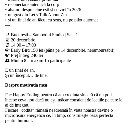
• reconectare autentică la corp
• aha-uri despre cine ești și ce vrei în 2026
• un gust din Let’s Talk About Zex
• și un final de an făcut cu sens, nu pe pilot automat
—
📍 București – Sambodhi Studio | Sala 1
📅 20 decembrie
⏰ 14:00 – 17:00
💸 Early Bird 150 lei (până pe 14 decembrie, nerambursabil)
💸 Preț întreg 240 lei
👥 Minim 8 – maxim 15 participante
E un final de an.
Și un început… de tine.
Despre motivația mea
Fac Happy Ending pentru că am credința sinceră că nu poți
începe ceva nou dacă nu ești măcar conștient de lecțiile pe care le
ai de integrat.
Fiecare „codiță” rămasă neadresată în viața noastră devine o
microfisură energetică ce, în timp, construiește baza perfectă
pentru burnout.