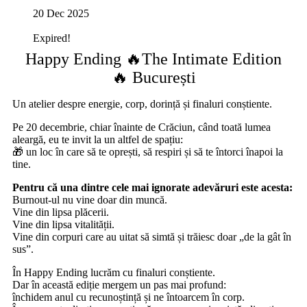
20 Dec 2025
Expired!
Happy Ending 🔥The Intimate Edition
🔥 București
Un atelier despre energie, corp, dorință și finaluri conștiente.
Pe 20 decembrie, chiar înainte de Crăciun, când toată lumea
aleargă, eu te invit la un altfel de spațiu:
🎁 un loc în care să te oprești, să respiri și să te întorci înapoi la
tine.
Pentru că una dintre cele mai ignorate adevăruri este acesta:
Burnout-ul nu vine doar din muncă.
Vine din lipsa plăcerii.
Vine din lipsa vitalității.
Vine din corpuri care au uitat să simtă și trăiesc doar „de la gât în
sus”.
În Happy Ending lucrăm cu finaluri conștiente.
Dar în această ediție mergem un pas mai profund:
închidem anul cu recunoștință și ne întoarcem în corp.