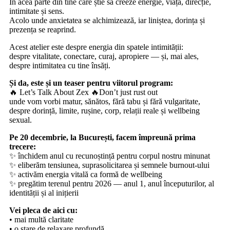
În acea parte din tine care știe să creeze energie, viață, direcție,
intimitate și sens.
Acolo unde anxietatea se alchimizează, iar liniștea, dorința și
prezența se reaprind.
Acest atelier este despre energia din spatele intimității:
despre vitalitate, conectare, curaj, apropiere — și, mai ales,
despre intimitatea cu tine însăți.
Și da, este și un teaser pentru viitorul program:
🔥 Let’s Talk About Zex 🔥Don’t just rust out
unde vom vorbi matur, sănătos, fără tabu și fără vulgaritate,
despre dorință, limite, rușine, corp, relații reale și wellbeing
sexual.
Pe 20 decembrie, la București, facem împreună prima
trecere:
✨ închidem anul cu recunoștință pentru corpul nostru minunat
✨ eliberăm tensiunea, suprasolicitarea și semnele burnout-ului
✨ activăm energia vitală ca formă de wellbeing
✨ pregătim terenul pentru 2026 — anul 1, anul începuturilor, al
identității și al inițierii
Vei pleca de aici cu:
• mai multă claritate
• o stare de relaxare profundă