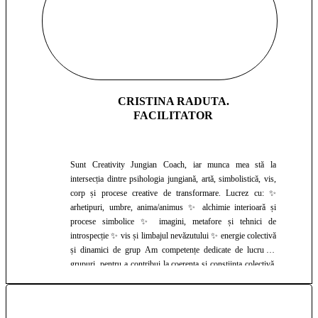
CRISTINA RADUTA.
FACILITATOR
Sunt Creativity Jungian Coach, iar munca mea stă la
intersecția dintre psihologia jungiană, artă, simbolistică, vis,
corp și procese creative de transformare. Lucrez cu: ✨
arhetipuri, umbre, anima/animus ✨ alchimie interioară și
procese simbolice ✨ imagini, metafore și tehnici de
introspecție ✨ vis și limbajul nevăzutului ✨ energie colectivă
și dinamici de grup Am competențe dedicate de lucru cu
grupuri, pentru a contribui la coerența și conștiința colectivă,
sprijinind transformări individuale care devin ecouri evolutive
la nivel de grup. Am studiat la EDALT Institut – Cluj
Napoca, Jungian Coaching School Israel, unde am obținut