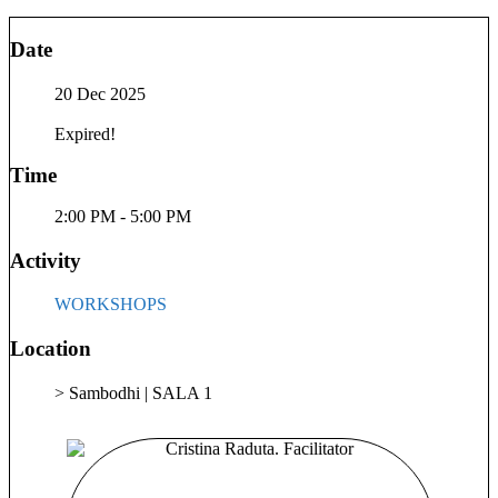
sprijinind transformări individuale care devin ecouri evolutive
la nivel de grup. Am studiat la EDALT Institut – Cluj Napoca,
Date
Jungian Coaching School Israel, unde am obținut diplomă
internațională, precum și în Collective Shift cu Oana Niculae.
20 Dec 2025
Sunt L2 Practitioner Points of You, formator, consilier de
dezvoltare personală prin artă și arte combinate, și Ambasador
Expired!
al Academiei de Journaling. Toate aceste formări sunt punțile
prin care creez spații sigure, profunde și transformatoare —
Time
fie că lucrăm cu corpul, cu energia, cu întrebările dificile sau
cu tăcerile care vorbesc. Lucrez cu oameni care vor să se
2:00 PM - 5:00 PM
cunoască mai bine. Oameni care simt. Care caută. Care cresc.
Activity
WORKSHOPS
Location
> Sambodhi | SALA 1