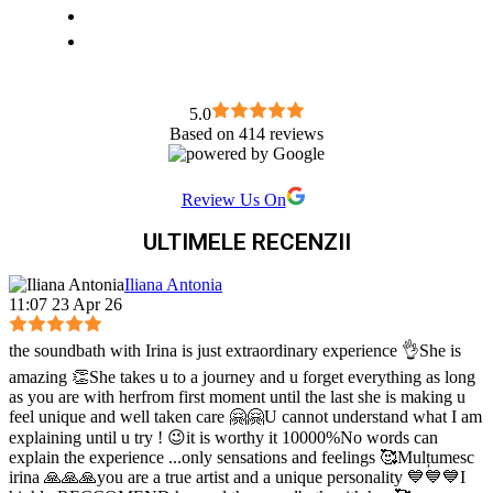
5.0
Based on 414 reviews
Review Us On
ULTIMELE RECENZII
Iliana Antonia
11:07 23 Apr 26
the soundbath with Irina is just extraordinary experience 👌She is
amazing 👏She takes u to a journey and u forget everything as long
as you are with herfrom first moment until the last she is making u
feel unique and well taken care 🤗🤗U cannot understand what I am
explaining until u try ! 😉it is worthy it 10000%No words can
explain the experience ...only sensations and feelings 🥰Mulțumesc
irina 🙏🙏🙏you are a true artist and a unique personality 💙💙💙I