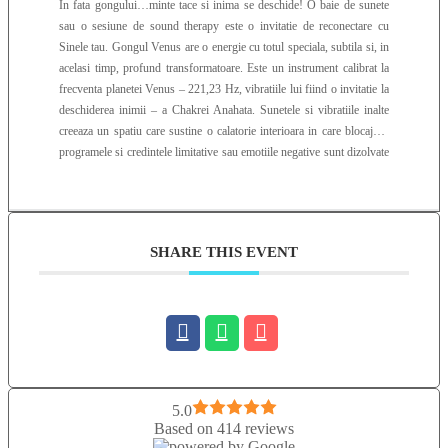
In fata gongului…minte tace si inima se deschide! O baie de sunete
sau o sesiune de sound therapy este o invitatie de reconectare cu
Sinele tau. Gongul Venus are o energie cu totul speciala, subtila si, in
acelasi timp, profund transformatoare. Este un instrument calibrat la
frecventa planetei Venus – 221,23 Hz, vibratiile lui fiind o invitatie la
deschiderea inimii – a Chakrei Anahata. Sunetele si vibratiile inalte
creeaza un spatiu care sustine o calatorie interioara in care blocajele,
programele si credintele limitative sau emotiile negative sunt dizolvate
si inlocuite de iubirea neconditionata. Bolul de cuartz roz, acordat la
frecventa 432Hz – recunoscuta pentru proprietatile sale de armonizare
si impamantare, ajuta – de asemenea – la alinierea cu centrul nostru
energetic al inimii. Suntele pe care le emite sunt profunde, creand o
SHARE THIS EVENT
rezonanta relaxanta care sustine spatiul pentru liniste interioara,
vindecare si conectare cu Sinele. Toba metalica este calibrata la
frecventa notei La – ale carei tonuri sustin, de asemenea, deschiderea
inimii, impamantarea si conexiunea noastra Cer-Pamant. Scoica este
un instrument stravechi care deschide spatiul de curatare prin vibratiile
puternice ce disloca si elibereaza programe, credinte si emotii care
blocheaza Ce aveti de facut intr-o sedinta de sound therapy? Nimic!
Doar sa fiti deschise, curioase si sa va dati voie sa va bucurati de baia
5.0
de sunete! Gongul Venus si instrumentele folosite in timpul sesiunii
Based on 414 reviews
de sound therapy sunt o invitatie la conectarea cu iubirea