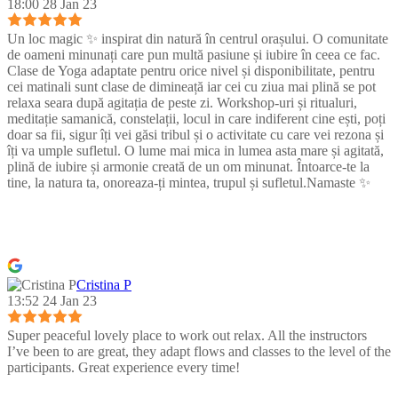
18:00 28 Jan 23
Un loc magic ✨ inspirat din natură în centrul orașului. O comunitate
de oameni minunați care pun multă pasiune și iubire în ceea ce fac.
Clase de Yoga adaptate pentru orice nivel și disponibilitate, pentru
cei matinali sunt clase de dimineață iar cei cu ziua mai plină se pot
relaxa seara după agitația de peste zi. Workshop-uri și ritualuri,
meditație samanică, constelații, locul in care indiferent cine ești, poți
doar sa fii, sigur îți vei găsi tribul și o activitate cu care vei rezona și
îți va umple sufletul. O lume mai mica in lumea asta mare și agitată,
plină de iubire și armonie creată de un om minunat. Întoarce-te la
tine, la natura ta, onoreaza-ți mintea, trupul și sufletul.Namaste ✨
Cristina P
13:52 24 Jan 23
Super peaceful lovely place to work out relax. All the instructors
I’ve been to are great, they adapt flows and classes to the level of the
participants. Great experience every time!