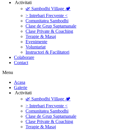
‎ ‎Activitati‎
🌿 Sambodhi Village 🏕️
> Intrebari Frecvente <
Comunitatea Sambodhi
Clase de Grup Saptamanale
Clase Private & Coaching
Terapie & Masaj
‎Evenimente
Voluntariat
‏‏‎Instructori & Facilitatori
Colaborare
Contact
Menu
‎Acasa
Galerie
‎ ‎Activitati‎
🌿 Sambodhi Village 🏕️
> Intrebari Frecvente <
Comunitatea Sambodhi
Clase de Grup Saptamanale
Clase Private & Coaching
Terapie & Masaj