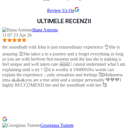
Review Us On
ULTIMELE RECENZII
Iliana Antonia
11:07 23 Apr 26
the soundbath with Irina is just extraordinary experience 👌She is
amazing 👏She takes u to a journey and u forget everything as long
as you are with herfrom first moment until the last she is making u
feel unique and well taken care 🤗🤗U cannot understand what I am
explaining until u try ! 😉it is worthy it 10000%No words can
explain the experience ...only sensations and feelings 🥰Mulțumesc
irina 🙏🙏🙏you are a true artist and a unique personality 💙💙💙I
highly RECCOMEND her and the soundbath with her 🥰
Georgiana Tuinete