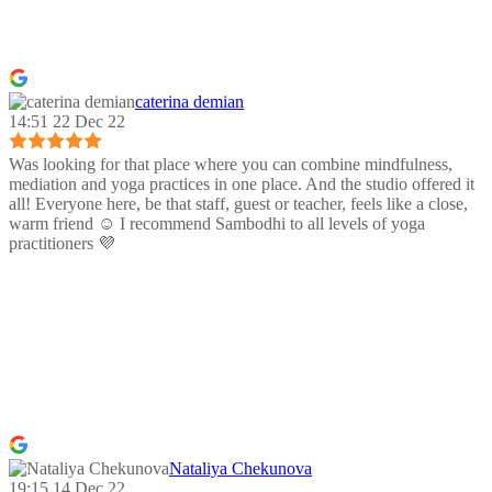
caterina demian
14:51 22 Dec 22
Was looking for that place where you can combine mindfulness,
mediation and yoga practices in one place. And the studio offered it
all! Everyone here, be that staff, guest or teacher, feels like a close,
warm friend ☺️ I recommend Sambodhi to all levels of yoga
practitioners 💜
Nataliya Chekunova
19:15 14 Dec 22