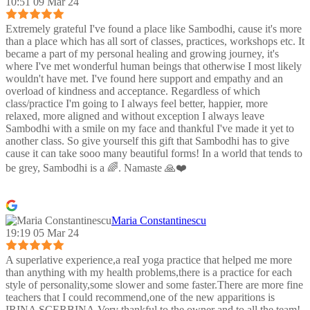
10:51 09 Mar 24
Extremely grateful I've found a place like Sambodhi, cause it's more
than a place which has all sort of classes, practices, workshops etc. It
became a part of my personal healing and growing journey, it's
where I've met wonderful human beings that otherwise I most likely
wouldn't have met. I've found here support and empathy and an
overload of kindness and acceptance. Regardless of which
class/practice I'm going to I always feel better, happier, more
relaxed, more aligned and without exception I always leave
Sambodhi with a smile on my face and thankful I've made it yet to
another class. So give yourself this gift that Sambodhi has to give
cause it can take sooo many beautiful forms! In a world that tends to
be grey, Sambodhi is a 🌈. Namaste 🙏❤️
Maria Constantinescu
19:19 05 Mar 24
A superlative experience,a reaI yoga practice that helped me more
than anything with my health problems,there is a practice for each
style of personality,some slower and some faster.There are more fine
teachers that I could recommend,one of the new apparitions is
IRINA SCERBINA.Very thankful to the owner and to all the team!