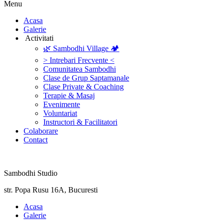
Menu
‎Acasa
Galerie
‎ ‎Activitati‎
🌿 Sambodhi Village 🏕️
> Intrebari Frecvente <
Comunitatea Sambodhi
Clase de Grup Saptamanale
Clase Private & Coaching
Terapie & Masaj
‎Evenimente
Voluntariat
‏‏‎Instructori & Facilitatori
Colaborare
Contact
Sambodhi Studio
str. Popa Rusu 16A, Bucuresti
‎Acasa
Galerie