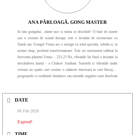
ANA PÂRLOAGĂ. GONG MASTER
In fata gongului…minte tace si inima se deschide! O baie de sunete
sau o sesiune de sound therapy este o invitatie de reconectare cu
Sinele tau. Gongul Venus are o energie cu totul speciala, subtila si, in
acelasi timp, profund transformatoare. Este un instrument calibrat la
frecventa planetei Venus – 221,23 Hz, vibratiile lui fiind o invitatie la
deschiderea inimii – a Chakrei Anahata. Sunetele si vibratiile inalte
creeaza un spatiu care sustine o calatorie interioara in care blocajele,
programele si credintele limitative sau emotiile negative sunt dizolvate
si inlocuite de iubirea neconditionata. Bolul de cuartz roz, acordat la
frecventa 432Hz – recunoscuta pentru proprietatile sale de armonizare
si impamantare, ajuta – de asemenea – la alinierea cu centrul nostru
DATE
energetic al inimii. Suntele pe care le emite sunt profunde, creand o
rezonanta relaxanta care sustine spatiul pentru liniste interioara,
06 Feb 2026
vindecare si conectare cu Sinele. Toba metalica este calibrata la
frecventa notei La – ale carei tonuri sustin, de asemenea, deschiderea
Expired!
inimii, impamantarea si conexiunea noastra Cer-Pamant. Scoica este
un instrument stravechi care deschide spatiul de curatare prin vibratiile
TIME