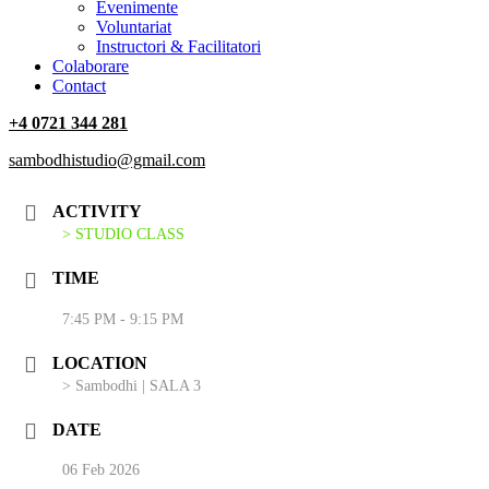
‎Evenimente
Voluntariat
‏‏‎Instructori & Facilitatori
Colaborare
Contact
+4 0721 344 281
sambodhistudio@gmail.com
ACTIVITY
> STUDIO CLASS
TIME
7:45 PM - 9:15 PM
LOCATION
> Sambodhi | SALA 3
DATE
06 Feb 2026