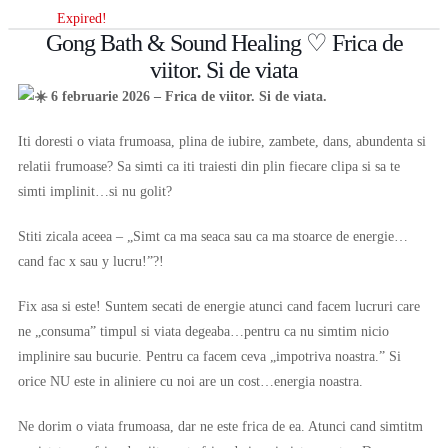
Expired!
Gong Bath & Sound Healing ♡ Frica de
viitor. Si de viata
6 februarie 2026 – Frica de viitor. Si de viata.
Iti doresti o viata frumoasa, plina de iubire, zambete, dans, abundenta si
relatii frumoase? Sa simti ca iti traiesti din plin fiecare clipa si sa te
simti implinit…si nu golit?
Stiti zicala aceea – „Simt ca ma seaca sau ca ma stoarce de energie…
cand fac x sau y lucru!”?!
Fix asa si este! Suntem secati de energie atunci cand facem lucruri care
ne „consuma” timpul si viata degeaba…pentru ca nu simtim nicio
implinire sau bucurie. Pentru ca facem ceva „impotriva noastra.” Si
orice NU este in aliniere cu noi are un cost…energia noastra.
Ne dorim o viata frumoasa, dar ne este frica de ea. Atunci cand simtitm