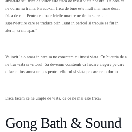
anxietate sau frica de viitor este frica de insasi viata noastra. De ceea ce
ne dorim sa traim. Paradoxal, frica de bine este mult mai mare decat
frica de rau. Pentru ca toate fricile noastre ne tin in starea de
supravietuire care se traduce prin „sunt in pericol si trebuie sa fiu in
alerta, sa ma apar.”
Va invit la o seara in care sa ne conectam cu insasi viata. Cu bucuria de a
ne trai viata si viitorul. Sa devenim constienti ca fiecare alegere pe care
o facem inseamna un pas pentru viitorul si viata pe care ne-o dorim.
Daca facem ce ne umple de viata, de ce ne mai este frica?
Gong Bath & Sound