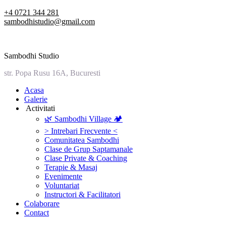
Skip
+4 0721 344 281
to
sambodhistudio@gmail.com
content
Sambodhi Studio
str. Popa Rusu 16A, Bucuresti
‎Acasa
Galerie
‎ ‎Activitati‎
🌿 Sambodhi Village 🏕️
> Intrebari Frecvente <
Comunitatea Sambodhi
Clase de Grup Saptamanale
Clase Private & Coaching
Terapie & Masaj
‎Evenimente
Voluntariat
‏‏‎Instructori & Facilitatori
Colaborare
Contact