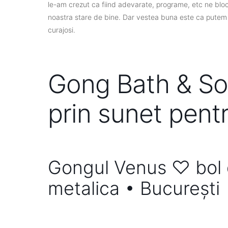
le-am crezut ca fiind adevarate, programe, etc ne blocam
noastra stare de bine. Dar vestea buna este ca putem s
curajosi.
Gong Bath & So
prin sunet pent
Gongul Venus ♡ bol d
metalica • București