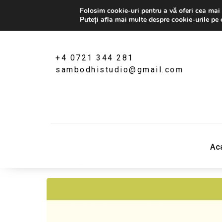
Folosim cookie-uri pentru a vă oferi cea mai 
Puteți afla mai multe despre cookie-urile pe 
+4 0721 344 281
sambodhistudio@gmail.com
Sambodhi Studio
‎Ac
str. Popa Rusu 16A, Bucuresti