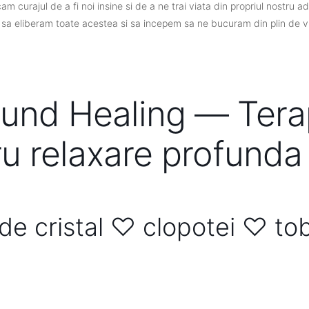
 curajul de a fi noi insine si de a ne trai viata din propriul nostru ad
a eliberam toate acestea si sa incepem sa ne bucuram din plin de viat
und Healing — Tera
ru relaxare profunda
e cristal ♡ clopotei ♡ to