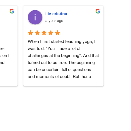
ilie cristina
a year ago
When I first started teaching yoga, I 
I love thi
er 
was told: "You’ll face a lot of 
experienc
ion I 
challenges at the beginning". And that 
teachers
end
turned out to be true. The beginning 
people y
can be uncertain, full of questions 
you!
and moments of doubt. But those 
challenges become lighter when 
you’re surrounded by the right people 
— those who truly support you.That’s 
exactly what I found at Sambodhi 
Studio, and especially in Marius, the 
one who leads it. From the very 
beginning, when I started teaching 