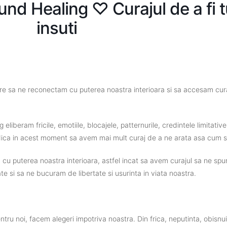
nd Healing ♡ Curajul de a fi t
insuti
re sa ne reconectam cu puterea noastra interioara si sa accesam curaj
iberam fricile, emotiile, blocajele, patternurile, credintele limitative
iedica in acest moment sa avem mai mult curaj de a ne arata asa cum
cu puterea noastra interioara, astfel incat sa avem curajul sa ne spu
e si sa ne bucuram de libertate si usurinta in viata noastra.
entru noi, facem alegeri impotriva noastra. Din frica, neputinta, obisnu