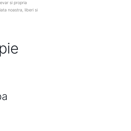
evar si propria
impamantarea si conexiunea
a noastra, liberi si
noastra Cer-Pamant. Scoica
este un instrument stravechi
care deschide spatiul de
curatare prin vibratiile
puternice ce disloca si
pie
elibereaza programe,
credinte si emotii care
blocheaza Ce aveti de facut
intr-o sedinta de sound
therapy? Nimic! Doar sa fiti
deschise, curioase si sa va
dati voie sa va bucurati de
baia de sunete! Gongul
Venus si instrumentele
ba
folosite in timpul sesiunii de
sound therapy sunt o
invitatie la conectarea cu
iubirea neconditionata si cu
abundenta, in toate formele
ei.