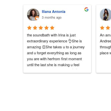
Iliana Antonia
3 months ago
the soundbath with Irina is just 
An ama
extraordinary experience 👌She is 
Andreea
amazing 👏She takes u to a journey 
through
and u forget everything as long as 
place 
you are with herfrom first moment 
until the last she is making u feel 
unique and well taken care 🤗🤗U 
cannot understand what I am 
explaining until u try ! 😉it is worthy it 
10000%No words can explain the 
experience ...only sensations and 
feelings 🥰Mulțumesc irina 🙏🙏🙏
you are a true artist and a unique 