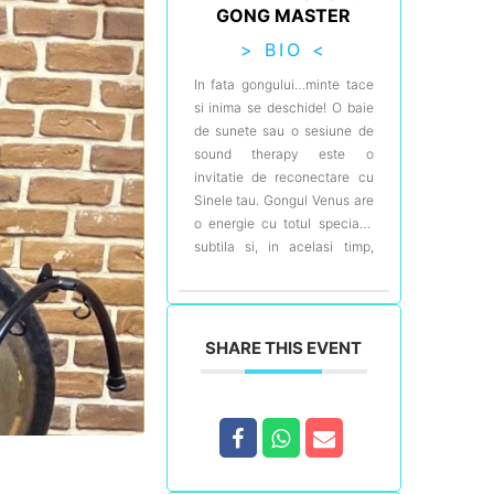
GONG MASTER
> BIO <
In fata gongului…minte tace
si inima se deschide! O baie
de sunete sau o sesiune de
sound therapy este o
invitatie de reconectare cu
Sinele tau. Gongul Venus are
o energie cu totul speciala,
subtila si, in acelasi timp,
profund transformatoare.
Este un instrument calibrat la
frecventa planetei Venus –
221,23 Hz, vibratiile lui fiind o
SHARE THIS EVENT
invitatie la deschiderea inimii
– a Chakrei Anahata.
Sunetele si vibratiile inalte
creeaza un spatiu care
sustine o calatorie interioara
in care blocajele, programele