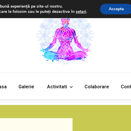
bună experiență pe site-ul nostru.
Accepta
care le folosim sau le puteți dezactiva în
setari
.
‎Acasa
Galerie
‎ ‎Activitati‎
Colaborare
Cont
asa
Galerie
‎ ‎Activitati‎
Colaborare
Cont