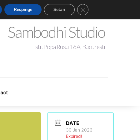
Close GDPR Cookie Banner
Respinge
Setari
Sambodhi Studio
str. Popa Rusu 16A, Bucuresti
+4 0721 344 281
act
act
sambodhistudio@gmail.com
DATE
30 Jan 2026
Expired!