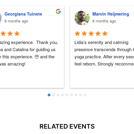
Georgiana Tuinete
Marvin Heijmering
8 months ago
8 months ago
zing experience.  Thank you, 
Lidia’s serenity and calming 
 and Catalina for guiding us 
presence transcends through h
 this experience. 🥹 and the 
yoga practice. After every sess
was amazing!
feel reborn. Strongly recomm
RELATED EVENTS