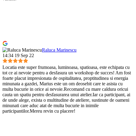
Raluca Marinescu
14:34 19 Sep 22
Locatia este super frumoasa, luminoasa, spatioasa, este echipata cu
tot ce ai nevoie pentru a desfasura un workshop de succes! Am fost
foarte placut impresionata de ospitalitatea, proptitudinea si energia
minunata a gazdei, Marius este un om deosebit care te asista cu
multa bucurie in orice ai nevoie.Recomand cu mare caldura oricui
cauta un spatiu pentru desfasurarea unui atelier.Iar ca participant, ai
de unde alege, exista o multitudine de ateliere, sustinute de oameni
minunati care aduc atat de multa bucurie in inimile
participantilor.Mereu revin cu placere!