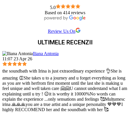
5.0
Based on 414 reviews
Review Us On
ULTIMELE RECENZII
Iliana Antonia
11:07 23 Apr 26
the soundbath with Irina is just extraordinary experience 👌She is
amazing 👏She takes u to a journey and u forget everything as long
as you are with herfrom first moment until the last she is making u
feel unique and well taken care 🤗🤗U cannot understand what I am
explaining until u try ! 😉it is worthy it 10000%No words can
explain the experience ...only sensations and feelings 🥰Mulțumesc
irina 🙏🙏🙏you are a true artist and a unique personality 💙💙💙I
highly RECCOMEND her and the soundbath with her 🥰