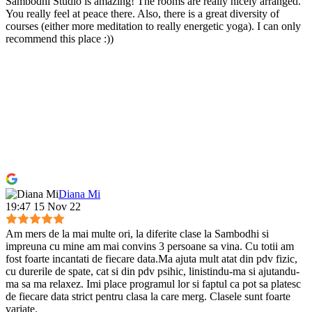
Sambodhi Studio is amazing! The rooms are really nicely arranged.
You really feel at peace there. Also, there is a great diversity of
courses (either more meditation to really energetic yoga). I can only
recommend this place :))
Diana Mi
19:47 15 Nov 22
Am mers de la mai multe ori, la diferite clase la Sambodhi si
impreuna cu mine am mai convins 3 persoane sa vina. Cu totii am
fost foarte incantati de fiecare data.Ma ajuta mult atat din pdv fizic,
cu durerile de spate, cat si din pdv psihic, linistindu-ma si ajutandu-
ma sa ma relaxez. Imi place programul lor si faptul ca pot sa platesc
de fiecare data strict pentru clasa la care merg. Clasele sunt foarte
variate.