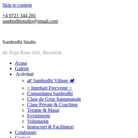
Skip to content
+4 0721 344 281
sambodhistudio@gmail.com
Sambodhi Studio
str. Popa Rusu 16A, Bucuresti
‎Acasa
Galerie
‎ ‎Activitati‎
🌿 Sambodhi Village 🏕️
> Intrebari Frecvente <
Comunitatea Sambodhi
Clase de Grup Saptamanale
Clase Private & Coaching
Terapie & Masaj
‎Evenimente
Voluntariat
‏‏‎Instructori & Facilitatori
Colaborare
Contact