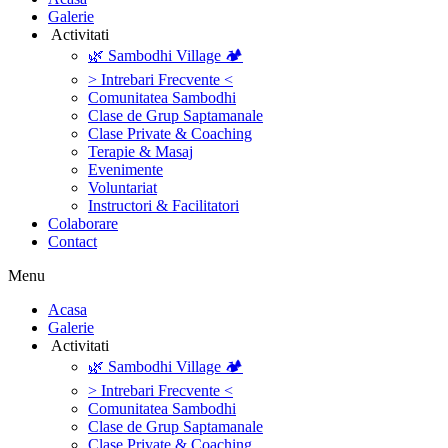
Galerie
‎ ‎Activitati‎
🌿 Sambodhi Village 🏕️
> Intrebari Frecvente <
Comunitatea Sambodhi
Clase de Grup Saptamanale
Clase Private & Coaching
Terapie & Masaj
‎Evenimente
Voluntariat
‏‏‎Instructori & Facilitatori
Colaborare
Contact
Menu
‎Acasa
Galerie
‎ ‎Activitati‎
🌿 Sambodhi Village 🏕️
> Intrebari Frecvente <
Comunitatea Sambodhi
Clase de Grup Saptamanale
Clase Private & Coaching