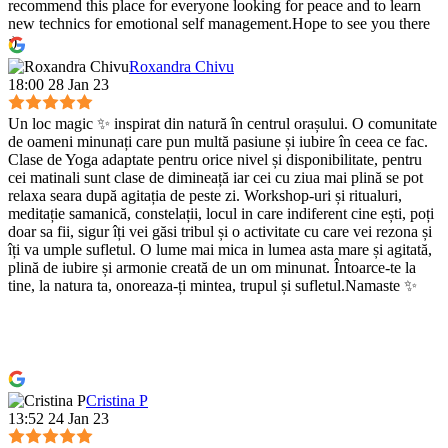
recommend this place for everyone looking for peace and to learn
new technics for emotional self management.Hope to see you there
:)
Roxandra Chivu
18:00 28 Jan 23
Un loc magic ✨ inspirat din natură în centrul orașului. O comunitate
de oameni minunați care pun multă pasiune și iubire în ceea ce fac.
Clase de Yoga adaptate pentru orice nivel și disponibilitate, pentru
cei matinali sunt clase de dimineață iar cei cu ziua mai plină se pot
relaxa seara după agitația de peste zi. Workshop-uri și ritualuri,
meditație samanică, constelații, locul in care indiferent cine ești, poți
doar sa fii, sigur îți vei găsi tribul și o activitate cu care vei rezona și
îți va umple sufletul. O lume mai mica in lumea asta mare și agitată,
plină de iubire și armonie creată de un om minunat. Întoarce-te la
tine, la natura ta, onoreaza-ți mintea, trupul și sufletul.Namaste ✨
Cristina P
13:52 24 Jan 23