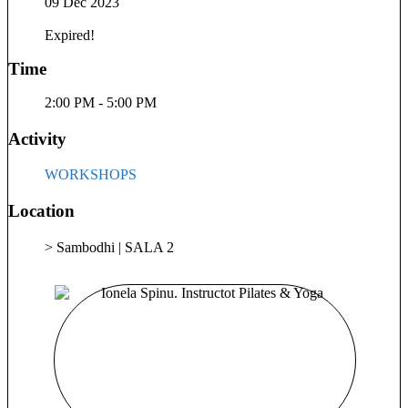
09 Dec 2023
când ne bucurăm de timpul petrecut cu noi 💕. Te astept cu
mare drag la o experiență de Pilates / Yoga 🙏🤍
Expired!
Time
2:00 PM - 5:00 PM
Activity
WORKSHOPS
Location
> Sambodhi | SALA 2