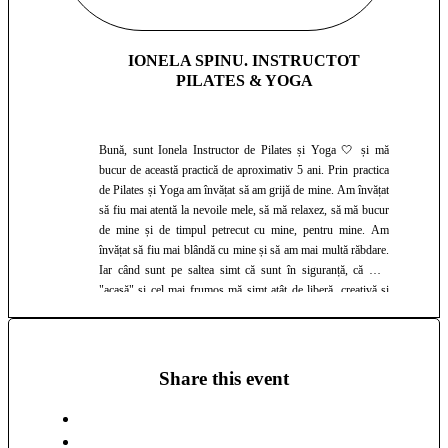
IONELA SPINU. INSTRUCTOT
PILATES & YOGA
Bună, sunt Ionela Instructor de Pilates și Yoga 🤍 și mă
bucur de această practică de aproximativ 5 ani. Prin practica
de Pilates și Yoga am învățat să am grijă de mine. Am învățat
să fiu mai atentă la nevoile mele, să mă relaxez, să mă bucur
de mine și de timpul petrecut cu mine, pentru mine. Am
învățat să fiu mai blândă cu mine și să am mai multă răbdare.
Iar când sunt pe saltea simt că sunt în siguranță, că sunt
"acasă" și cel mai frumos mă simt atât de liberă, creativă și
autentică. La clase ne conectam cu respirația, cu corpul
nostru, învățăm să avem răbdare cu noi, să ne deconectăm și
să ne putem pe primul plan. Ora de Pilates/Yoga este doar o
reamintire despre cum suntem noi atunci când e liniște în
Share this event
interiorul nostru și când ne bucurăm de timpul petrecut cu noi
💕. Te astept cu mare drag la o experiență de Pilates / Yoga
🙏🤍