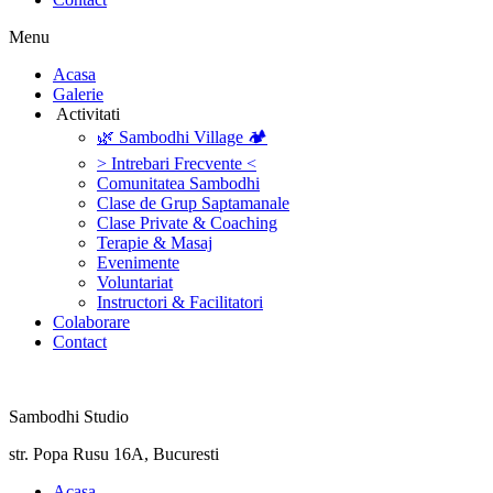
Menu
‎Acasa
Galerie
‎ ‎Activitati‎
🌿 Sambodhi Village 🏕️
> Intrebari Frecvente <
Comunitatea Sambodhi
Clase de Grup Saptamanale
Clase Private & Coaching
Terapie & Masaj
‎Evenimente
Voluntariat
‏‏‎Instructori & Facilitatori
Colaborare
Contact
Sambodhi Studio
str. Popa Rusu 16A, Bucuresti
‎Acasa