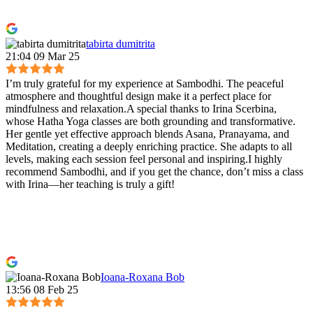
tabirta dumitrita
21:04 09 Mar 25
I’m truly grateful for my experience at Sambodhi. The peaceful
atmosphere and thoughtful design make it a perfect place for
mindfulness and relaxation.A special thanks to Irina Scerbina,
whose Hatha Yoga classes are both grounding and transformative.
Her gentle yet effective approach blends Asana, Pranayama, and
Meditation, creating a deeply enriching practice. She adapts to all
levels, making each session feel personal and inspiring.I highly
recommend Sambodhi, and if you get the chance, don’t miss a class
with Irina—her teaching is truly a gift!
Ioana-Roxana Bob
13:56 08 Feb 25