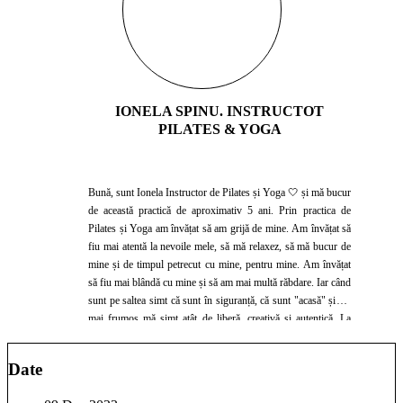
IONELA SPINU. INSTRUCTOT
PILATES & YOGA
Bună, sunt Ionela Instructor de Pilates și Yoga 🤍 și mă bucur
de această practică de aproximativ 5 ani. Prin practica de
Pilates și Yoga am învățat să am grijă de mine. Am învățat să
fiu mai atentă la nevoile mele, să mă relaxez, să mă bucur de
mine și de timpul petrecut cu mine, pentru mine. Am învățat
să fiu mai blândă cu mine și să am mai multă răbdare. Iar când
sunt pe saltea simt că sunt în siguranță, că sunt "acasă" și cel
mai frumos mă simt atât de liberă, creativă și autentică. La
clase ne conectam cu respirația, cu corpul nostru, învățăm să
avem răbdare cu noi, să ne deconectăm și să ne putem pe
Date
primul plan. Ora de Pilates/Yoga este doar o reamintire despre
cum suntem noi atunci când e liniște în interiorul nostru și