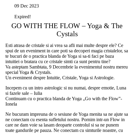
09 Dec 2023
Expired!
GO WITH THE FLOW – Yoga & The
Cystals
Esti atrasa de cristale si ai vrea sa afli mai multe despre ele? Ce
spui de un eveniment in care poti sa decoperi magia cristalelor, sa
te bucuri de o practica blanda de Yoga si sa-ti faci pe baza
intuitiei o bratara cu ce cristale simti ca sunt pentru tine?
Va asteptam Sambtata, 9 Decembrie la evenimentul nostru mereu
special Yoga & Crystals.
Un eveniment despre Intuitie, Cristale, Yoga si Astrologie.
Incepem cu un intro astrologic si nu numai, despre emotie, Luna
si fazele sale – Iulia
Continuam cu o practica blanda de Yoga „Go with the Flow”-
Ionela
Ne bucuram impreuna de o sesiune de Yoga menita sa ne ajute sa
ne conectam cu esenta sufletului nostru. Pornim intr-un Flow in
care ne dam voie sa lasam deoparte controlul si sa ne punem
toate gandurile pe pauza. Ne conectam cu simturile noastre, cu