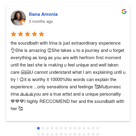
Iliana Antonia
3 months ago
the soundbath with Irina is just extraordinary experience 
👌She is amazing 👏She takes u to a journey and u forget 
everything as long as you are with herfrom first moment 
until the last she is making u feel unique and well taken 
care 🤗🤗U cannot understand what I am explaining until u 
try ! 😉it is worthy it 10000%No words can explain the 
experience ...only sensations and feelings 🥰Mulțumesc 
irina 🙏🙏🙏you are a true artist and a unique personality 
💙💙💙I highly RECCOMEND her and the soundbath with 
her 🥰