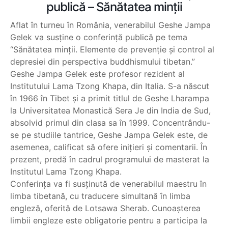
publică – Sănătatea minții
Aflat în turneu în România, venerabilul Geshe Jampa
Gelek va susține o conferință publică pe tema
“Sănătatea minții. Elemente de prevenție și control al
depresiei din perspectiva buddhismului tibetan.”
Geshe Jampa Gelek este profesor rezident al
Institutului Lama Tzong Khapa, din Italia. S-a născut
în 1966 în Tibet și a primit titlul de Geshe Lharampa
la Universitatea Monastică Sera Je din India de Sud,
absolvid primul din clasa sa în 1999. Concentrându-
se pe studiile tantrice, Geshe Jampa Gelek este, de
asemenea, calificat să ofere inițieri și comentarii. În
prezent, predă în cadrul programului de masterat la
Institutul Lama Tzong Khapa.
Conferința va fi susținută de venerabilul maestru în
limba tibetană, cu traducere simultană în limba
engleză, oferită de Lotsawa Sherab. Cunoașterea
limbii engleze este obligatorie pentru a participa la