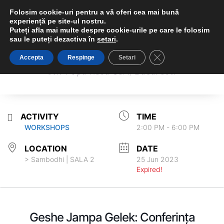
Folosim cookie-uri pentru a vă oferi cea mai bună
experiență pe site-ul nostru.
Puteți afla mai multe despre cookie-urile pe care le folosim
sau le puteți dezactiva în
setari
.
Sambodhi Studio
Close GDPR Cookie 
Accepta
Respinge
Setari
Sambodhi Studio
str. Popa Rusu 16A, Bucuresti
str. Popa Rusu 16A, Bucuresti
ACTIVITY
TIME
2:00 PM - 6:00 PM
WORKSHOPS
LOCATION
DATE
> Sambodhi | SALA 2
25 Jun 2023
Expired!
Geshe Jampa Gelek: Conferința