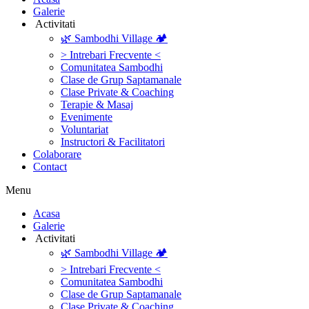
Galerie
‎ ‎Activitati‎
🌿 Sambodhi Village 🏕️
> Intrebari Frecvente <
Comunitatea Sambodhi
Clase de Grup Saptamanale
Clase Private & Coaching
Terapie & Masaj
‎Evenimente
Voluntariat
‏‏‎Instructori & Facilitatori
Colaborare
Contact
Menu
‎Acasa
Galerie
‎ ‎Activitati‎
🌿 Sambodhi Village 🏕️
> Intrebari Frecvente <
Comunitatea Sambodhi
Clase de Grup Saptamanale
Clase Private & Coaching