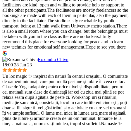
facilitators are kind, open and willing to provide help or support to
all the other participants.The facilitators are mostly freelancers so the
bookings are made with each of them in particular, also the payment,
directly to the facilitator.The studio easily reachable by public
transport, being at 13 min walk from University metro station.There
is also a small room where you can change, but the belongings must
be taken with you in the class as there are no lockers.I truly
recommend this place for everyone looking for peace and to learn
new technics for emotional self management.Hope to see you there
:)
Roxandra Chivu
18:00 28 Jan 23
Un loc magic ✨ inspirat din natură în centrul orașului. O comunitate
de oameni minunați care pun multă pasiune și iubire în ceea ce fac.
Clase de Yoga adaptate pentru orice nivel și disponibilitate, pentru
cei matinali sunt clase de dimineață iar cei cu ziua mai plină se pot
relaxa seara după agitația de peste zi. Workshop-uri și ritualuri,
meditație samanică, constelații, locul in care indiferent cine ești, poți
doar sa fii, sigur îți vei găsi tribul și o activitate cu care vei rezona și
îți va umple sufletul. O lume mai mica in lumea asta mare și agitată,
plină de iubire și armonie creată de un om minunat. Întoarce-te la
tine, la natura ta, onoreaza-ți mintea, trupul și sufletul.Namaste ✨