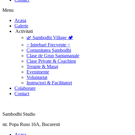
Menu
‎Acasa
Galerie
‎ ‎Activitati‎
🌿 Sambodhi Village 🏕️
> Intrebari Frecvente <
Comunitatea Sambodhi
Clase de Grup Saptamanale
Clase Private & Coaching
Terapie & Masaj
‎Evenimente
Voluntariat
‏‏‎Instructori & Facilitatori
Colaborare
Contact
Sambodhi Studio
str. Popa Rusu 16A, Bucuresti
‎Acasa