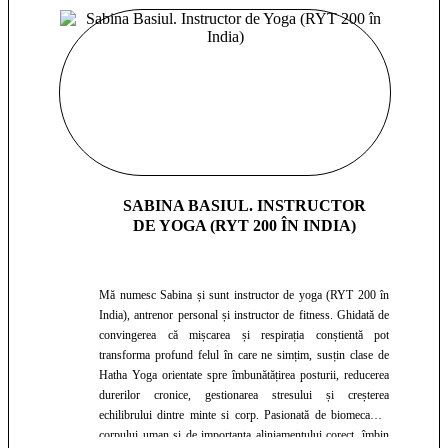
SABINA BASIUL. INSTRUCTOR
DE YOGA (RYT 200 ÎN INDIA)
Mă numesc Sabina și sunt instructor de yoga (RYT 200 în
India), antrenor personal și instructor de fitness. Ghidată de
convingerea că mișcarea și respirația conștientă pot
transforma profund felul în care ne simțim, susțin clase de
Hatha Yoga orientate spre îmbunătățirea posturii, reducerea
durerilor cronice, gestionarea stresului și creșterea
echilibrului dintre minte si corp. Pasionată de biomecanica
corpului uman și de importanța aliniamentului corect, îmbin