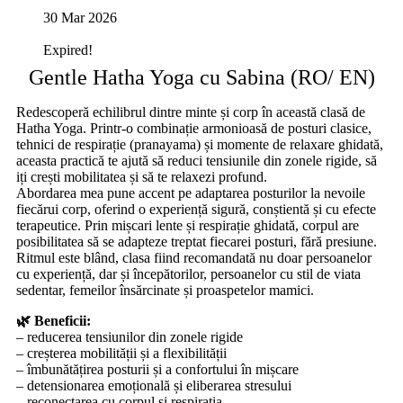
30 Mar 2026
Expired!
Gentle Hatha Yoga cu Sabina (RO/ EN)
Redescoperă echilibrul dintre minte și corp în această clasă de
Hatha Yoga. Printr-o combinație armonioasă de posturi clasice,
tehnici de respirație (pranayama) și momente de relaxare ghidată,
aceasta practică te ajută să reduci tensiunile din zonele rigide, să
iți crești mobilitatea și să te relaxezi profund.
Abordarea mea pune accent pe adaptarea posturilor la nevoile
fiecărui corp, oferind o experiență sigură, conștientă și cu efecte
terapeutice. Prin mișcari lente și respirație ghidată, corpul are
posibilitatea să se adapteze treptat fiecarei posturi, fără presiune.
Ritmul este blând, clasa fiind recomandată nu doar persoanelor
cu experiență, dar și începătorilor, persoanelor cu stil de viata
sedentar, femeilor însărcinate și proaspetelor mamici.
🌿 Beneficii:
– reducerea tensiunilor din zonele rigide
– creșterea mobilității și a flexibilității
– îmbunătățirea posturii și a confortului în mișcare
– detensionarea emoțională și eliberarea stresului
– reconectarea cu corpul și respirația