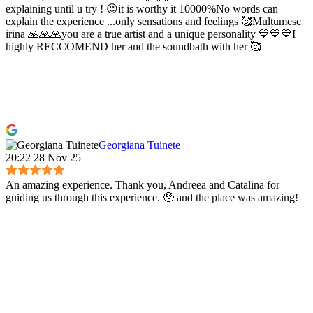
explaining until u try ! 😉it is worthy it 10000%No words can
explain the experience ...only sensations and feelings 🥰Mulțumesc
irina 🙏🙏🙏you are a true artist and a unique personality 💙💙💙I
highly RECCOMEND her and the soundbath with her 🥰
Georgiana Tuinete
20:22 28 Nov 25
An amazing experience. Thank you, Andreea and Catalina for
guiding us through this experience. 🥹 and the place was amazing!