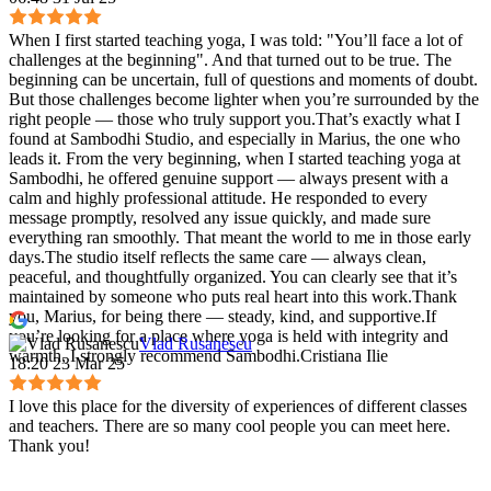
When I first started teaching yoga, I was told: "You’ll face a lot of
challenges at the beginning". And that turned out to be true. The
beginning can be uncertain, full of questions and moments of doubt.
But those challenges become lighter when you’re surrounded by the
right people — those who truly support you.That’s exactly what I
found at Sambodhi Studio, and especially in Marius, the one who
leads it. From the very beginning, when I started teaching yoga at
Sambodhi, he offered genuine support — always present with a
calm and highly professional attitude. He responded to every
message promptly, resolved any issue quickly, and made sure
everything ran smoothly. That meant the world to me in those early
days.The studio itself reflects the same care — always clean,
peaceful, and thoughtfully organized. You can clearly see that it’s
maintained by someone who puts real heart into this work.Thank
you, Marius, for being there — steady, kind, and supportive.If
you’re looking for a place where yoga is held with integrity and
Vlad Rusanescu
warmth, I strongly recommend Sambodhi.Cristiana Ilie
18:20 23 Mar 25
I love this place for the diversity of experiences of different classes
and teachers. There are so many cool people you can meet here.
Thank you!