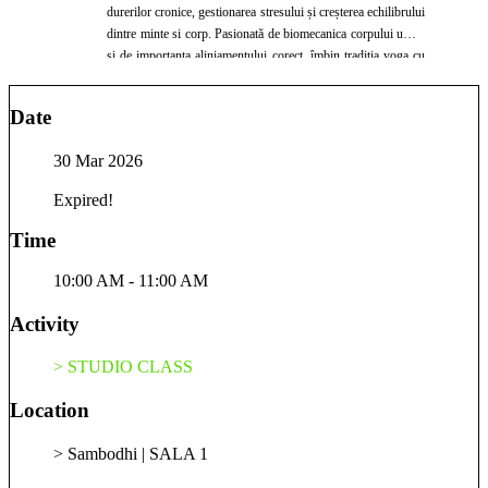
durerilor cronice, gestionarea stresului și creșterea echilibrului
dintre minte si corp. Pasionată de biomecanica corpului uman
și de importanța aliniamentului corect, îmbin tradiția yoga cu
principiile mișcării funcționale moderne. Abordarea mea pune
accent pe adaptarea posturilor la nevoile fiecărui corp, oferind
Date
o practica sigură, conștientă și cu efecte terapeutice. Pentru
mine, yoga a început ca un sprijin fizic- m-a ajutat să îmi cresc
30 Mar 2026
mobilitatea, să gestionez perioadele dureroase cauzate de
afecțiunile articulare si sa rămân activă in ciuda acestora. In
Expired!
timp, impactul a devenit mult mai profund: am învățat să
găsesc echilibrul intre un corp sănătos si o minte liniștită, să
Time
mă cunosc mai bine și să mă accept așa cum sunt. Prin clase
mele, doresc să ofer mai departe din energia și cunoștințele
10:00 AM - 11:00 AM
acumulate, susținându-i pe ceilalți în propriul proces de
transformare.
Activity
> STUDIO CLASS
Location
> Sambodhi | SALA 1