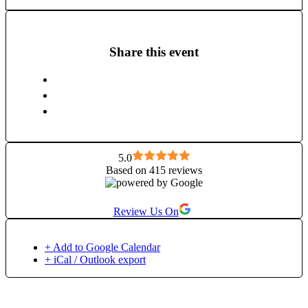
tradiția yoga cu principiile mișcării funcționale moderne.
Abordarea mea pune accent pe adaptarea posturilor la nevoile
fiecărui corp, oferind o practica sigură, conștientă și cu efecte
terapeutice. Pentru mine, yoga a început ca un sprijin fizic-
Share this event
m-a ajutat să îmi cresc mobilitatea, să gestionez perioadele
dureroase cauzate de afecțiunile articulare si sa rămân activă
in ciuda acestora. In timp, impactul a devenit mult mai
profund: am învățat să găsesc echilibrul intre un corp sănătos
si o minte liniștită, să mă cunosc mai bine și să mă accept așa
cum sunt. Prin clase mele, doresc să ofer mai departe din
energia și cunoștințele acumulate, susținându-i pe ceilalți în
propriul proces de transformare.
5.0
Based on 415 reviews
Review Us On
+ Add to Google Calendar
+ iCal / Outlook export