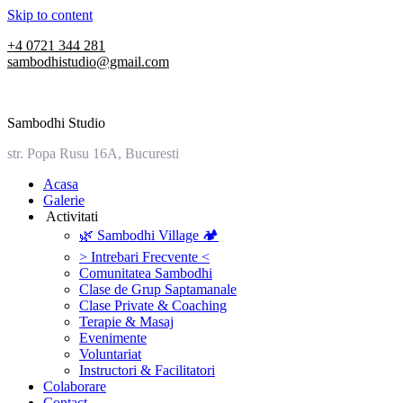
Skip to content
+4 0721 344 281
sambodhistudio@gmail.com
Sambodhi Studio
str. Popa Rusu 16A, Bucuresti
‎Acasa
Galerie
‎ ‎Activitati‎
🌿 Sambodhi Village 🏕️
> Intrebari Frecvente <
Comunitatea Sambodhi
Clase de Grup Saptamanale
Clase Private & Coaching
Terapie & Masaj
‎Evenimente
Voluntariat
‏‏‎Instructori & Facilitatori
Colaborare
Contact