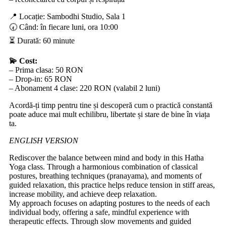
📍 Locație: Sambodhi Studio, Sala 1
🕢 Când: în fiecare luni, ora 10:00
⏳ Durată: 60 minute
💫 Cost:
– Prima clasa: 50 RON
– Drop-in: 65 RON
– Abonament 4 clase: 220 RON (valabil 2 luni)
Acordă-ți timp pentru tine și descoperă cum o practică constantă
poate aduce mai mult echilibru, libertate și stare de bine în viața
ta.
ENGLISH VERSION
Rediscover the balance between mind and body in this Hatha
Yoga class. Through a harmonious combination of classical
postures, breathing techniques (pranayama), and moments of
guided relaxation, this practice helps reduce tension in stiff areas,
increase mobility, and achieve deep relaxation.
My approach focuses on adapting postures to the needs of each
individual body, offering a safe, mindful experience with
therapeutic effects. Through slow movements and guided