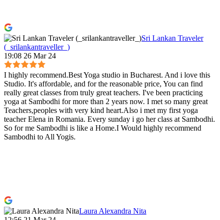
Sri Lankan Traveler
(_srilankantraveller_)
19:08 26 Mar 24
I highly recommend.Best Yoga studio in Bucharest. And i love this
Studio. It's affordable, and for the reasonable price, You can find
really great classes from truly great teachers. I've been practicing
yoga at Sambodhi for more than 2 years now. I met so many great
Teachers,peoples with very kind heart.Also i met my first yoga
teacher Elena in Romania. Every sunday i go her class at Sambodhi.
So for me Sambodhi is like a Home.I Would highly recommend
Sambodhi to All Yogis.
Laura Alexandra Nita
12:56 21 Mar 24