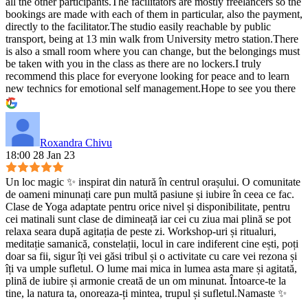
all the other participants.The facilitators are mostly freelancers so the
bookings are made with each of them in particular, also the payment,
directly to the facilitator.The studio easily reachable by public
transport, being at 13 min walk from University metro station.There
is also a small room where you can change, but the belongings must
be taken with you in the class as there are no lockers.I truly
recommend this place for everyone looking for peace and to learn
new technics for emotional self management.Hope to see you there
:)
Roxandra Chivu
18:00 28 Jan 23
Un loc magic ✨ inspirat din natură în centrul orașului. O comunitate
de oameni minunați care pun multă pasiune și iubire în ceea ce fac.
Clase de Yoga adaptate pentru orice nivel și disponibilitate, pentru
cei matinali sunt clase de dimineață iar cei cu ziua mai plină se pot
relaxa seara după agitația de peste zi. Workshop-uri și ritualuri,
meditație samanică, constelații, locul in care indiferent cine ești, poți
doar sa fii, sigur îți vei găsi tribul și o activitate cu care vei rezona și
îți va umple sufletul. O lume mai mica in lumea asta mare și agitată,
plină de iubire și armonie creată de un om minunat. Întoarce-te la
tine, la natura ta, onoreaza-ți mintea, trupul și sufletul.Namaste ✨