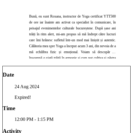
Bună, eu sunt Roxana, instructor de Yoga certificat YTT500
de ore iar înainte am activat ca specialist în comunicare, în
peisajul evenimentelor culturale bucureștene. După șase ani
trăiți în ritm alert, mi-am propus să mă îndrept către lucruri
care îmi hrănesc sufletul într-un mod mai liniștit și autentic.
Călătoria mea spre Yoga a început acum 3 ani, din nevoia de a
mă echilibra fizic și emoțional. Voiam să descopăr ce
înseamnă o viață trăită în armonie și cum pot cultiva și păstra
o stare de prezență și de echilibru. În 2022, după 2 ani de
practică acasă, m-am înscris la cursul de 200 de ore de Yoga
Date
Teacher Training la Fitness Scandinavaia în București, din
dorința de a învăța să practic în siguranță, dar și de a da mai
24 Aug 2024
departe ce am experimentat pe pielea mea: e chiar fain să fii
într-o relație pe bune cu tine și se reflectă în tot ceea ce faci.
Expired!
De aici a apărut și ideea unei comunități on și offline: Peaceful
Minds Tribe - o minte pașnică, liniștită, înseamnă o viață
Time
liniștită și asta experimentez pe pielea mea. După câteva luni
de predare, am simțit să aprofundez mai mult, așa că anul
12:00 PM - 1:15 PM
acesta, în aprilie 2023, am absolvit cursul de 300 de ore la
House of Om Yoga School din Bali. Cele mai dragi stiluri de
Activity