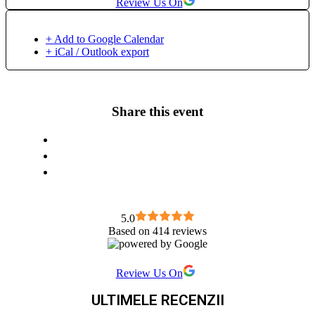
Review Us On
respirația și mișcarea ca protagoniști, iar mintea este
spectatorul care experimentează energia creată. La clase îmi
propun să aduc yoga în lumea modernă, care are nevoie de
+ Add to Google Calendar
aplicabilitate. Pun accentul pe liniștirea minții prin meditații
+ iCal / Outlook export
ghidate, tehnici de respirație și practica asanelor, cu focusuri
diferite pentru corpul energetic și cel fizic. Te aștept la clase
să ne cunoaștem!
Share this event
5.0
Based on 414 reviews
Review Us On
ULTIMELE RECENZII