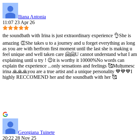
Iliana Antonia
11:07 23 Apr 26
the soundbath with Irina is just extraordinary experience 👌She is
amazing 👏She takes u to a journey and u forget everything as long
as you are with herfrom first moment until the last she is making u
feel unique and well taken care 🤗🤗U cannot understand what I am
explaining until u try ! 😉it is worthy it 10000%No words can
explain the experience ...only sensations and feelings 🥰Mulțumesc
irina 🙏🙏🙏you are a true artist and a unique personality 💙💙💙I
highly RECCOMEND her and the soundbath with her 🥰
Georgiana Tuinete
20:22 28 Nov 25