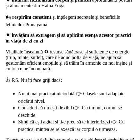
și aliniamente din Hatha Yoga
🌬️
respirăm conștient
și înțelegem secretele și beneficiile
tehnicilor Pranayama
🌟
învățăm să extragem și să aplicăm esența acestor practici
în viața de zi cu zi
Vitalitate înseamnă ♻️ resurse sănătoase și suficiente de energie
(trup, minte, suflet), care ne aduc poftă de viață, ne ajută să
gestionăm eficient emoțiile și să trăim în armonie cu noi înșine și
cu tot ce ne înconjoară.
👍 P.S. Nu îți face griji dacă:
Nu ai mai practicat niciodată 👉 Clasele sunt adaptate
oricărui nivel.
Consideri că nu ești flexibil 👉
Cu timpul, corpul se
deschide.
Simți că ești agitat și ți-e greu să te interiorizezi 👉 Cu
practica, mintea se relaxează iar corpul o urmează.
Te aștept la clase în haine comode, cu deschidere și curiozitate, să