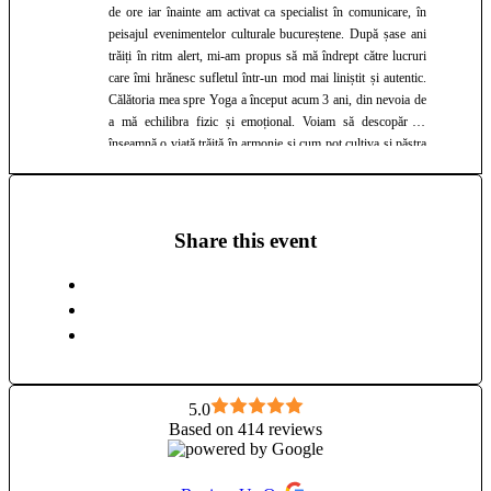
de ore iar înainte am activat ca specialist în comunicare, în
peisajul evenimentelor culturale bucureștene. După șase ani
trăiți în ritm alert, mi-am propus să mă îndrept către lucruri
care îmi hrănesc sufletul într-un mod mai liniștit și autentic.
Călătoria mea spre Yoga a început acum 3 ani, din nevoia de
a mă echilibra fizic și emoțional. Voiam să descopăr ce
înseamnă o viață trăită în armonie și cum pot cultiva și păstra
o stare de prezență și de echilibru. În 2022, după 2 ani de
practică acasă, m-am înscris la cursul de 200 de ore de Yoga
Teacher Training la Fitness Scandinavaia în București, din
dorința de a învăța să practic în siguranță, dar și de a da mai
Share this event
departe ce am experimentat pe pielea mea: e chiar fain să fii
într-o relație pe bune cu tine și se reflectă în tot ceea ce faci.
De aici a apărut și ideea unei comunități on și offline:
Peaceful Minds Tribe - o minte pașnică, liniștită, înseamnă o
viață liniștită și asta experimentez pe pielea mea. După câteva
luni de predare, am simțit să aprofundez mai mult, așa că anul
acesta, în aprilie 2023, am absolvit cursul de 300 de ore la
House of Om Yoga School din Bali. Cele mai dragi stiluri de
5.0
Based on 414 reviews
Yoga pentru mine sunt Hatha și Vinyasa Yoga. Hatha îmi
dezvoltă răbdarea, spiritul de observație și disciplina. Vinyasa
îmi oferă spațiu de exprimare, este ca un dans care are