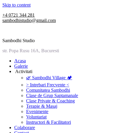
Skip to content
+4 0721 344 281
sambodhistudio@gmail.com
Sambodhi Studio
str. Popa Rusu 16A, Bucuresti
‎Acasa
Galerie
‎ ‎Activitati‎
🌿 Sambodhi Village 🏕️
> Intrebari Frecvente <
Comunitatea Sambodhi
Clase de Grup Saptamanale
Clase Private & Coaching
Terapie & Masaj
‎Evenimente
Voluntariat
‏‏‎Instructori & Facilitatori
Colaborare
Contact