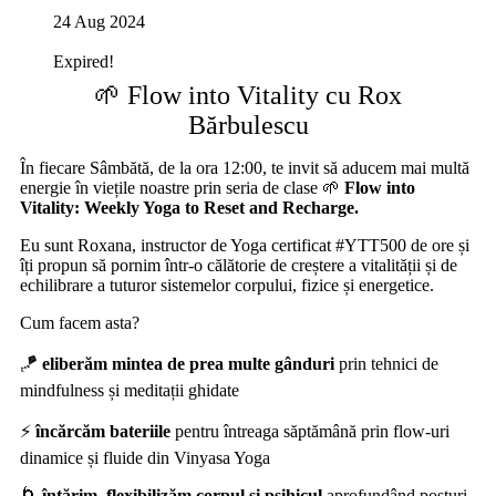
24 Aug 2024
Expired!
🌱 Flow into Vitality cu Rox
Bărbulescu
În fiecare Sâmbătă, de la ora 12:00, te invit să aducem mai multă
energie în viețile noastre prin seria de clase 🌱
Flow into
Vitality: Weekly Yoga to Reset and Recharge.
Eu sunt Roxana, instructor de Yoga certificat #YTT500 de ore și
îți propun să pornim într-o călătorie de creștere a vitalității și de
echilibrare a tuturor sistemelor corpului, fizice și energetice.
Cum facem asta?
🪁
eliberăm mintea
de prea multe gânduri
prin tehnici de
mindfulness și meditații ghidate
⚡️
încărcăm
bateriile
pentru întreaga săptămână prin flow-uri
dinamice și fluide din Vinyasa Yoga
🌀
întărim, flexibilizăm corpul și psihicul
aprofundând posturi