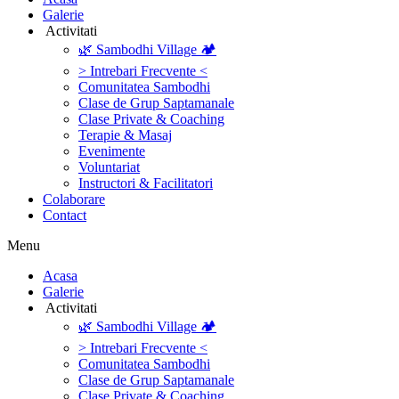
Galerie
‎ ‎Activitati‎
🌿 Sambodhi Village 🏕️
> Intrebari Frecvente <
Comunitatea Sambodhi
Clase de Grup Saptamanale
Clase Private & Coaching
Terapie & Masaj
‎Evenimente
Voluntariat
‏‏‎Instructori & Facilitatori
Colaborare
Contact
Menu
‎Acasa
Galerie
‎ ‎Activitati‎
🌿 Sambodhi Village 🏕️
> Intrebari Frecvente <
Comunitatea Sambodhi
Clase de Grup Saptamanale
Clase Private & Coaching