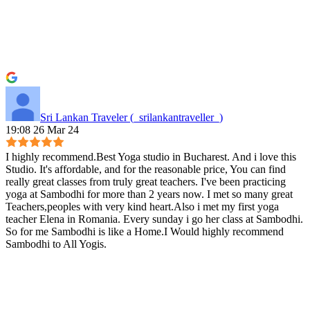
Sri Lankan Traveler (_srilankantraveller_)
19:08 26 Mar 24
I highly recommend.Best Yoga studio in Bucharest. And i love this
Studio. It's affordable, and for the reasonable price, You can find
really great classes from truly great teachers. I've been practicing
yoga at Sambodhi for more than 2 years now. I met so many great
Teachers,peoples with very kind heart.Also i met my first yoga
teacher Elena in Romania. Every sunday i go her class at Sambodhi.
So for me Sambodhi is like a Home.I Would highly recommend
Sambodhi to All Yogis.