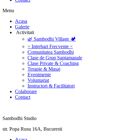
Menu
‎Acasa
Galerie
‎ ‎Activitati‎
🌿 Sambodhi Village 🏕️
> Intrebari Frecvente <
Comunitatea Sambodhi
Clase de Grup Saptamanale
Clase Private & Coaching
Terapie & Masaj
‎Evenimente
Voluntariat
‏‏‎Instructori & Facilitatori
Colaborare
Contact
Sambodhi Studio
str. Popa Rusu 16A, Bucuresti
‎Acasa