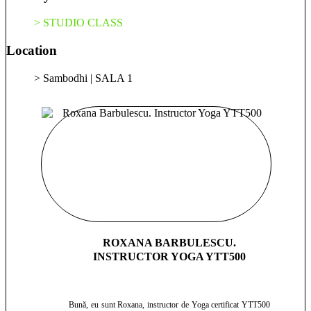
Yoga pentru mine sunt Hatha și Vinyasa Yoga. Hatha îmi
dezvoltă răbdarea, spiritul de observație și disciplina. Vinyasa
> STUDIO CLASS
îmi oferă spațiu de exprimare, este ca un dans care are
respirația și mișcarea ca protagoniști, iar mintea este
Location
spectatorul care experimentează energia creată. La clase îmi
propun să aduc yoga în lumea modernă, care are nevoie de
> Sambodhi | SALA 1
aplicabilitate. Pun accentul pe liniștirea minții prin meditații
ghidate, tehnici de respirație și practica asanelor, cu focusuri
diferite pentru corpul energetic și cel fizic. Te aștept la clase să
ne cunoaștem!
ROXANA BARBULESCU.
INSTRUCTOR YOGA YTT500
Bună, eu sunt Roxana, instructor de Yoga certificat YTT500