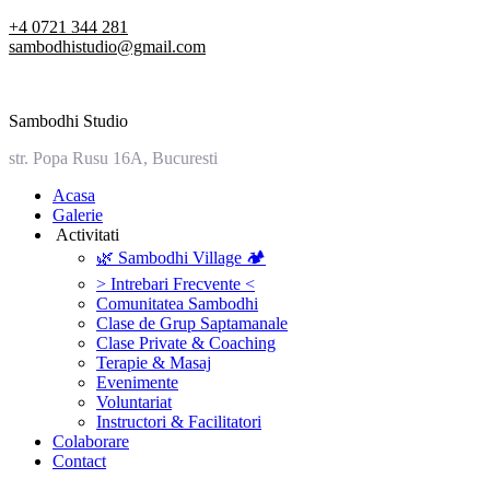
Skip
+4 0721 344 281
to
sambodhistudio@gmail.com
content
Sambodhi Studio
str. Popa Rusu 16A, Bucuresti
‎Acasa
Galerie
‎ ‎Activitati‎
🌿 Sambodhi Village 🏕️
> Intrebari Frecvente <
Comunitatea Sambodhi
Clase de Grup Saptamanale
Clase Private & Coaching
Terapie & Masaj
‎Evenimente
Voluntariat
‏‏‎Instructori & Facilitatori
Colaborare
Contact