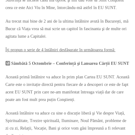
Suferința se încheie când mă opresc şi îmi dau voie să Simt Conştient
ceea ce este Aici Viu în Mine, întorcându-mă astfel în EU SUNT.
Au trecut mai bine de 2 ani de la ultima întâlnire avută în București, mă
Bucur că Viața vrea să mai scrie un capitol în fascinanta şi de multe ori
agitata lume a Capitalei.
Îți propun o serie de 4 întâlniri desfăşurate în următoarea formă:
1️⃣ Sâmbătă 5 Octombrie – Conferință şi Lansarea Cărții EU SUNT
Această primă întâlnire va aduce în prim plan Cartea EU SUNT. Această
Carte este o invitație directă pentru fiecare de a descoperi ce este de fapt
acest EU SUNT prin care ne-am manifestat întreaga viață dar de care
poate am fost mult prea puțin Conştienți.
Această întâlnire va aduce cu sine o discuție liberă şi Vie despre Viață,
Spiritualitate, Trezire spirituală, Iluminare, Noul Pământ, probleme de
zi cu zi, Relații, Vocație, Bani şi orice vom găsi împreună a fi relevant