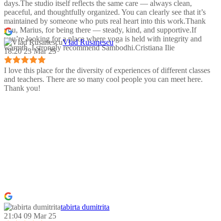
days.The studio itself reflects the same care — always clean,
peaceful, and thoughtfully organized. You can clearly see that it’s
maintained by someone who puts real heart into this work.Thank
you, Marius, for being there — steady, kind, and supportive.If
you’re looking for a place where yoga is held with integrity and
Vlad Rusanescu
warmth, I strongly recommend Sambodhi.Cristiana Ilie
18:20 23 Mar 25
I love this place for the diversity of experiences of different classes
and teachers. There are so many cool people you can meet here.
Thank you!
tabirta dumitrita
21:04 09 Mar 25