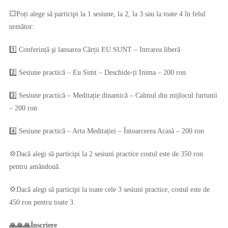
💥Poți alege să participi la 1 sesiune, la 2, la 3 sau la toate 4 în felul
următor:
1️⃣ Conferință şi lansarea Cărții EU SUNT – Intrarea liberă
2️⃣ Sesiune practică – Eu Simt – Deschide-ți Inima – 200 ron
3️⃣ Sesiune practică – Meditație dinamică – Calmul din mijlocul furtunii
– 200 ron
4️⃣ Sesiune practică – Arta Meditației – Întoarcerea Acasă – 200 ron
💢Dacă alegi să participi la 2 sesiuni practice costul este de 350 ron
pentru amândouă.
💢Dacă alegi să participi la toate cele 3 sesiuni practice, costul este de
450 ron pentru toate 3.
🙏🙏🙏Înscriere