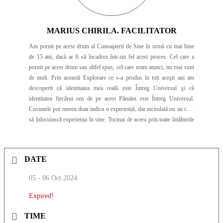
MARIUS CHIRILA. FACILITATOR
Am pornit pe acest drum al Cunoaşterii de Sine în urmă cu mai bine
de 15 ani, dacă ar fi să încadrez într-un fel acest proces. Cel care a
pornit pe acest drum sau altfel spus, cel care eram atunci, nu mai sunt
de mult. Prin această Explorare ce s-a produs în toți aceşti ani am
descoperit că identitatea mea reală este Întreg Universul şi că
identitatea fiecărui om de pe acest Pământ este Întreg Universul.
Cuvintele pot mereu doar indica o experiență, dar niciodată nu au cum
să înlocuiască experiența în sine. Tocmai de aceea prin toate întâlnirile
pe care le organizez invit oamenii să exploreze direct ceea ce vorbesc.
Doar astfel ne putem întâlni cu adevărat. Dacă este să ne întâlnim, cu
siguranță Viața va avea grijă de asta. Ceea ce pot să îți reamintesc
DATE
acum este că Tu Eşti Viaţa Însăşi, ai venit pe acest Pământ pentru a
redescoperi asta, pentru ca mai apoi să manifeşti această Realizare prin
05 - 06 Oct 2024
fiecare pas pe care îl faci Conştient mai departe. Astfel Lumea aceasta
va deveni un Real Paradis. Fie ca tot ce este mai bun, mai frumos şi
Expired!
mai necesar să apară în Calea Ta Acum! Cu Mare Bucurie, Marius
TIME