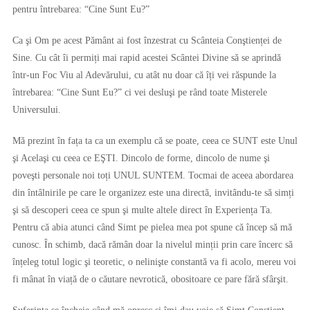
pentru întrebarea: “Cine Sunt Eu?”
Ca şi Om pe acest Pământ ai fost înzestrat cu Scânteia Conştienței de
Sine. Cu cât îi permiți mai rapid acestei Scântei Divine să se aprindă
într-un Foc Viu al Adevărului, cu atât nu doar că îți vei răspunde la
întrebarea: “Cine Sunt Eu?” ci vei desluşi pe rând toate Misterele
Universului.
Mă prezint în fața ta ca un exemplu că se poate, ceea ce SUNT este Unul
şi Acelaşi cu ceea ce EŞTI. Dincolo de forme, dincolo de nume şi
poveşti personale noi toți UNUL SUNTEM. Tocmai de aceea abordarea
din întâlnirile pe care le organizez este una directă, invitându-te să simți
şi să descoperi ceea ce spun şi multe altele direct în Experiența Ta.
Pentru că abia atunci când Simt pe pielea mea pot spune că încep să mă
cunosc. În schimb, dacă rămân doar la nivelul minții prin care încerc să
înțeleg totul logic şi teoretic, o nelinişte constantă va fi acolo, mereu voi
fi mânat în viață de o căutare nevrotică, obositoare ce pare fără sfârşit.