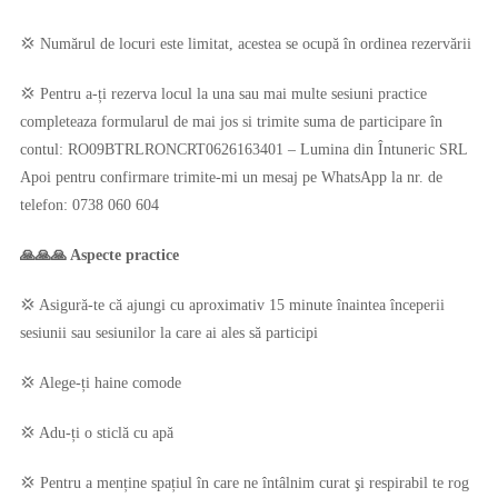
💢 Numărul de locuri este limitat, acestea se ocupă în ordinea rezervării
💢 Pentru a-ți rezerva locul la una sau mai multe sesiuni practice
completeaza formularul de mai jos si trimite suma de participare în
contul: RO09BTRLRONCRT0626163401 – Lumina din Întuneric SRL
Apoi pentru confirmare trimite-mi un mesaj pe WhatsApp la nr. de
telefon: 0738 060 604
🙏🙏🙏 Aspecte practice
💢 Asigură-te că ajungi cu aproximativ 15 minute înaintea începerii
sesiunii sau sesiunilor la care ai ales să participi
💢 Alege-ți haine comode
💢 Adu-ți o sticlă cu apă
💢 Pentru a menține spațiul în care ne întâlnim curat şi respirabil te rog