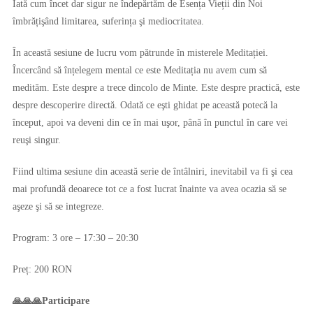
Iată cum încet dar sigur ne îndepărtăm de Esența Vieții din Noi
îmbrățişând limitarea, suferința şi mediocritatea.
În această sesiune de lucru vom pătrunde în misterele Meditației.
Încercând să înțelegem mental ce este Meditația nu avem cum să
medităm. Este despre a trece dincolo de Minte. Este despre practică, este
despre descoperire directă. Odată ce eşti ghidat pe această potecă la
început, apoi va deveni din ce în mai uşor, până în punctul în care vei
reuşi singur.
Fiind ultima sesiune din această serie de întâlniri, inevitabil va fi şi cea
mai profundă deoarece tot ce a fost lucrat înainte va avea ocazia să se
aşeze şi să se integreze.
Program: 3 ore – 17:30 – 20:30
Preț: 200 RON
🙏🙏🙏Participare