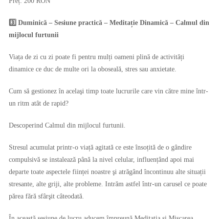
Preț: 200 RON
3️⃣ Duminică – Sesiune practică – Meditație Dinamică – Calmul din
mijlocul furtunii
Viața de zi cu zi poate fi pentru mulți oameni plină de activități
dinamice ce duc de multe ori la oboseală, stres sau anxietate.
Cum să gestionez în acelaşi timp toate lucrurile care vin către mine într-
un ritm atât de rapid?
Descoperind Calmul din mijlocul furtunii.
Stresul acumulat printr-o viață agitată ce este însoțită de o gândire
compulsivă se instalează până la nivel celular, influențând apoi mai
departe toate aspectele ființei noastre şi atrăgând încontinuu alte situații
stresante, alte griji, alte probleme. Intrăm astfel într-un carusel ce poate
părea fără sfârşit câteodată.
În această sesiune de lucru aducem împreună Meditația şi Mişcarea,