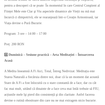
pentru a descoperi că se poate. În momentul în care Centrul Conştient al
Ființei Mele este Clar şi Viu aspectele dinamice ale Vieții nu mă mai
încurcă ci dimpotrivă, ele se rearanjează într-o Creație Armonioasă, iar
Viața devine o Pură Bucurie.
Program: 3 ore – 14:00 – 17:00
Preț: 200 RON
4️⃣ Duminică – Sesiune practică – Arta Meditației – Întoarcerea
Acasă
A Medita înseamnă A Fi Aici, Total, Întreg Nedivizat. Meditația este
Starea Naturală a fiecăruia dintre noi, doar că la un moment dat această
Stare de A Fi a fost înlocuită cu o stare constantă de a face, dar cu cât
fac mai mult, uitând că dinainte de a face ceva mai întâi trebuie să FIU,
acțiunile mele îşi pierd din consistență şi din claritate. Astfel facerea
devine o rutină obositoare din care nu ne mai extragem nicio bucurie.