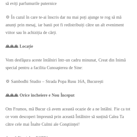
să eviți parfumurile puternice
💢 În cazul în care te-ai înscris dar nu mai poți ajunge te rog să mă
anunți prin mesaj, iar banii pot fi redistribuiți către un alt eveniment
viitor sau în achiziția de cărți.
🙏🙏🙏 Locație
Vom desfăşura aceste întâlniri într-un cadru minunat, Creat din Inimă
special pentru a facilita Cunoaşterea de Sine:
💢 Sambodhi Studio – Strada Popa Rusu 16A, București
🙏🙏🙏 Orice încheiere e Nou Început
Om Frumos, mă Bucur că avem această ocazie de a ne întâlni. Fie ca tot
ce vom descoperi împreună prin această Întâlnire să susțină Calea Ta
către cele mai Înalte Culmi ale Conştiinței!