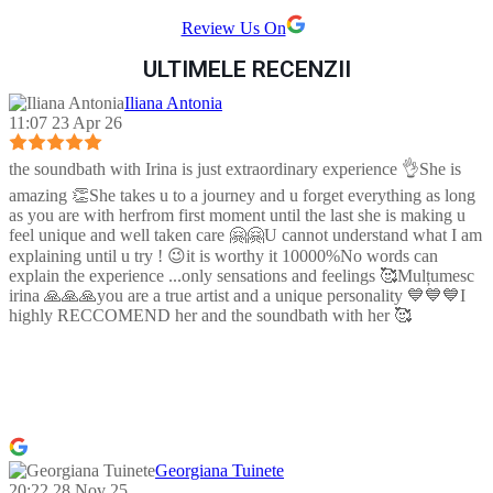
Review Us On
ULTIMELE RECENZII
Iliana Antonia
11:07 23 Apr 26
the soundbath with Irina is just extraordinary experience 👌She is
amazing 👏She takes u to a journey and u forget everything as long
as you are with herfrom first moment until the last she is making u
feel unique and well taken care 🤗🤗U cannot understand what I am
explaining until u try ! 😉it is worthy it 10000%No words can
explain the experience ...only sensations and feelings 🥰Mulțumesc
irina 🙏🙏🙏you are a true artist and a unique personality 💙💙💙I
highly RECCOMEND her and the soundbath with her 🥰
Georgiana Tuinete
20:22 28 Nov 25