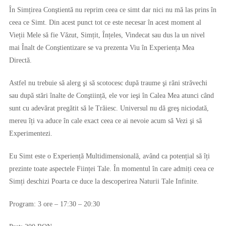
În Simțirea Conştientă nu reprim ceea ce simt dar nici nu mă las prins în
ceea ce Simt. Din acest punct tot ce este necesar în acest moment al
Vieții Mele să fie Văzut, Simțit, Înțeles, Vindecat sau dus la un nivel
mai Înalt de Conştientizare se va prezenta Viu în Experiența Mea
Directă.
Astfel nu trebuie să alerg şi să scotocesc după traume şi răni străvechi
sau după stări înalte de Conştiință, ele vor ieşi în Calea Mea atunci când
sunt cu adevărat pregătit să le Trăiesc. Universul nu dă greş niciodată,
mereu îți va aduce în cale exact ceea ce ai nevoie acum să Vezi şi să
Experimentezi.
Eu Simt este o Experiență Multidimensională, având ca potențial să îți
prezinte toate aspectele Ființei Tale. În momentul în care admiți ceea ce
Simți deschizi Poarta ce duce la descoperirea Naturii Tale Infinite.
Program: 3 ore – 17:30 – 20:30