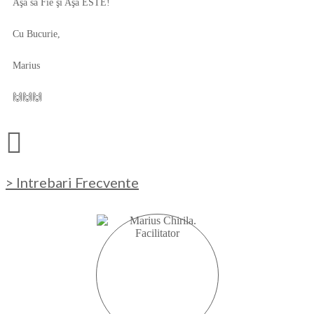
Aşa să Fie şi Aşa ESTE!
Cu Bucurie,
Marius
🙌🙌🙌
> Intrebari Frecvente