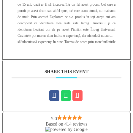
de 15 ani, dacă ar fi să încadrez într-un fel acest proces. Cel care a
pornit pe acest drum sau altfel spus, cel care eram atunci, nu mai sunt
de mult. Prin această Explorare ce s-a produs în toți aceşti ani am
descoperit că identitatea mea reală este Întreg Universul şi că
identitatea fiecărui om de pe acest Pământ este Întreg Universul.
Cuvintele pot mereu doar indica o experiență, dar niciodată nu au cum
să înlocuiască experiența în sine. Tocmai de aceea prin toate întâlnirile
pe care le organizez invit oamenii să exploreze direct ceea ce vorbesc.
Doar astfel ne putem întâlni cu adevărat. Dacă este să ne întâlnim, cu
siguranță Viața va avea grijă de asta. Ceea ce pot să îți reamintesc
acum este că Tu Eşti Viaţa Însăşi, ai venit pe acest Pământ pentru a
SHARE THIS EVENT
redescoperi asta, pentru ca mai apoi să manifeşti această Realizare prin
fiecare pas pe care îl faci Conştient mai departe. Astfel Lumea aceasta
va deveni un Real Paradis. Fie ca tot ce este mai bun, mai frumos şi
mai necesar să apară în Calea Ta Acum! Cu Mare Bucurie, Marius
5.0
Based on 414 reviews