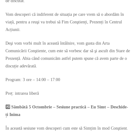
de discutat.
Vom descoperi că indiferent de situația pe care vrem să o abordăm în
viață, pentru a reuşi va trebui să Fim Conştienți, Prezenți în Centrul
Acțiunii.
Deşi vom vorbi mult în această întâlnire, vom gusta din Arta
Comunicării Conştiente, cum este să vorbesc dar să şi ascult din Stare de
Prezență. Abia când comunicăm astfel putem spune că avem parte de o
discuție adevărată.
Program: 3 ore – 14:00 – 17:00
Preț: intrarea liberă
2️⃣ Sâmbătă 5 Octombrie – Sesiune practică – Eu Simt – Deschide-
ți Inima
În această sesiune vom descoperi cum este să Simțim în mod Conştient.