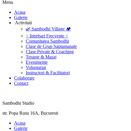
Menu
‎Acasa
Galerie
‎ ‎Activitati‎
🌿 Sambodhi Village 🏕️
> Intrebari Frecvente <
Comunitatea Sambodhi
Clase de Grup Saptamanale
Clase Private & Coaching
Terapie & Masaj
‎Evenimente
Voluntariat
‏‏‎Instructori & Facilitatori
Colaborare
Contact
Sambodhi Studio
str. Popa Rusu 16A, Bucuresti
‎Acasa
Galerie