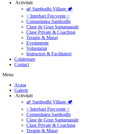
‎ ‎Activitati‎
🌿 Sambodhi Village 🏕️
> Intrebari Frecvente <
Comunitatea Sambodhi
Clase de Grup Saptamanale
Clase Private & Coaching
Terapie & Masaj
‎Evenimente
Voluntariat
‏‏‎Instructori & Facilitatori
Colaborare
Contact
Menu
‎Acasa
Galerie
‎ ‎Activitati‎
🌿 Sambodhi Village 🏕️
> Intrebari Frecvente <
Comunitatea Sambodhi
Clase de Grup Saptamanale
Clase Private & Coaching
Terapie & Masaj