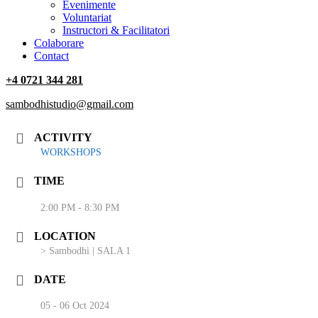
‎Evenimente
Voluntariat
‏‏‎Instructori & Facilitatori
Colaborare
Contact
+4 0721 344 281
sambodhistudio@gmail.com
ACTIVITY
WORKSHOPS
TIME
2:00 PM - 8:30 PM
LOCATION
> Sambodhi | SALA 1
DATE
05 - 06 Oct 2024