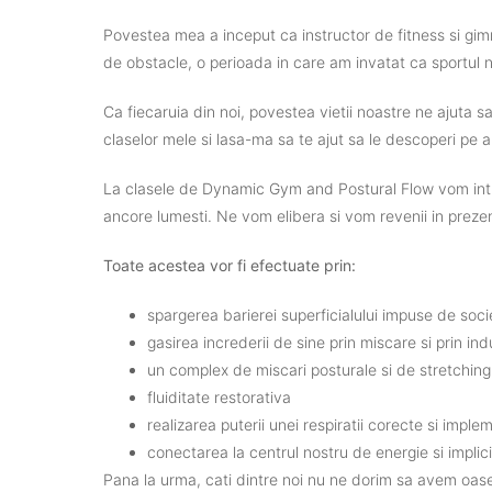
Povestea
mea
a
inceput
ca
instructor
de fitness
si
gim
de obstacle, o
perioada
in care am
invatat
ca
sportul
Ca
fiecaruia
din
noi
,
povestea
vietii
noastre
ne
ajuta
s
claselor
mele
si
lasa
-ma
sa
te
a
jut
sa
le
descoperi
pe al
La
clasele
de
Dynamic Gym and Postural Flow
vom
in
ancore
lumesti
. Ne
vom
elibera
si
vom
revenii
in
preze
Toate
acestea
vor
fi
efectuate
prin
:
spargerea
barierei
superficialului
impuse
de
soci
gasirea
increderii
de sine
prin
miscare
si
prin
ind
un complex de
miscari
posturale
si
de stretchin
fluiditate
restorativa
realizarea
puterii
unei
respiratii
corecte
si
impl
e
m
conectarea
la
centrul
nostru
de
energie
si
implic
Pana la
urma
,
cati
dintre
noi
nu ne
dorim
sa
avem
oas