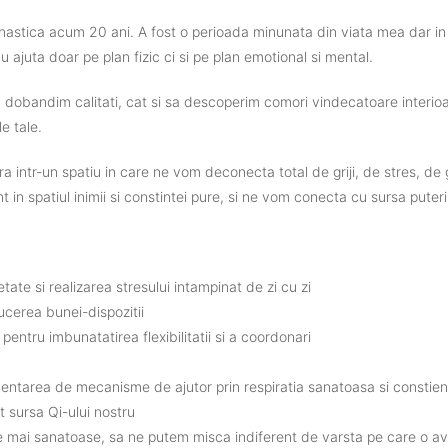
nastica
acum
20 ani.
A
fost
o
perioada
minunata
din
viata
mea
dar
i
nu
ajuta
doar
pe plan
fizic
ci
si
pe plan emotional
si
mental
.
a
dobandim
calitati
, cat
si
sa
descoperim
comori
vindecatoare
interio
e tale.
tra
intr
-un
spatiu
in care ne
vom
deconecta
total
de
griji
, de
stres
, de
nt
in
spati
u
l
inimii
si
constintei
pure,
si
ne
vom
conecta
cu
sursa
puteri
etate
si
realizarea
stresului
intampinat
de zi cu zi
ucerea
bunei-dispozitii
g
pentru
imbunatatirea
flexibilitatii
si
a
coordonari
entarea
de
mecanisme
de
ajutor
prin
respiratia
sanatoasa
si
constien
it
sursa
Qi-
ului
nostru
e
mai
sanatoase
,
sa
ne
putem
misca
indiferent
de
varsta
pe care o
a