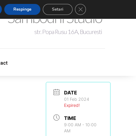
Close GDPR Cookie Banner
Respinge
Setari
Sambodhi Studio
str. Popa Rusu 16A, Bucuresti
+4 0721 344 281
act
act
sambodhistudio@gmail.com
DATE
01 Feb 2024
Expired!
TIME
9:00 AM - 10:00
AM