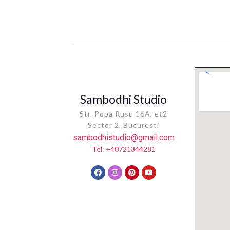
soundbath with her 🥰
Sambodhi Studio
Str. Popa Rusu 16A, et2
Sector 2, Bucuresti
sambodhistudio@gmail.com
Tel: +40721344281