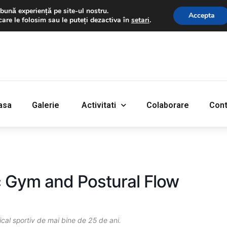
bună experiență pe site-ul nostru.
Accepta
care le folosim sau le puteți dezactiva în
setari
.
‎Acasa
Galerie
‎ ‎Activitati‎
Colaborare
Cont
asa
Galerie
‎ ‎Activitati‎
Colaborare
Cont
 Gym and Postural Flow
cal
sportiv
de
mai
bine de 25 de ani.