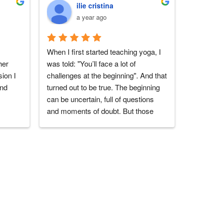
ilie cristina
de recuperare.
a year ago
When I first started teaching yoga, I 
I love thi
er 
was told: "You’ll face a lot of 
experienc
ion I 
challenges at the beginning". And that 
teachers
end
turned out to be true. The beginning 
people y
can be uncertain, full of questions 
you!
and moments of doubt. But those 
challenges become lighter when 
you’re surrounded by the right people 
— those who truly support you.That’s 
exactly what I found at Sambodhi 
Studio, and especially in Marius, the 
one who leads it. From the very 
beginning, when I started teaching 
yoga at Sambodhi, he offered 
genuine support — always present 