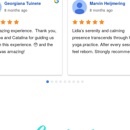
Georgiana Tuinete
Marvin Heijmering
8 months ago
8 months ago
zing experience.  Thank you, 
Lidia’s serenity and calming 
 and Catalina for guiding us 
presence transcends through h
 this experience. 🥹 and the 
yoga practice. After every sess
was amazing!
feel reborn. Strongly recomm