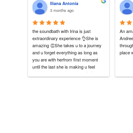
Iliana Antonia
3 months ago
the soundbath with Irina is just 
An ama
extraordinary experience 👌She is 
Andreea
amazing 👏She takes u to a journey 
through
and u forget everything as long as 
place 
you are with herfrom first moment 
until the last she is making u feel 
unique and well taken care 🤗🤗U 
cannot understand what I am 
explaining until u try ! 😉it is worthy it 
10000%No words can explain the 
experience ...only sensations and 
feelings 🥰Mulțumesc irina 🙏🙏🙏
you are a true artist and a unique 
personality 💙💙💙I highly 
RECCOMEND her and the 