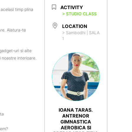
ACTIVITY
n
acelasi
timp
plina
> STUDIO CLASS
LOCATION
are
.
Alatura-te
> Sambodhi | SALA
1
 gadget-
uri
si
alte
i
noastre
interioare
.
IOANA TARAS.
ta
ANTRENOR
GIMNASTICA
AEROBICA SI
vem
?