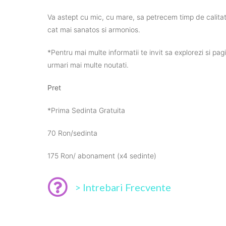
Va
astept
cu mic, cu mare,
sa
petrecem
timp
de
calita
cat
mai
sanatos
si
armonios
.
*
Pentru
mai
multe
informatii
te
invit
sa
explorezi
si
pag
urmari
mai
multe
noutati.
Pret
*Prima Sedinta Gratuita
70 Ron/
sedinta
175 Ron/
abonament
(x4
sedinte
)
> Intrebari Frecvente