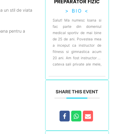
PREPARATOR FIZIC
ea
un
stil
de
viata
> BIO <
Salut! Ma numesc Ioana si
fac parte din domeniul
oana
pentru
a
medical sportiv de mai bine
de 25 de ani. Povestea mea
a inceput ca instructor de
fitness si gimnastica acum
20 ani. Am fost instructor la
cateva sali private ale mele,
dar si la sali de sport publice
precum Muscle Maker. Find o
fire sportiva si activa, sportul
a devenit usor pasiunea,
SHARE THIS EVENT
sursa creativitati mele, si
calea spre cariera mea. A
fost o perioada minunata din
viata mea dar in acelasi timp
plina de obstacle, o perioada
in care am invatat ca sportul
nu ajuta doar pe plan fizic ci