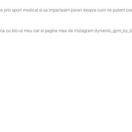
te
prin
sport medical
si
sa
impartasim
pareri
despre
cum ne
putem
cr
ina
cu bio-
ul
meu cat
si
pagina
mea
de Instagram
dynamic_gym_by_i