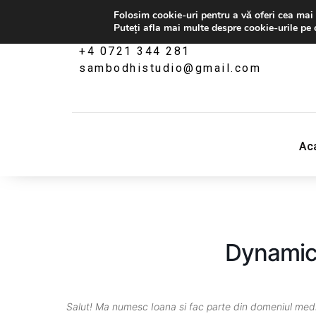
Folosim cookie-uri pentru a vă oferi cea mai 
Puteți afla mai multe despre cookie-urile pe 
+4 0721 344 281
sambodhistudio@gmail.com
Sambodhi Studio
‎Ac
str. Popa Rusu 16A, Bucuresti
Dynamic
Salut! Ma
numesc
Ioana
si
fac
parte
din
domeniul
medi