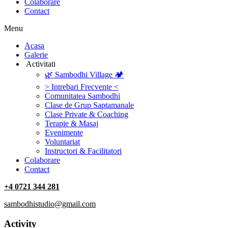
Colaborare
Contact
Menu
‎Acasa
Galerie
‎ ‎Activitati‎
🌿 Sambodhi Village 🏕️
> Intrebari Frecvente <
Comunitatea Sambodhi
Clase de Grup Saptamanale
Clase Private & Coaching
Terapie & Masaj
‎Evenimente
Voluntariat
‏‏‎Instructori & Facilitatori
Colaborare
Contact
+4 0721 344 281
sambodhistudio@gmail.com
Activity