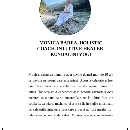
MONICA BADEA. HOLISTIC
COACH. INTUITIVE HEALER.
KUNDALINI YOGI
Monica, calatorea inimii, a avut nevoie de mai mult de 10 ani
sa devina persoana care este astazi. Aceasta calatorie a fost
una zbuciumata care a calauzit-o sa descopere trairea din
inima. Tot ceea ce a experimentat in aceasta calatorie a avut
menirea sa o ajute sa se intoarca la sine, la iubire. Inca din
copilarie, ea stia ca misiunea ei este sa fie in slujba umanitatii,
iar calatoriile interioare prin care a trecut au fost menite sa o
intareasca si sa-i arate calea. Monica este aici sa paseasca
alaturi de tine pe drumul iubirii si sa impartaseasca invataturile
Kundalini Yoga care i-au deschis poarta catre frumusetea