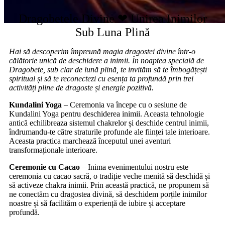
Dragobetele Divine ❤ Unirea Inimilor
Sub Luna Plină
Hai să descoperim împreună magia dragostei divine într-o
călătorie unică de deschidere a inimii. În noaptea specială de
Dragobete, sub clar de lună plină, te invităm să te îmbogățești
spiritual și să te reconectezi cu esența ta profundă prin trei
activități pline de dragoste și energie pozitivă.
Kundalini Yoga
– Ceremonia va începe cu o sesiune de
Kundalini Yoga pentru deschiderea inimii. Aceasta tehnologie
antică echilibreaza sistemul chakrelor și deschide centrul inimii,
îndrumandu-te către straturile profunde ale ființei tale interioare.
Aceasta practica marchează începutul unei aventuri
transformaționale interioare.
Ceremonie cu Cacao
– Inima evenimentului nostru este
ceremonia cu cacao sacră, o tradiție veche menită să deschidă și
să activeze chakra inimii. Prin această practică, ne propunem să
ne conectăm cu dragostea divină, să deschidem porțile inimilor
noastre și să facilităm o experiență de iubire și acceptare
profundă.