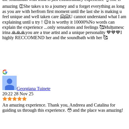
amazing 👏She takes u to a journey and u forget everything as long
as you are with herfrom first moment until the last she is making u
feel unique and well taken care 🤗🤗U cannot understand what I am
explaining until u try ! 😉it is worthy it 10000%No words can
explain the experience ...only sensations and feelings 🥰Mulțumesc
irina 🙏🙏🙏you are a true artist and a unique personality 💙💙💙I
highly RECCOMEND her and the soundbath with her 🥰
Georgiana Tuinete
20:22 28 Nov 25
An amazing experience. Thank you, Andreea and Catalina for
guiding us through this experience. 🥹 and the place was amazing!