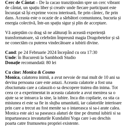
Cerc de Cântat
– De la cacao tranziționăm spre un cerc vibrant
de cântat, un spațiu liber și creativ unde fiecare participant este
încurajat să își exprime vocea interioară, fie prin cântec, fie prin
dans. Aceasta este o ocazie de a sărbători comuniunea, bucuria și
energia colectivă, într-un spațiu sigur și plin de acceptare.
Vă așteptăm cu drag să ne alăturați în această experiență
transformatoare, să celebrăm împreună magia Dragobetelor și să
ne conectăm cu puterea vindecătoare a iubirii divine.
Cand
: pe 24 Februarie 2024 începând cu ora 17:30
Unde
: în Bucuresti la Sambhodi Studio
Donație
recomandată: 80 lei
Cu cine:
Monica & Cosmo
Monica
, calatorea inimii, a avut nevoie de mai mult de 10 ani sa
devina persoana care este astazi. Aceasta calatorie a fost una
zbuciumata care a calauzit-o sa descopere trairea din inima. Tot
ceea ce a experimentat in aceasta calatorie a avut menirea sa o
ajute sa se intoarca la sine, la iubire. Inca din copilarie, ea stia ca
misiunea ei este sa fie in slujba umanitatii, iar calatoriile interioare
prin care a trecut au fost menite sa o intareasca si sa-i arate calea.
Monica este aici sa paseasca alaturi de tine pe drumul iubirii si sa
impartaseasca invataturile Kundalini Yoga care i-au deschis
poarta catre frumusetea propriei existente.