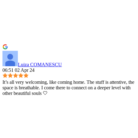
Luiza COMANESCU
06:51 02 Apr 24
It’s all very welcoming, like coming home. The stuff is attentive, the
space is breathable. I come there to connect on a deeper level with
other beautiful souls 🤍