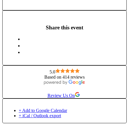
alaturi de tine pe drumul iubirii si sa impartaseasca
invataturile Kundalini Yoga care i-au deschis poarta catre
frumusetea propriei existente.
Share this event
5.0
Based on 414 reviews
Review Us On
+ Add to Google Calendar
+ iCal / Outlook export