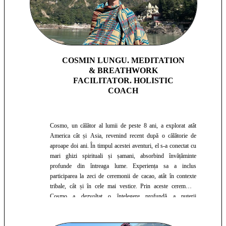
COSMIN LUNGU. MEDITATION
& BREATHWORK
FACILITATOR. HOLISTIC
COACH
Cosmo, un călător al lumii de peste 8 ani, a explorat atât
America cât și Asia, revenind recent după o călătorie de
aproape doi ani. În timpul acestei aventuri, el s-a conectat cu
mari ghizi spirituali și șamani, absorbind învățăminte
profunde din întreaga lume. Experiența sa a inclus
participarea la zeci de ceremonii de cacao, atât în contexte
tribale, cât și în cele mai vestice. Prin aceste ceremonii,
Cosmo a dezvoltat o înțelegere profundă a puterii
vindecătoare a plantei de cacao și a modului în care poate
facilita conexiuni spirituale și vindecare emoțională.