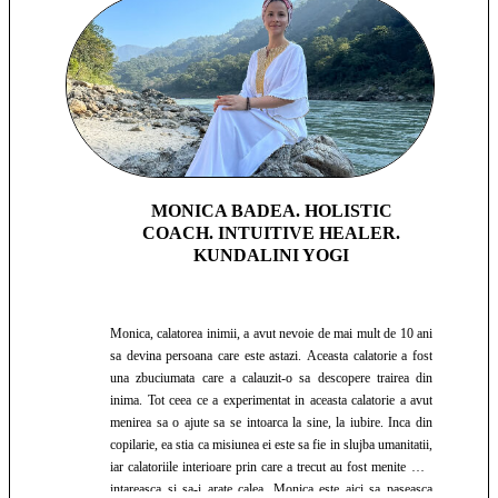
Împărtășindu-și cunoștințele acum, el aduce magia
ceremoniilor de cacao acasă, oferind oportunitatea de a
experimenta transformarea și conexiunea într-un mod unic și
profund.
MONICA BADEA. HOLISTIC
COACH. INTUITIVE HEALER.
KUNDALINI YOGI
Monica, calatorea inimii, a avut nevoie de mai mult de 10 ani
sa devina persoana care este astazi. Aceasta calatorie a fost
una zbuciumata care a calauzit-o sa descopere trairea din
inima. Tot ceea ce a experimentat in aceasta calatorie a avut
menirea sa o ajute sa se intoarca la sine, la iubire. Inca din
copilarie, ea stia ca misiunea ei este sa fie in slujba umanitatii,
iar calatoriile interioare prin care a trecut au fost menite sa o
intareasca si sa-i arate calea. Monica este aici sa paseasca