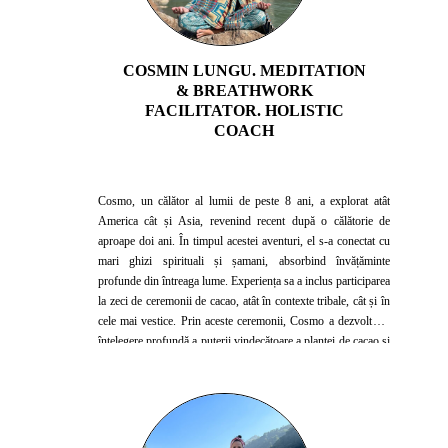
COSMIN LUNGU. MEDITATION
& BREATHWORK
FACILITATOR. HOLISTIC
COACH
Cosmo, un călător al lumii de peste 8 ani, a explorat atât
America cât și Asia, revenind recent după o călătorie de
aproape doi ani. În timpul acestei aventuri, el s-a conectat cu
mari ghizi spirituali și șamani, absorbind învățăminte
profunde din întreaga lume. Experiența sa a inclus participarea
la zeci de ceremonii de cacao, atât în contexte tribale, cât și în
cele mai vestice. Prin aceste ceremonii, Cosmo a dezvoltat o
înțelegere profundă a puterii vindecătoare a plantei de cacao și
a modului în care poate facilita conexiuni spirituale și
vindecare emoțională. Împărtășindu-și cunoștințele acum, el
aduce magia ceremoniilor de cacao acasă, oferind
oportunitatea de a experimenta transformarea și conexiunea
într-un mod unic și profund.