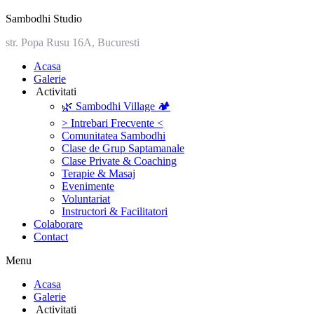
Sambodhi Studio
str. Popa Rusu 16A, Bucuresti
‎Acasa
Galerie
‎ ‎Activitati‎
🌿 Sambodhi Village 🏕️
> Intrebari Frecvente <
Comunitatea Sambodhi
Clase de Grup Saptamanale
Clase Private & Coaching
Terapie & Masaj
‎Evenimente
Voluntariat
‏‏‎Instructori & Facilitatori
Colaborare
Contact
Menu
‎Acasa
Galerie
‎ ‎Activitati‎