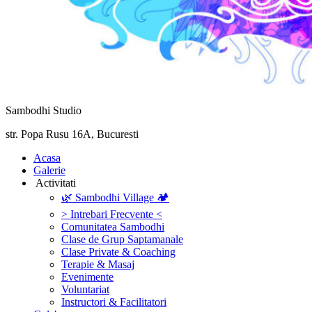
Sambodhi Studio
str. Popa Rusu 16A, Bucuresti
‎Acasa
Galerie
‎ ‎Activitati‎
🌿 Sambodhi Village 🏕️
> Intrebari Frecvente <
Comunitatea Sambodhi
Clase de Grup Saptamanale
Clase Private & Coaching
Terapie & Masaj
‎Evenimente
Voluntariat
‏‏‎Instructori & Facilitatori