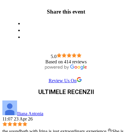
Share this event
5.0
Based on 414 reviews
Review Us On
ULTIMELE RECENZII
Iliana Antonia
11:07 23 Apr 26
the soundbath with Irina is just extraordinary experience 👌She is