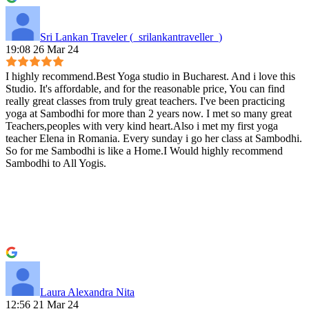
Sri Lankan Traveler (_srilankantraveller_)
19:08 26 Mar 24
I highly recommend.Best Yoga studio in Bucharest. And i love this
Studio. It's affordable, and for the reasonable price, You can find
really great classes from truly great teachers. I've been practicing
yoga at Sambodhi for more than 2 years now. I met so many great
Teachers,peoples with very kind heart.Also i met my first yoga
teacher Elena in Romania. Every sunday i go her class at Sambodhi.
So for me Sambodhi is like a Home.I Would highly recommend
Sambodhi to All Yogis.
Laura Alexandra Nita
12:56 21 Mar 24