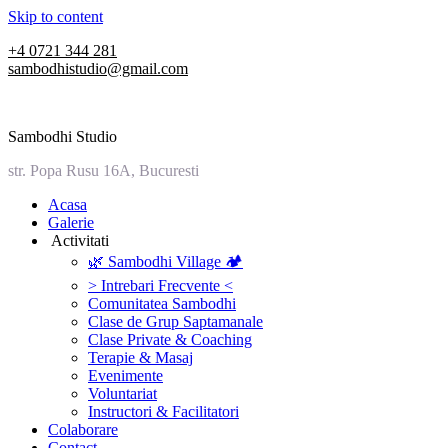
Skip to content
+4 0721 344 281
sambodhistudio@gmail.com
Sambodhi Studio
str. Popa Rusu 16A, Bucuresti
‎Acasa
Galerie
‎ ‎Activitati‎
🌿 Sambodhi Village 🏕️
> Intrebari Frecvente <
Comunitatea Sambodhi
Clase de Grup Saptamanale
Clase Private & Coaching
Terapie & Masaj
‎Evenimente
Voluntariat
‏‏‎Instructori & Facilitatori
Colaborare
Contact