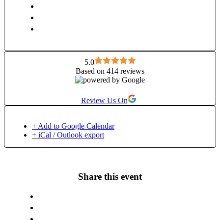
dar am și experimentat procese profunde de transformare care
mi-au schimbat și pregătit câmpul ființei mele, pe toate
planurile, astfel încât transformările și miracolele tale să se
poată întâmpla mult mai ușor în prezența mea. Însă, indiferent
cât de bine m-aș pregăti eu, nu pot face nimic singură. În
acest gen “de muncă” este nevoie și de deschiderea,
disponibilitatea și dorința ta pentru vindecare și curajul de a
5.0
Based on 414 reviews
renunța la tot ceea ce te menține pe loc. Este o onoare pentru
mine să te întâlnesc și să aducem mai multă bucurie și
libertate în viața ta și în lume!
Review Us On
+ Add to Google Calendar
+ iCal / Outlook export
Share this event