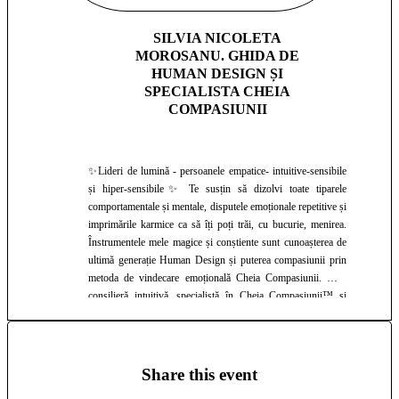
SILVIA NICOLETA
MOROSANU. GHIDA DE
HUMAN DESIGN ȘI
SPECIALISTA CHEIA
COMPASIUNII
✨Lideri de lumină - persoanele empatice- intuitive-sensibile
și hiper-sensibile✨ Te susțin să dizolvi toate tiparele
comportamentale și mentale, disputele emoționale repetitive și
imprimările karmice ca să îți poți trăi, cu bucurie, menirea.
Înstrumentele mele magice și conștiente sunt cunoașterea de
ultimă generație Human Design și puterea compasiunii prin
metoda de vindecare emoțională Cheia Compasiunii. Sunt
consilieră intuitivă, specialistă în Cheia Compasiunii™ și
ghidă de Human Design pentru workshopul „TRĂIREA
DESIGNULUI TĂU”. Ca și specialistă certificatată în
instrumentele mele magice, nu numai că am primit toate
instrumentele în profunzime, am beneficiat de suport, am
Share this event
făcut numeroase ore de practică cu oameni din toată lumea