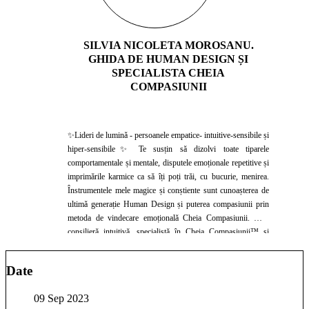
SILVIA NICOLETA MOROSANU.
GHIDA DE HUMAN DESIGN ȘI
SPECIALISTA CHEIA
COMPASIUNII
✨Lideri de lumină - persoanele empatice- intuitive-sensibile și
hiper-sensibile✨ Te susțin să dizolvi toate tiparele
comportamentale și mentale, disputele emoționale repetitive și
imprimările karmice ca să îți poți trăi, cu bucurie, menirea.
Înstrumentele mele magice și conștiente sunt cunoașterea de
ultimă generație Human Design și puterea compasiunii prin
metoda de vindecare emoțională Cheia Compasiunii. Sunt
consilieră intuitivă, specialistă în Cheia Compasiunii™ și
ghidă de Human Design pentru workshopul „TRĂIREA
DESIGNULUI TĂU”. Ca și specialistă certificatată în
Date
instrumentele mele magice, nu numai că am primit toate
instrumentele în profunzime, am beneficiat de suport, am
09 Sep 2023
făcut numeroase ore de practică cu oameni din toată lumea dar