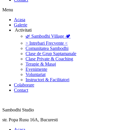
Menu
‎Acasa
Galerie
‎ ‎Activitati‎
🌿 Sambodhi Village 🏕️
> Intrebari Frecvente <
Comunitatea Sambodhi
Clase de Grup Saptamanale
Clase Private & Coaching
Terapie & Masaj
‎Evenimente
Voluntariat
‏‏‎Instructori & Facilitatori
Colaborare
Contact
Sambodhi Studio
str. Popa Rusu 16A, Bucuresti
‎Acasa