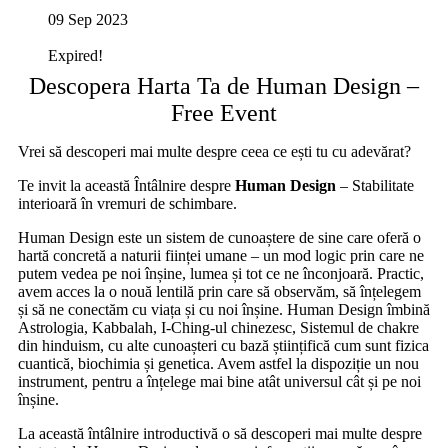
09 Sep 2023
Expired!
Descopera Harta Ta de Human Design –
Free Event
Vrei să descoperi mai multe despre ceea ce ești tu cu adevărat?
Te invit la această Întâlnire despre
Human Design
– Stabilitate
interioară în vremuri de schimbare.
Human Design este un sistem de cunoaștere de sine care oferă o
hartă concretă a naturii ființei umane – un mod logic prin care ne
putem vedea pe noi înșine, lumea și tot ce ne înconjoară. Practic,
avem acces la o nouă lentilă prin care să observăm, să înțelegem
și să ne conectăm cu viața și cu noi înșine. Human Design îmbină
Astrologia, Kabbalah, I-Ching-ul chinezesc, Sistemul de chakre
din hinduism, cu alte cunoașteri cu bază științifică cum sunt fizica
cuantică, biochimia și genetica. Avem astfel la dispoziție un nou
instrument, pentru a înțelege mai bine atât universul cât și pe noi
înșine.
La această întâlnire introductivă o să descoperi mai multe despre