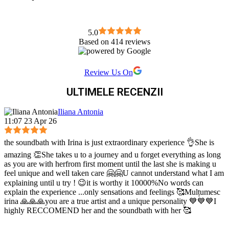
5.0
Based on 414 reviews
Review Us On
ULTIMELE RECENZII
Iliana Antonia
11:07 23 Apr 26
the soundbath with Irina is just extraordinary experience 👌She is
amazing 👏She takes u to a journey and u forget everything as long
as you are with herfrom first moment until the last she is making u
feel unique and well taken care 🤗🤗U cannot understand what I am
explaining until u try ! 😉it is worthy it 10000%No words can
explain the experience ...only sensations and feelings 🥰Mulțumesc
irina 🙏🙏🙏you are a true artist and a unique personality 💙💙💙I
highly RECCOMEND her and the soundbath with her 🥰