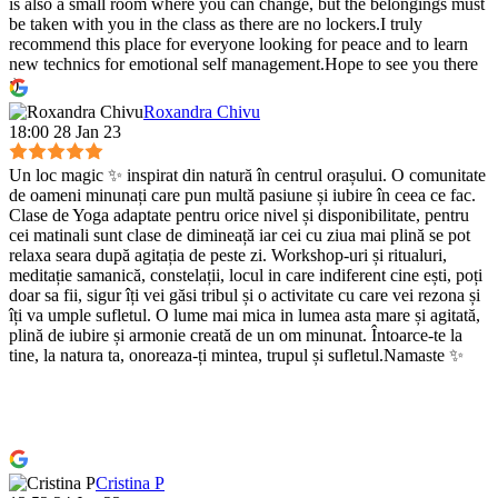
is also a small room where you can change, but the belongings must
be taken with you in the class as there are no lockers.I truly
recommend this place for everyone looking for peace and to learn
new technics for emotional self management.Hope to see you there
:)
Roxandra Chivu
18:00 28 Jan 23
Un loc magic ✨ inspirat din natură în centrul orașului. O comunitate
de oameni minunați care pun multă pasiune și iubire în ceea ce fac.
Clase de Yoga adaptate pentru orice nivel și disponibilitate, pentru
cei matinali sunt clase de dimineață iar cei cu ziua mai plină se pot
relaxa seara după agitația de peste zi. Workshop-uri și ritualuri,
meditație samanică, constelații, locul in care indiferent cine ești, poți
doar sa fii, sigur îți vei găsi tribul și o activitate cu care vei rezona și
îți va umple sufletul. O lume mai mica in lumea asta mare și agitată,
plină de iubire și armonie creată de un om minunat. Întoarce-te la
tine, la natura ta, onoreaza-ți mintea, trupul și sufletul.Namaste ✨
Cristina P