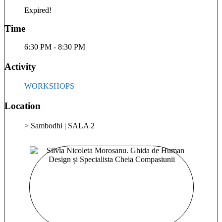
am și experimentat procese profunde de transformare care mi-
Expired!
au schimbat și pregătit câmpul ființei mele, pe toate planurile,
astfel încât transformările și miracolele tale să se poată
Time
întâmpla mult mai ușor în prezența mea. Însă, indiferent cât de
bine m-aș pregăti eu, nu pot face nimic singură. În acest gen
6:30 PM - 8:30 PM
“de muncă” este nevoie și de deschiderea, disponibilitatea și
dorința ta pentru vindecare și curajul de a renunța la tot ceea
Activity
ce te menține pe loc. Este o onoare pentru mine să te întâlnesc
și să aducem mai multă bucurie și libertate în viața ta și în
WORKSHOPS
lume!
Location
> Sambodhi | SALA 2