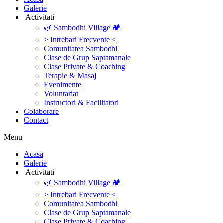
Galerie
‎ ‎Activitati‎
🌿 Sambodhi Village 🏕️
> Intrebari Frecvente <
Comunitatea Sambodhi
Clase de Grup Saptamanale
Clase Private & Coaching
Terapie & Masaj
‎Evenimente
Voluntariat
‏‏‎Instructori & Facilitatori
Colaborare
Contact
Menu
‎Acasa
Galerie
‎ ‎Activitati‎
🌿 Sambodhi Village 🏕️
> Intrebari Frecvente <
Comunitatea Sambodhi
Clase de Grup Saptamanale
Clase Private & Coaching