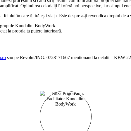
onezi procesului și când să îți asumi controlul asupra propriei tale trans
amplificat. Oglindirea celorlalți îți oferă noi perspective, iar câmpul ene
lului în care îți trăiești viața. Este despre a-ți revendica dreptul de a si
 de grup de Kundalini BodyWork.
tat la propria ta putere interioară.
u.ro
sau pe Revolut/ING: 0728171667 mentionand la detalii – KBW 22 m