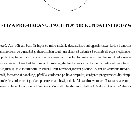
ELIZA PRIGOREANU. FACILITATOR KUNDALINI BODY
pta cu mine însămi, descărcându-mi agresivitatea, furia și emoțiile joase asupra celor din jur. Această stare de dezechilibru
am simțit că trebuie să schimb direcția vieții mele. Dupǎ un silent retreat profund de 10 zile (Vipassana) în care am meditat 9 ore/zi în fiecare zi
 schimbe viața pentru totdeauna. Acolo am descoperit terapia Kundalini BodyWork. Ulterior, am plecat din nou în Bali unde am paticipat la
 vindecǎtoare. Ea a fost farul meu de lumină, ghidându-mă spre eliberarea emoțională sănătoasă și 
nală, formator și coaching, până la vindecare pe linia timpului, curățarea programelor din câmpul 
Iubesc viața și ador să fiu femeie, explorând constant puterea și frumusețea ce izvorăsc din interiorul meu. Trăiesc cu inima
 transformare. Îți ofer sprijinul necesar pentru a trăi o viață plină de echilibru, împlinire și autent