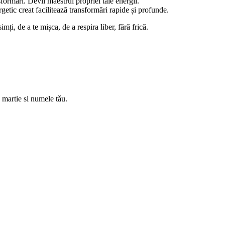
formări. Devii maestrul propriei tale energii.
rgetic creat facilitează transformări rapide și profunde.
mți, de a te mișca, de a respira liber, fără frică.
artie si numele tǎu.