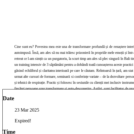
Cine sunt eu? Povestea mea este una de transformare profundă și de renaștere interioară. Am trăit ani buni în lu
autoimpusă. Însă, am ales să nu mai trăiesc prizonieră în propriile mele emoții și într-un moment de cumpănă și dezechilibru total, 
retreat ce l-am simțit ca un purgatoriu, la scurt timp am ales să plec singură în Bali timp de 3 săptămâni, într-o călătorie care avea să-mi
un training intensiv de 3 sǎptǎmâni pentru a dobândi toatǎ cunoașterea aceste practici
găsind echilibrul și claritatea interioară pe care le căutam. Reîntoarsǎ în țarǎ, am stat singurǎ 10 zile în întuneric în cadrul unui retreat organizat și după 15 ani de activitate într-un alt domeniu, am făcut pasul curajos de a mă reprofila și de a urma vocația mea autentică. Au
urmat alte cursuri de formare, seminarii si conferințe variate – de la dezvoltare perso
și tehnici de respirație. Practic și folosesc în sesiunile cu clienții mei inclusiv instrumentele de vindecare si ghidare pe care le-am învǎțat de la Alexandru Antonie. Totalitatea acestor cunoștințe și experiențe proprii îmi permit să ofer un sprijin profund și personalizat în călătoria
fiecărei persoane spre transformare și auto-descoperire. Astăzi, sunt facilitator de procese holistice integrative și facilitator Kundalini Bodywork, dedicatǎ să ajut ca fiecare sǎ descopere și să-și manifeste propria lumină interioară. Aceste metode mi-au permis să creez în viața
mea un spațiu în care abundența curge liber, iar relațiile mele cu sora și părinții mei, odată distanțate, au renăscut într-o conexiune profundă și autentică. 
Date
deschisă și sunt aici pentru a te ajuta să descoperi și să îmbrățișezi propria călătorie de
23 Mar 2025
Expired!
Time