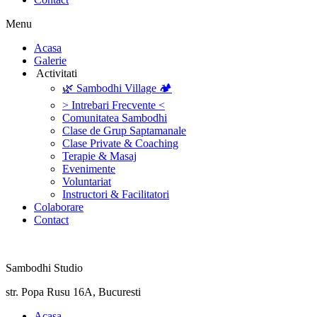
Menu
‎Acasa
Galerie
‎ ‎Activitati‎
🌿 Sambodhi Village 🏕️
> Intrebari Frecvente <
Comunitatea Sambodhi
Clase de Grup Saptamanale
Clase Private & Coaching
Terapie & Masaj
‎Evenimente
Voluntariat
‏‏‎Instructori & Facilitatori
Colaborare
Contact
Sambodhi Studio
str. Popa Rusu 16A, Bucuresti
‎Acasa