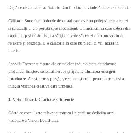
După ce ne-am centrat fizic, intrăm în vibrația vindecătoare a sunetului.
Călătoria Sonoră cu bolurile de cristal care este un prilej să te conectezi
și să asculți… e o portiță spre inconștient. Un moment în care cobori din
cap în corp și în simțire, ca să iți dai voie să creezi dintr-un spațiu de
relaxare și prezență. E o călătorie în care nu pleci, ci vii,
acasă
în
interior.
Scopul: Frecvențele pure ale cristalelor induc o stare de relaxare
profundă, liniștesc sistemul nervos și ajută la
alinierea
energiei
interioare
. Acest proces pregătește subconștientul pentru a primi și a
integra viziunea creativă care urmează.
3.⁠ ⁠Vision Board: Claritate și Intenție
Odată ce corpul este relaxat și mintea liniștită, ne dedicăm artei
vizionare a Vision Board-ului.