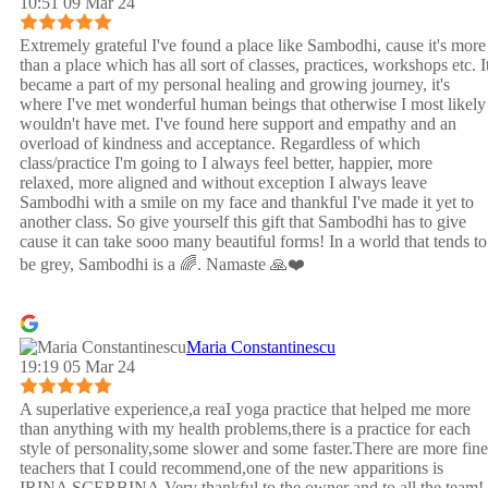
10:51 09 Mar 24
Extremely grateful I've found a place like Sambodhi, cause it's more
than a place which has all sort of classes, practices, workshops etc. I
became a part of my personal healing and growing journey, it's
where I've met wonderful human beings that otherwise I most likely
wouldn't have met. I've found here support and empathy and an
overload of kindness and acceptance. Regardless of which
class/practice I'm going to I always feel better, happier, more
relaxed, more aligned and without exception I always leave
Sambodhi with a smile on my face and thankful I've made it yet to
another class. So give yourself this gift that Sambodhi has to give
cause it can take sooo many beautiful forms! In a world that tends to
be grey, Sambodhi is a 🌈. Namaste 🙏❤️
Maria Constantinescu
19:19 05 Mar 24
A superlative experience,a reaI yoga practice that helped me more
than anything with my health problems,there is a practice for each
style of personality,some slower and some faster.There are more fine
teachers that I could recommend,one of the new apparitions is
IRINA SCERBINA.Very thankful to the owner and to all the team!