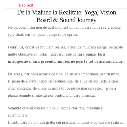
Expired!
De la Viziune la Realitate: Yoga, Vision
Board & Sound Journey
Ne apropiem din nou de acel moment din an in care lumea se grabeste
spre final, dar noi putem alege sa ne oprim.
Pentru ca, oricat de mult am realiza, oricat de mult am alerga, oricat de
multe obiective am bifa… adevarul este ca
fara pauze, fara
introspectie si fara prezenta, mintea ne poarta tot in aceleasi cicluri
.
De aceea, perioada aceasta de final de an este importanta pentru mine.
E șansa de a privi înapoi cu recunoștință, de a lua cu noi lecțiile care
chiar contează, de a lăsa în urmă tot ce nu ne mai servește… și de a
planta semințe și intenții noi pentru anul care urmează.
Semințe care să crească dintr-un loc de claritate, prezență și
autenticitate.
Intenții care nu vin din grabă sau presiune, ci dintr-o conexiune reală cu