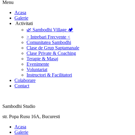
Menu
‎Acasa
Galerie
‎ ‎Activitati‎
🌿 Sambodhi Village 🏕️
> Intrebari Frecvente <
Comunitatea Sambodhi
Clase de Grup Saptamanale
Clase Private & Coaching
Terapie & Masaj
‎Evenimente
Voluntariat
‏‏‎Instructori & Facilitatori
Colaborare
Contact
Sambodhi Studio
str. Popa Rusu 16A, Bucuresti
‎Acasa
Galerie