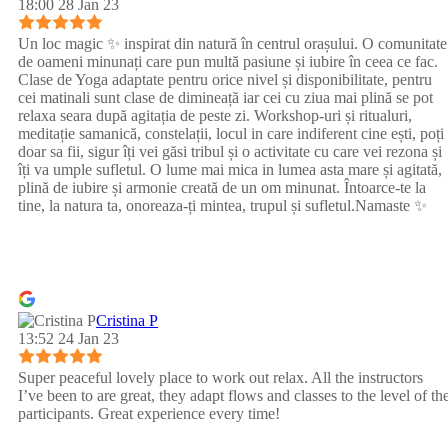
18:00 28 Jan 23
Un loc magic ✨ inspirat din natură în centrul orașului. O comunitate
de oameni minunați care pun multă pasiune și iubire în ceea ce fac.
Clase de Yoga adaptate pentru orice nivel și disponibilitate, pentru
cei matinali sunt clase de dimineață iar cei cu ziua mai plină se pot
relaxa seara după agitația de peste zi. Workshop-uri și ritualuri,
meditație samanică, constelații, locul in care indiferent cine ești, poți
doar sa fii, sigur îți vei găsi tribul și o activitate cu care vei rezona și
îți va umple sufletul. O lume mai mica in lumea asta mare și agitată,
plină de iubire și armonie creată de un om minunat. Întoarce-te la
tine, la natura ta, onoreaza-ți mintea, trupul și sufletul.Namaste ✨
Cristina P
13:52 24 Jan 23
Super peaceful lovely place to work out relax. All the instructors
I’ve been to are great, they adapt flows and classes to the level of th
participants. Great experience every time!