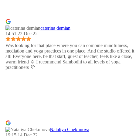
caterina demian
14:51 22 Dec 22
Was looking for that place where you can combine mindfulness,
mediation and yoga practices in one place. And the studio offered it
all! Everyone here, be that staff, guest or teacher, feels like a close,
warm friend ☺️ I recommend Sambodhi to all levels of yoga
practitioners 💜
Nataliya Chekunova
19:15 14 Dec 22