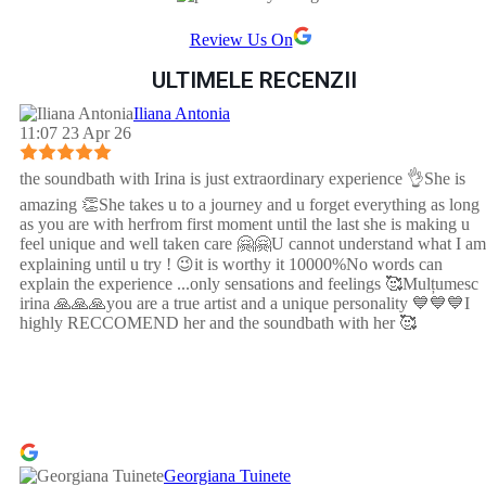
Review Us On
ULTIMELE RECENZII
Iliana Antonia
11:07 23 Apr 26
the soundbath with Irina is just extraordinary experience 👌She is
amazing 👏She takes u to a journey and u forget everything as long
as you are with herfrom first moment until the last she is making u
feel unique and well taken care 🤗🤗U cannot understand what I am
explaining until u try ! 😉it is worthy it 10000%No words can
explain the experience ...only sensations and feelings 🥰Mulțumesc
irina 🙏🙏🙏you are a true artist and a unique personality 💙💙💙I
highly RECCOMEND her and the soundbath with her 🥰
Georgiana Tuinete