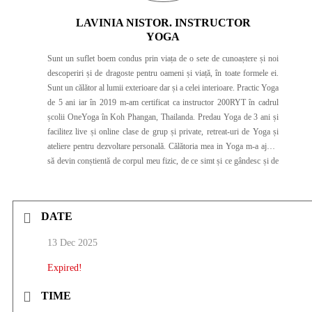
LAVINIA NISTOR. INSTRUCTOR
YOGA
Sunt un suflet boem condus prin viața de o sete de cunoaștere și noi
descoperiri și de dragoste pentru oameni și viață, în toate formele ei.
Sunt un călător al lumii exterioare dar și a celei interioare. Practic Yoga
de 5 ani iar în 2019 m-am certificat ca instructor 200RYT în cadrul
școlii OneYoga în Koh Phangan, Thailanda. Predau Yoga de 3 ani și
facilitez live și online clase de grup și private, retreat-uri de Yoga și
ateliere pentru dezvoltare personală. Călătoria mea in Yoga m-a ajutat
să devin conștientă de corpul meu fizic, de ce simt și ce gândesc și de
tot ceea ce îmi influențează echilibrul și armonia interioară. Yoga mi-a
schimbat alchimia interioară atât de frumos încât am simțit că am
primit asta ca pe un cadou pe care vreau sa îl impart cu tine și cu toată
DATE
lumea.
13 Dec 2025
Expired!
TIME