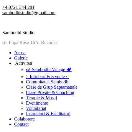
Skip
+4 0721 344 281
to
sambodhistudio@gmail.com
content
Sambodhi Studio
str. Popa Rusu 16A, Bucuresti
‎Acasa
Galerie
‎ ‎Activitati‎
🌿 Sambodhi Village 🏕️
> Intrebari Frecvente <
Comunitatea Sambodhi
Clase de Grup Saptamanale
Clase Private & Coaching
Terapie & Masaj
‎Evenimente
Voluntariat
‏‏‎Instructori & Facilitatori
Colaborare
Contact