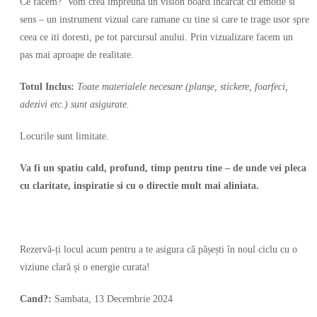
Ce facem? Vom crea impreuna un vision board incarcat cu emotie si
sens – un instrument vizual care ramane cu tine si care te trage usor spre
ceea ce iti doresti, pe tot parcursul anului. Prin vizualizare facem un
pas mai aproape de realitate.
Totul Inclus:
Toate materialele necesare (planșe, stickere, foarfeci,
adezivi etc.) sunt asigurate.
Locurile sunt limitate.
Va fi un spatiu cald, profund, timp pentru tine – de unde vei pleca
cu claritate, inspiratie si cu o directie mult mai aliniata.
Rezervă-ți locul acum pentru a te asigura că pășești în noul ciclu cu o
viziune clară și o energie curata!
Cand?:
Sambata, 13 Decembrie 2024