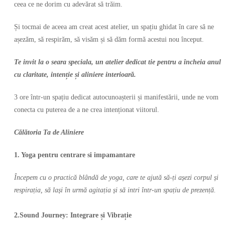
ceea ce ne dorim cu adevărat să trăim.
Și tocmai de aceea am creat acest atelier, un spațiu ghidat în care să ne
așezăm, să respirăm, să visăm și să dăm formă acestui nou început.
Te invit la o seara speciala, un atelier dedicat tie pentru a încheia anul
cu claritate, intenție și aliniere interioară.
3 ore într-un spațiu dedicat autocunoașterii și manifestării, unde ne vom
conecta cu puterea de a ne crea intenționat viitorul.
Călătoria Ta de Aliniere
1. Yoga pentru centrare si impamantare
Începem cu o practică blândă de yoga, care te ajută să-ți așezi corpul și
respirația, să lași în urmă agitația și să intri într-un spațiu de prezență.
2.⁠Sound Journey: Integrare și Vibrație