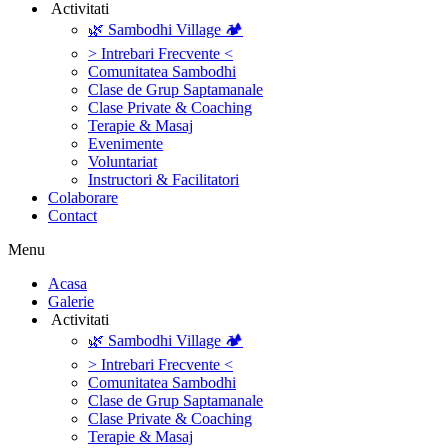
‎ ‎Activitati‎
🌿 Sambodhi Village 🏕️
> Intrebari Frecvente <
Comunitatea Sambodhi
Clase de Grup Saptamanale
Clase Private & Coaching
Terapie & Masaj
‎Evenimente
Voluntariat
‏‏‎Instructori & Facilitatori
Colaborare
Contact
Menu
‎Acasa
Galerie
‎ ‎Activitati‎
🌿 Sambodhi Village 🏕️
> Intrebari Frecvente <
Comunitatea Sambodhi
Clase de Grup Saptamanale
Clase Private & Coaching
Terapie & Masaj