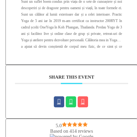
Sunt un suflet boem condus prin viața de o sete de cunoaștere și noi
descoperiri și de dragoste pentru oameni și viață, în toate formele ei.
Sunt un călător al lumii exterioare dar și a celei interioare. Practic
Yoga de 5 ani iar în 2019 m-am certificat ca instructor 200RYT în
cadrul școlii OneYoga în Koh Phangan, Thailanda. Predau Yoga de 3
ani și facilitez live și online clase de grup și private, retreat-uri de
Yoga și ateliere pentru dezvoltare personală. Călătoria mea in Yoga m-
a ajutat să devin conștientă de corpul meu fizic, de ce simt și ce
gândesc și de tot ceea ce îmi influențează echilibrul și armonia
interioară. Yoga mi-a schimbat alchimia interioară atât de frumos încât
am simțit că am primit asta ca pe un cadou pe care vreau sa îl impart
cu tine și cu toată lumea.
SHARE THIS EVENT
5.0
Based on 414 reviews