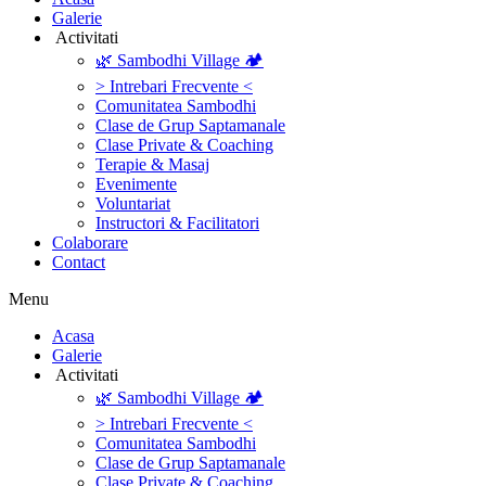
Galerie
‎ ‎Activitati‎
🌿 Sambodhi Village 🏕️
> Intrebari Frecvente <
Comunitatea Sambodhi
Clase de Grup Saptamanale
Clase Private & Coaching
Terapie & Masaj
‎Evenimente
Voluntariat
‏‏‎Instructori & Facilitatori
Colaborare
Contact
Menu
‎Acasa
Galerie
‎ ‎Activitati‎
🌿 Sambodhi Village 🏕️
> Intrebari Frecvente <
Comunitatea Sambodhi
Clase de Grup Saptamanale
Clase Private & Coaching