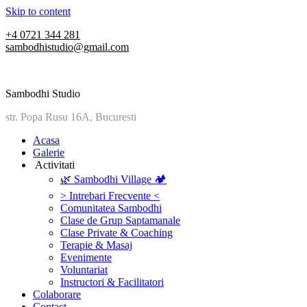
Skip to content
+4 0721 344 281
sambodhistudio@gmail.com
Sambodhi Studio
str. Popa Rusu 16A, Bucuresti
‎Acasa
Galerie
‎ ‎Activitati‎
🌿 Sambodhi Village 🏕️
> Intrebari Frecvente <
Comunitatea Sambodhi
Clase de Grup Saptamanale
Clase Private & Coaching
Terapie & Masaj
‎Evenimente
Voluntariat
‏‏‎Instructori & Facilitatori
Colaborare
Contact