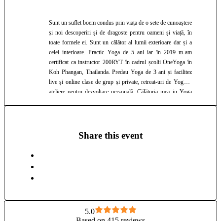
Sunt un suflet boem condus prin viața de o sete de cunoaștere
și noi descoperiri și de dragoste pentru oameni și viață, în
toate formele ei. Sunt un călător al lumii exterioare dar și a
celei interioare. Practic Yoga de 5 ani iar în 2019 m-am
certificat ca instructor 200RYT în cadrul școlii OneYoga în
Koh Phangan, Thailanda. Predau Yoga de 3 ani și facilitez
live și online clase de grup și private, retreat-uri de Yoga și
ateliere pentru dezvoltare personală. Călătoria mea in Yoga
m-a ajutat să devin conștientă de corpul meu fizic, de ce simt
și ce gândesc și de tot ceea ce îmi influențează echilibrul și
armonia interioară. Yoga mi-a schimbat alchimia interioară
atât de frumos încât am simțit că am primit asta ca pe un
Share this event
cadou pe care vreau sa îl impart cu tine și cu toată lumea.
5.0
Based on 415 reviews