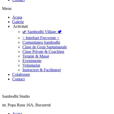
Menu
‎Acasa
Galerie
‎ ‎Activitati‎
🌿 Sambodhi Village 🏕️
> Intrebari Frecvente <
Comunitatea Sambodhi
Clase de Grup Saptamanale
Clase Private & Coaching
Terapie & Masaj
‎Evenimente
Voluntariat
‏‏‎Instructori & Facilitatori
Colaborare
Contact
Sambodhi Studio
str. Popa Rusu 16A, Bucuresti
‎Acasa