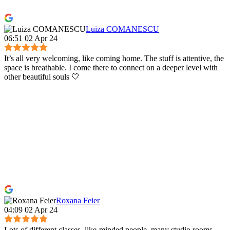
Luiza COMANESCU
06:51 02 Apr 24
It’s all very welcoming, like coming home. The stuff is attentive, the
space is breathable. I come there to connect on a deeper level with
other beautiful souls 🤍
Roxana Feier
04:09 02 Apr 24
Lots of different classes, like-minded people, many studio rooms,