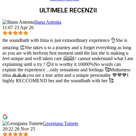
ULTIMELE RECENZII
Iliana Antonia
11:07 23 Apr 26
the soundbath with Irina is just extraordinary experience 👌She is
amazing 👏She takes u to a journey and u forget everything as long
as you are with herfrom first moment until the last she is making u
feel unique and well taken care 🤗🤗U cannot understand what I am
explaining until u try ! 😉it is worthy it 10000%No words can
explain the experience ...only sensations and feelings 🥰Mulțumesc
irina 🙏🙏🙏you are a true artist and a unique personality 💙💙💙I
highly RECCOMEND her and the soundbath with her 🥰
Georgiana Tuinete
20:22 28 Nov 25