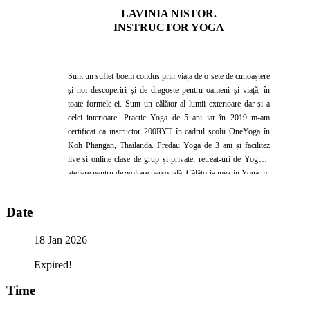
LAVINIA NISTOR.
INSTRUCTOR YOGA
Sunt un suflet boem condus prin viața de o sete de cunoaștere
și noi descoperiri și de dragoste pentru oameni și viață, în
toate formele ei. Sunt un călător al lumii exterioare dar și a
celei interioare. Practic Yoga de 5 ani iar în 2019 m-am
certificat ca instructor 200RYT în cadrul școlii OneYoga în
Koh Phangan, Thailanda. Predau Yoga de 3 ani și facilitez
live și online clase de grup și private, retreat-uri de Yoga și
ateliere pentru dezvoltare personală. Călătoria mea in Yoga m-
a ajutat să devin conștientă de corpul meu fizic, de ce simt și
ce gândesc și de tot ceea ce îmi influențează echilibrul și
Date
armonia interioară. Yoga mi-a schimbat alchimia interioară
atât de frumos încât am simțit că am primit asta ca pe un
18 Jan 2026
cadou pe care vreau sa îl impart cu tine și cu toată lumea.
Expired!
Time