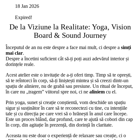
18 Jan 2026
Expired!
De la Viziune la Realitate: Yoga, Vision
Board & Sound Journey
Începutul de an nu este despre a face mai mult, ci despre a
simți
mai clar
.
Despre a încetini suficient cât să-ți poți auzi adevărul interior și
dorințele reale.
Acest atelier este o invitație de a-ți oferi timp. Timp să te oprești,
să te reîntorci în corp, să-ți liniștești mintea și să creezi dintr-un
spațiu de aliniere, nu de grabă sau presiune. Un ritual de început,
în care nu „tragem” viitorul spre noi, ci ne
aliniem
cu el.
Prin yoga, sunet și creație conștientă, vom deschide un spațiu
sigur și susținător în care să te reconectezi cu tine, cu intențiile
tale și cu direcția pe care vrei să o hrănești în anul care începe.
Este un proces blând, dar profund, care te ajută să cobori din cap
în corp, din agitație în prezență, din dorință în claritate.
Aceasta nu este doar o experiență de relaxare sau creație, ci o