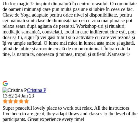
Un loc magic ✨ inspirat din natură în centrul orașului. O comunitate
de oameni minunați care pun multă pasiune și iubire în ceea ce fac.
Clase de Yoga adaptate pentru orice nivel și disponibilitate, pentru
cei matinali sunt clase de dimineață iar cei cu ziua mai plină se pot
relaxa seara după agitația de peste zi. Workshop-uri și ritualuri,
meditație samanică, constelații, locul in care indiferent cine ești, poți
doar sa fii, sigur îți vei găsi tribul și o activitate cu care vei rezona și
îți va umple sufletul. O lume mai mica in lumea asta mare și agitată,
plină de iubire și armonie creată de un om minunat. Întoarce-te la
tine, la natura ta, onoreaza-ți mintea, trupul și sufletul.Namaste ✨
Cristina P
13:52 24 Jan 23
Super peaceful lovely place to work out relax. All the instructors
I’ve been to are great, they adapt flows and classes to the level of the
participants. Great experience every time!