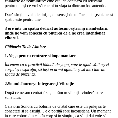
călătorie de reamintire
: cine ești, ce contează cu adevărat
pentru tine și ce vrei să chemi în viața ta dintr-un loc autentic.
Dacă simți nevoia de liniște, de sens și de un început așezat, acest
spațiu este pentru tine.
3 ore într-un spațiu dedicat autocunoașterii și manifestării,
unde ne vom conecta cu puterea de a ne crea intenționat
viitorul.
Călătoria Ta de Aliniere
1. Yoga pentru centrare si impamantare
Începem cu o practică blândă de yoga, care te ajută să-ți așezi
corpul și respirația, să lași în urmă agitația și să intri într-un
spațiu de prezență.
2.⁠Sound Journey: Integrare și Vibrație
După ce ne-am centrat fizic, intrăm în vibrația vindecătoare a
sunetului.
Călătoria Sonoră cu bolurile de cristal care este un prilej să te
conectezi și să asculți… e o portiță spre inconștient. Un moment
în care cobori din cap în corp și în simțire, ca să iți dai voie să