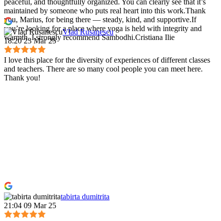
peaceful, and thoughtfully organized. You can clearly see that it’s
maintained by someone who puts real heart into this work.Thank
you, Marius, for being there — steady, kind, and supportive.If
you’re looking for a place where yoga is held with integrity and
Vlad Rusanescu
warmth, I strongly recommend Sambodhi.Cristiana Ilie
18:20 23 Mar 25
I love this place for the diversity of experiences of different classes
and teachers. There are so many cool people you can meet here.
Thank you!
tabirta dumitrita
21:04 09 Mar 25