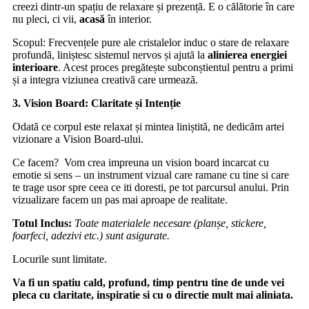
creezi dintr-un spațiu de relaxare și prezență. E o călătorie în care
nu pleci, ci vii,
acasă
în interior.
Scopul: Frecvențele pure ale cristalelor induc o stare de relaxare
profundă, liniștesc sistemul nervos și ajută la
alinierea
energiei
interioare
. Acest proces pregătește subconștientul pentru a primi
și a integra viziunea creativă care urmează.
3.⁠ ⁠Vision Board: Claritate și Intenție
Odată ce corpul este relaxat și mintea liniștită, ne dedicăm artei
vizionare a Vision Board-ului.
Ce facem? Vom crea impreuna un vision board incarcat cu
emotie si sens – un instrument vizual care ramane cu tine si care
te trage usor spre ceea ce iti doresti, pe tot parcursul anului. Prin
vizualizare facem un pas mai aproape de realitate.
Totul Inclus:
Toate materialele necesare (planșe, stickere,
foarfeci, adezivi etc.) sunt asigurate.
Locurile sunt limitate.
Va fi un spatiu cald, profund, timp pentru tine de unde vei
pleca cu claritate, inspiratie si cu o directie mult mai aliniata.