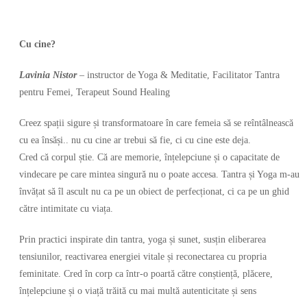
Cu cine?
Lavinia Nistor
– instructor de Yoga & Meditatie, Facilitator Tantra
pentru Femei, Terapeut Sound Healing
Creez spații sigure și transformatoare în care femeia să se reîntâlnească
cu ea însăși.. nu cu cine ar trebui să fie, ci cu cine este deja.
Cred că corpul știe. Că are memorie, înțelepciune și o capacitate de
vindecare pe care mintea singură nu o poate accesa. Tantra și Yoga m-au
învățat să îl ascult nu ca pe un obiect de perfecționat, ci ca pe un ghid
către intimitate cu viața.
Prin practici inspirate din tantra, yoga și sunet, susțin eliberarea
tensiunilor, reactivarea energiei vitale și reconectarea cu propria
feminitate. Cred în corp ca într-o poartă către conștiență, plăcere,
înțelepciune și o viață trăită cu mai multă autenticitate și sens