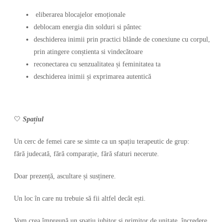
eliberarea blocajelor emoționale
deblocam energia din solduri si pântec
deschiderea inimii prin practici blânde de conexiune cu corpul,
prin atingere conștienta si vindecătoare
reconectarea cu senzualitatea și feminitatea ta
deschiderea inimii și exprimarea autentică
🤍
Spațiul
Un cerc de femei care se simte ca un spațiu terapeutic de grup:
fără judecată, fără comparație, fără sfaturi necerute.
Doar prezență, ascultare și susținere.
Un loc în care nu trebuie să fii altfel decât ești.
Vom crea împreună un spațiu iubitor si primitor de unitate, încredere,