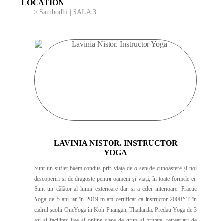
LOCATION
> Sambodhi | SALA 3
LAVINIA NISTOR. INSTRUCTOR
YOGA
Sunt un suflet boem condus prin viața de o sete de cunoaștere și noi
descoperiri și de dragoste pentru oameni și viață, în toate formele ei.
Sunt un călător al lumii exterioare dar și a celei interioare. Practic
Yoga de 5 ani iar în 2019 m-am certificat ca instructor 200RYT în
cadrul școlii OneYoga în Koh Phangan, Thailanda. Predau Yoga de 3
ani și facilitez live și online clase de grup și private, retreat-uri de