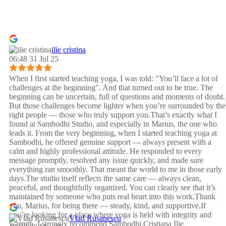
ilie cristina
06:48 31 Jul 25
When I first started teaching yoga, I was told: "You’ll face a lot of
challenges at the beginning". And that turned out to be true. The
beginning can be uncertain, full of questions and moments of doubt.
But those challenges become lighter when you’re surrounded by the
right people — those who truly support you.That’s exactly what I
found at Sambodhi Studio, and especially in Marius, the one who
leads it. From the very beginning, when I started teaching yoga at
Sambodhi, he offered genuine support — always present with a
calm and highly professional attitude. He responded to every
message promptly, resolved any issue quickly, and made sure
everything ran smoothly. That meant the world to me in those early
days.The studio itself reflects the same care — always clean,
peaceful, and thoughtfully organized. You can clearly see that it’s
maintained by someone who puts real heart into this work.Thank
you, Marius, for being there — steady, kind, and supportive.If
you’re looking for a place where yoga is held with integrity and
Vlad Rusanescu
warmth, I strongly recommend Sambodhi.Cristiana Ilie