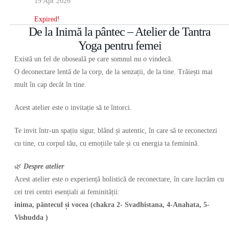
19 Apr 2026
Expired!
De la Inimă la pântec – Atelier de Tantra
Yoga pentru femei
Există un fel de oboseală pe care somnul nu o vindecă.
O deconectare lentă de la corp, de la senzații, de la tine. Trăiești mai
mult în cap decât în tine.
Acest atelier este o invitație să te întorci.
Te invit într-un spațiu sigur, blând și autentic, în care să te reconectezi
cu tine, cu corpul tău, cu emoțiile tale și cu energia ta feminină.
🌿
Despre atelier
Acest atelier este o experiență holistică de reconectare, în care lucrăm cu
cei trei centri esențiali ai feminității:
inima, pântecul și vocea (chakra 2- Svadhistana, 4-Anahata, 5-
Vishudda )