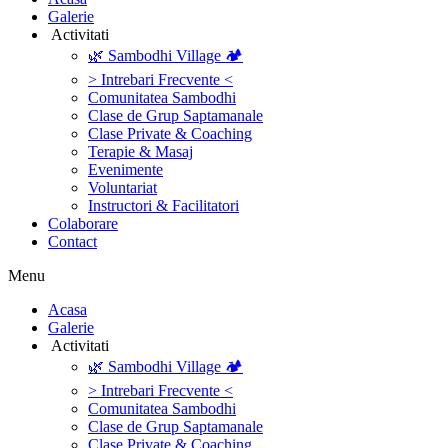
Galerie
‎ ‎Activitati‎
🌿 Sambodhi Village 🏕️
> Intrebari Frecvente <
Comunitatea Sambodhi
Clase de Grup Saptamanale
Clase Private & Coaching
Terapie & Masaj
‎Evenimente
Voluntariat
‏‏‎Instructori & Facilitatori
Colaborare
Contact
Menu
‎Acasa
Galerie
‎ ‎Activitati‎
🌿 Sambodhi Village 🏕️
> Intrebari Frecvente <
Comunitatea Sambodhi
Clase de Grup Saptamanale
Clase Private & Coaching