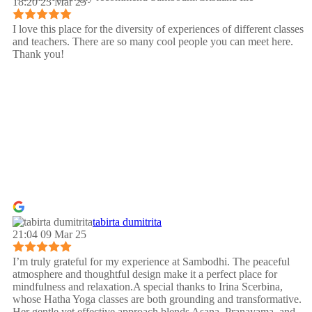
18:20 23 Mar 25
I love this place for the diversity of experiences of different classes
and teachers. There are so many cool people you can meet here.
Thank you!
tabirta dumitrita
21:04 09 Mar 25
I’m truly grateful for my experience at Sambodhi. The peaceful
atmosphere and thoughtful design make it a perfect place for
mindfulness and relaxation.A special thanks to Irina Scerbina,
whose Hatha Yoga classes are both grounding and transformative.
Her gentle yet effective approach blends Asana, Pranayama, and