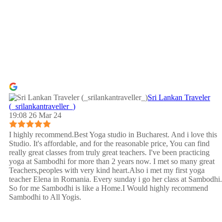
Sri Lankan Traveler
(_srilankantraveller_)
19:08 26 Mar 24
I highly recommend.Best Yoga studio in Bucharest. And i love this
Studio. It's affordable, and for the reasonable price, You can find
really great classes from truly great teachers. I've been practicing
yoga at Sambodhi for more than 2 years now. I met so many great
Teachers,peoples with very kind heart.Also i met my first yoga
teacher Elena in Romania. Every sunday i go her class at Sambodhi.
So for me Sambodhi is like a Home.I Would highly recommend
Sambodhi to All Yogis.