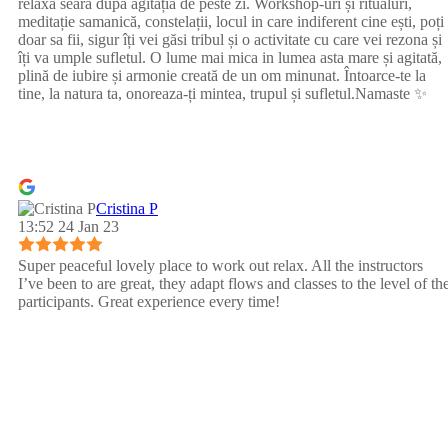
relaxa seara după agitația de peste zi. Workshop-uri și ritualuri,
meditație samanică, constelații, locul in care indiferent cine ești, poți
doar sa fii, sigur îți vei găsi tribul și o activitate cu care vei rezona și
îți va umple sufletul. O lume mai mica in lumea asta mare și agitată,
plină de iubire și armonie creată de un om minunat. Întoarce-te la
tine, la natura ta, onoreaza-ți mintea, trupul și sufletul.Namaste ✨
Cristina P
13:52 24 Jan 23
Super peaceful lovely place to work out relax. All the instructors
I’ve been to are great, they adapt flows and classes to the level of th
participants. Great experience every time!