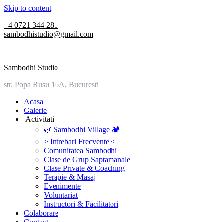
Skip to content
+4 0721 344 281
sambodhistudio@gmail.com
Sambodhi Studio
str. Popa Rusu 16A, Bucuresti
‎Acasa
Galerie
‎ ‎Activitati‎
🌿 Sambodhi Village 🏕️
> Intrebari Frecvente <
Comunitatea Sambodhi
Clase de Grup Saptamanale
Clase Private & Coaching
Terapie & Masaj
‎Evenimente
Voluntariat
‏‏‎Instructori & Facilitatori
Colaborare
Contact