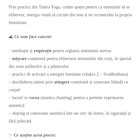
Prin practici din Tantra Yoga, creăm spațiu pentru ca tensiunile să se
elibereze, energia vitală să circule din nou și ne reconectăm la propria
feminitate.
🌊
Ce vom face concret:
– meditație și
respirație
pentru reglarea sistemului nervos
–
mișcare
conștientă pentru eliberarea tensiunilor din corp, în special
din zona șoldurilor și a pântecului
– practici de activare a energiei feminine (chakra 2 – Svadhisthana)
– deschiderea inimii prin
atingere
conștientă și conectare blândă cu
corpul
– lucrul cu
vocea
(mantra chanting) pentru a permite exprimarea
autentică
– sharing si conexiune autentică într-un cerc de femei, în siguranță și
fără judecată
✨
Ce susține acest proces: