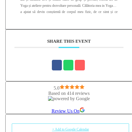
Yoga și ateliere pentru dezvoltare personală. Călătoria mea in Yoga m-
a ajutat să devin conștientă de corpul meu fizic, de ce simt și ce
gândesc și de tot ceea ce îmi influențează echilibrul și armonia
interioară. Yoga mi-a schimbat alchimia interioară atât de frumos încât
am simțit că am primit asta ca pe un cadou pe care vreau sa îl impart
cu tine și cu toată lumea.
SHARE THIS EVENT
5.0
Based on 414 reviews
Review Us On
+ Add to Google Calendar