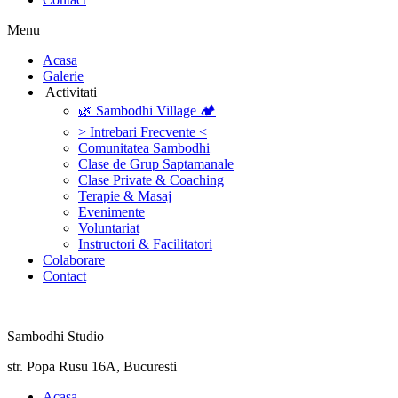
Menu
‎Acasa
Galerie
‎ ‎Activitati‎
🌿 Sambodhi Village 🏕️
> Intrebari Frecvente <
Comunitatea Sambodhi
Clase de Grup Saptamanale
Clase Private & Coaching
Terapie & Masaj
‎Evenimente
Voluntariat
‏‏‎Instructori & Facilitatori
Colaborare
Contact
Sambodhi Studio
str. Popa Rusu 16A, Bucuresti
‎Acasa