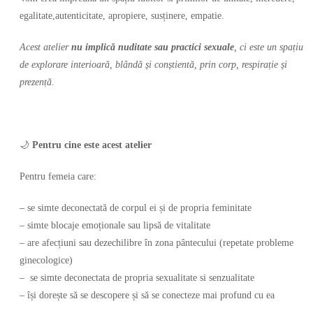
egalitate,autenticitate, apropiere, susținere, empatie.
Acest atelier
nu implică nuditate sau practici sexuale
, ci este un spațiu
de explorare interioară, blândă și conștientă, prin corp, respirație și
prezență
.
🌙
Pentru cine este acest atelier
Pentru femeia care:
– se simte deconectată de corpul ei și de propria feminitate
– simte blocaje emoționale sau lipsă de vitalitate
– are afecțiuni sau dezechilibre în zona pântecului (repetate probleme
ginecologice)
– se simte deconectata de propria sexualitate si senzualitate
– își dorește să se descopere și să se conecteze mai profund cu ea