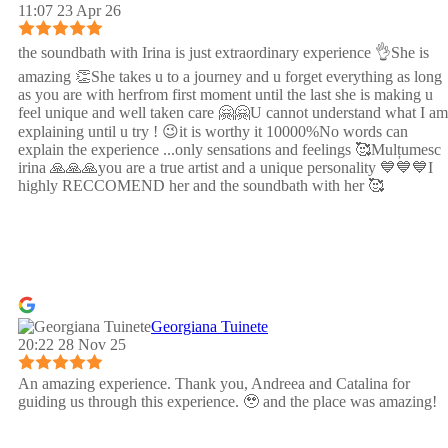
11:07 23 Apr 26
the soundbath with Irina is just extraordinary experience 👌She is
amazing 👏She takes u to a journey and u forget everything as long
as you are with herfrom first moment until the last she is making u
feel unique and well taken care 🤗🤗U cannot understand what I am
explaining until u try ! 😉it is worthy it 10000%No words can
explain the experience ...only sensations and feelings 🥰Mulțumesc
irina 🙏🙏🙏you are a true artist and a unique personality 💙💙💙I
highly RECCOMEND her and the soundbath with her 🥰
Georgiana Tuinete
20:22 28 Nov 25
An amazing experience. Thank you, Andreea and Catalina for
guiding us through this experience. 🥹 and the place was amazing!