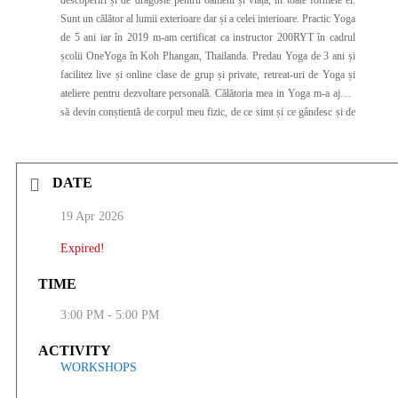
descoperiri și de dragoste pentru oameni și viață, în toate formele ei.
Sunt un călător al lumii exterioare dar și a celei interioare. Practic Yoga
de 5 ani iar în 2019 m-am certificat ca instructor 200RYT în cadrul
școlii OneYoga în Koh Phangan, Thailanda. Predau Yoga de 3 ani și
facilitez live și online clase de grup și private, retreat-uri de Yoga și
ateliere pentru dezvoltare personală. Călătoria mea in Yoga m-a ajutat
să devin conștientă de corpul meu fizic, de ce simt și ce gândesc și de
tot ceea ce îmi influențează echilibrul și armonia interioară. Yoga mi-a
schimbat alchimia interioară atât de frumos încât am simțit că am
primit asta ca pe un cadou pe care vreau sa îl impart cu tine și cu toată
DATE
lumea.
19 Apr 2026
Expired!
TIME
3:00 PM - 5:00 PM
ACTIVITY
WORKSHOPS