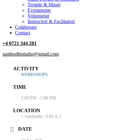
Terapie & Masaj
‎Evenimente
Voluntariat
‏‏‎Instructori & Facilitatori
Colaborare
Contact
+4 0721 344 281
sambodhistudio@gmail.com
ACTIVITY
WORKSHOPS
TIME
3:00 PM - 5:00 PM
LOCATION
> Sambodhi | SALA 3
DATE