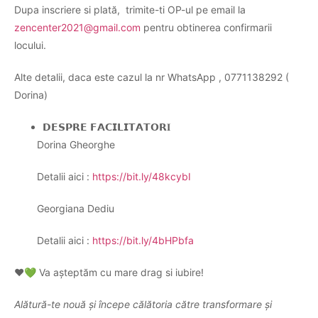
Dupa inscriere si plată, trimite-ti OP-ul pe email la
zencenter2021@gmail.com
pentru obtinerea confirmarii
locului.
Alte detalii, daca este cazul la nr WhatsApp ,
0771138292 (
Dorina)
𝗗𝗘𝗦𝗣𝗥𝗘
𝗙𝗔𝗖𝗜𝗟𝗜𝗧𝗔𝗧𝗢𝗥
𝐈
Dorina Gheorghe
Detalii aici :
https://bit.ly/48kcybI
Georgiana Dediu
Detalii aici :
https://bit.ly/4bHPbfa
❤️💚
Va așteptăm cu mare drag si iubire!
Alătură-te nouă și începe călătoria către transformare și