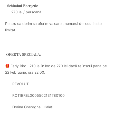
𝐒𝐜𝐡𝐢𝐦𝐛𝐮𝐥
𝐄𝐧𝐞𝐫𝐠𝐞𝐭𝐢𝐜
270 lei / persoană.
Pentru ca dorim sa oferim valoare , numarul de locuri este
limitat.
𝐎𝐅𝐄𝐑𝐓𝐀
𝐒𝐏𝐄𝐂𝐈𝐀𝐋𝐀
:
🎁
Early Bird:
210 lei în loc de 270 lei dacă te înscrii pana pe
22 Februarie, ora 22:00.
REVOLUT:
RO11BREL0005502131780100
Dorina Gheorghe , Galați