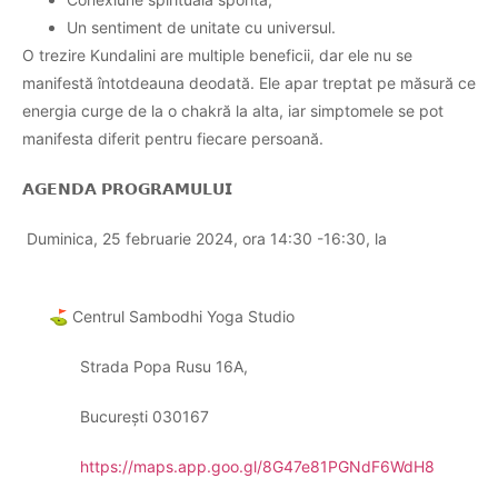
Un sentiment de unitate cu universul.
O trezire Kundalini are multiple beneficii, dar ele nu se
manifestă întotdeauna deodată. Ele apar treptat pe măsură ce
energia curge de la o chakră la alta, iar simptomele se pot
manifesta diferit pentru fiecare persoană.
𝗔𝗚𝗘𝗡𝗗𝗔
𝗣𝗥𝗢𝗚𝗥𝗔𝗠𝗨𝗟𝗨𝗜
D
uminica,
25 februarie 2024, ora 14:30 -16:30, la
⛳
Centrul Sambodhi Yoga Studio
Strada Popa Rusu 16A,
București 030167
https://maps.app.goo.gl/8G47e81PGNdF6WdH8