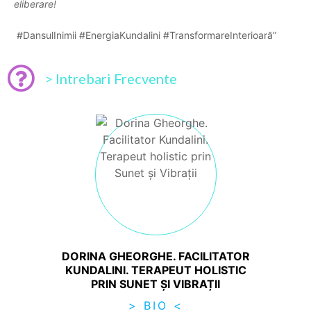
eliberare!
#DansulInimii #EnergiaKundalini #TransformareInterioară”
> Intrebari Frecvente
DORINA GHEORGHE. FACILITATOR
KUNDALINI. TERAPEUT HOLISTIC
PRIN SUNET ȘI VIBRAȚII
> BIO <