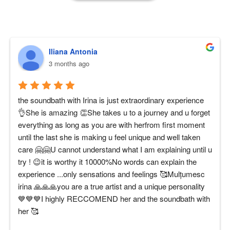
sustin cu iubire, oamenii pe drumul lor spre vindecare.
Iliana Antonia
3 months ago
the soundbath with Irina is just extraordinary experience 
👌She is amazing 👏She takes u to a journey and u forget 
everything as long as you are with herfrom first moment 
until the last she is making u feel unique and well taken 
care 🤗🤗U cannot understand what I am explaining until u 
try ! 😉it is worthy it 10000%No words can explain the 
experience ...only sensations and feelings 🥰Mulțumesc 
irina 🙏🙏🙏you are a true artist and a unique personality 
💙💙💙I highly RECCOMEND her and the soundbath with 
her 🥰