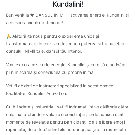
Kundalini!
Bun venit la ❤️
DANSUL INIMII – activarea energiei Kundalini si
accesarea vietilor anterioare
!
🙏 Alătură-te nouă pentru o experiență unică și
transformatoare în care vei descoperi puterea și frumusețea
dansului INIMII tale, dansul tău interior.
Vom explora misterele energiei Kundalini și cum să o activăm
prin mișcarea și conexiunea cu propria inimă.
Veti fi ghidați de instructori specializați in acest domeniu –
Facilitatori Kundalini Activation.
Cu blândețe și măiestrie , veti fi îndrumati într-o călătorie către
cele mai profunde niveluri ale conștiinței , unde adesea sunt
momente de revelație pentru participanți, de a elibera emoții
reprimate, de a depăși limitele auto-impuse și a se reconecta