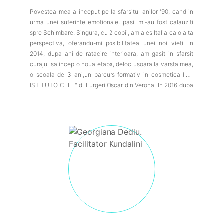
Povestea mea a inceput pe la sfarsitul anilor '90, cand in
urma unei suferinte emotionale, pasii mi-au fost calauziti
spre Schimbare. Singura, cu 2 copii, am ales Italia ca o alta
perspectiva, oferandu-mi posibilitatea unei noi vieti. In
2014, dupa ani de ratacire interioara, am gasit in sfarsit
curajul sa incep o noua etapa, deloc usoara la varsta mea,
o scoala de 3 ani,un parcurs formativ in cosmetica la "
ISTITUTO CLEF" di Furgeri Oscar din Verona. In 2016 dupa
ce mi-am luat diploma si am descoperit frumusetea si
puterea femeii din mine. Deci, am continuat si cu
specializarea de inca 1 an, in estetica holistica. M-am
redescoperit intr-o alta versiune constienta si asumata.
Dar, calea mea nu era doar de a aduce frumusetea in
vietile oamenilor, ci adevarata mea misiune era de
VINDECATOR. Medicine woman! Cine are cheia 33 in
"Cheile Genelor", stie ce zic. Au inceput chemari, vise,
canalizari. Bunica mea mi-a indrumat pasii spre o alta
latura alternativă a frumusetii vietii: Spiritualitatea. Aici am
gasit raspunsurile , aici am vindecat parti din mine si aici
am iesit din miile de convingeri limitative, am schimbat
programe, incepand din copilărie, din burta mamei, sau,