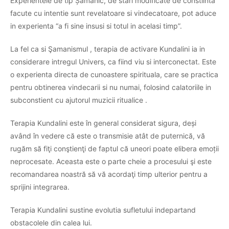
Experientele de tip Șamanic, de stari modificate de constiinta
facute cu intentie sunt revelatoare si vindecatoare, pot aduce
in experienta “a fi sine insusi si totul in acelasi timp”.
La fel ca si Şamanismul , terapia de activare Kundalini ia in
considerare intregul Univers, ca fiind viu si interconectat. Este
o experienta directa de cunoastere spirituala, care se practica
pentru obtinerea vindecarii si nu numai, folosind calatoriile in
subconstient cu ajutorul muzicii ritualice .
Terapia Kundalini este în general considerat sigura, deși
având în vedere că este o transmisie atât de puternică, vă
rugăm să fiţi conştienţi de faptul că uneori poate elibera emoții
neprocesate. Aceasta este o parte cheie a procesului şi este
recomandarea noastră
să vă acordaţi timp ulterior pentru a
sprijini integrarea.
Terapia Kundalini sustine evolutia sufletului indepartand
obstacolele din calea lui.