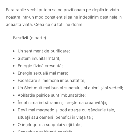
Fara ranile vechi putem sa ne pozitionam pe deplin in viata
noastra intr-un mod constient si sa ne indeplinim destinele in
aceasta viata. Ceea ce cu totii ne dorim !
𝐁𝐞𝐧𝐞𝐟𝐢𝐜𝐢𝐢
(o parte)
Un sentiment de purificare;
Sistem imunitar întărit;
Energie fizică crescută;
Energie sexuală mai mare;
Focalizare si memorie îmbunătățite;
Un Simț mult mai bun al sunetului, al culorii și al vederii;
Abilitățile psihice sunt îmbunătățite;
Încetinirea îmbătrânirii și creșterea creativității;
Devii mai magnetic și poți atrage cu gândurile tale,
situații sau oameni benefici în viața ta ;
O înțelegere a scopului vieții tale ;
Conexiune spirituală sporită;