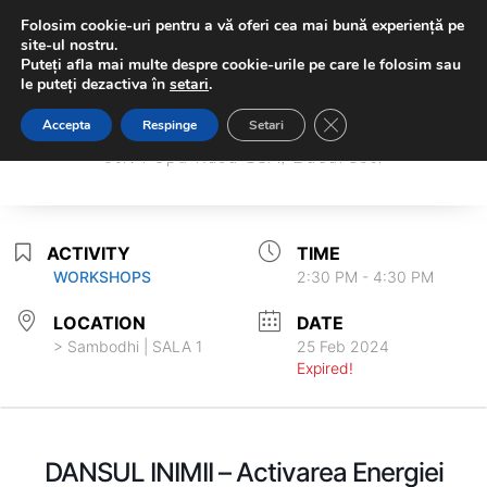
Folosim cookie-uri pentru a vă oferi cea mai bună experiență pe
site-ul nostru.
Puteți afla mai multe despre cookie-urile pe care le folosim sau
le puteți dezactiva în
setari
.
Sambodhi Studio
Close GDPR Cookie Ba
Accepta
Respinge
Setari
Sambodhi Studio
str. Popa Rusu 16A, Bucuresti
str. Popa Rusu 16A, Bucuresti
ACTIVITY
TIME
WORKSHOPS
2:30 PM - 4:30 PM
LOCATION
DATE
> Sambodhi | SALA 1
25 Feb 2024
Expired!
DANSUL INIMII – Activarea Energiei