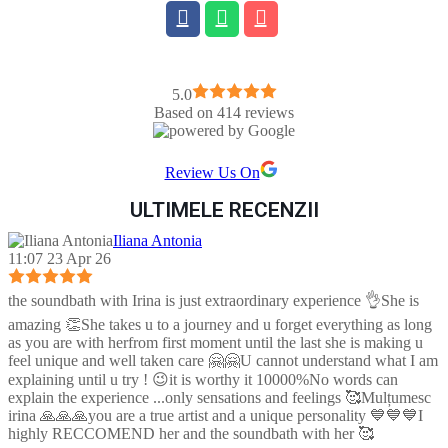
5.0
Based on 414 reviews
Review Us On
ULTIMELE RECENZII
Iliana Antonia
11:07 23 Apr 26
the soundbath with Irina is just extraordinary experience 👌She is
amazing 👏She takes u to a journey and u forget everything as long
as you are with herfrom first moment until the last she is making u
feel unique and well taken care 🤗🤗U cannot understand what I am
explaining until u try ! 😉it is worthy it 10000%No words can
explain the experience ...only sensations and feelings 🥰Mulțumesc
irina 🙏🙏🙏you are a true artist and a unique personality 💙💙💙I
highly RECCOMEND her and the soundbath with her 🥰