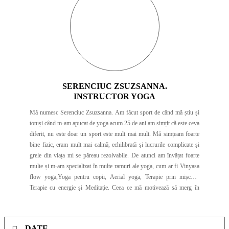
SERENCIUC ZSUZSANNA.
INSTRUCTOR YOGA
Mă numesc Serenciuc Zsuzsanna. Am făcut sport de când mă știu și
totuși când m-am apucat de yoga acum 25 de ani am simțit că este ceva
diferit, nu este doar un sport este mult mai mult. Mă simțeam foarte
bine fizic, eram mult mai calmă, echilibrată și lucrurile complicate și
grele din viața mi se păreau rezolvabile. De atunci am învățat foarte
multe și m-am specializat în multe ramuri ale yoga, cum ar fi Vinyasa
flow yoga,Yoga pentru copii, Aerial yoga, Terapie prin mișcare,
Terapie cu energie și Meditație. Ceea ce mă motivează să merg în
continuare pe acest drum ~YOGA~este faptul că pot ajuta oamenii
prin ceea ce fac să își îmbunătățească calitatea vieții, să se regăsească
pe sine și să aducă în echilibru corpul, mintea și spiritul.
DATE