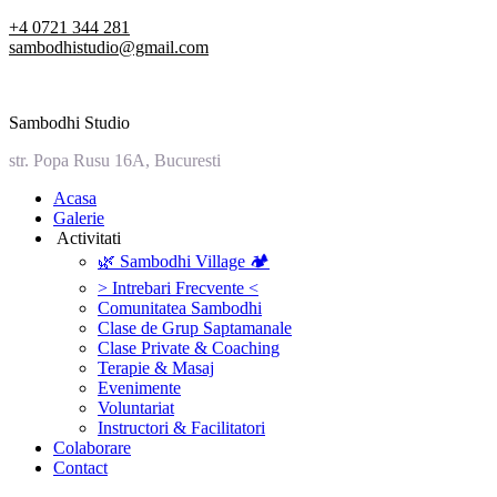
Skip
+4 0721 344 281
to
sambodhistudio@gmail.com
content
Sambodhi Studio
str. Popa Rusu 16A, Bucuresti
‎Acasa
Galerie
‎ ‎Activitati‎
🌿 Sambodhi Village 🏕️
> Intrebari Frecvente <
Comunitatea Sambodhi
Clase de Grup Saptamanale
Clase Private & Coaching
Terapie & Masaj
‎Evenimente
Voluntariat
‏‏‎Instructori & Facilitatori
Colaborare
Contact