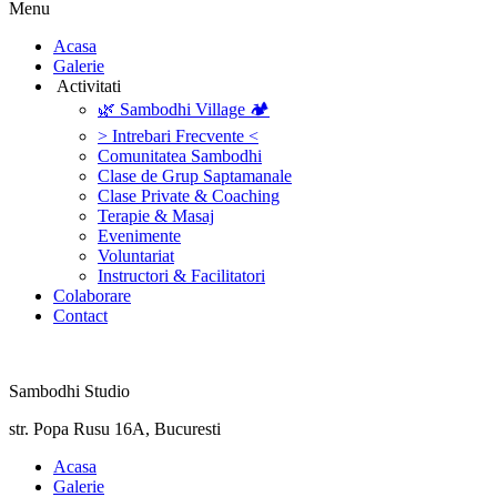
Menu
‎Acasa
Galerie
‎ ‎Activitati‎
🌿 Sambodhi Village 🏕️
> Intrebari Frecvente <
Comunitatea Sambodhi
Clase de Grup Saptamanale
Clase Private & Coaching
Terapie & Masaj
‎Evenimente
Voluntariat
‏‏‎Instructori & Facilitatori
Colaborare
Contact
Sambodhi Studio
str. Popa Rusu 16A, Bucuresti
‎Acasa
Galerie