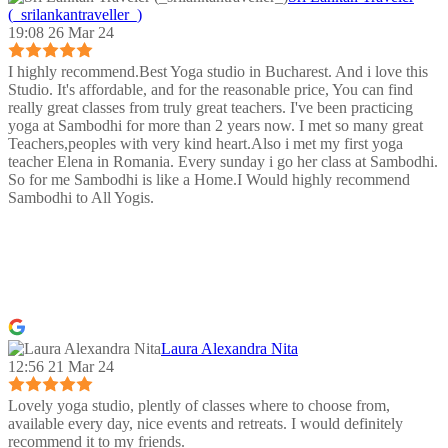
(_srilankantraveller_)
19:08 26 Mar 24
I highly recommend.Best Yoga studio in Bucharest. And i love this
Studio. It's affordable, and for the reasonable price, You can find
really great classes from truly great teachers. I've been practicing
yoga at Sambodhi for more than 2 years now. I met so many great
Teachers,peoples with very kind heart.Also i met my first yoga
teacher Elena in Romania. Every sunday i go her class at Sambodhi.
So for me Sambodhi is like a Home.I Would highly recommend
Sambodhi to All Yogis.
Laura Alexandra Nita
12:56 21 Mar 24
Lovely yoga studio, plently of classes where to choose from,
available every day, nice events and retreats. I would definitely
recommend it to my friends.