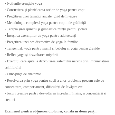
• Noţiunile esențiale yoga
• Construirea și planificarea orelor de yoga pentru copii
• Pregătirea unei tematici anuale, ghid de învăţare
• Metodologie complexă yoga pentru copiii de grădiniţă
• Terapia șirei spinării şi gimnastica minţii pentru şcolari
• Însuşirea exerciţiilor de yoga pentru adolescenţi
• Pregătirea unei ore distractive de yoga în familie
• Tangențial: yoga pentru mamă şi bebeluş şi yoga pentru gravide
• Reflex yoga şi dezvoltarea mişcării
• Exerciţii care ajută la dezvoltarea sistemului nervos prin îmbunătățirea
echilibrului
• Cunoştinţe de anatomie
• Rezolvarea prin yoga pentru copii a unor probleme precum cele de
concentrare, comportament, dificultăţi de învăţare etc.
• Jocuri creative pentru dezvoltarea încrederii în sine, a concentrării si
atenției.
Examenul pentru obținerea diplomei, constă în două părți: