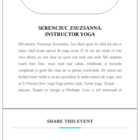
SERENCIUC ZSUZSANNA.
INSTRUCTOR YOGA
Mă numesc Serenciuc Zsuzsanna. Am făcut sport de când mă știu și
totuși când m-am apucat de yoga acum 25 de ani am simțit că este
ceva diferit, nu este doar un sport este mult mai mult. Mă simțeam
foarte bine fizic, eram mult mai calmă, echilibrată și lucrurile
complicate și grele din viața mi se păreau rezolvabile. De atunci am
învățat foarte multe și m-am specializat în multe ramuri ale yoga, cum
ar fi Vinyasa flow yoga,Yoga pentru copii, Aerial yoga, Terapie prin
mișcare, Terapie cu energie și Meditație. Ceea ce mă motivează să
merg în continuare pe acest drum ~YOGA~este faptul că pot ajuta
oamenii prin ceea ce fac să își îmbunătățească calitatea vieții, să se
regăsească pe sine și să aducă în echilibru corpul, mintea și spiritul.
SHARE THIS EVENT