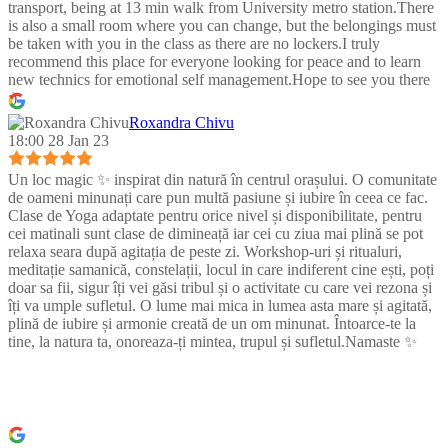
transport, being at 13 min walk from University metro station.There
is also a small room where you can change, but the belongings must
be taken with you in the class as there are no lockers.I truly
recommend this place for everyone looking for peace and to learn
new technics for emotional self management.Hope to see you there
:)
Roxandra Chivu
18:00 28 Jan 23
Un loc magic ✨ inspirat din natură în centrul orașului. O comunitate
de oameni minunați care pun multă pasiune și iubire în ceea ce fac.
Clase de Yoga adaptate pentru orice nivel și disponibilitate, pentru
cei matinali sunt clase de dimineață iar cei cu ziua mai plină se pot
relaxa seara după agitația de peste zi. Workshop-uri și ritualuri,
meditație samanică, constelații, locul in care indiferent cine ești, poți
doar sa fii, sigur îți vei găsi tribul și o activitate cu care vei rezona și
îți va umple sufletul. O lume mai mica in lumea asta mare și agitată,
plină de iubire și armonie creată de un om minunat. Întoarce-te la
tine, la natura ta, onoreaza-ți mintea, trupul și sufletul.Namaste ✨