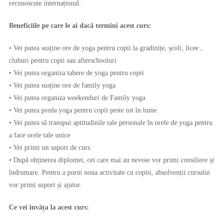
recunoscute internațional.
Beneficiile pe care le ai dacă termini acest curs:
• Vei putea susține ore de yoga pentru copii la gradinițe, școli, licee ,
cluburi pentru copii sau afterschooluri
• Vei putea organiza tabere de yoga pentru copii
• Vei putea susține ore de family yoga
• Vei putea organiza weekenduri de Family yoga
• Vei putea preda yoga pentru copii peste tot în lume
• Vei putea să transpui aptitudinile tale personale în orele de yoga pentru
a face orele tale unice
• Vei primi un suport de curs
• După obținerea diplomei, cei care mai au nevoie vor primi consiliere și
îndrumare. Pentru a porni noua activitate cu copiii, absolvenții cursului
vor primi suport și ajutor.
Ce vei învăța la acest curs: