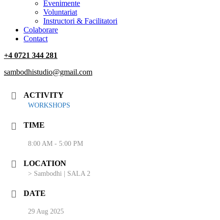
‎Evenimente
Voluntariat
‏‏‎Instructori & Facilitatori
Colaborare
Contact
+4 0721 344 281
sambodhistudio@gmail.com
ACTIVITY
WORKSHOPS
TIME
8:00 AM - 5:00 PM
LOCATION
> Sambodhi | SALA 2
DATE
29 Aug 2025