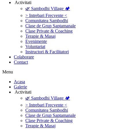
‎ ‎Activitati‎
🌿 Sambodhi Village 🏕️
> Intrebari Frecvente <
Comunitatea Sambodhi
Clase de Grup Saptamanale
Clase Private & Coaching
Terapie & Masaj
‎Evenimente
Voluntariat
‏‏‎Instructori & Facilitatori
Colaborare
Contact
Menu
‎Acasa
Galerie
‎ ‎Activitati‎
🌿 Sambodhi Village 🏕️
> Intrebari Frecvente <
Comunitatea Sambodhi
Clase de Grup Saptamanale
Clase Private & Coaching
Terapie & Masaj