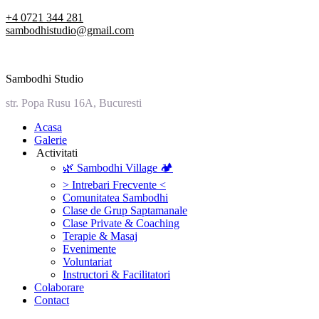
Skip
+4 0721 344 281
to
sambodhistudio@gmail.com
content
Sambodhi Studio
str. Popa Rusu 16A, Bucuresti
‎Acasa
Galerie
‎ ‎Activitati‎
🌿 Sambodhi Village 🏕️
> Intrebari Frecvente <
Comunitatea Sambodhi
Clase de Grup Saptamanale
Clase Private & Coaching
Terapie & Masaj
‎Evenimente
Voluntariat
‏‏‎Instructori & Facilitatori
Colaborare
Contact