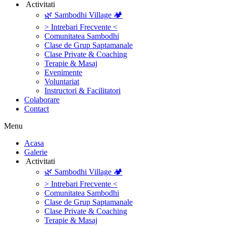
‎ ‎Activitati‎
🌿 Sambodhi Village 🏕️
> Intrebari Frecvente <
Comunitatea Sambodhi
Clase de Grup Saptamanale
Clase Private & Coaching
Terapie & Masaj
‎Evenimente
Voluntariat
‏‏‎Instructori & Facilitatori
Colaborare
Contact
Menu
‎Acasa
Galerie
‎ ‎Activitati‎
🌿 Sambodhi Village 🏕️
> Intrebari Frecvente <
Comunitatea Sambodhi
Clase de Grup Saptamanale
Clase Private & Coaching
Terapie & Masaj