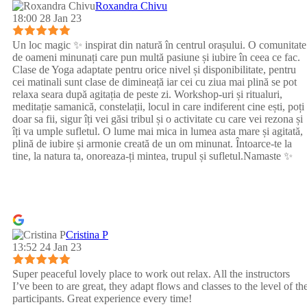
Roxandra Chivu
18:00 28 Jan 23
Un loc magic ✨ inspirat din natură în centrul orașului. O comunitate
de oameni minunați care pun multă pasiune și iubire în ceea ce fac.
Clase de Yoga adaptate pentru orice nivel și disponibilitate, pentru
cei matinali sunt clase de dimineață iar cei cu ziua mai plină se pot
relaxa seara după agitația de peste zi. Workshop-uri și ritualuri,
meditație samanică, constelații, locul in care indiferent cine ești, poți
doar sa fii, sigur îți vei găsi tribul și o activitate cu care vei rezona și
îți va umple sufletul. O lume mai mica in lumea asta mare și agitată,
plină de iubire și armonie creată de un om minunat. Întoarce-te la
tine, la natura ta, onoreaza-ți mintea, trupul și sufletul.Namaste ✨
Cristina P
13:52 24 Jan 23
Super peaceful lovely place to work out relax. All the instructors
I’ve been to are great, they adapt flows and classes to the level of th
participants. Great experience every time!