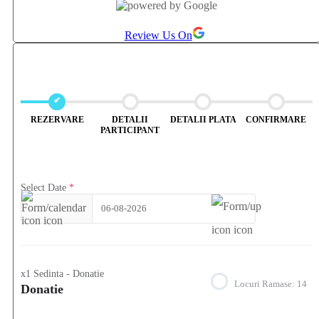
originar: evoluția spirituală și calea spre iluminare.
Review Us On
REZERVARE
DETALII
DETALII PLATA
CONFIRMARE
PARTICIPANT
Select Date
*
06-08-2026
x1 Sedinta - Donatie
Locuri Ramase:
14
Donatie