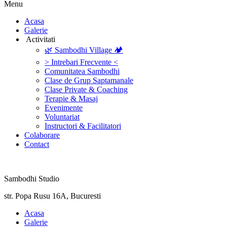
Menu
‎Acasa
Galerie
‎ ‎Activitati‎
🌿 Sambodhi Village 🏕️
> Intrebari Frecvente <
Comunitatea Sambodhi
Clase de Grup Saptamanale
Clase Private & Coaching
Terapie & Masaj
‎Evenimente
Voluntariat
‏‏‎Instructori & Facilitatori
Colaborare
Contact
Sambodhi Studio
str. Popa Rusu 16A, Bucuresti
‎Acasa
Galerie