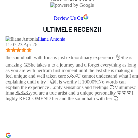
Review Us On
ULTIMELE RECENZII
Iliana Antonia
11:07 23 Apr 26
the soundbath with Irina is just extraordinary experience 👌She is
amazing 👏She takes u to a journey and u forget everything as long
as you are with herfrom first moment until the last she is making u
feel unique and well taken care 🤗🤗U cannot understand what I am
explaining until u try ! 😉it is worthy it 10000%No words can
explain the experience ...only sensations and feelings 🥰Mulțumesc
irina 🙏🙏🙏you are a true artist and a unique personality 💙💙💙I
highly RECCOMEND her and the soundbath with her 🥰