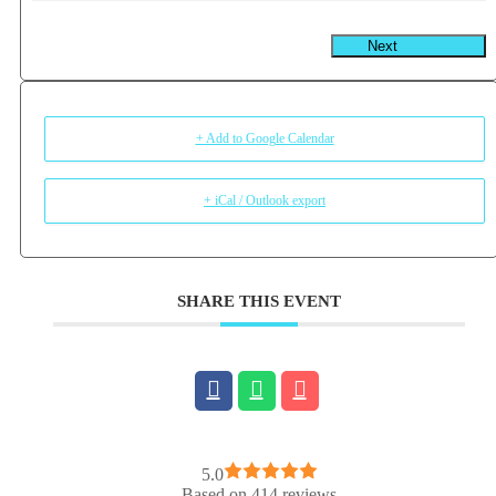
Next
+ Add to Google Calendar
+ iCal / Outlook export
SHARE THIS EVENT
5.0
Based on 414 reviews