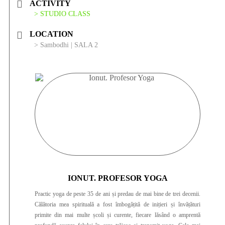
focul interior și practicile de Tummo. În 2019 am participat și la
ACTIVITY
cursurile lui Mantak Chia în România, care au adus o perspectivă
> STUDIO CLASS
complementară asupra energiilor subtile și practicilor taoiste. Textele
LOCATION
sacre care mă inspiră și mă ghidează constant sunt Yoga Sutra, tratatul
fundamental al tradiției yoghine, și Vijnana Bhairava Tantra, cu cele
> Sambodhi | SALA 2
122 de tehnici de iluminare. Abordez Yoga dintr-o perspectivă
tradițională, holistică și monistă, păstrând scopul ei originar: evoluția
spirituală și calea spre iluminare.
IONUT. PROFESOR YOGA
Practic yoga de peste 35 de ani și predau de mai bine de trei decenii.
Călătoria mea spirituală a fost îmbogățită de inițieri și învățături
primite din mai multe școli și curente, fiecare lăsând o amprentă