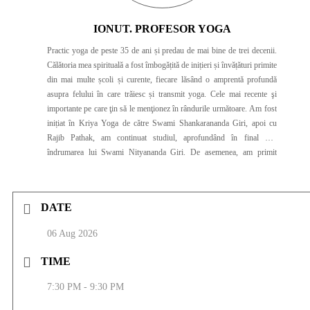
IONUT. PROFESOR YOGA
Practic yoga de peste 35 de ani și predau de mai bine de trei decenii.
Călătoria mea spirituală a fost îmbogățită de inițieri și învățături primite
din mai multe școli și curente, fiecare lăsând o amprentă profundă
asupra felului în care trăiesc și transmit yoga. Cele mai recente şi
importante pe care ţin să le menţionez în rândurile următoare. Am fost
inițiat în Kriya Yoga de către Swami Shankarananda Giri, apoi cu
Rajib Pathak, am continuat studiul, aprofundând în final sub
îndrumarea lui Swami Nityananda Giri. De asemenea, am primit
inițieri și am studiat Tummo, Powa, Sleep Yoga și Dream Yoga cu
Gese Choe-Khor Tsang Rinpoche, un lama Bön Buddhist născut în
Dolpo, Himalaya, deținător al titlului de Geshe la Mănăstirea Menri și
DATE
doctor în filozofie la Universitatea Charles. Cel mai mult m-am dedicat
Sivaismului Kasmirian, pe care l-am studiat și practicat alături de Dr.
06 Aug 2026
Mark Dyczkowski, doctor în științe orientale la Universitatea Oxford
și discipol direct al maestrului Laksman Jee. Am avut privilegiul de a
TIME
învăța și de a avea o relație caldă și profundă cu Swami Ram Kripalu,
un maestru bhakta desăvârșit, care a trăit 16 ani pe vârfurile Himalayei
7:30 PM - 9:30 PM
„îmbrăcat” doar în vibuthi – cenușa sacră – și care stăpânea perfect