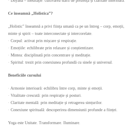
· Dhyana – meditație: cultivarea stării de prezență și claritate interioară.
Ce înseamnă „Holistica”?
„Holistic” înseamnă a privi ființa umană ca pe un întreg – corp, emoții,
minte și spirit – toate interconectate și intercorelate.
· Corpul: activat prin mișcare și respirație.
· Emoțiile: echilibrate prin relaxare și conștientizare.
· Mintea: disciplinată prin concentrare și meditație.
· Spiritul: trezit prin conexiunea profundă cu sinele și universul.
Beneficiile cursului
· Armonie interioară: echilibru între corp, minte și emoții.
· Vitalitate crescută: prin respirație și posturi.
· Claritate mentală: prin meditație și retragerea simțurilor.
· Conexiune spirituală: descoperirea dimensiunii profunde a ființei.
Yoga este Unitate. Transformare. Iluminare.