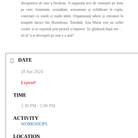
decoperirea de sine a fiecăruia. A organizat zeci de seminarii pe teme
pe cum: feminitate, sexualitate, armonizare și echilibrare în cuplu,
conectare cu sinele și multe altele. Organizează tabere și retreaturi în
templele dacice din Hunedoara. Totodată, Ana Maria este un suflet
creativ și se exprimă prin pictură și bijuterii. Se ghidează după motto-
ul că “a te descoperi pe sine e o artă”.
DATE
28 Apr 2024
Expired!
TIME
2:30 PM - 5:00 PM
ACTIVITY
WORKSHOPS
LOCATION