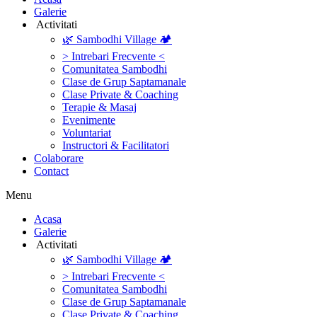
Galerie
‎ ‎Activitati‎
🌿 Sambodhi Village 🏕️
> Intrebari Frecvente <
Comunitatea Sambodhi
Clase de Grup Saptamanale
Clase Private & Coaching
Terapie & Masaj
‎Evenimente
Voluntariat
‏‏‎Instructori & Facilitatori
Colaborare
Contact
Menu
‎Acasa
Galerie
‎ ‎Activitati‎
🌿 Sambodhi Village 🏕️
> Intrebari Frecvente <
Comunitatea Sambodhi
Clase de Grup Saptamanale
Clase Private & Coaching