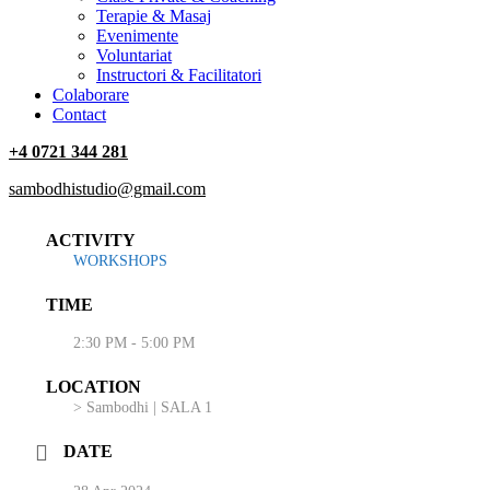
Terapie & Masaj
‎Evenimente
Voluntariat
‏‏‎Instructori & Facilitatori
Colaborare
Contact
+4 0721 344 281
sambodhistudio@gmail.com
ACTIVITY
WORKSHOPS
TIME
2:30 PM - 5:00 PM
LOCATION
> Sambodhi | SALA 1
DATE