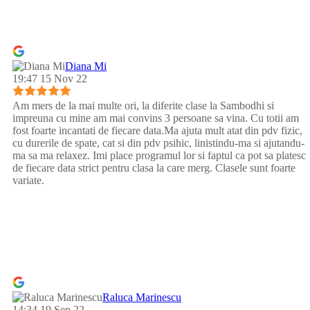
Diana Mi
19:47 15 Nov 22
Am mers de la mai multe ori, la diferite clase la Sambodhi si
impreuna cu mine am mai convins 3 persoane sa vina. Cu totii am
fost foarte incantati de fiecare data.Ma ajuta mult atat din pdv fizic,
cu durerile de spate, cat si din pdv psihic, linistindu-ma si ajutandu-
ma sa ma relaxez. Imi place programul lor si faptul ca pot sa platesc
de fiecare data strict pentru clasa la care merg. Clasele sunt foarte
variate.
Raluca Marinescu
14:34 19 Sep 22