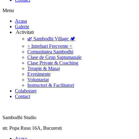
Menu
‎Acasa
Galerie
‎ ‎Activitati‎
🌿 Sambodhi Village 🏕️
> Intrebari Frecvente <
Comunitatea Sambodhi
Clase de Grup Saptamanale
Clase Private & Coaching
Terapie & Masaj
‎Evenimente
Voluntariat
‏‏‎Instructori & Facilitatori
Colaborare
Contact
Sambodhi Studio
str. Popa Rusu 16A, Bucuresti
‎Acasa