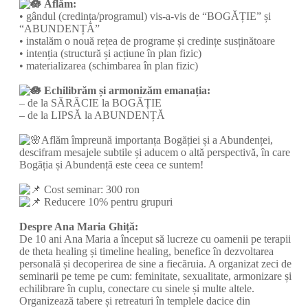
Aflăm:
•⁠ ⁠gândul (credința/programul) vis-a-vis de “BOGĂȚIE” și
“ABUNDENȚĂ”
• instalăm o nouă rețea de programe și credințe susținătoare
•⁠ ⁠intenția (structură și acțiune în plan fizic)
•⁠ ⁠materializarea (schimbarea în plan fizic)
‎ ‎
Echilibrăm și armonizăm emanația:
– de la SĂRĂCIE la BOGĂȚIE
– de la LIPSĂ la ABUNDENȚĂ
‎ ‎
Aflăm împreună importanța Bogăției și a Abundenței,
descifram mesajele subtile și aducem o altă perspectivă, în care
Bogăția și Abundență este ceea ce suntem!
‎ ‎
Cost seminar: 300 ron
Reducere 10% pentru grupuri
‎ ‎
Despre Ana Maria Ghiță:
De 10 ani Ana Maria a început să lucreze cu oamenii pe terapii
de theta healing și timeline healing, benefice în dezvoltarea
personală și decoperirea de sine a fiecăruia. A organizat zeci de
seminarii pe teme pe cum: feminitate, sexualitate, armonizare și
echilibrare în cuplu, conectare cu sinele și multe altele.
Organizează tabere și retreaturi în templele dacice din