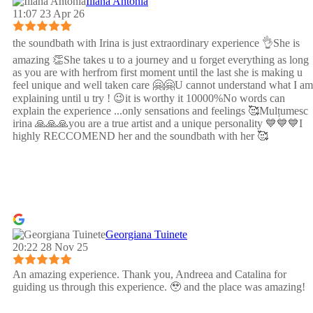
Iliana Antonia
11:07 23 Apr 26
the soundbath with Irina is just extraordinary experience 👌She is
amazing 👏She takes u to a journey and u forget everything as long
as you are with herfrom first moment until the last she is making u
feel unique and well taken care 🤗🤗U cannot understand what I am
explaining until u try ! 😉it is worthy it 10000%No words can
explain the experience ...only sensations and feelings 🥰Mulțumesc
irina 🙏🙏🙏you are a true artist and a unique personality 💙💙💙I
highly RECCOMEND her and the soundbath with her 🥰
Georgiana Tuinete
20:22 28 Nov 25
An amazing experience. Thank you, Andreea and Catalina for
guiding us through this experience. 🥹 and the place was amazing!