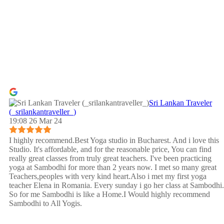
Sri Lankan Traveler
(_srilankantraveller_)
19:08 26 Mar 24
I highly recommend.Best Yoga studio in Bucharest. And i love this
Studio. It's affordable, and for the reasonable price, You can find
really great classes from truly great teachers. I've been practicing
yoga at Sambodhi for more than 2 years now. I met so many great
Teachers,peoples with very kind heart.Also i met my first yoga
teacher Elena in Romania. Every sunday i go her class at Sambodhi.
So for me Sambodhi is like a Home.I Would highly recommend
Sambodhi to All Yogis.