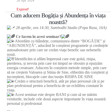
28 Apr 2024
Expired!
Cum aducem Bogăția și Abundența în viața
noastră?
28 aprilie, ora 14:30, Sambodhi Studio (Popa Rusu, 16A)
‎ ‎
Ce facem în acest seminar?
Abordăm cu blândețe, comuniunea dintre “BOGĂȚIE” și
“ABUNDENȚĂ”, aducând în conștient programele și credințele
autosabotoare prin care ne creăm viața benefic sau nebenefic
nouă.
Identificăm si aflăm împreună care este golul, risipa,
pierderea, și nevoia prin care tot timpul ne obosim și epuizăm
energia creatoare. Aducem în conștient metode simple, prin care
să ne creștem Valoarea și Stima de Sine, eliberăm din conștient și
inconștient, blocajele care duc/susțin RISIPA DE SINE
Creăm o structură benefică, atât pe plan personal cât și pe
plan profesional pentru a beneficia de un echilibru constant în
viața.
Acest seminar este despre BANI și cum să ne mărim
veniturile, include cele două aspecte importante în viața noastră:
personal și profesional
‎ ‎