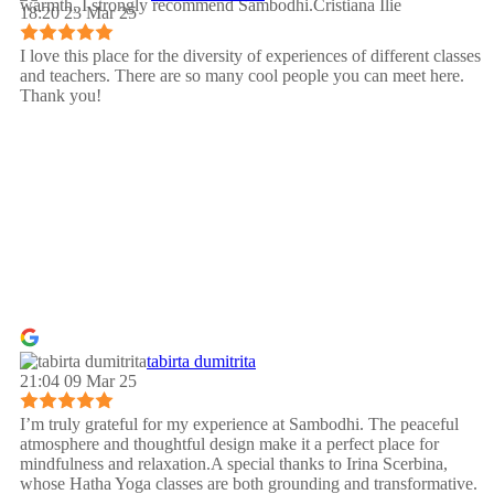
warmth, I strongly recommend Sambodhi.Cristiana Ilie
18:20 23 Mar 25
I love this place for the diversity of experiences of different classes
and teachers. There are so many cool people you can meet here.
Thank you!
tabirta dumitrita
21:04 09 Mar 25
I’m truly grateful for my experience at Sambodhi. The peaceful
atmosphere and thoughtful design make it a perfect place for
mindfulness and relaxation.A special thanks to Irina Scerbina,
whose Hatha Yoga classes are both grounding and transformative.