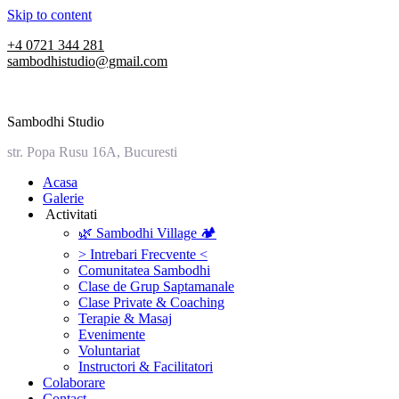
Skip to content
+4 0721 344 281
sambodhistudio@gmail.com
Sambodhi Studio
str. Popa Rusu 16A, Bucuresti
‎Acasa
Galerie
‎ ‎Activitati‎
🌿 Sambodhi Village 🏕️
> Intrebari Frecvente <
Comunitatea Sambodhi
Clase de Grup Saptamanale
Clase Private & Coaching
Terapie & Masaj
‎Evenimente
Voluntariat
‏‏‎Instructori & Facilitatori
Colaborare
Contact