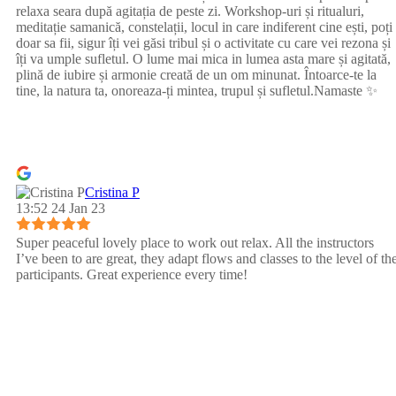
relaxa seara după agitația de peste zi. Workshop-uri și ritualuri,
meditație samanică, constelații, locul in care indiferent cine ești, poți
doar sa fii, sigur îți vei găsi tribul și o activitate cu care vei rezona și
îți va umple sufletul. O lume mai mica in lumea asta mare și agitată,
plină de iubire și armonie creată de un om minunat. Întoarce-te la
tine, la natura ta, onoreaza-ți mintea, trupul și sufletul.Namaste ✨
Cristina P
13:52 24 Jan 23
Super peaceful lovely place to work out relax. All the instructors
I’ve been to are great, they adapt flows and classes to the level of th
participants. Great experience every time!