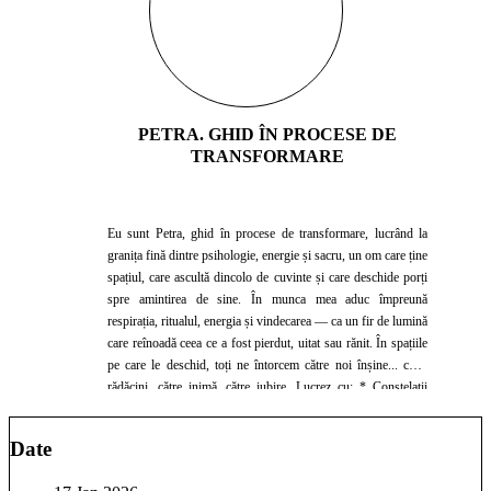
PETRA. GHID ÎN PROCESE DE
TRANSFORMARE
Eu sunt Petra, ghid în procese de transformare, lucrând la
granița fină dintre psihologie, energie și sacru, un om care ține
spațiul, care ascultă dincolo de cuvinte și care deschide porți
spre amintirea de sine. În munca mea aduc împreună
respirația, ritualul, energia și vindecarea — ca un fir de lumină
care reînoadă ceea ce a fost pierdut, uitat sau rănit. În spațiile
pe care le deschid, toți ne întorcem către noi înșine... către
rădăcini, către inimă, către iubire. Lucrez cu: * Constelații
familiale – pentru a aduce lumină în poveștile de familie și a
restabili curgerea iubirii * Meditații de ThetaHealing – pentru
Date
eliberarea blocajelor și deschiderea potențialului interior *
Sesiuni de Channeling, rezoluții emoționale, regresii și