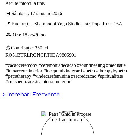
Aici te întorci la tine.
📅 Sâmbătă, 17 ianuarie 2026
📍 București – Shambodhi Yoga Studio – str. Popa Rusu 16A
🕰 Ora: 18.oo-20.oo
💰 Contribuție: 350 lei
RO51BTRLRONCRT0DA9806901
#cacaoceremony #ceremoniadecacao #soundhealing #meditatie
#intoarcereainterior #inceputulvindecarii #petra #therapybypetra
#petratherapy #vindecarefeminina #sacredcacao #spiritualitate
#constientizare #calatoriaininterior
> Intrebari Frecvente