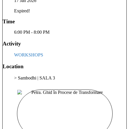
17 Jan 2026
călătorii ghidate – acces la înțelepciunea subtilă a sufletului *
Ceremonii de cacao și sound healing – ritualuri calde care
Expired!
trezesc inima și așază trupul * Shamanic drum – chemarea
străveche a ritmului care te aduce acasă în tine și în infinitul
Time
universului * Ritualuri feminine și lucru cu pântecul – pentru
reconectarea cu puterea creatoare și vindecarea femininului *
6:00 PM - 8:00 PM
Spații de integrare, Q&A terapeutic și susținere emoțională.
Sunt aici ca să te însoțesc cu blândețe, cu vedere limpezită și
Activity
cu respect pentru ritmul tău, în locul unde tăcerea vindecă,
unde cuvintele ating, gesturile vorbesc, iar ființă se reîntoarce
WORKSHOPS
la esența ei. Te întâmpin cu deschidere, prezență și respect
pentru ritmul tău interior. 🤍💜
Location
> Sambodhi | SALA 3