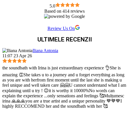
5.0
Based on 414 reviews
Review Us On
ULTIMELE RECENZII
Iliana Antonia
11:07 23 Apr 26
the soundbath with Irina is just extraordinary experience 👌She is
amazing 👏She takes u to a journey and u forget everything as long
as you are with herfrom first moment until the last she is making u
feel unique and well taken care 🤗🤗U cannot understand what I am
explaining until u try ! 😉it is worthy it 10000%No words can
explain the experience ...only sensations and feelings 🥰Mulțumesc
irina 🙏🙏🙏you are a true artist and a unique personality 💙💙💙I
highly RECCOMEND her and the soundbath with her 🥰