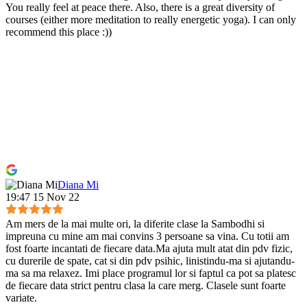
You really feel at peace there. Also, there is a great diversity of
courses (either more meditation to really energetic yoga). I can only
recommend this place :))
Diana Mi
19:47 15 Nov 22
Am mers de la mai multe ori, la diferite clase la Sambodhi si
impreuna cu mine am mai convins 3 persoane sa vina. Cu totii am
fost foarte incantati de fiecare data.Ma ajuta mult atat din pdv fizic,
cu durerile de spate, cat si din pdv psihic, linistindu-ma si ajutandu-
ma sa ma relaxez. Imi place programul lor si faptul ca pot sa platesc
de fiecare data strict pentru clasa la care merg. Clasele sunt foarte
variate.