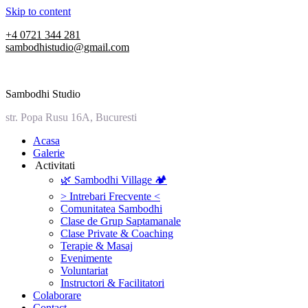
Skip to content
+4 0721 344 281
sambodhistudio@gmail.com
Sambodhi Studio
str. Popa Rusu 16A, Bucuresti
‎Acasa
Galerie
‎ ‎Activitati‎
🌿 Sambodhi Village 🏕️
> Intrebari Frecvente <
Comunitatea Sambodhi
Clase de Grup Saptamanale
Clase Private & Coaching
Terapie & Masaj
‎Evenimente
Voluntariat
‏‏‎Instructori & Facilitatori
Colaborare
Contact