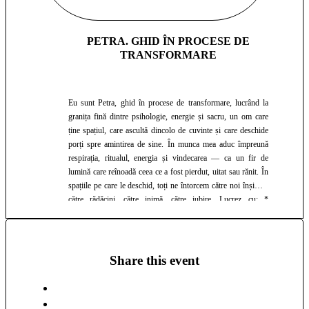
PETRA. GHID ÎN PROCESE DE
TRANSFORMARE
Eu sunt Petra, ghid în procese de transformare, lucrând la
granița fină dintre psihologie, energie și sacru, un om care
ține spațiul, care ascultă dincolo de cuvinte și care deschide
porți spre amintirea de sine. În munca mea aduc împreună
respirația, ritualul, energia și vindecarea — ca un fir de
lumină care reînoadă ceea ce a fost pierdut, uitat sau rănit. În
spațiile pe care le deschid, toți ne întorcem către noi înșine...
către rădăcini, către inimă, către iubire. Lucrez cu: *
Constelații familiale – pentru a aduce lumină în poveștile de
familie și a restabili curgerea iubirii * Meditații de
ThetaHealing – pentru eliberarea blocajelor și deschiderea
potențialului interior * Sesiuni de Channeling, rezoluții
Share this event
emoționale, regresii și călătorii ghidate – acces la
înțelepciunea subtilă a sufletului * Ceremonii de cacao și
sound healing – ritualuri calde care trezesc inima și așază