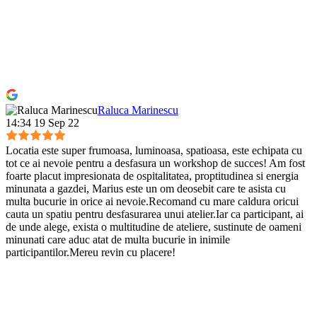
Raluca Marinescu
14:34 19 Sep 22
Locatia este super frumoasa, luminoasa, spatioasa, este echipata cu
tot ce ai nevoie pentru a desfasura un workshop de succes! Am fost
foarte placut impresionata de ospitalitatea, proptitudinea si energia
minunata a gazdei, Marius este un om deosebit care te asista cu
multa bucurie in orice ai nevoie.Recomand cu mare caldura oricui
cauta un spatiu pentru desfasurarea unui atelier.Iar ca participant, ai
de unde alege, exista o multitudine de ateliere, sustinute de oameni
minunati care aduc atat de multa bucurie in inimile
participantilor.Mereu revin cu placere!