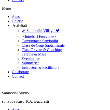
Menu
‎Acasa
Galerie
‎ ‎Activitati‎
🌿 Sambodhi Village 🏕️
> Intrebari Frecvente <
Comunitatea Sambodhi
Clase de Grup Saptamanale
Clase Private & Coaching
Terapie & Masaj
‎Evenimente
Voluntariat
‏‏‎Instructori & Facilitatori
Colaborare
Contact
Sambodhi Studio
str. Popa Rusu 16A, Bucuresti
‎Acasa