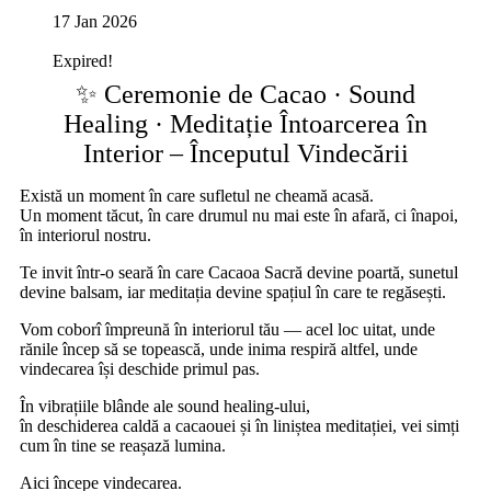
17 Jan 2026
Expired!
✨ Ceremonie de Cacao · Sound
Healing · Meditație Întoarcerea în
Interior – Începutul Vindecării
Există un moment în care sufletul ne cheamă acasă.
Un moment tăcut, în care drumul nu mai este în afară, ci înapoi,
în interiorul nostru.
Te invit într-o seară în care Cacaoa Sacră devine poartă, sunetul
devine balsam, iar meditația devine spațiul în care te regăsești.
Vom coborî împreună în interiorul tău — acel loc uitat, unde
rănile încep să se topească, unde inima respiră altfel, unde
vindecarea își deschide primul pas.
În vibrațiile blânde ale sound healing-ului,
în deschiderea caldă a cacaouei și în liniștea meditației, vei simți
cum în tine se reașază lumina.
Aici începe vindecarea.