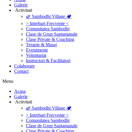
Galerie
‎ ‎Activitati‎
🌿 Sambodhi Village 🏕️
> Intrebari Frecvente <
Comunitatea Sambodhi
Clase de Grup Saptamanale
Clase Private & Coaching
Terapie & Masaj
‎Evenimente
Voluntariat
‏‏‎Instructori & Facilitatori
Colaborare
Contact
Menu
‎Acasa
Galerie
‎ ‎Activitati‎
🌿 Sambodhi Village 🏕️
> Intrebari Frecvente <
Comunitatea Sambodhi
Clase de Grup Saptamanale
Clase Private & Coaching