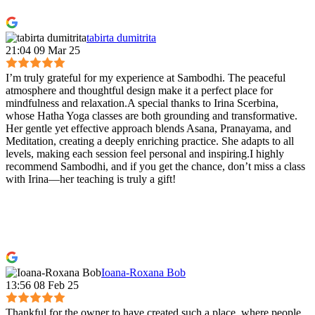
tabirta dumitrita
21:04 09 Mar 25
I’m truly grateful for my experience at Sambodhi. The peaceful
atmosphere and thoughtful design make it a perfect place for
mindfulness and relaxation.A special thanks to Irina Scerbina,
whose Hatha Yoga classes are both grounding and transformative.
Her gentle yet effective approach blends Asana, Pranayama, and
Meditation, creating a deeply enriching practice. She adapts to all
levels, making each session feel personal and inspiring.I highly
recommend Sambodhi, and if you get the chance, don’t miss a class
with Irina—her teaching is truly a gift!
Ioana-Roxana Bob
13:56 08 Feb 25
Thankful for the owner to have created such a place, where people