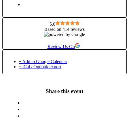
trupul * Shamanic drum – chemarea străveche a ritmului care
te aduce acasă în tine și în infinitul universului * Ritualuri
feminine și lucru cu pântecul – pentru reconectarea cu puterea
creatoare și vindecarea femininului * Spații de integrare,
Q&A terapeutic și susținere emoțională. Sunt aici ca să te
5.0
Based on 414 reviews
însoțesc cu blândețe, cu vedere limpezită și cu respect pentru
ritmul tău, în locul unde tăcerea vindecă, unde cuvintele ating,
gesturile vorbesc, iar ființă se reîntoarce la esența ei. Te
Review Us On
întâmpin cu deschidere, prezență și respect pentru ritmul tău
interior. 🤍💜
+ Add to Google Calendar
+ iCal / Outlook export
Share this event