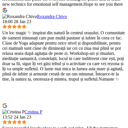
new technics for emotional self management.Hope to see you there
:)
Roxandra Chivu
18:00 28 Jan 23
Un loc magic ✨ inspirat din natură în centrul orașului. O comunitate
de oameni minunați care pun multă pasiune și iubire în ceea ce fac.
Clase de Yoga adaptate pentru orice nivel și disponibilitate, pentru
cei matinali sunt clase de dimineață iar cei cu ziua mai plină se pot
relaxa seara după agitația de peste zi. Workshop-uri și ritualuri,
meditație samanică, constelații, locul in care indiferent cine ești, poți
doar sa fii, sigur îți vei găsi tribul și o activitate cu care vei rezona și
îți va umple sufletul. O lume mai mica in lumea asta mare și agitată,
plină de iubire și armonie creată de un om minunat. Întoarce-te la
tine, la natura ta, onoreaza-ți mintea, trupul și sufletul.Namaste ✨
Cristina P
13:52 24 Jan 23