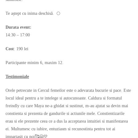
Te aștept cu inima deschisă. 🌕
Durata event:
14:30 – 17:00
Cost
: 190 lei
Participante minim 6, maxim 12.
Testimoniale
Orele petrecute in Cercul femeilor este o adevarata bucurie si pace. Este
locul ideal pentru a te intelege si autocunoaste. Caldura si formatul
freindly cu care Maya ne-a ghidat si sustinut, m-au ajutat sa devin mai
constienta si prezenta de gandurile si actiunile mele. Constientizarile
erau si ele prezente ceea ce a dus la acceptarea intuitiei si manifestarea
ei. Multumesc cu iubire, entuziasm si recunostinta pentru tot ai
impartasit cu noi🥰🤗💛