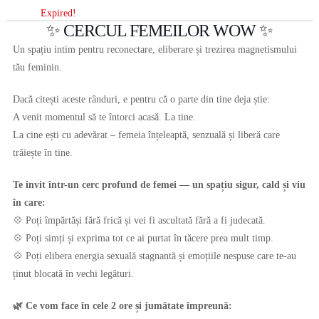
Expired!
✨ CERCUL FEMEILOR WOW ✨
Un spațiu intim pentru reconectare, eliberare și trezirea magnetismului
tău feminin.
Dacă citești aceste rânduri, e pentru că o parte din tine deja știe:
A venit momentul să te întorci acasă. La tine.
La cine ești cu adevărat – femeia înțeleaptă, senzuală și liberă care
trăiește în tine.
Te invit într-un cerc profund de femei — un spațiu sigur, cald și viu
în care:
💠 Poți împărtăși fără frică și vei fi ascultată fără a fi judecată.
💠 Poți simți și exprima tot ce ai purtat în tăcere prea mult timp.
💠 Poți elibera energia sexuală stagnantă și emoțiile nespuse care te-au
ținut blocată în vechi legături.
🌿 Ce vom face în cele 2 ore și jumătate împreună: