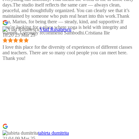
days.The studio itself reflects the same care — always clean,
peaceful, and thoughtfully organized. You can clearly see that it’s
maintained by someone who puts real heart into this work.Thank
you, Marius, for being there — steady, kind, and supportive.If
you’re looking for a place where yoga is held with integrity and
Vlad Rusanescu
warmth, I strongly recommend Sambodhi.Cristiana Ilie
18:20 23 Mar 25
I love this place for the diversity of experiences of different classes
and teachers. There are so many cool people you can meet here.
Thank you!
tabirta dumitrita
21:04 09 Mar 25