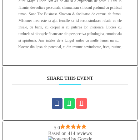
Sunt Maya Tudor. Am 45 de ani si o experienta de peste 10 ani in
finante, dezvoltare personala, shamanism si lucrul profund cu psihicul
uman. Sunt The Business Shaman & facilitator de cercuri de femei.
Misiunea mea este sa ajut femeile sa isi reconstruiasca relatia cu ele
insele, cu banii, cu corpul si cu puterea lor interioara. Lucrez cu
umbrele si blocajele financiare din perspectiva psihologica, emotionala
si spirituala. Am inteles de-a lungul anilor ca multe femei nu sunt
blocate din lipsa de potential, ci din traume nevindecate, frica, rusine,
autosabotaj si rupturi profunde de propria identitate feminina.
Abordarea mea imbina tehnici ancestrale de vindecare, practici
shamance, lucru energetic si ritualic, cu instrumente contemporane de
constientizare si integrare emotionala. In sesiunile si experientele pe
SHARE THIS EVENT
care le creez, lucrez cu energia vitala, feminitatea, corpul eteric si
reconectarea femeii la propria intuitie, autenticitate si putere creatoare.
Cred profund ca frumusetea, abundenta si starea de bine nu incep din
exterior, ci din energia pe care o porti in interior. De aceea vorbesc
despre ceea ce numesc “botoxul corpului eteric”, adică procesul de
reintinerire prin care femeia isi reactiveaza propria ei vitalitatea,
lumina, senzualitatea si prezenta, fara sa mai simta nevoia sa
compenseze prin suferinta sau interventii chirurgicale abuzive
5.0
exterioare. Comunitatea Femeilor WOW este spatiul pe care l-am creat
Based on 414 reviews
pentru femeile care nu mai vor doar sa supravietuiasca sau sa