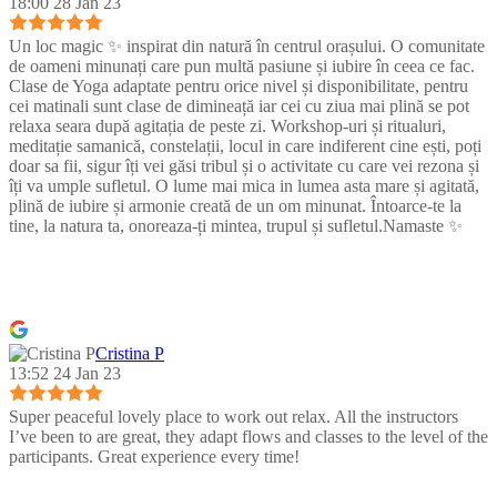
18:00 28 Jan 23
Un loc magic ✨ inspirat din natură în centrul orașului. O comunitate
de oameni minunați care pun multă pasiune și iubire în ceea ce fac.
Clase de Yoga adaptate pentru orice nivel și disponibilitate, pentru
cei matinali sunt clase de dimineață iar cei cu ziua mai plină se pot
relaxa seara după agitația de peste zi. Workshop-uri și ritualuri,
meditație samanică, constelații, locul in care indiferent cine ești, poți
doar sa fii, sigur îți vei găsi tribul și o activitate cu care vei rezona și
îți va umple sufletul. O lume mai mica in lumea asta mare și agitată,
plină de iubire și armonie creată de un om minunat. Întoarce-te la
tine, la natura ta, onoreaza-ți mintea, trupul și sufletul.Namaste ✨
Cristina P
13:52 24 Jan 23
Super peaceful lovely place to work out relax. All the instructors
I’ve been to are great, they adapt flows and classes to the level of the
participants. Great experience every time!