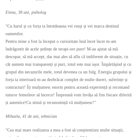
Elena, 38 ani, psiholog
“Cu harul și cu forța ta întotdeauna vei reuși și vei marca destinul
oamenilor.
Pentru mine a fost la început o curiozitate însă încet încet m-am
îndrăgostit de acele ședințe de terapi-ore pure! M-au ajutat să mă
descopar, să mă accept, dar mai ales să aflu că indiferent de situație, cu
cât suntem mai transparenți și puri, totul este mai ușor. Împărtășind și cu
grupul din necazurile mele, totul devenea ca un fulg. Energia grupului și
forța ta interioară m-au dezbrăcat complet de multe dureri, suferințe și
contracturi! Îți mulțumesc enorm pentru această experiență și recomand
tuturor femeileor să încerce! Împreună vom învăța să fim fiecare diferită
și autentice!Cu stimă și recunostință vă mulțumesc!”
Mihaela, 41 de ani, tehnician
“Cea mai mare realizarea a mea a fost să conștientizez multe situații,