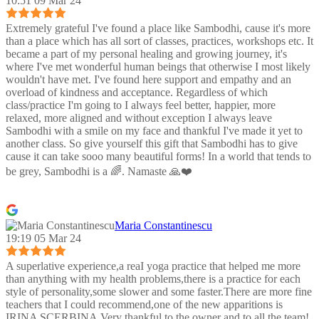
10:51 09 Mar 24
Extremely grateful I've found a place like Sambodhi, cause it's more
than a place which has all sort of classes, practices, workshops etc. It
became a part of my personal healing and growing journey, it's
where I've met wonderful human beings that otherwise I most likely
wouldn't have met. I've found here support and empathy and an
overload of kindness and acceptance. Regardless of which
class/practice I'm going to I always feel better, happier, more
relaxed, more aligned and without exception I always leave
Sambodhi with a smile on my face and thankful I've made it yet to
another class. So give yourself this gift that Sambodhi has to give
cause it can take sooo many beautiful forms! In a world that tends to
be grey, Sambodhi is a 🌈. Namaste 🙏❤️
Maria Constantinescu
19:19 05 Mar 24
A superlative experience,a reaI yoga practice that helped me more
than anything with my health problems,there is a practice for each
style of personality,some slower and some faster.There are more fine
teachers that I could recommend,one of the new apparitions is
IRINA SCERBINA.Very thankful to the owner and to all the team!