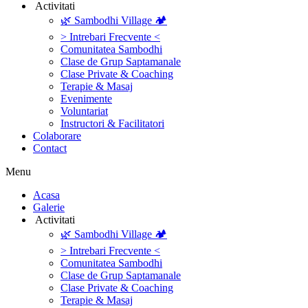
‎ ‎Activitati‎
🌿 Sambodhi Village 🏕️
> Intrebari Frecvente <
Comunitatea Sambodhi
Clase de Grup Saptamanale
Clase Private & Coaching
Terapie & Masaj
‎Evenimente
Voluntariat
‏‏‎Instructori & Facilitatori
Colaborare
Contact
Menu
‎Acasa
Galerie
‎ ‎Activitati‎
🌿 Sambodhi Village 🏕️
> Intrebari Frecvente <
Comunitatea Sambodhi
Clase de Grup Saptamanale
Clase Private & Coaching
Terapie & Masaj