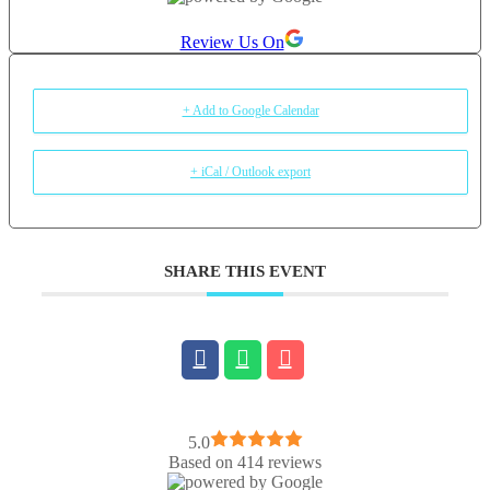
performeze, ci sa traiasca in adevarul lor, in puterea lor si in propria
Review Us On
lor energie feminina.
+ Add to Google Calendar
+ iCal / Outlook export
SHARE THIS EVENT
5.0
Based on 414 reviews