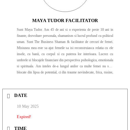
MAYA TUDOR FACILITATOR
Sunt Maya Tudor. Am 45 de ani si o experienta de peste 10 ani in
finante, dezvoltare personala, shamanism si lucrul profund cu psihicul
uman. Sunt The Business Shaman & facilitator de cercuri de femei.
Misiunea mea este sa ajut femeile sa isi reconstruiasca relatia cu ele
insele, cu banii, cu corpul si cu puterea lor interioara. Lucrez cu
umbrele si blocajele financiare din perspectiva psihologica, emotionala
si spirituala. Am inteles de-a lungul anilor ca multe femei nu sunt
blocate din lipsa de potential, ci din traume nevindecate, frica, rusine,
autosabotaj si rupturi profunde de propria identitate feminina.
Abordarea mea imbina tehnici ancestrale de vindecare, practici
shamance, lucru energetic si ritualic, cu instrumente contemporane de
DATE
constientizare si integrare emotionala. In sesiunile si experientele pe
care le creez, lucrez cu energia vitala, feminitatea, corpul eteric si
10 May 2025
reconectarea femeii la propria intuitie, autenticitate si putere creatoare.
Cred profund ca frumusetea, abundenta si starea de bine nu incep din
Expired!
exterior, ci din energia pe care o porti in interior. De aceea vorbesc
despre ceea ce numesc “botoxul corpului eteric”, adică procesul de
TIME