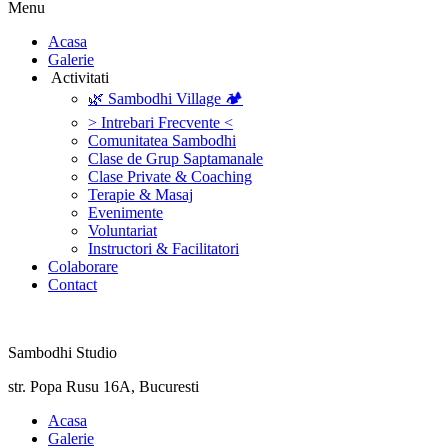
Menu
‎Acasa
Galerie
‎ ‎Activitati‎
🌿 Sambodhi Village 🏕️
> Intrebari Frecvente <
Comunitatea Sambodhi
Clase de Grup Saptamanale
Clase Private & Coaching
Terapie & Masaj
‎Evenimente
Voluntariat
‏‏‎Instructori & Facilitatori
Colaborare
Contact
Sambodhi Studio
str. Popa Rusu 16A, Bucuresti
‎Acasa
Galerie