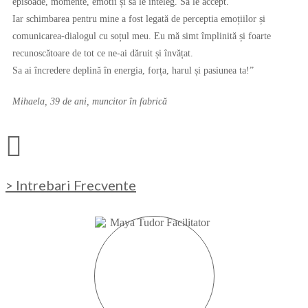
episoade, momente, emotii și să le înteleg. Să le accept.
Iar schimbarea pentru mine a fost legată de perceptia emoțiilor și
comunicarea-dialogul cu soțul meu. Eu mă simt împlinită și foarte
recunoscătoare de tot ce ne-ai dăruit și învățat.
Sa ai încredere deplină în energia, forța, harul și pasiunea ta!”
Mihaela, 39 de ani, muncitor în fabrică
> Intrebari Frecvente