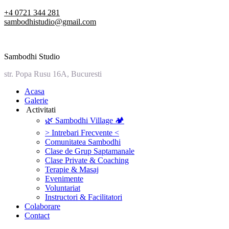
Skip
+4 0721 344 281
to
sambodhistudio@gmail.com
content
Sambodhi Studio
str. Popa Rusu 16A, Bucuresti
‎Acasa
Galerie
‎ ‎Activitati‎
🌿 Sambodhi Village 🏕️
> Intrebari Frecvente <
Comunitatea Sambodhi
Clase de Grup Saptamanale
Clase Private & Coaching
Terapie & Masaj
‎Evenimente
Voluntariat
‏‏‎Instructori & Facilitatori
Colaborare
Contact