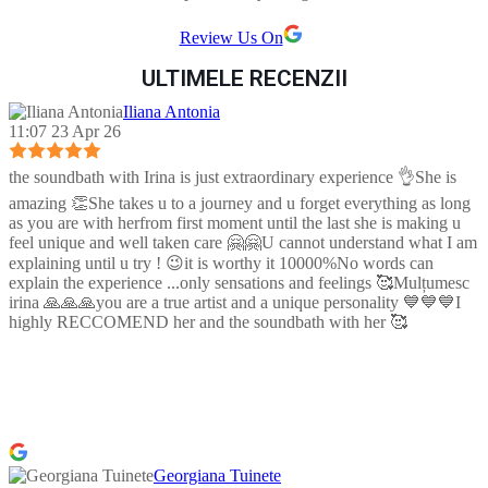
Review Us On
ULTIMELE RECENZII
Iliana Antonia
11:07 23 Apr 26
the soundbath with Irina is just extraordinary experience 👌She is
amazing 👏She takes u to a journey and u forget everything as long
as you are with herfrom first moment until the last she is making u
feel unique and well taken care 🤗🤗U cannot understand what I am
explaining until u try ! 😉it is worthy it 10000%No words can
explain the experience ...only sensations and feelings 🥰Mulțumesc
irina 🙏🙏🙏you are a true artist and a unique personality 💙💙💙I
highly RECCOMEND her and the soundbath with her 🥰
Georgiana Tuinete