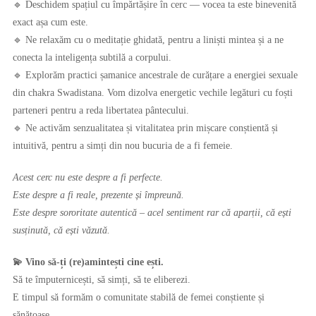
🔹 Deschidem spațiul cu împărtășire în cerc — vocea ta este binevenită
exact așa cum este.
🔹 Ne relaxăm cu o meditație ghidată, pentru a liniști mintea și a ne
conecta la inteligența subtilă a corpului.
🔹 Explorăm practici șamanice ancestrale de curățare a energiei sexuale
din chakra Swadistana. Vom dizolva energetic vechile legături cu foști
parteneri pentru a reda libertatea pântecului.
🔹 Ne activăm senzualitatea și vitalitatea prin mișcare conștientă și
intuitivă, pentru a simți din nou bucuria de a fi femeie.
Acest cerc nu este despre a fi perfecte.
Este despre a fi reale, prezente și împreună.
Este despre sororitate autentică – acel sentiment rar că aparții, că ești
susținută, că ești văzută.
💫 Vino să-ți (re)amintești cine ești.
Să te împuternicești, să simți, să te eliberezi.
E timpul să formăm o comunitate stabilă de femei conștiente și
sănătoase.