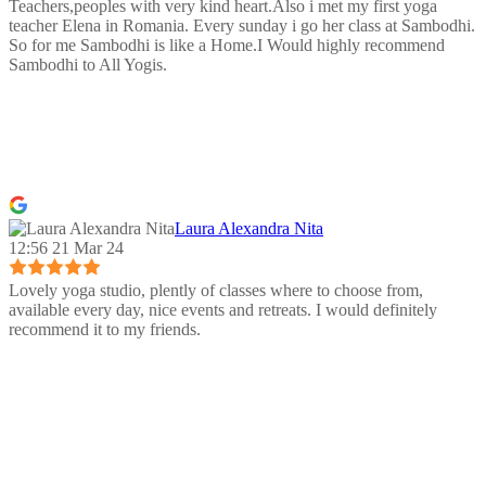
Teachers,peoples with very kind heart.Also i met my first yoga
teacher Elena in Romania. Every sunday i go her class at Sambodhi.
So for me Sambodhi is like a Home.I Would highly recommend
Sambodhi to All Yogis.
Laura Alexandra Nita
12:56 21 Mar 24
Lovely yoga studio, plently of classes where to choose from,
available every day, nice events and retreats. I would definitely
recommend it to my friends.