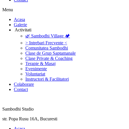
Menu
‎Acasa
Galerie
‎ ‎Activitati‎
🌿 Sambodhi Village 🏕️
> Intrebari Frecvente <
Comunitatea Sambodhi
Clase de Grup Saptamanale
Clase Private & Coaching
Terapie & Masaj
‎Evenimente
Voluntariat
‏‏‎Instructori & Facilitatori
Colaborare
Contact
Sambodhi Studio
str. Popa Rusu 16A, Bucuresti
‎Acasa