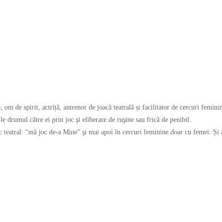
 de spirit, actriță, antrenor de joacă teatrală și facilitator de cercuri femini
le drumul către ei prin joc şi eliberare de ruşine sau frică de penibil.
oc teatral: “mă joc de-a Mine” şi mai apoi în cercuri feminine doar cu femei. Ș