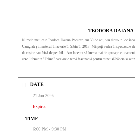
TEODORA DAIANA 
Numele meu este Teodora Daiana Pacurar, am 30 de ani, vin dintr-un loc înconjurat de păduri şi lacur
Caragiale şi masterul în actorie în Sibiu în 2017. Mă poţi vedea în spectacole de 
de ruşine sau frică de penibil. Am început să lucrez mai de aproape cu oamenii în atelierul meu de joc teatral îmbinat armonios cu spiritualitatea: “mă joc de-a Mine” şi am simţit că e nevoie să lucrez şi separat doar cu femei, pentru femei. Aşa că am creat
cercul feminin "Felina" care are o temă fascinantă pentru mine: sălbăticia și senz
DATE
21 Jun 2026
Expired!
TIME
6:00 PM - 9:30 PM