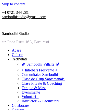
Skip to content
+4 0721 344 281
sambodhistudio@gmail.com
Sambodhi Studio
str. Popa Rusu 16A, Bucuresti
‎Acasa
Galerie
‎ ‎Activitati‎
🌿 Sambodhi Village 🏕️
> Intrebari Frecvente <
Comunitatea Sambodhi
Clase de Grup Saptamanale
Clase Private & Coaching
Terapie & Masaj
‎Evenimente
Voluntariat
‏‏‎Instructori & Facilitatori
Colaborare
Contact