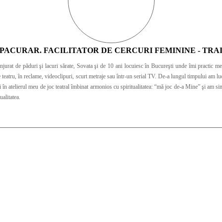
PACURAR. FACILITATOR DE CERCURI FEMININE - TRA
i sărate, Sovata şi de 10 ani locuiesc în Bucureşti unde îmi practic meseria cu mare drag. Am terminat facultatea de ac
teatru, în reclame, videoclipuri, scurt metraje sau într-un serial TV. De-a lungul timpului am lucra
ualitatea.