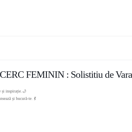
CERC FEMININ : Solistitiu de Var
 și inspirație.🌙
nsează și bucură-te. 💃