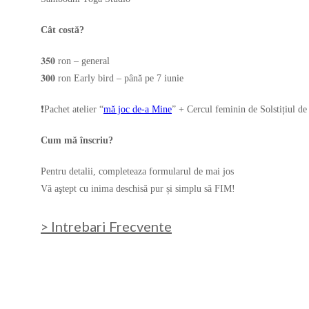
Cât costă?
𝟑𝟓𝟎 ron – general
𝟑𝟎𝟎 ron Early bird – până pe 7 iunie
❗Pachet atelier “
mă joc de-a Mine
” + Cercul feminin de Solstițiul de 
Cum mă înscriu?
Pentru detalii, completeaza formularul de mai jos
Vă aştept cu inima deschisă pur și simplu să FIM!
> Intrebari Frecvente