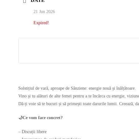
DATE
21 Jun 2026
Expired!
Solstițiul de vară, aproape de Sânziene: energie nouă și înălțătoare.
Vino și tu alături de alte femei pentru a te încărca cu energie, viziune
Dă-ți voie să te bucuri și să primești toate darurile lumii. Creează, da
🌙Ce vom face concret?
– Discuții libere