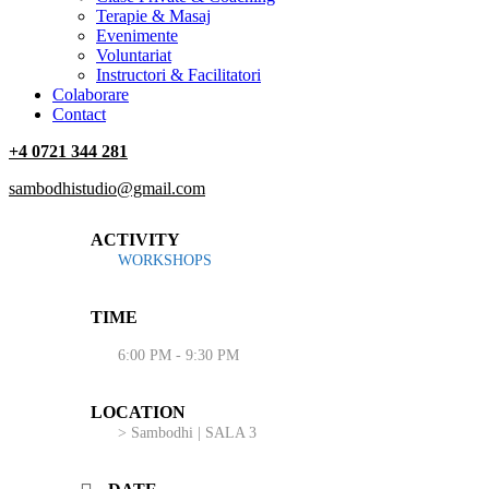
Terapie & Masaj
‎Evenimente
Voluntariat
‏‏‎Instructori & Facilitatori
Colaborare
Contact
+4 0721 344 281
sambodhistudio@gmail.com
ACTIVITY
WORKSHOPS
TIME
6:00 PM - 9:30 PM
LOCATION
> Sambodhi | SALA 3