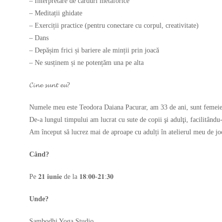
– Interpretare de carduri metaforice
– Meditații ghidate
– Exerciții practice (pentru conectare cu corpul, creativitate)
– Dans
– Depășim frici și bariere ale minții prin joacă
– Ne susținem și ne potențăm una pe alta
𝓒𝓲𝓷𝓮 𝓼𝓾𝓷𝓽 𝓮𝓾?
Numele meu este Teodora Daiana Pacurar, am 33 de ani, sunt femeie, om
De-a lungul timpului am lucrat cu sute de copii şi adulţi, facilitându-
Am început să lucrez mai de aproape cu adulți în atelierul meu de j
Când?
Pe 𝟐𝟏 𝐢𝐮𝐧𝐢𝐞 de la 𝟏𝟖:𝟎𝟎-𝟐𝟏:𝟑𝟎
Unde?
Sambodhi Yoga Studio