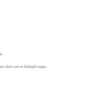
ne.
i am văzut cum se întâmplă magia.