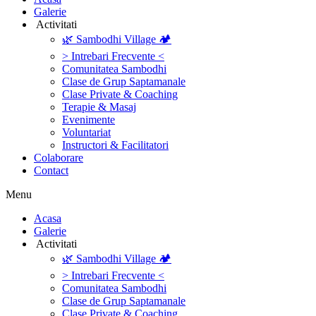
Galerie
‎ ‎Activitati‎
🌿 Sambodhi Village 🏕️
> Intrebari Frecvente <
Comunitatea Sambodhi
Clase de Grup Saptamanale
Clase Private & Coaching
Terapie & Masaj
‎Evenimente
Voluntariat
‏‏‎Instructori & Facilitatori
Colaborare
Contact
Menu
‎Acasa
Galerie
‎ ‎Activitati‎
🌿 Sambodhi Village 🏕️
> Intrebari Frecvente <
Comunitatea Sambodhi
Clase de Grup Saptamanale
Clase Private & Coaching