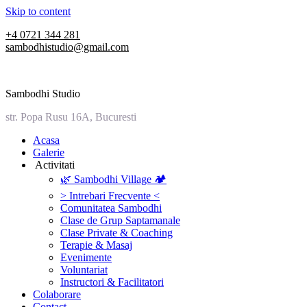
Skip to content
+4 0721 344 281
sambodhistudio@gmail.com
Sambodhi Studio
str. Popa Rusu 16A, Bucuresti
‎Acasa
Galerie
‎ ‎Activitati‎
🌿 Sambodhi Village 🏕️
> Intrebari Frecvente <
Comunitatea Sambodhi
Clase de Grup Saptamanale
Clase Private & Coaching
Terapie & Masaj
‎Evenimente
Voluntariat
‏‏‎Instructori & Facilitatori
Colaborare
Contact