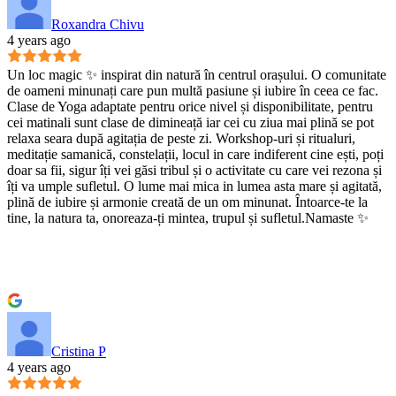
Roxandra Chivu
4 years ago
Un loc magic ✨ inspirat din natură în centrul orașului. O comunitate
de oameni minunați care pun multă pasiune și iubire în ceea ce fac.
Clase de Yoga adaptate pentru orice nivel și disponibilitate, pentru
cei matinali sunt clase de dimineață iar cei cu ziua mai plină se pot
relaxa seara după agitația de peste zi. Workshop-uri și ritualuri,
meditație samanică, constelații, locul in care indiferent cine ești, poți
doar sa fii, sigur îți vei găsi tribul și o activitate cu care vei rezona și
îți va umple sufletul. O lume mai mica in lumea asta mare și agitată,
plină de iubire și armonie creată de un om minunat. Întoarce-te la
tine, la natura ta, onoreaza-ți mintea, trupul și sufletul.Namaste ✨
Cristina P
4 years ago