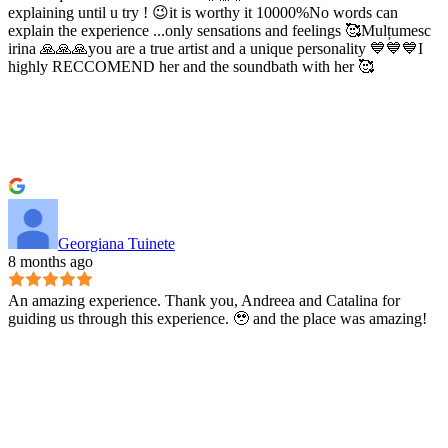
explaining until u try ! 😉it is worthy it 10000%No words can
explain the experience ...only sensations and feelings 🥰Mulțumesc
irina 🙏🙏🙏you are a true artist and a unique personality 💙💙💙I
highly RECCOMEND her and the soundbath with her 🥰
Georgiana Tuinete
8 months ago
An amazing experience. Thank you, Andreea and Catalina for
guiding us through this experience. 🥹 and the place was amazing!