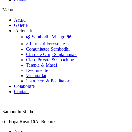
Menu
‎Acasa
Galerie
‎ ‎Activitati‎
🌿 Sambodhi Village 🏕️
> Intrebari Frecvente <
Comunitatea Sambodhi
Clase de Grup Saptamanale
Clase Private & Coaching
Terapie & Masaj
‎Evenimente
Voluntariat
‏‏‎Instructori & Facilitatori
Colaborare
Contact
Sambodhi Studio
str. Popa Rusu 16A, Bucuresti
‎Acasa