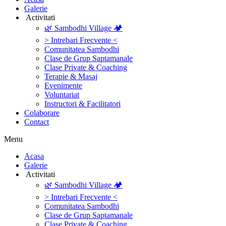
Galerie
‎ ‎Activitati‎
🌿 Sambodhi Village 🏕️
> Intrebari Frecvente <
Comunitatea Sambodhi
Clase de Grup Saptamanale
Clase Private & Coaching
Terapie & Masaj
‎Evenimente
Voluntariat
‏‏‎Instructori & Facilitatori
Colaborare
Contact
Menu
‎Acasa
Galerie
‎ ‎Activitati‎
🌿 Sambodhi Village 🏕️
> Intrebari Frecvente <
Comunitatea Sambodhi
Clase de Grup Saptamanale
Clase Private & Coaching