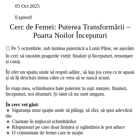
05 Oct 2025
Expired!
Cerc de Femei: Puterea Transformării –
Poarta Noilor Începuturi
🌕 Pe 5 octombrie, sub lumina puternică a Lunii Pline, ne așezăm
în cerc să onorăm pragurile vieții: finaluri și începuturi, renunțare
și curaj.
Îți ofer un spațiu unde să respiri adânc, să lași jos ceea ce te apasă
și să îți deschizi inima către ce vrea să se nască acum.
În viața mea, schimbarea bate puternic la ușă: mutare, finaluri,
începuturi, noi drumuri. Și simt că nu sunt singura.
În cerc vei găsi:
🔹 Siguranța unui spațiu unde să plângi, să râzi, să spui adevărul
tău
🔹 Claritate în mijlocul schimbărilor
🔹 Răspunsuri pe care doar liniștea și oglindirea le pot aduce
🔹 O comunitate de femei care te susțin