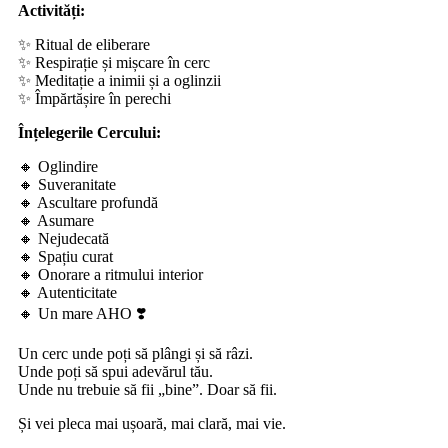
Activități:
✨ Ritual de eliberare
✨ Respirație și mișcare în cerc
✨ Meditație a inimii și a oglinzii
✨ Împărtășire în perechi
Înțelegerile Cercului:
🔸 Oglindire
🔸 Suveranitate
🔸 Ascultare profundă
🔸 Asumare
🔸 Nejudecată
🔸 Spațiu curat
🔸 Onorare a ritmului interior
🔸 Autenticitate
🔸 Un mare AHO ❣️
Un cerc unde poți să plângi și să râzi.
Unde poți să spui adevărul tău.
Unde nu trebuie să fii „bine”. Doar să fii.
Și vei pleca mai ușoară, mai clară, mai vie.