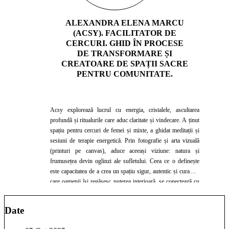
ALEXANDRA ELENA MARCU
(ACSY). FACILITATOR DE
CERCURI. GHID ÎN PROCESE
DE TRANSFORMARE ȘI
CREATOARE DE SPAȚII SACRE
PENTRU COMUNITATE.
Acsy explorează lucrul cu energia, cristalele, ascultarea
profundă și ritualurile care aduc claritate și vindecare. A ținut
spațiu pentru cercuri de femei și mixte, a ghidat meditații și
sesiuni de terapie energetică. Prin fotografie și arta vizuală
(printuri pe canvas), aduce aceeași viziune: natura și
frumusețea devin oglinzi ale sufletului. Ceea ce o definește
este capacitatea de a crea un spațiu sigur, autentic și curat, în
care oamenii își regăsesc puterea interioară, se conectează cu
ritmul propriu și descoperă bucuria de a fi întregi.
Date