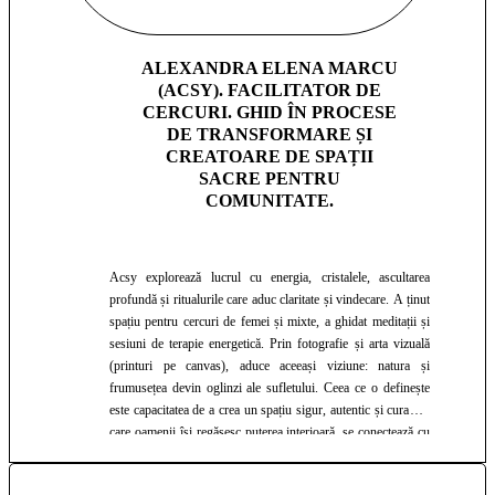
ALEXANDRA ELENA MARCU
(ACSY). FACILITATOR DE
CERCURI. GHID ÎN PROCESE
DE TRANSFORMARE ȘI
CREATOARE DE SPAȚII
SACRE PENTRU
COMUNITATE.
Acsy explorează lucrul cu energia, cristalele, ascultarea
profundă și ritualurile care aduc claritate și vindecare. A ținut
spațiu pentru cercuri de femei și mixte, a ghidat meditații și
sesiuni de terapie energetică. Prin fotografie și arta vizuală
(printuri pe canvas), aduce aceeași viziune: natura și
frumusețea devin oglinzi ale sufletului. Ceea ce o definește
este capacitatea de a crea un spațiu sigur, autentic și curat, în
care oamenii își regăsesc puterea interioară, se conectează cu
ritmul propriu și descoperă bucuria de a fi întregi.