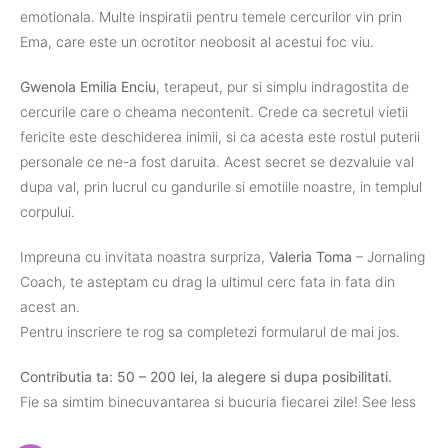
emotionala. Multe inspiratii pentru temele cercurilor vin prin
Ema, care este un ocrotitor neobosit al acestui foc viu.
Gwenola Emilia Enciu
, terapeut, pur si simplu indragostita de
cercurile care o cheama necontenit. Crede ca secretul vietii
fericite este deschiderea inimii, si ca acesta este rostul puterii
personale ce ne-a fost daruita. Acest secret se dezvaluie val
dupa val, prin lucrul cu gandurile si emotiile noastre, in templul
corpului.
Impreuna cu invitata noastra surpriza,
Valeria Toma
– Jornaling
Coach, te asteptam cu drag la ultimul cerc fata in fata din
acest an.
Pentru inscriere te rog sa completezi formularul de mai jos.
Contributia ta: 50 – 200 lei, la alegere si dupa posibilitati.
Fie sa simtim binecuvantarea si bucuria fiecarei zile! See less