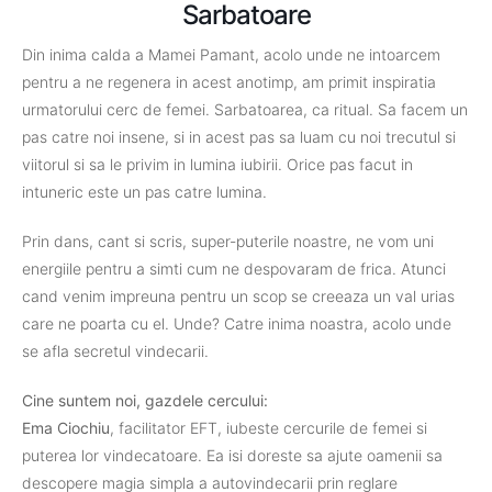
Sarbatoare
Din inima calda a Mamei Pamant, acolo unde ne intoarcem
pentru a ne regenera in acest anotimp, am primit inspiratia
urmatorului cerc de femei. Sarbatoarea, ca ritual. Sa facem un
pas catre noi insene, si in acest pas sa luam cu noi trecutul si
viitorul si sa le privim in lumina iubirii. Orice pas facut in
intuneric este un pas catre lumina.
Prin dans, cant si scris, super-puterile noastre, ne vom uni
energiile pentru a simti cum ne despovaram de frica. Atunci
cand venim impreuna pentru un scop se creeaza un val urias
care ne poarta cu el. Unde? Catre inima noastra, acolo unde
se afla secretul vindecarii.
Cine suntem noi, gazdele cercului:
Ema Ciochiu
, facilitator EFT, iubeste cercurile de femei si
puterea lor vindecatoare. Ea isi doreste sa ajute oamenii sa
descopere magia simpla a autovindecarii prin reglare