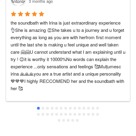
3 months ago
the soundbath with Irina is just extraordinary experience 
👌She is amazing 👏She takes u to a journey and u forget 
everything as long as you are with herfrom first moment 
until the last she is making u feel unique and well taken 
care 🤗🤗U cannot understand what I am explaining until u 
try ! 😉it is worthy it 10000%No words can explain the 
experience ...only sensations and feelings 🥰Mulțumesc 
irina 🙏🙏🙏you are a true artist and a unique personality 
💙💙💙I highly RECCOMEND her and the soundbath with 
her 🥰