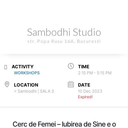
Sambodhi Studio
Sambodhi Studio
str. Popa Rusu 16A, Bucuresti
str. Popa Rusu 16A, Bucuresti
ACTIVITY
TIME
2:15 PM - 5:15 PM
WORKSHOPS
LOCATION
DATE
> Sambodhi | SALA 3
10 Dec 2023
Expired!
Cerc de Femei – Iubirea de Sine e o