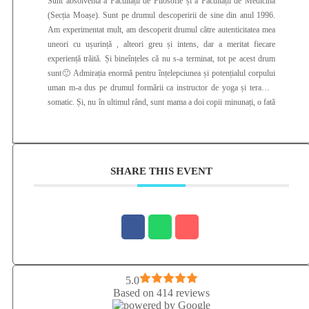
Sunt absolventă a Facultății de Filosofie și a Facultății de Medicină
(Secția Moașe). Sunt pe drumul descoperirii de sine din anul 1996.
Am experimentat mult, am descoperit drumul către autenticitatea mea
uneori cu ușurință , alteori greu și intens, dar a meritat fiecare
experiență trăită. Și bineînțeles că nu s-a terminat, tot pe acest drum
sunt🙂 Admirația enormă pentru înțelepciunea și potențialul corpului
uman m-a dus pe drumul formării ca instructor de yoga și terapeut
somatic. Și, nu în ultimul rând, sunt mama a doi copii minunați, o fată
și un băiat care, fără să greșesc, pot spune că au fost și sunt profesori
pentru mine la cea mai solicitantă școală de dezvoltare personală😉
SHARE THIS EVENT
5.0
Based on 414 reviews