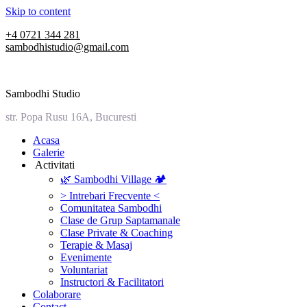
Skip to content
+4 0721 344 281
sambodhistudio@gmail.com
Sambodhi Studio
str. Popa Rusu 16A, Bucuresti
‎Acasa
Galerie
‎ ‎Activitati‎
🌿 Sambodhi Village 🏕️
> Intrebari Frecvente <
Comunitatea Sambodhi
Clase de Grup Saptamanale
Clase Private & Coaching
Terapie & Masaj
‎Evenimente
Voluntariat
‏‏‎Instructori & Facilitatori
Colaborare
Contact