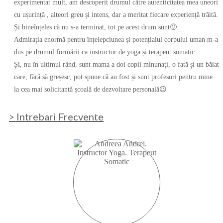
experimentat mult, am descoperit drumul către autenticitatea mea uneori
cu ușurință , alteori greu și intens, dar a meritat fiecare experiență trăită.
Și bineînțeles că nu s-a terminat, tot pe acest drum sunt🙂
Admirația enormă pentru înțelepciunea și potențialul corpului uman m-a
dus pe drumul formării ca instructor de yoga și terapeut somatic.
Și, nu în ultimul rând, sunt mama a doi copii minunați, o fată și un băiat
care, fără să greșesc, pot spune că au fost și sunt profesori pentru mine
la cea mai solicitantă școală de dezvoltare personală😉
> Intrebari Frecvente