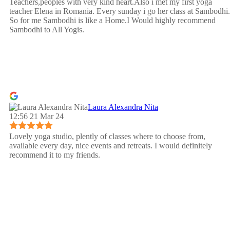
Teachers,peoples with very kind heart.Also i met my first yoga
teacher Elena in Romania. Every sunday i go her class at Sambodhi.
So for me Sambodhi is like a Home.I Would highly recommend
Sambodhi to All Yogis.
Laura Alexandra Nita
12:56 21 Mar 24
Lovely yoga studio, plently of classes where to choose from,
available every day, nice events and retreats. I would definitely
recommend it to my friends.