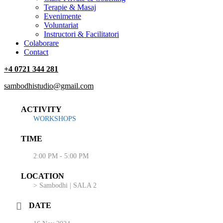
Terapie & Masaj
‎Evenimente
Voluntariat
‏‏‎Instructori & Facilitatori
Colaborare
Contact
+4 0721 344 281
sambodhistudio@gmail.com
ACTIVITY
WORKSHOPS
TIME
2:00 PM - 5:00 PM
LOCATION
> Sambodhi | SALA 2
DATE