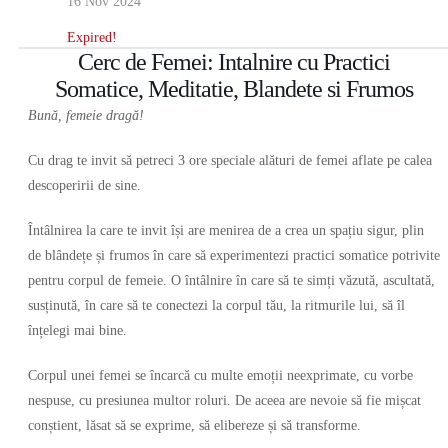
16 Nov 2024
Expired!
Cerc de Femei: Intalnire cu Practici
Somatice, Meditatie, Blandete si Frumos
Bună, femeie dragă!
Cu drag te invit să petreci 3 ore speciale alături de femei aflate pe calea
descoperirii de sine.
Întâlnirea la care te invit își are menirea de a crea un spațiu sigur, plin
de blândețe și frumos în care să experimentezi practici somatice potrivite
pentru corpul de femeie. O întâlnire în care să te simți văzută, ascultată,
susținută, în care să te conectezi la corpul tău, la ritmurile lui, să îl
înțelegi mai bine.
Corpul unei femei se încarcă cu multe emoții neexprimate, cu vorbe
nespuse, cu presiunea multor roluri. De aceea are nevoie să fie mișcat
conștient, lăsat să se exprime, să elibereze și să transforme.