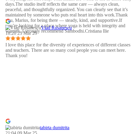
days.The studio itself reflects the same care — always clean,
peaceful, and thoughtfully organized. You can clearly see that it’s
maintained by someone who puts real heart into this work.Thank
you, Marius, for being there — steady, kind, and supportive.If
you’re looking for a place where yoga is held with integrity and
Vlad Rusanescu
warmth, I strongly recommend Sambodhi.Cristiana Ilie
18:20 23 Mar 25
I love this place for the diversity of experiences of different classes
and teachers. There are so many cool people you can meet here.
Thank you!
tabirta dumitrita
21:04 09 Mar 25