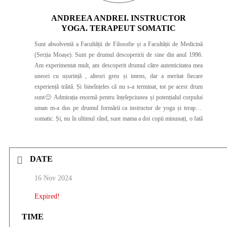
ANDREEA ANDREI. INSTRUCTOR
YOGA. TERAPEUT SOMATIC
Sunt absolventă a Facultății de Filosofie și a Facultății de Medicină
(Secția Moașe). Sunt pe drumul descoperirii de sine din anul 1996.
Am experimentat mult, am descoperit drumul către autenticitatea mea
uneori cu ușurință , alteori greu și intens, dar a meritat fiecare
experiență trăită. Și bineînțeles că nu s-a terminat, tot pe acest drum
sunt🙂 Admirația enormă pentru înțelepciunea și potențialul corpului
uman m-a dus pe drumul formării ca instructor de yoga și terapeut
somatic. Și, nu în ultimul rând, sunt mama a doi copii minunați, o fată
și un băiat care, fără să greșesc, pot spune că au fost și sunt profesori
pentru mine la cea mai solicitantă școală de dezvoltare personală😉
DATE
16 Nov 2024
Expired!
TIME