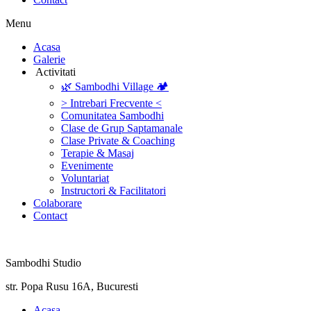
Menu
‎Acasa
Galerie
‎ ‎Activitati‎
🌿 Sambodhi Village 🏕️
> Intrebari Frecvente <
Comunitatea Sambodhi
Clase de Grup Saptamanale
Clase Private & Coaching
Terapie & Masaj
‎Evenimente
Voluntariat
‏‏‎Instructori & Facilitatori
Colaborare
Contact
Sambodhi Studio
str. Popa Rusu 16A, Bucuresti
‎Acasa