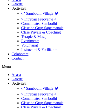
Galerie
‎ ‎Activitati‎
🌿 Sambodhi Village 🏕️
> Intrebari Frecvente <
Comunitatea Sambodhi
Clase de Grup Saptamanale
Clase Private & Coaching
Terapie & Masaj
‎Evenimente
Voluntariat
‏‏‎Instructori & Facilitatori
Colaborare
Contact
Menu
‎Acasa
Galerie
‎ ‎Activitati‎
🌿 Sambodhi Village 🏕️
> Intrebari Frecvente <
Comunitatea Sambodhi
Clase de Grup Saptamanale
Clase Private & Coaching