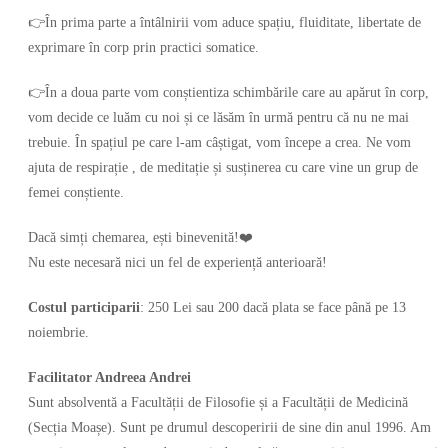
👉În prima parte a întâlnirii vom aduce spațiu, fluiditate, libertate de
exprimare în corp prin practici somatice.
👉În a doua parte vom conștientiza schimbările care au apărut în corp,
vom decide ce luăm cu noi și ce lăsăm în urmă pentru că nu ne mai
trebuie. În spațiul pe care l-am câștigat, vom începe a crea. Ne vom
ajuta de respirație , de meditație și susținerea cu care vine un grup de
femei conștiente.
Dacă simți chemarea, ești binevenită!❤️
Nu este necesară nici un fel de experiență anterioară!
Costul participarii
: 250 Lei sau 200 dacă plata se face până pe 13
noiembrie.
Facilitator Andreea Andrei
Sunt absolventă a Facultății de Filosofie și a Facultății de Medicină
(Secția Moașe). Sunt pe drumul descoperirii de sine din anul 1996. Am