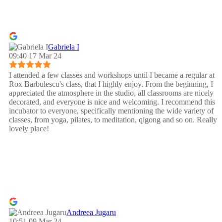
Gabriela I
09:40 17 Mar 24
I attended a few classes and workshops until I became a regular at
Rox Barbulescu's class, that I highly enjoy. From the beginning, I
appreciated the atmosphere in the studio, all classrooms are nicely
decorated, and everyone is nice and welcoming. I recommend this
incubator to everyone, specifically mentioning the wide variety of
classes, from yoga, pilates, to meditation, qigong and so on. Really
lovely place!
Andreea Jugaru
10:51 09 Mar 24