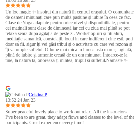
18:00 28 Jan 23
Un loc magic ✨ inspirat din natură în centrul orașului. O comunitate
de oameni minunați care pun multă pasiune și iubire în ceea ce fac.
Clase de Yoga adaptate pentru orice nivel și disponibilitate, pentru
cei matinali sunt clase de dimineață iar cei cu ziua mai plină se pot
relaxa seara după agitația de peste zi. Workshop-uri și ritualuri,
meditație samanică, constelații, locul in care indiferent cine ești, poți
doar sa fii, sigur îți vei găsi tribul și o activitate cu care vei rezona și
îți va umple sufletul. O lume mai mica in lumea asta mare și agitată,
plină de iubire și armonie creată de un om minunat. Întoarce-te la
tine, la natura ta, onoreaza-ți mintea, trupul și sufletul.Namaste ✨
Cristina P
13:52 24 Jan 23
Super peaceful lovely place to work out relax. All the instructors
I’ve been to are great, they adapt flows and classes to the level of th
participants. Great experience every time!