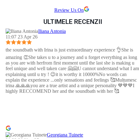
Review Us On
ULTIMELE RECENZII
Iliana Antonia
11:07 23 Apr 26
the soundbath with Irina is just extraordinary experience 👌She is
amazing 👏She takes u to a journey and u forget everything as long
as you are with herfrom first moment until the last she is making u
feel unique and well taken care 🤗🤗U cannot understand what I am
explaining until u try ! 😉it is worthy it 10000%No words can
explain the experience ...only sensations and feelings 🥰Mulțumesc
irina 🙏🙏🙏you are a true artist and a unique personality 💙💙💙I
highly RECCOMEND her and the soundbath with her 🥰
Georgiana Tuinete