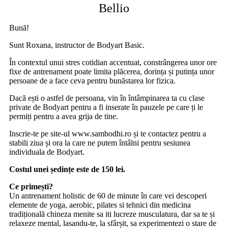
Bellio
Bună!
Sunt Roxana, instructor de Bodyart Basic.
În contextul unui stres cotidian accentuat, constrângerea unor ore
fixe de antrenament poate limita plăcerea, dorința și putința unor
persoane de a face ceva pentru bunăstarea lor fizica.
Dacă ești o astfel de persoana, vin în întâmpinarea ta cu clase
private de Bodyart pentru a fi inserate în pauzele pe care ți le
permiți pentru a avea grija de tine.
Inscrie-te pe site-ul www.sambodhi.ro și te contactez pentru a
stabili ziua și ora la care ne putem întâlni pentru sesiunea
individuala de Bodyart.
Costul unei ședințe este de 150 lei.
Ce primești?
Un antrenament holistic de 60 de minute în care vei descoperi
elemente de yoga, aerobic, pilates si tehnici din medicina
tradițională chineza menite sa iti lucreze musculatura, dar sa te și
relaxeze mental, lasandu-te, la sfârșit, sa experimentezi o stare de