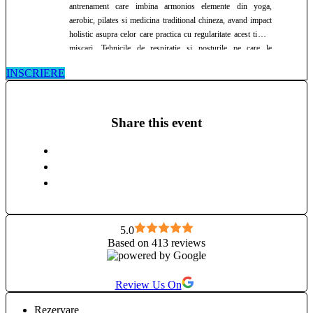
antrenament care imbina armonios elemente din yoga,
aerobic, pilates si medicina traditional chineza, avand impact
holistic asupra celor care practica cu regularitate acest tip de
miscari. Tehnicile de respirație și posturile pe care le
experimentam ajuta foarte mult sa aliniem mintea, sufletul și
INSCRIERE
corpul omului modern, dacă exista deschidere și
disponibilitatea de a primi beneficiile acestui concept cu
tradiție de peste 30 de ani. Pasiunea mea pentru stilul de viata
bazat pe nutriție și mișcare s-a născut acum 7 ani, printr-un
Share this event
eveniment ce mi-a schimbat în bine viata si care m-a
determinat sa ofer mai departe din experienta și rezultatele
mele celor care cauta sa își corecteze sau sa prevină anumite
carente, deficiente sau dezechilibre din viata lor. Va aștept cu
bucurie sa ne cunoaștem și sa călătorim impreuna spre cea
mai bună versiune a noastră, într-o comunitate de oameni
calzi, primitori și frumoși. Namaste❤️ Roxy🧘‍♀
5.0
Based on 413 reviews
Review Us On
Rezervare