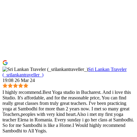
Sri Lankan Traveler
(_srilankantraveller_)
19:08 26 Mar 24
I highly recommend.Best Yoga studio in Bucharest. And i love this
Studio. It's affordable, and for the reasonable price, You can find
really great classes from truly great teachers. I've been practicing
yoga at Sambodhi for more than 2 years now. I met so many great
Teachers,peoples with very kind heart.Also i met my first yoga
teacher Elena in Romania. Every sunday i go her class at Sambodhi.
So for me Sambodhi is like a Home.I Would highly recommend
Sambodhi to All Yogis.