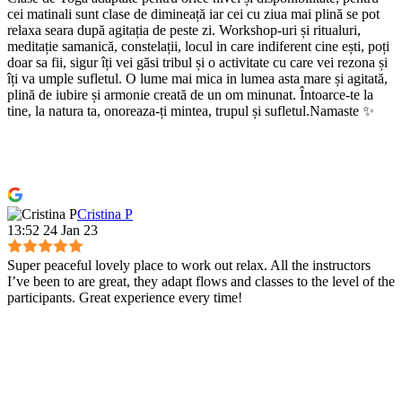
cei matinali sunt clase de dimineață iar cei cu ziua mai plină se pot
relaxa seara după agitația de peste zi. Workshop-uri și ritualuri,
meditație samanică, constelații, locul in care indiferent cine ești, poți
doar sa fii, sigur îți vei găsi tribul și o activitate cu care vei rezona și
îți va umple sufletul. O lume mai mica in lumea asta mare și agitată,
plină de iubire și armonie creată de un om minunat. Întoarce-te la
tine, la natura ta, onoreaza-ți mintea, trupul și sufletul.Namaste ✨
Cristina P
13:52 24 Jan 23
Super peaceful lovely place to work out relax. All the instructors
I’ve been to are great, they adapt flows and classes to the level of the
participants. Great experience every time!