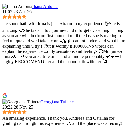
Iliana Antonia
11:07 23 Apr 26
the soundbath with Irina is just extraordinary experience 👌She is
amazing 👏She takes u to a journey and u forget everything as long
as you are with herfrom first moment until the last she is making u
feel unique and well taken care 🤗🤗U cannot understand what I am
explaining until u try ! 😉it is worthy it 10000%No words can
explain the experience ...only sensations and feelings 🥰Mulțumesc
irina 🙏🙏🙏you are a true artist and a unique personality 💙💙💙I
highly RECCOMEND her and the soundbath with her 🥰
Georgiana Tuinete
20:22 28 Nov 25
An amazing experience. Thank you, Andreea and Catalina for
guiding us through this experience. 🥹 and the place was amazing!