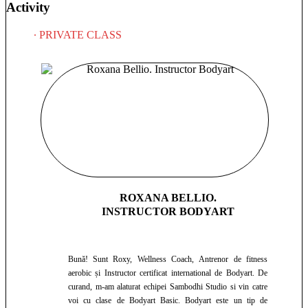
impreuna spre cea mai bună versiune a noastră, într-o
Activity
comunitate de oameni calzi, primitori și frumoși. Namaste❤️
Roxy🧘‍♀
∙ PRIVATE CLASS
ROXANA BELLIO.
INSTRUCTOR BODYART
Bună! Sunt Roxy, Wellness Coach, Antrenor de fitness
aerobic și Instructor certificat international de Bodyart. De
curand, m-am alaturat echipei Sambodhi Studio si vin catre
voi cu clase de Bodyart Basic. Bodyart este un tip de