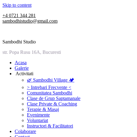
Skip to content
+4 0721 344 281
sambodhistudio@gmail.com
Sambodhi Studio
str. Popa Rusu 16A, Bucuresti
‎Acasa
Galerie
‎ ‎Activitati‎
🌿 Sambodhi Village 🏕️
> Intrebari Frecvente <
Comunitatea Sambodhi
Clase de Grup Saptamanale
Clase Private & Coaching
Terapie & Masaj
‎Evenimente
Voluntariat
‏‏‎Instructori & Facilitatori
Colaborare
Contact