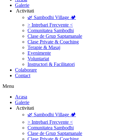
Galerie
‎ ‎Activitati‎
🌿 Sambodhi Village 🏕️
> Intrebari Frecvente <
Comunitatea Sambodhi
Clase de Grup Saptamanale
Clase Private & Coaching
Terapie & Masaj
‎Evenimente
Voluntariat
‏‏‎Instructori & Facilitatori
Colaborare
Contact
Menu
‎Acasa
Galerie
‎ ‎Activitati‎
🌿 Sambodhi Village 🏕️
> Intrebari Frecvente <
Comunitatea Sambodhi
Clase de Grup Saptamanale
Clase Private & Coaching