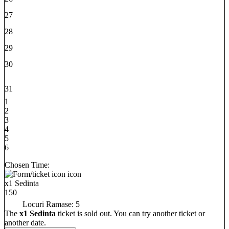
27
28
29
30
31
1
2
3
4
5
6
Chosen Time:
x1 Sedinta
150
Locuri Ramase:
5
The
x1 Sedinta
ticket is sold out. You can try another ticket or
another date.