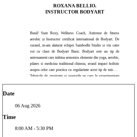
ROXANA BELLIO.
INSTRUCTOR BODYART
Bună! Sunt Roxy, Wellness Coach, Antrenor de fitness
aerobic și Instructor certificat international de Bodyart. De
curand, m-am alaturat echipei Sambodhi Studio si vin catre
voi cu clase de Bodyart Basic. Bodyart este un tip de
antrenament care imbina armonios elemente din yoga, aerobic,
pilates si medicina traditional chineza, avand impact holistic
asupra celor care practica cu regularitate acest tip de miscari.
Tehnicile de respirație și posturile pe care le experimentam
ajuta foarte mult sa aliniem mintea, sufletul și corpul omului
modern, dacă exista deschidere și disponibilitatea de a primi
Date
beneficiile acestui concept cu tradiție de peste 30 de ani.
Pasiunea mea pentru stilul de viata bazat pe nutriție și mișcare
06 Aug 2026
s-a născut acum 7 ani, printr-un eveniment ce mi-a schimbat
în bine viata si care m-a determinat sa ofer mai departe din
Time
experienta și rezultatele mele celor care cauta sa își corecteze
sau sa prevină anumite carente, deficiente sau dezechilibre din
8:00 AM - 5:30 PM
viata lor. Va aștept cu bucurie sa ne cunoaștem și sa călătorim