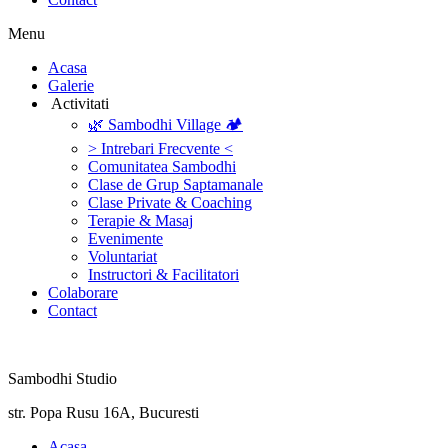
Menu
‎Acasa
Galerie
‎ ‎Activitati‎
🌿 Sambodhi Village 🏕️
> Intrebari Frecvente <
Comunitatea Sambodhi
Clase de Grup Saptamanale
Clase Private & Coaching
Terapie & Masaj
‎Evenimente
Voluntariat
‏‏‎Instructori & Facilitatori
Colaborare
Contact
Sambodhi Studio
str. Popa Rusu 16A, Bucuresti
‎Acasa