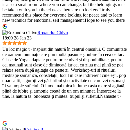
is also a small room where you can change, but the belongings must
be taken with you in the class as there are no lockers.I truly
recommend this place for everyone looking for peace and to learn
new technics for emotional self management.Hope to see you there
:)
Roxandra Chivu
18:00 28 Jan 23
Un loc magic ✨ inspirat din natură în centrul orașului. O comunitate
de oameni minunați care pun multă pasiune și iubire în ceea ce fac.
Clase de Yoga adaptate pentru orice nivel și disponibilitate, pentru
cei matinali sunt clase de dimineață iar cei cu ziua mai plină se pot
relaxa seara după agitația de peste zi. Workshop-uri și ritualuri,
meditație samanică, constelații, locul in care indiferent cine ești, poți
doar sa fii, sigur îți vei găsi tribul și o activitate cu care vei rezona și
îți va umple sufletul. O lume mai mica in lumea asta mare și agitată,
plină de iubire și armonie creată de un om minunat. Întoarce-te la
tine, la natura ta, onoreaza-ți mintea, trupul și sufletul.Namaste ✨
Cristina P