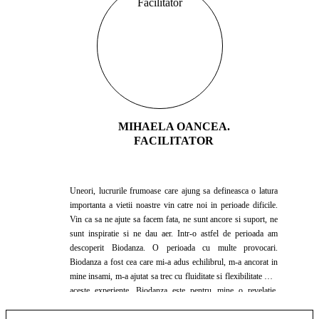
MIHAELA OANCEA.
FACILITATOR
Uneori, lucrurile frumoase care ajung sa defineasca o latura
importanta a vietii noastre vin catre noi in perioade dificile.
Vin ca sa ne ajute sa facem fata, ne sunt ancore si suport, ne
sunt inspiratie si ne dau aer. Intr-o astfel de perioada am
descoperit Biodanza. O perioada cu multe provocari.
Biodanza a fost cea care mi-a adus echilibrul, m-a ancorat in
mine insami, m-a ajutat sa trec cu fluiditate si flexibilitate prin
aceste experiente. Biodanza este pentru mine o revelatie.
Activand pentru multi ani in zona de educatie non-formala ca
trainer dar si ca psihoterapeut, am avut sansa sa explorez