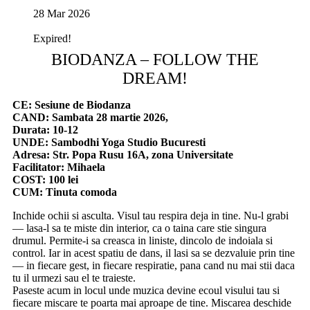
28 Mar 2026
Expired!
BIODANZA – FOLLOW THE
DREAM!
CE: Sesiune de Biodanza
CAND: Sambata 28 martie 2026,
Durata: 10-12
UNDE: Sambodhi Yoga Studio Bucuresti
Adresa: Str. Popa Rusu 16A, zona Universitate
Facilitator: Mihaela
COST: 100 lei
CUM: Tinuta comoda
Inchide ochii si asculta. Visul tau respira deja in tine. Nu-l grabi
— lasa-l sa te miste din interior, ca o taina care stie singura
drumul. Permite-i sa creasca in liniste, dincolo de indoiala si
control. Iar in acest spatiu de dans, il lasi sa se dezvaluie prin tine
— in fiecare gest, in fiecare respiratie, pana cand nu mai stii daca
tu il urmezi sau el te traieste.
Paseste acum in locul unde muzica devine ecoul visului tau si
fiecare miscare te poarta mai aproape de tine. Miscarea deschide