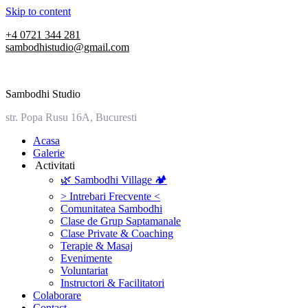
Skip to content
+4 0721 344 281
sambodhistudio@gmail.com
Sambodhi Studio
str. Popa Rusu 16A, Bucuresti
‎Acasa
Galerie
‎ ‎Activitati‎
🌿 Sambodhi Village 🏕️
> Intrebari Frecvente <
Comunitatea Sambodhi
Clase de Grup Saptamanale
Clase Private & Coaching
Terapie & Masaj
‎Evenimente
Voluntariat
‏‏‎Instructori & Facilitatori
Colaborare
Contact