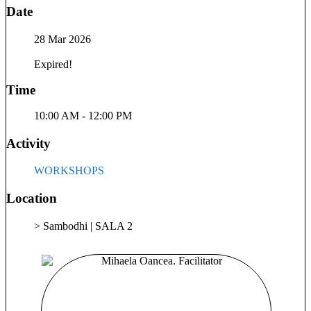
Date
foarte multe metode de dezvoltare personala si terapii. Fiecare
metoda a fost o experienta unica. Dintre toate, Biodanza s-a
28 Mar 2026
potrivit personalitatii mele si m-a cucerit iremediabil. Am
urmat o formare de 4 ani ca profesor la Biodanza School of
Expired!
Bristol in UK, scoala acreditata de International Biodanza
Federation care este federatia a National Associations of the
Time
worldwide Schools of Biodanza Rolando Toro System (IBF).
„Biodanza este despre a invata „dansul vietii” si a redescoperi
10:00 AM - 12:00 PM
„placerea de a trai." Rolando Toro Biodanza include exercitii
si dansuri cu obiective specifice pentru a stimula vitalitatea,
Activity
creativitatea, afectivitatea sau senzualitatea. Prin Biodanza
sunt accesate mecanismele interioare de reglare, de vindecare
WORKSHOPS
si de regenerare ale corpului cu scopul de a mentine sau de a
reinstaura echilibrul si sanatatea. Este o fuziune intre arta,
Location
stiinta si iubire. Bio (bios) inseamna viata. Danza inseamna o
miscare integrata care are un inteles. Astfel se creeaza
> Sambodhi | SALA 2
metafora: Biodanza – dansul vietii – dansand cu viata. Afla
mai multe informatii despre Biodanza pe biodanza.ro.