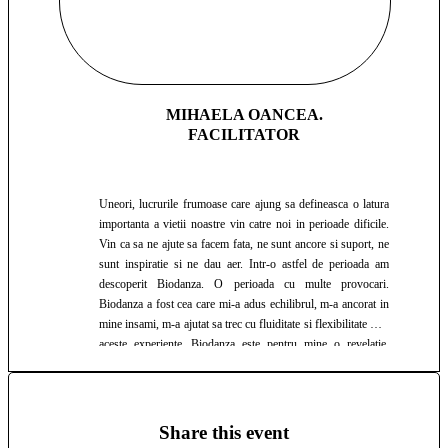
MIHAELA OANCEA.
FACILITATOR
Uneori, lucrurile frumoase care ajung sa defineasca o latura
importanta a vietii noastre vin catre noi in perioade dificile.
Vin ca sa ne ajute sa facem fata, ne sunt ancore si suport, ne
sunt inspiratie si ne dau aer. Intr-o astfel de perioada am
descoperit Biodanza. O perioada cu multe provocari.
Biodanza a fost cea care mi-a adus echilibrul, m-a ancorat in
mine insami, m-a ajutat sa trec cu fluiditate si flexibilitate prin
aceste experiente. Biodanza este pentru mine o revelatie.
Activand pentru multi ani in zona de educatie non-formala ca
trainer dar si ca psihoterapeut, am avut sansa sa explorez
foarte multe metode de dezvoltare personala si terapii. Fiecare
metoda a fost o experienta unica. Dintre toate, Biodanza s-a
Share this event
potrivit personalitatii mele si m-a cucerit iremediabil. Am