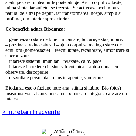
spatii pe care mintea nu le poate atinge. Aici, corpul vorbeste,
inima simte, iar sufletul se trezeste. Se activeaza acel impuls
natural de a trai pe deplin, iar transformarea incepe, simplu si
profund, din interior spre exterior.
Ce beneficii aduce Biodanza:
– genereaza o stare de bine – incantare, bucurie, extaz, iubire.
– previne si reduce stresul – ajuta corpul sa reatinga starea de
echilibru (homeostazie) – reechilibrare, recalibrare, armonizare si
sincronizare
– intareste sistemul imunitar – relaxare, calm, pace
– intareste increderea in sine si identitatea – auto-cunoastere,
observare, descoperire
– dezvoltare personala – dans terapeutic, vindecare
Biodanza este o fuziune intre arta, stiinta si iubire. Bio (bios)
inseamna viata. Danza inseamna o miscare integrata care are un
inteles.
> Intrebari Frecvente