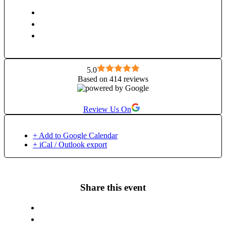
urmat o formare de 4 ani ca profesor la Biodanza School of
Bristol in UK, scoala acreditata de International Biodanza
Federation care este federatia a National Associations of the
worldwide Schools of Biodanza Rolando Toro System
(IBF). „Biodanza este despre a invata „dansul vietii” si a
redescoperi „placerea de a trai." Rolando Toro Biodanza
include exercitii si dansuri cu obiective specifice pentru a
5.0
Based on 414 reviews
stimula vitalitatea, creativitatea, afectivitatea sau senzualitatea.
Prin Biodanza sunt accesate mecanismele interioare de
reglare, de vindecare si de regenerare ale corpului cu scopul
Review Us On
de a mentine sau de a reinstaura echilibrul si sanatatea. Este o
fuziune intre arta, stiinta si iubire. Bio (bios) inseamna viata.
Danza inseamna o miscare integrata care are un inteles. Astfel
+ Add to Google Calendar
se creeaza metafora: Biodanza – dansul vietii – dansand cu
+ iCal / Outlook export
viata. Afla mai multe informatii despre Biodanza pe
biodanza.ro.
Share this event