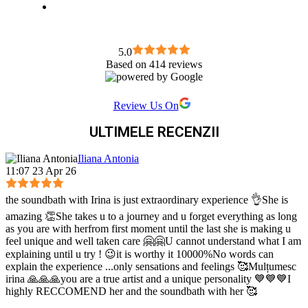
5.0
Based on 414 reviews
Review Us On
ULTIMELE RECENZII
Iliana Antonia
11:07 23 Apr 26
the soundbath with Irina is just extraordinary experience 👌She is
amazing 👏She takes u to a journey and u forget everything as long
as you are with herfrom first moment until the last she is making u
feel unique and well taken care 🤗🤗U cannot understand what I am
explaining until u try ! 😉it is worthy it 10000%No words can
explain the experience ...only sensations and feelings 🥰Mulțumesc
irina 🙏🙏🙏you are a true artist and a unique personality 💙💙💙I
highly RECCOMEND her and the soundbath with her 🥰