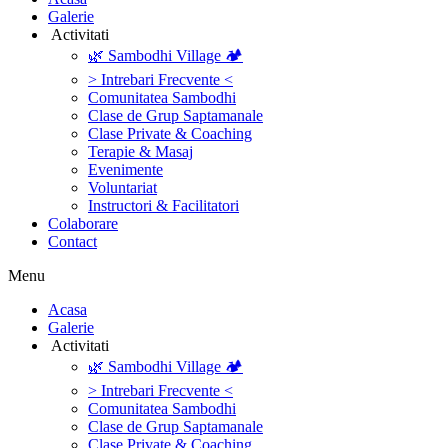
Galerie
‎ ‎Activitati‎
🌿 Sambodhi Village 🏕️
> Intrebari Frecvente <
Comunitatea Sambodhi
Clase de Grup Saptamanale
Clase Private & Coaching
Terapie & Masaj
‎Evenimente
Voluntariat
‏‏‎Instructori & Facilitatori
Colaborare
Contact
Menu
‎Acasa
Galerie
‎ ‎Activitati‎
🌿 Sambodhi Village 🏕️
> Intrebari Frecvente <
Comunitatea Sambodhi
Clase de Grup Saptamanale
Clase Private & Coaching