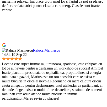
ma sa ma relaxez. Imi place programul lor si faptul ca pot sa platesc
de fiecare data strict pentru clasa la care merg. Clasele sunt foarte
variate.
Raluca Marinescu
14:34 19 Sep 22
Locatia este super frumoasa, luminoasa, spatioasa, este echipata cu
tot ce ai nevoie pentru a desfasura un workshop de succes! Am fost
foarte placut impresionata de ospitalitatea, proptitudinea si energia
minunata a gazdei, Marius este un om deosebit care te asista cu
multa bucurie in orice ai nevoie.Recomand cu mare caldura oricui
cauta un spatiu pentru desfasurarea unui atelier.Iar ca participant, ai
de unde alege, exista o multitudine de ateliere, sustinute de oameni
minunati care aduc atat de multa bucurie in inimile
participantilor.Mereu revin cu placere!