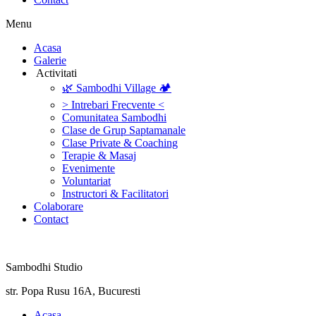
Menu
‎Acasa
Galerie
‎ ‎Activitati‎
🌿 Sambodhi Village 🏕️
> Intrebari Frecvente <
Comunitatea Sambodhi
Clase de Grup Saptamanale
Clase Private & Coaching
Terapie & Masaj
‎Evenimente
Voluntariat
‏‏‎Instructori & Facilitatori
Colaborare
Contact
Sambodhi Studio
str. Popa Rusu 16A, Bucuresti
‎Acasa